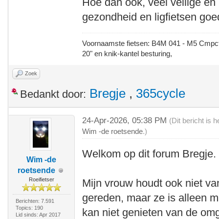
Hoe dan ook, veel veilige en 
gezondheid en ligfietsen go
Voornaamste fietsen: B4M 041 - M5 Cmpct -
20" en knik-kantel besturing,
Zoek
Bregje
,
365cycle
Bedankt door:
24-Apr-2026, 05:38 PM
(Dit bericht is
Wim -de roetsende
.)
Welkom op dit forum Bregje.
Wim -de
roetsende
Roeifietser
Mijn vrouw houdt ook niet va
gereden, maar ze is alleen m
Berichten: 7.591
Topics: 190
kan niet genieten van de om
Lid sinds: Apr 2017