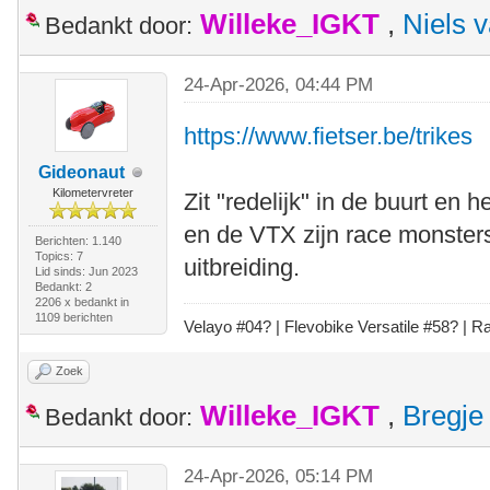
Willeke_IGKT
,
Niels 
Bedankt door:
24-Apr-2026, 04:44 PM
https://www.fietser.be/trikes
Gideonaut
Kilometervreter
Zit "redelijk" in de buurt en 
en de VTX zijn race monsters
Berichten: 1.140
Topics: 7
uitbreiding.
Lid sinds: Jun 2023
Bedankt: 2
2206 x bedankt in
1109 berichten
Velayo #
0
4?
| Flevobike Versatile #58?
| Ra
Zoek
Willeke_IGKT
,
Bregje
Bedankt door:
24-Apr-2026, 05:14 PM