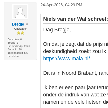
24-Apr-2026, 04:29 PM
Niels van der Wal schreef
Bregje
Dag Bregje,
Opstapper
Berichten: 6
Omdat je zegt dat de prijs ni
Topics: 1
Lid sinds: Apr 2026
Bedankt: 18
deskundigheid zoekt zou ik
18 x bedankt in 6
berichten
https://www.maia.nl/
Dit is in Noord Brabant, ran
Ik ben er een paar jaar te
onder de indruk van wat ze w
namen en de vele fietsen d