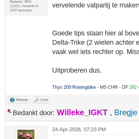
Bedankt: 3651
vervelende valpartij te maken
11203 x bedankt in
5337 berichten
Goede tips staan hier al bov
Delta-Trike (2 wielen achter 
vaak wel iets rechter op. Mis
Uitproberen dus.
Thys 209 Rowingbike
- M5 CHR - DF
282
Website
Zoek
Willeke_IGKT
,
Bregje
Bedankt door:
24-Apr-2026, 07:23 PM