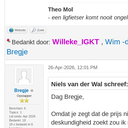
Theo Mol
- een ligfietser komt nooit onge
Website
Zoek
Willeke_IGKT
,
Wim -d
Bedankt door:
Bregje
26-Apr-2026, 12:01 PM
Niels van der Wal schreef
Bregje
Dag Bregje,
Opstapper
Berichten: 6
Omdat je zegt dat de prijs ni
Topics: 1
Lid sinds: Apr 2026
Bedankt: 18
deskundigheid zoekt zou ik
18 x bedankt in 6