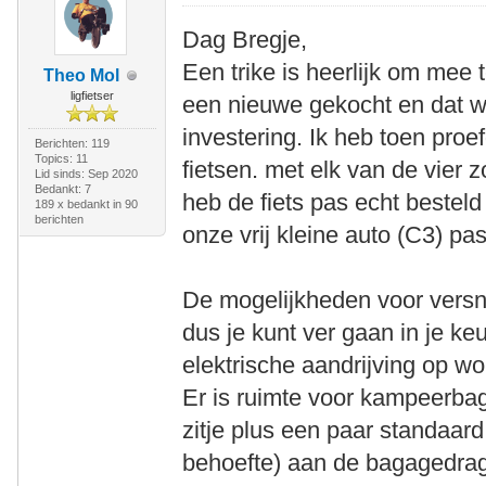
Dag Bregje,
Een trike is heerlijk om mee te
Theo Mol
ligfietser
een nieuwe gekocht en dat w
investering. Ik heb toen proe
Berichten: 119
Topics: 11
fietsen. met elk van de vier 
Lid sinds: Sep 2020
Bedankt: 7
heb de fiets pas echt bestel
189 x bedankt in 90
berichten
onze vrij kleine auto (C3) pas
De mogelijkheden voor versnel
dus je kunt ver gaan in je keu
elektrische aandrijving op w
Er is ruimte voor kampeerba
zitje plus een paar standaard 
behoefte) aan de bagagedrag