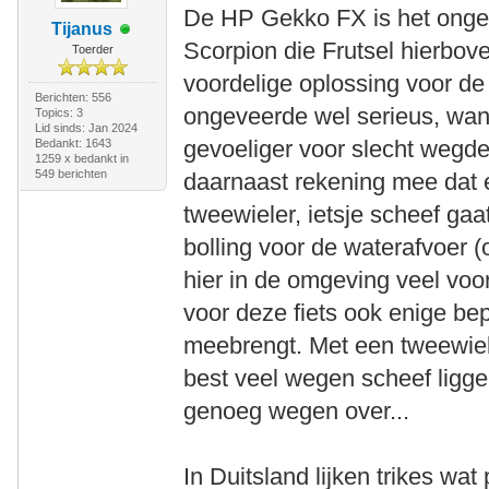
De HP Gekko FX is het ongeve
Tijanus
Scorpion die Frutsel hierbove
Toerder
voordelige oplossing voor de c
Berichten: 556
ongeveerde wel serieus, want 
Topics: 3
Lid sinds: Jan 2024
gevoeliger voor slecht wegde
Bedankt: 1643
1259 x bedankt in
549 berichten
daarnaast rekening mee dat 
tweewieler, ietsje scheef ga
bolling voor de waterafvoer (
hier in de omgeving veel voo
voor deze fiets ook enige be
meebrengt. Met een tweewieler
best veel wegen scheef liggen
genoeg wegen over...
In Duitsland lijken trikes wat