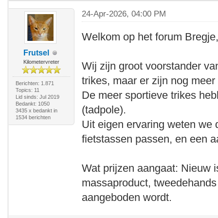
24-Apr-2026, 04:00 PM
Welkom op het forum Bregje
Frutsel
Kilometervreter
Wij zijn groot voorstander v
trikes, maar er zijn nog mee
Berichten: 1.871
Topics: 11
De meer sportieve trikes heb
Lid sinds: Jul 2019
Bedankt: 1050
(tadpole).
3435 x bedankt in
1534 berichten
Uit eigen ervaring weten we 
fietstassen passen, en een aa
Wat prijzen aangaat: Nieuw is
massaproduct, tweedehands h
aangeboden wordt.