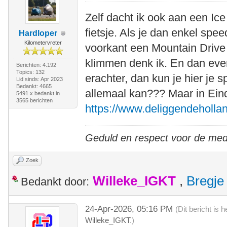
Zelf dacht ik ook aan een Ice
fietsje. Als je dan enkel spe
Hardloper
Kilometervreter
voorkant een Mountain Drive 
klimmen denk ik. En dan eve
Berichten: 4.192
Topics: 132
erachter, dan kun je hier je
Lid sinds: Apr 2023
Bedankt: 4665
allemaal kan??? Maar in Ein
5491 x bedankt in
3565 berichten
https://www.deliggendehollan
Geduld en respect voor de me
Zoek
Willeke_IGKT
,
Bregje
Bedankt door:
24-Apr-2026, 05:16 PM
(Dit bericht is
Willeke_IGKT
.)