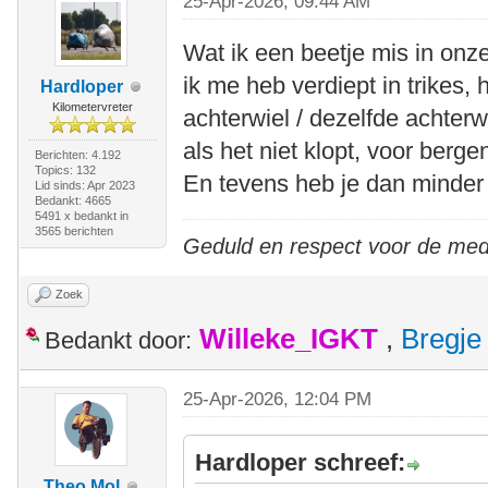
25-Apr-2026, 09:44 AM
Wat ik een beetje mis in onze
ik me heb verdiept in trikes, 
Hardloper
Kilometervreter
achterwiel / dezelfde achterw
als het niet klopt, voor berge
Berichten: 4.192
Topics: 132
En tevens heb je dan minder
Lid sinds: Apr 2023
Bedankt: 4665
5491 x bedankt in
3565 berichten
Geduld en respect voor de me
Zoek
Willeke_IGKT
,
Bregje
Bedankt door:
25-Apr-2026, 12:04 PM
Hardloper schreef:
Theo Mol