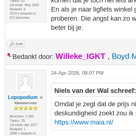
komen dat je toch net iets an
Topics: 51
Lid sinds: May 2022
En als je naar ligfiets winkel
Bedankt: 9
2510 x bedankt in
proberen. Die angst kan zo w
972 berichten
beter bij je.
Zoek
Willeke_IGKT
,
Boyd 
Bedankt door:
24-Apr-2026, 08:07 PM
Niels van der Wal schreef
Lopopodium
Omdat je zegt dat de prijs ni
Kilometervreter
deskundigheid zoekt zou ik
Berichten: 2.363
https://www.maia.nl/
Topics: 35
Lid sinds: Apr 2017
Bedankt: 1
2088 x bedankt in