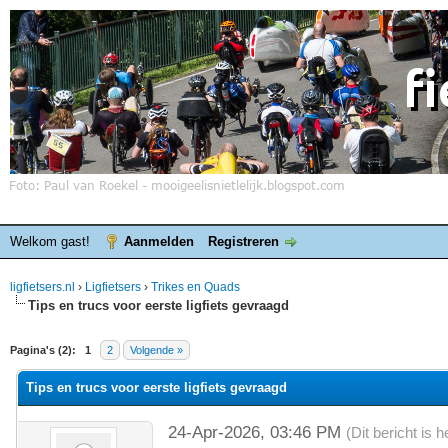
Welkom gast!
Aanmelden
Registreren
ligfietsers.nl
›
Ligfietsers
›
Trikes en Quads
Tips en trucs voor eerste ligfiets gevraagd
elde waardering is 0
Pagina's (2):
1
2
Volgende »
Tips en trucs voor eerste ligfiets gevraagd
24-Apr-2026, 03:46 PM
(Dit bericht is