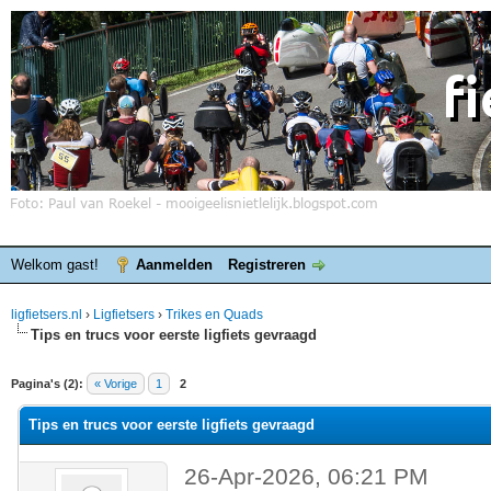
Welkom gast!
Aanmelden
Registreren
ligfietsers.nl
›
Ligfietsers
›
Trikes en Quads
Tips en trucs voor eerste ligfiets gevraagd
elde waardering is 0
Pagina's (2):
« Vorige
1
2
Tips en trucs voor eerste ligfiets gevraagd
26-Apr-2026, 06:21 PM