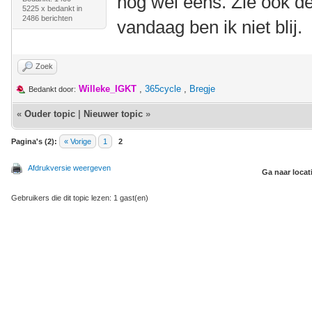
nog wel eens. Zie ook d
5225 x bedankt in
2486 berichten
vandaag ben ik niet blij.
Zoek
Willeke_IGKT
,
365cycle
,
Bregje
Bedankt door:
«
Ouder topic
|
Nieuwer topic
»
Pagina's (2):
« Vorige
1
2
Afdrukversie weergeven
Ga naar locat
Gebruikers die dit topic lezen: 1 gast(en)