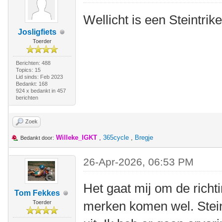
Wellicht is een Steintrik
Josligfiets
Toerder
Berichten: 488
Topics: 15
Lid sinds: Feb 2023
Bedankt: 168
924 x bedankt in 457
berichten
Zoek
Willeke_IGKT
,
365cycle
,
Bregje
Bedankt door:
26-Apr-2026, 06:53 PM
Het gaat mij om de richt
Tom Fekkes
merken komen wel. Stein
Toerder