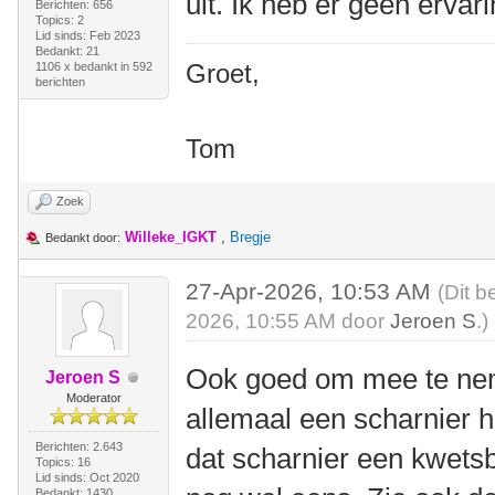
uit. Ik heb er geen ervar
Berichten: 656
Topics: 2
Lid sinds: Feb 2023
Bedankt: 21
Groet,
1106 x bedankt in 592
berichten
Tom
Zoek
Willeke_IGKT
,
Bregje
Bedankt door:
27-Apr-2026, 10:53 AM
(Dit b
2026, 10:55 AM door
Jeroen S
.)
Ook goed om mee te nem
Jeroen S
Moderator
allemaal een scharnier h
Berichten: 2.643
dat scharnier een kwetsb
Topics: 16
Lid sinds: Oct 2020
Bedankt: 1430