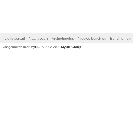
Ligfietsers.nl
Naar boven
Archiefmodus
Nieuwe berichten
Berichten va
Aangedreven door
MyBB
, © 2002-2026
MyBB Group
.