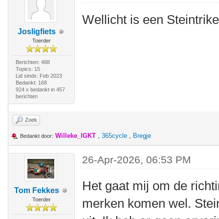
Wellicht is een Steintrik
Josligfiets
Toerder
Berichten: 488
Topics: 15
Lid sinds: Feb 2023
Bedankt: 168
924 x bedankt in 457
berichten
Zoek
Willeke_IGKT
,
365cycle
,
Bregje
Bedankt door:
26-Apr-2026, 06:53 PM
Het gaat mij om de richt
Tom Fekkes
merken komen wel. Stein
Toerder