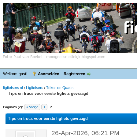
Welkom gast!
Aanmelden
Registreren
ligfietsers.nl
›
Ligfietsers
›
Trikes en Quads
Tips en trucs voor eerste ligfiets gevraagd
elde waardering is 0
Pagina's (2):
« Vorige
1
2
Tips en trucs voor eerste ligfiets gevraagd
26-Apr-2026, 06:21 PM