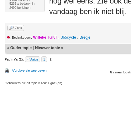
nog wel eens. Zie ook d
5233 x bedankt in
2490 berichten
vandaag ben ik niet blij.
Zoek
Willeke_IGKT
,
365cycle
,
Bregje
Bedankt door:
«
Ouder topic
|
Nieuwer topic
»
Pagina's (2):
« Vorige
1
2
Afdrukversie weergeven
Ga naar locat
Gebruikers die dit topic lezen: 1 gast(en)