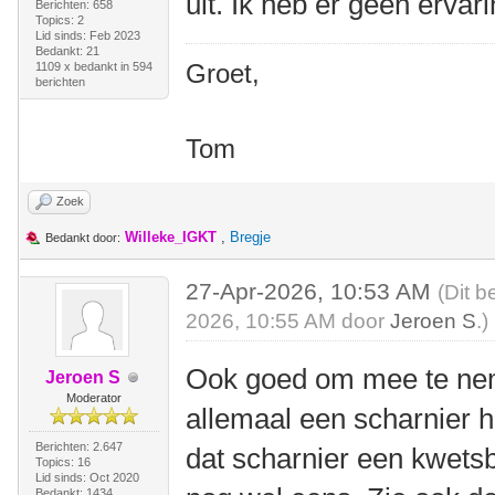
uit. Ik heb er geen ervar
Berichten: 658
Topics: 2
Lid sinds: Feb 2023
Bedankt: 21
Groet,
1109 x bedankt in 594
berichten
Tom
Zoek
Willeke_IGKT
,
Bregje
Bedankt door:
27-Apr-2026, 10:53 AM
(Dit b
2026, 10:55 AM door
Jeroen S
.)
Ook goed om mee te nem
Jeroen S
Moderator
allemaal een scharnier h
Berichten: 2.647
dat scharnier een kwetsb
Topics: 16
Lid sinds: Oct 2020
Bedankt: 1434