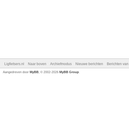
Ligfietsers.nl
Naar boven
Archiefmodus
Nieuwe berichten
Berichten va
Aangedreven door
MyBB
, © 2002-2026
MyBB Group
.