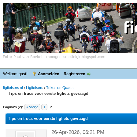
Welkom gast!
Aanmelden
Registreren
ligfietsers.nl
›
Ligfietsers
›
Trikes en Quads
Tips en trucs voor eerste ligfiets gevraagd
elde waardering is 0
Pagina's (2):
« Vorige
1
2
Tips en trucs voor eerste ligfiets gevraagd
26-Apr-2026, 06:21 PM