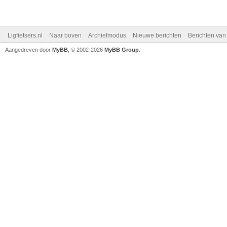
Ligfietsers.nl
Naar boven
Archiefmodus
Nieuwe berichten
Berichten va
Aangedreven door
MyBB
, © 2002-2026
MyBB Group
.