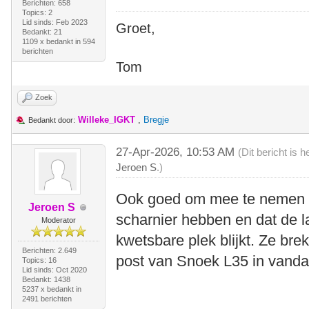
Berichten: 658
Topics: 2
Lid sinds: Feb 2023
Groet,
Bedankt: 21
1109 x bedankt in 594
berichten
Tom
Zoek
Willeke_IGKT
,
Bregje
Bedankt door:
27-Apr-2026, 10:53 AM
(Dit bericht is
Jeroen S
.)
Ook goed om mee te nemen is
Jeroen S
scharnier hebben en dat de l
Moderator
kwetsbare plek blijkt. Ze br
Berichten: 2.649
post van Snoek L35 in vandaag
Topics: 16
Lid sinds: Oct 2020
Bedankt: 1438
5237 x bedankt in
2491 berichten