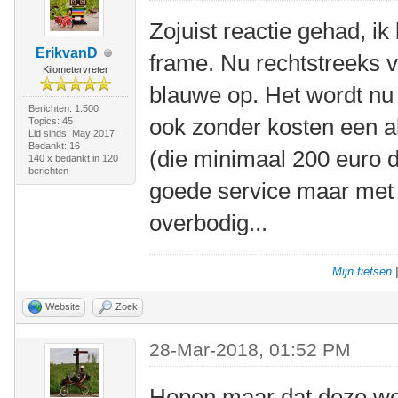
Zojuist reactie gehad, i
ErikvanD
frame. Nu rechtstreeks v
Kilometervreter
blauwe op. Het wordt nu w
Berichten: 1.500
ook zonder kosten een a
Topics: 45
Lid sinds: May 2017
Bedankt: 16
(die minimaal 200 euro d
140 x bedankt in 120
berichten
goede service maar met e
overbodig...
Mijn fietsen
Website
Zoek
28-Mar-2018, 01:52 PM
Hopen maar dat deze wel