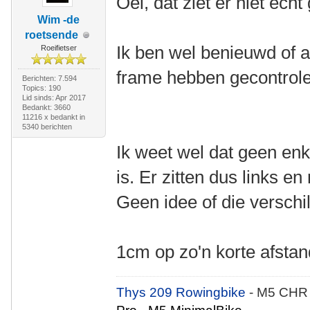
Oei, dat ziet er niet echt
Wim -de
roetsende
Ik ben wel benieuwd of a
Roeifietser
frame hebben gecontrole
Berichten: 7.594
Topics: 190
Lid sinds: Apr 2017
Bedankt: 3660
11216 x bedankt in
5340 berichten
Ik weet wel dat geen en
is. Er zitten dus links en
Geen idee of die verschil
1cm op zo'n korte afstand
Thys 209 Rowingbike
- M5 CHR