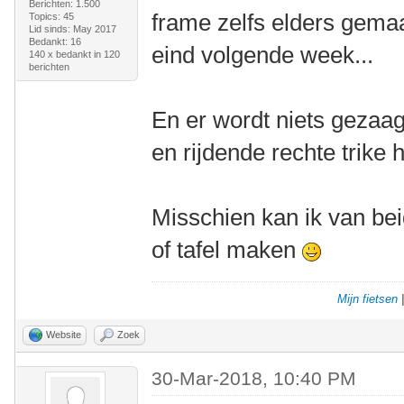
Berichten: 1.500
frame zelfs elders gemaak
Topics: 45
Lid sinds: May 2017
Bedankt: 16
eind volgende week...
140 x bedankt in 120
berichten
En er wordt niets gezaag
en rijdende rechte trike 
Misschien kan ik van be
of tafel maken
Mijn fietsen
Website
Zoek
30-Mar-2018, 10:40 PM