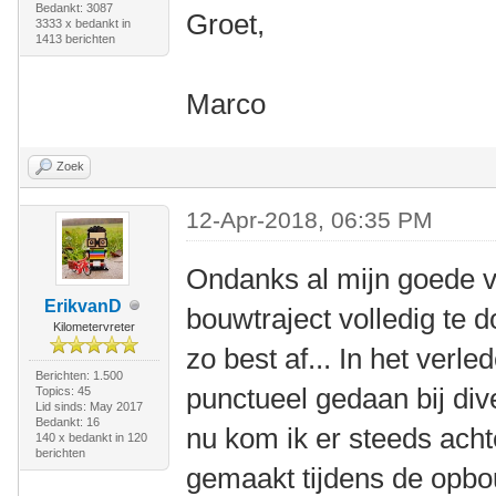
Bedankt: 3087
Groet,
3333 x bedankt in
1413 berichten
Marco
Zoek
12-Apr-2018, 06:35 PM
Ondanks al mijn goede 
ErikvanD
bouwtraject volledig te 
Kilometervreter
zo best af... In het verl
Berichten: 1.500
punctueel gedaan bij di
Topics: 45
Lid sinds: May 2017
Bedankt: 16
nu kom ik er steeds achte
140 x bedankt in 120
berichten
gemaakt tijdens de opbo