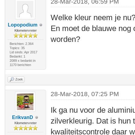
28-Mar-2018, 06:59 PM
Welke kleur neem je nu
Lopopodium
En moet de blauwe nog
Kilometervreter
worden?
Berichten: 2.364
Topics: 35
Lid sinds: Apr 2017
Bedankt: 1
2089 x bedankt in
1170 berichten
Zoek
28-Mar-2018, 07:25 PM
Ik ga nu voor de alumini
ErikvanD
zilverkleurig. Dat is hun
Kilometervreter
kwaliteitscontrole daar w