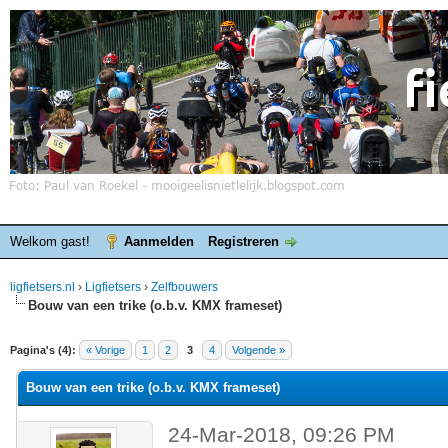
Welkom gast!
Aanmelden
Registreren
ligfietsers.nl
›
Ligfietsers
›
Zelfbouwers
Bouw van een trike (o.b.v. KMX frameset)
elde waardering is 0
Pagina's (4):
« Vorige
1
2
3
4
Volgende »
Bouw van een trike (o.b.v. KMX frameset)
24-Mar-2018, 09:26 PM