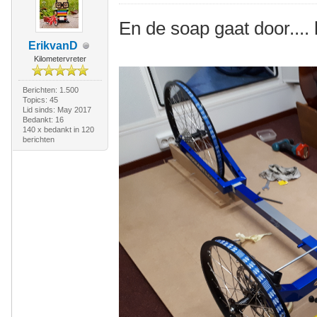
En de soap gaat door.... 
ErikvanD
Kilometervreter
Berichten: 1.500
Topics: 45
Lid sinds: May 2017
Bedankt: 16
140 x bedankt in 120
berichten