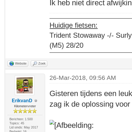
Ik heb niet direct afwijk
Huidige fietsen:
Trident Stowaway -/- Surly
(M5) 28/20
Website
Zoek
26-Mar-2018, 09:56 AM
Gisteren tijdens een leu
ErikvanD
zag ik de oplossing voor 
Kilometervreter
Berichten: 1.500
Topics: 45
Lid sinds: May 2017
Bedankt: 16