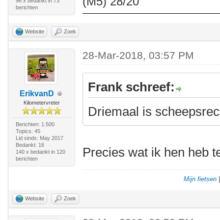
(M5) 28/20
96 x bedankt in 73
berichten
Website
Zoek
28-Mar-2018, 03:57 PM
Frank schreef:
ErikvanD
Kilometervreter
Driemaal is scheepsrec
Berichten: 1.500
Topics: 45
Lid sinds: May 2017
Bedankt: 16
Precies wat ik hen heb 
140 x bedankt in 120
berichten
Mijn fietsen
Website
Zoek