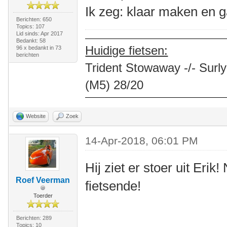
Ik zeg: klaar maken en g
Berichten: 650
Topics: 107
Lid sinds: Apr 2017
Bedankt: 58
Huidige fietsen:
96 x bedankt in 73
berichten
Trident Stowaway -/- Surly
(M5) 28/20
Website
Zoek
14-Apr-2018, 06:01 PM
Hij ziet er stoer uit Erik
Roef Veerman
fietsende!
Toerder
Berichten: 289
Topics: 10