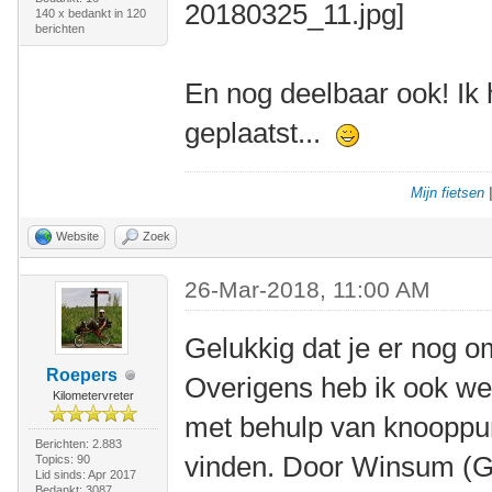
140 x bedankt in 120
berichten
En nog deelbaar ook! Ik 
geplaatst...
Mijn fietsen
Website
Zoek
26-Mar-2018, 11:00 AM
Gelukkig dat je er nog o
Roepers
Overigens heb ik ook we
Kilometervreter
met behulp van knooppu
Berichten: 2.883
vinden. Door Winsum (Gr
Topics: 90
Lid sinds: Apr 2017
Bedankt: 3087