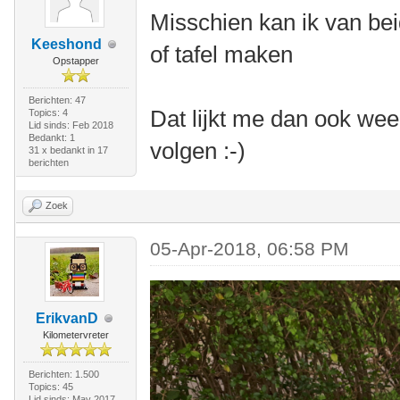
Misschien kan ik van be
Keeshond
of tafel maken
Opstapper
Berichten: 47
Dat lijkt me dan ook wee
Topics: 4
Lid sinds: Feb 2018
Bedankt: 1
volgen :-)
31 x bedankt in 17
berichten
Zoek
05-Apr-2018, 06:58 PM
ErikvanD
Kilometervreter
Berichten: 1.500
Topics: 45
Lid sinds: May 2017