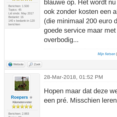
blauwe op. Het wordt nu w
Berichten: 1.500
ook zonder kosten een a
Topics: 45
Lid sinds: May 2017
Bedankt: 16
(die minimaal 200 euro d
140 x bedankt in 120
berichten
goede service maar met e
overbodig...
Mijn fietsen
Website
Zoek
28-Mar-2018, 01:52 PM
Hopen maar dat deze wel
Roepers
een pré. Misschien leren
Kilometervreter
Berichten: 2.883