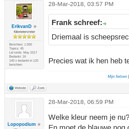
28-Mar-2018, 03:57 PM
Frank schreef:
ErikvanD
Kilometervreter
Driemaal is scheepsrec
Berichten: 1.500
Topics: 45
Lid sinds: May 2017
Bedankt: 16
Precies wat ik hen heb 
140 x bedankt in 120
berichten
Mijn fietsen
Website
Zoek
28-Mar-2018, 06:59 PM
Welke kleur neem je nu
Lopopodium
En moet de blauwe nog