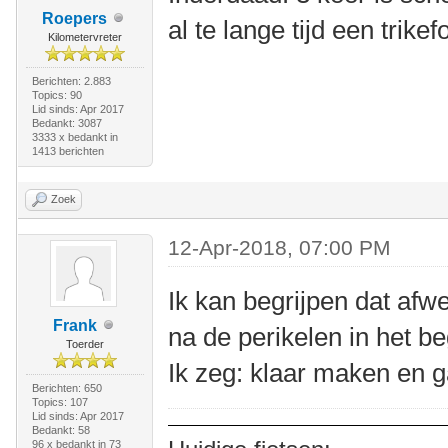
Roepers
al te lange tijd een trikef
Kilometervreter
Berichten: 2.883
Topics: 90
Lid sinds: Apr 2017
Bedankt: 3087
3333 x bedankt in
1413 berichten
Zoek
12-Apr-2018, 07:00 PM
Ik kan begrijpen dat afwe
Frank
na de perikelen in het be
Toerder
Ik zeg: klaar maken en g
Berichten: 650
Topics: 107
Lid sinds: Apr 2017
Bedankt: 58
96 x bedankt in 73