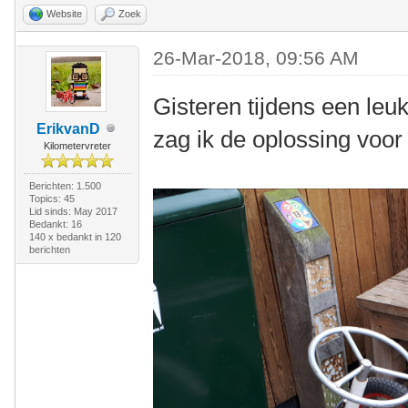
Website
Zoek
26-Mar-2018, 09:56 AM
Gisteren tijdens een leu
ErikvanD
zag ik de oplossing voor 
Kilometervreter
Berichten: 1.500
Topics: 45
Lid sinds: May 2017
Bedankt: 16
140 x bedankt in 120
berichten