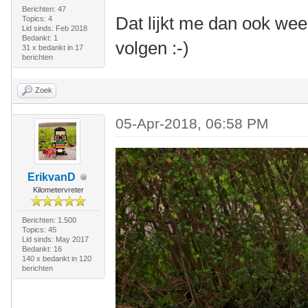
Berichten: 47
Dat lijkt me dan ook wee
Topics: 4
Lid sinds: Feb 2018
Bedankt: 1
volgen :-)
31 x bedankt in 17
berichten
Zoek
05-Apr-2018, 06:58 PM
ErikvanD
Kilometervreter
Berichten: 1.500
Topics: 45
Lid sinds: May 2017
Bedankt: 16
140 x bedankt in 120
berichten