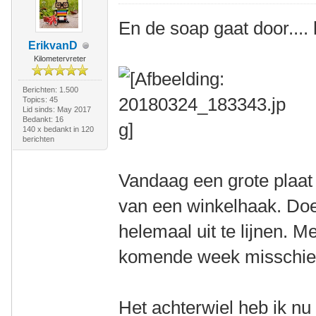
En de soap gaat door.... 
ErikvanD
Kilometervreter
Berichten: 1.500
Topics: 45
Lid sinds: May 2017
Bedankt: 16
140 x bedankt in 120
berichten
Vandaag een grote plaat
van een winkelhaak. Do
helemaal uit te lijnen. M
komende week misschien 
Het achterwiel heb ik nu