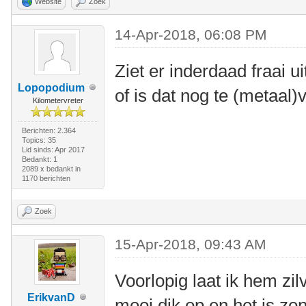
Website
Zoek
14-Apr-2018, 06:08 PM
Ziet er inderdaad fraai uit
Lopopodium
of is dat nog te (metaal
Kilometervreter
Berichten: 2.364
Topics: 35
Lid sinds: Apr 2017
Bedankt: 1
2089 x bedankt in
1170 berichten
Zoek
15-Apr-2018, 09:43 AM
Voorlopig laat ik hem zilv
ErikvanD
mooi dik op en het is zo