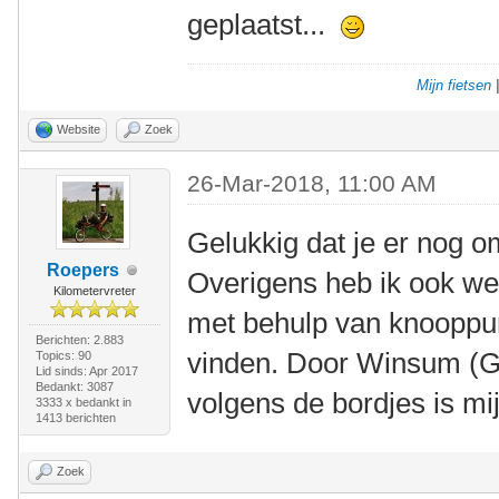
geplaatst...
Mijn fietsen
Website
Zoek
26-Mar-2018, 11:00 AM
Gelukkig dat je er nog o
Roepers
Overigens heb ik ook we
Kilometervreter
met behulp van knooppu
Berichten: 2.883
vinden. Door Winsum (Gr
Topics: 90
Lid sinds: Apr 2017
Bedankt: 3087
volgens de bordjes is mij
3333 x bedankt in
1413 berichten
Zoek