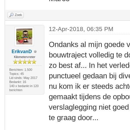
Zoek
12-Apr-2018, 06:35 PM
Ondanks al mijn goede 
ErikvanD
bouwtraject volledig te 
Kilometervreter
zo best af... In het verl
Berichten: 1.500
punctueel gedaan bij di
Topics: 45
Lid sinds: May 2017
Bedankt: 16
nu kom ik er steeds achte
140 x bedankt in 120
berichten
gemaakt tijdens de opbo
verslaglegging niet goed
te graag door...