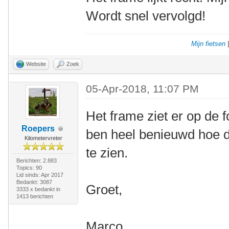
Wordt snel vervolgd!
Mijn fietsen
Website
Zoek
05-Apr-2018, 11:07 PM
Het frame ziet er op de fo
Roepers
ben heel benieuwd hoe die
Kilometervreter
te zien.
Berichten: 2.883
Topics: 90
Lid sinds: Apr 2017
Bedankt: 3087
Groet,
3333 x bedankt in
1413 berichten
Marco