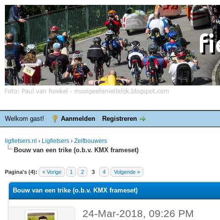
Welkom gast!
Aanmelden
Registreren
ligfietsers.nl
›
Ligfietsers
›
Zelfbouwers
Bouw van een trike (o.b.v. KMX frameset)
elde waardering is 0
Pagina's (4):
« Vorige
1
2
3
4
Volgende »
Bouw van een trike (o.b.v. KMX frameset)
24-Mar-2018, 09:26 PM