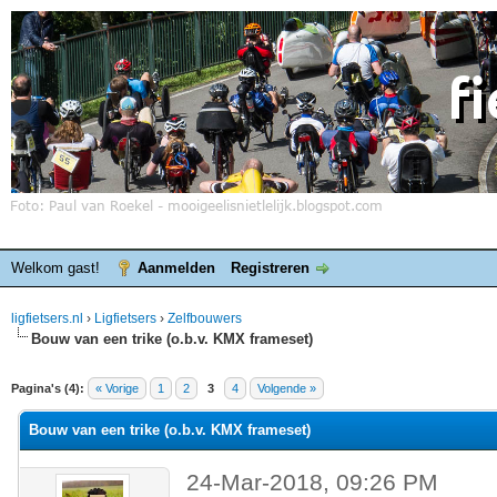
Welkom gast!
Aanmelden
Registreren
ligfietsers.nl
›
Ligfietsers
›
Zelfbouwers
Bouw van een trike (o.b.v. KMX frameset)
elde waardering is 0
Pagina's (4):
« Vorige
1
2
3
4
Volgende »
Bouw van een trike (o.b.v. KMX frameset)
24-Mar-2018, 09:26 PM