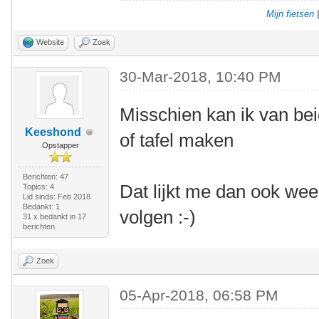
Mijn fietsen
Website
Zoek
30-Mar-2018, 10:40 PM
Misschien kan ik van be
Keeshond
of tafel maken
Opstapper
Berichten: 47
Dat lijkt me dan ook wee
Topics: 4
Lid sinds: Feb 2018
Bedankt: 1
volgen :-)
31 x bedankt in 17
berichten
Zoek
05-Apr-2018, 06:58 PM