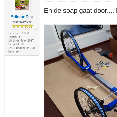
En de soap gaat door.... 
ErikvanD
Kilometervreter
Berichten: 1.500
Topics: 45
Lid sinds: May 2017
Bedankt: 16
140 x bedankt in 120
berichten