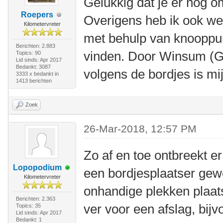
Gelukkig dat je er nog o
Roepers
Overigens heb ik ook we
Kilometervreter
met behulp van knooppu
Berichten: 2.883
vinden. Door Winsum (Gr
Topics: 90
Lid sinds: Apr 2017
Bedankt: 3087
volgens de bordjes is mij
3333 x bedankt in
1413 berichten
Zoek
26-Mar-2018, 12:57 PM
Zo af en toe ontbreekt er
Lopopodium
een bordjesplaatser gew
Kilometervreter
onhandige plekken plaats
Berichten: 2.363
ver voor een afslag, bijv
Topics: 35
Lid sinds: Apr 2017
Bedankt: 1