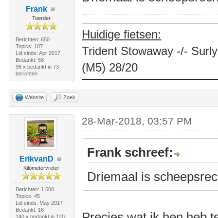
Frank
Toerder
Huidige fietsen:
Berichten: 650
Topics: 107
Trident Stowaway -/- Surly
Lid sinds: Apr 2017
Bedankt: 58
(M5) 28/20
96 x bedankt in 73
berichten
Website
Zoek
28-Mar-2018, 03:57 PM
Frank schreef:
ErikvanD
Kilometervreter
Driemaal is scheepsrec
Berichten: 1.500
Topics: 45
Lid sinds: May 2017
Bedankt: 16
Precies wat ik hen heb 
140 x bedankt in 120