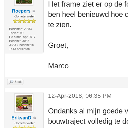
Het frame ziet er op de fo
Roepers
ben heel benieuwd hoe die
Kilometervreter
te zien.
Berichten: 2.883
Topics: 90
Lid sinds: Apr 2017
Bedankt: 3087
Groet,
3333 x bedankt in
1413 berichten
Marco
Zoek
12-Apr-2018, 06:35 PM
Ondanks al mijn goede 
ErikvanD
bouwtraject volledig te 
Kilometervreter