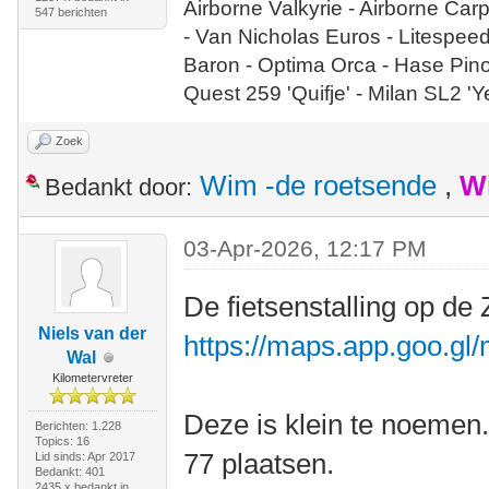
Airborne Valkyrie - Airborne Car
547 berichten
- Van Nicholas Euros - Litespee
Baron - Optima Orca - Hase Pin
Quest 259 'Quifje' - Milan SL2 '
Zoek
Wim -de roetsende
,
W
Bedankt door:
03-Apr-2026, 12:17 PM
De fietsenstalling op de 
Niels van der
https://maps.app.goo.
Wal
Kilometervreter
Deze is klein te noemen
Berichten: 1.228
Topics: 16
77 plaatsen.
Lid sinds: Apr 2017
Bedankt: 401
2435 x bedankt in