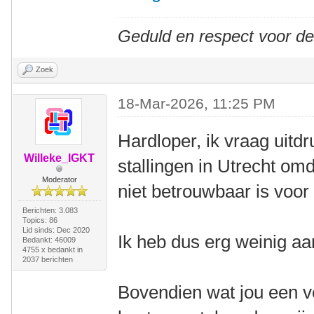
Geduld en respect voor d
Zoek
18-Mar-2026, 11:25 PM
Hardloper, ik vraag uitd
Willeke_IGKT
stallingen in Utrecht omd
Moderator
niet betrouwbaar is voor
Berichten: 3.083
Topics: 86
Lid sinds: Dec 2020
Ik heb dus erg weinig aa
Bedankt: 46009
4755 x bedankt in
2037 berichten
Bovendien wat jou een v