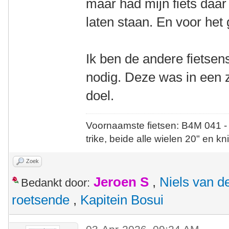
maar had mijn fiets daa
laten staan. En voor het g
Ik ben de andere fietsens
nodig. Deze was in een z
doel.
Voornaamste fietsen: B4M 041 -
trike, beide alle wielen 20" en kn
Zoek
Jeroen S
,
Niels van d
Bedankt door:
roetsende
,
Kapitein Bosui