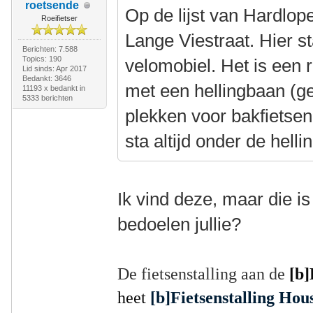
roetsende
Op de lijst van Hardlope
Roeifietser
Lange Viestraat. Hier st
Berichten: 7.588
Topics: 190
velomobiel. Het is een r
Lid sinds: Apr 2017
Bedankt: 3646
met een hellingbaan (ge
11193 x bedankt in
5333 berichten
plekken voor bakfietsen
sta altijd onder de hell
Ik vind deze, maar die is
bedoelen jullie?
De fietsenstalling aan de
[b]
heet
[b]Fietsenstalling Ho