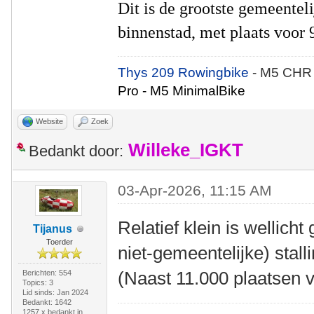
Dit is de grootste gemeenteli
binnenstad, met plaats voor 
Thys 209 Rowingbike
- M5 CHR
Pro - M5 MinimalBike
Website
Zoek
Willeke_IGKT
Bedankt door:
03-Apr-2026, 11:15 AM
Relatief klein is wellicht
Tijanus
Toerder
niet-gemeentelijke) stal
(Naast 11.000 plaatsen v
Berichten: 554
Topics: 3
Lid sinds: Jan 2024
Bedankt: 1642
1257 x bedankt in