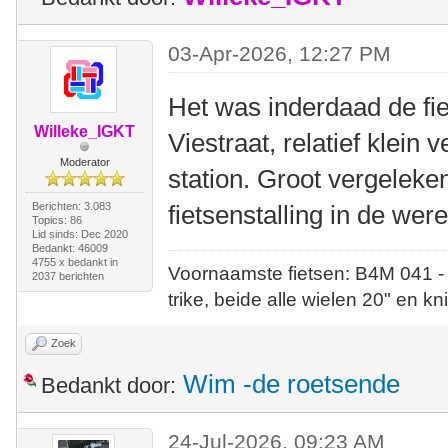
03-Apr-2026, 12:27 PM
Het was inderdaad de fie
Willeke_IGKT
Viestraat, relatief klein 
Moderator
station. Groot vergelek
Berichten: 3.083
fietsenstalling in de were
Topics: 86
Lid sinds: Dec 2020
Bedankt: 46009
4755 x bedankt in
Voornaamste fietsen: B4M 041 -
2037 berichten
trike, beide alle wielen 20" en kn
Zoek
Wim -de roetsende
Bedankt door:
24-Jul-2026, 09:23 AM