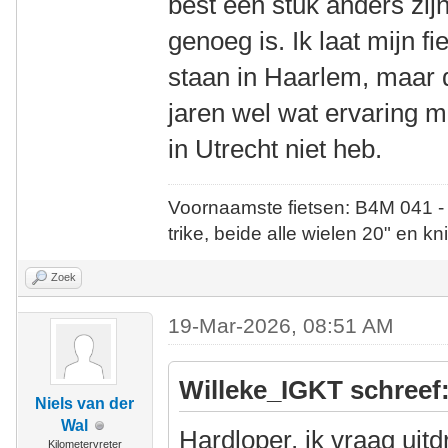
best een stuk anders zij
genoeg is. Ik laat mijn f
staan in Haarlem, maar d
jaren wel wat ervaring m
in Utrecht niet heb.
Voornaamste fietsen: B4M 041 -
trike, beide alle wielen 20" en kn
Zoek
19-Mar-2026, 08:51 AM
Willeke_IGKT schreef
Niels van der
Wal
Hardloper, ik vraag uit
Kilometervreter