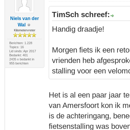
TimSch schreef:
Niels van der
Wal
Handig draadje!
Kilometervreter
Berichten: 1.228
Topics: 16
Morgen fiets ik een ret
Lid sinds: Apr 2017
Bedankt: 401
vrienden heb afgespro
2435 x bedankt in
955 berichten
stalling voor een velom
Het is al een paar jaar t
van Amersfoort kon ik me
is de achteringang, ben
fietsenstalling was bove