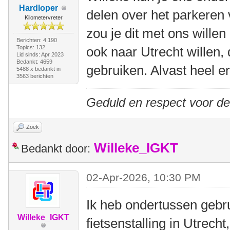
Hardloper
delen over het parkeren 
Kilometervreter
zou je dit met ons wille
Berichten: 4.190
Topics: 132
ook naar Utrecht willen,
Lid sinds: Apr 2023
Bedankt: 4659
gebruiken. Alvast heel e
5488 x bedankt in
3563 berichten
Geduld en respect voor d
Zoek
Willeke_IGKT
Bedankt door:
02-Apr-2026, 10:30 PM
Ik heb ondertussen gebr
Willeke_IGKT
fietsenstalling in Utrecht