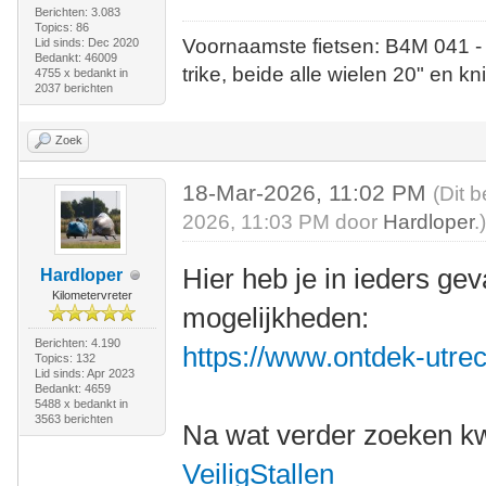
Berichten: 3.083
Topics: 86
Voornaamste fietsen: B4M 041 -
Lid sinds: Dec 2020
Bedankt: 46009
trike, beide alle wielen 20" en kn
4755 x bedankt in
2037 berichten
Zoek
18-Mar-2026, 11:02 PM
(Dit 
2026, 11:03 PM door
Hardloper
.
Hier heb je in ieders ge
Hardloper
Kilometervreter
mogelijkheden:
Berichten: 4.190
https://www.ontdek-utrecht
Topics: 132
Lid sinds: Apr 2023
Bedankt: 4659
5488 x bedankt in
3563 berichten
Na wat verder zoeken k
VeiligStallen