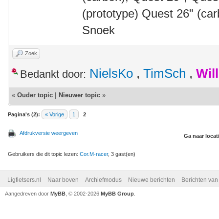
(prototype) Quest 26" (ca
Snoek
Zoek
NielsKo
,
TimSch
,
Wil
Bedankt door:
«
Ouder topic
|
Nieuwer topic
»
Pagina's (2):
« Vorige
1
2
Afdrukversie weergeven
Ga naar locat
Gebruikers die dit topic lezen:
Cor.M-racer
, 3 gast(en)
Ligfietsers.nl
Naar boven
Archiefmodus
Nieuwe berichten
Berichten va
Aangedreven door
MyBB
, © 2002-2026
MyBB Group
.