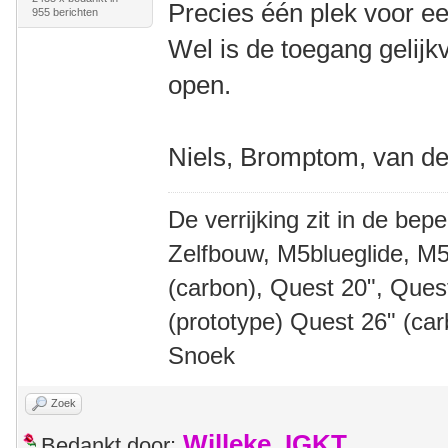
Precies één plek voor e
955 berichten
Wel is de toegang gelijkv
open.
Niels, Bromptom, van d
De verrijking zit in de bep
Zelfbouw, M5blueglide, M5
(carbon), Quest 20", Que
(prototype) Quest 26" (ca
Snoek
Zoek
Willeke_IGKT
Bedankt door: