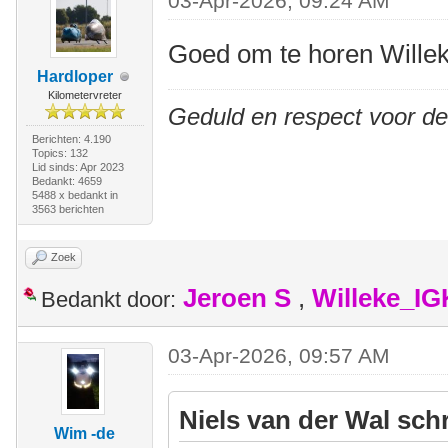
03-Apr-2026, 09:24 AM
Goed om te horen Willek
Hardloper
Kilometervreter
Geduld en respect voor d
Berichten: 4.190
Topics: 132
Lid sinds: Apr 2023
Bedankt: 4659
5488 x bedankt in
3563 berichten
Zoek
Jeroen S
,
Willeke_I
Bedankt door:
03-Apr-2026, 09:57 AM
Niels van der Wal sch
Wim -de