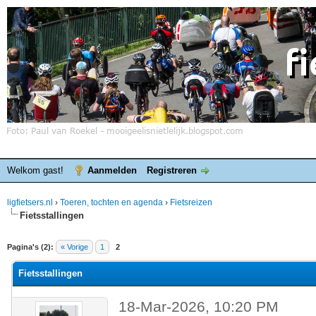
Welkom gast!
Aanmelden
Registreren
ligfietsers.nl
›
Toeren, tochten en agenda
›
Fietsreizen
Fietsstallingen
elde waardering is 0
Pagina's (2):
« Vorige
1
2
Fietsstallingen
18-Mar-2026, 10:20 PM