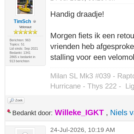
Handig draadje!
TimSch
Velonaut
Morgen fiets ik een reto
Berichten: 963
vrienden heb afgesprok
Topics: 51
Lid sinds: Sep 2021
Bedankt: 1341
stalling voor een velomo
2865 x bedankt in
913 berichten
Milan SL Mk3 #039 - Rapto
Hurricane - Thys 222 -
Li
Zoek
Willeke_IGKT
,
Niels 
Bedankt door:
24-Jul-2026, 10:19 AM