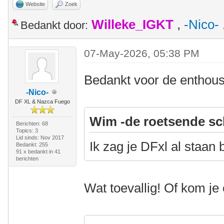
Website
Zoek
Willeke_IGKT
,
-Nico-
Bedankt door:
07-May-2026, 05:38 PM
Bedankt voor de enthousi
-Nico-
DF XL & Nazca Fuego
Wim -de roetsende sc
Berichten: 68
Topics: 3
Lid sinds: Nov 2017
Ik zag je DFxl al staan 
Bedankt: 255
91 x bedankt in 41
berichten
Wat toevallig! Of kom je