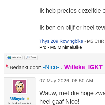
Ik heb precies dezelfde
Ik ben en blijf er heel t
Thys 209 Rowingbike
- M5 CHR
Pro - M5 MinimalBike
Website
Zoek
-Nico-
,
Willeke_IGKT
Bedankt door:
07-May-2026, 06:50 AM
Wauw, met die hoge zwar
365cycle
heel gaaf Nico!
the best velomobile in