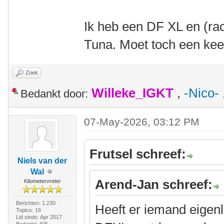
Ik heb een DF XL en (ra
Tuna. Moet toch een keer
Zoek
Willeke_IGKT
,
-Nico-
Bedankt door:
07-May-2026, 03:12 PM
Frutsel schreef:
Niels van der
Wal
Arend-Jan schreef:
Kilometervreter
Berichten: 1.230
Heeft er iemand eigenl
Topics: 16
Lid sinds: Apr 2017
Bedankt: 405