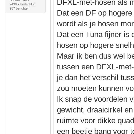
DFXL-met-hosen als 
2439 x bedankt in
957 berichten
Dat een DF op hogere s
wordt als je hosen mon
Dat een Tuna fijner i
hosen op hogere snelhe
Maar ik ben dus wel b
tussen een DFXL-met-
je dan het verschil tu
zou moeten kunnen vo
Ik snap de voordelen v
gewicht, draaicirkel e
ruimte voor dikke quads
een beetje bang voor 