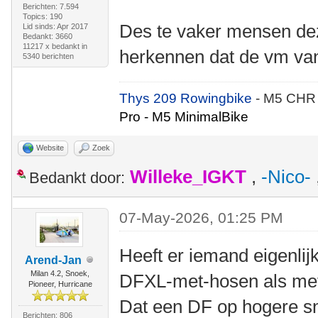
Berichten: 7.594
Topics: 190
Des te vaker mensen dez
Lid sinds: Apr 2017
Bedankt: 3660
11217 x bedankt in
herkennen dat de vm van
5340 berichten
Thys 209 Rowingbike
- M5 CHR
Pro - M5 MinimalBike
Website
Zoek
Willeke_IGKT
,
-Nico-
Bedankt door:
07-May-2026, 01:25 PM
Heeft er iemand eigenlij
Arend-Jan
Milan 4.2, Snoek,
DFXL-met-hosen als me
Pioneer, Hurricane
Dat een DF op hogere sne
Berichten: 806