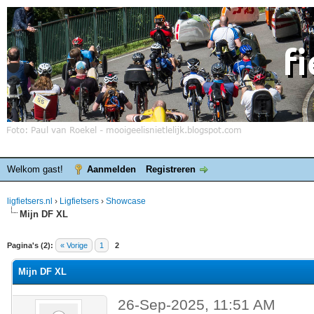
Welkom gast!
Aanmelden
Registreren
ligfietsers.nl
›
Ligfietsers
›
Showcase
Mijn DF XL
elde waardering is 0
Pagina's (2):
« Vorige
1
2
Mijn DF XL
26-Sep-2025, 11:51 AM