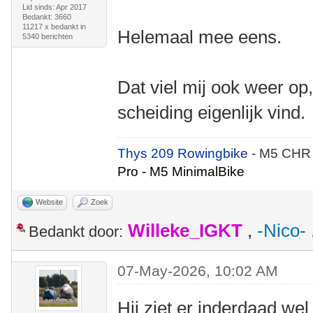
Lid sinds: Apr 2017
Bedankt: 3660
11217 x bedankt in
Helemaal mee eens.
5340 berichten
Dat viel mij ook weer op
scheiding eigenlijk vind.
Thys 209 Rowingbike
- M5 CHR
Pro - M5 MinimalBike
Website
Zoek
Willeke_IGKT
,
-Nico-
Bedankt door:
07-May-2026, 10:02 AM
Hij ziet er inderdaad wel f