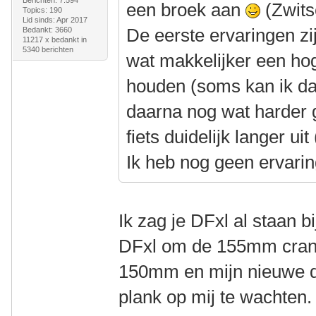
een broek aan
(Zwits
Topics: 190
Lid sinds: Apr 2017
De eerste ervaringen zijn 
Bedankt: 3660
11217 x bedankt in
5340 berichten
wat makkelijker een ho
houden (soms kan ik da
daarna nog wat harder g
fiets duidelijk langer ui
Ik heb nog geen ervarin
Ik zag je DFxl al staan b
DFxl om de 155mm crank
150mm en mijn nieuwe de
plank op mij te wachten