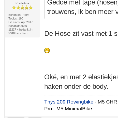
Gedoe met tape (hosen)
Roeifietser
trouwens, ik ben meer v
Berichten: 7.594
Topics: 190
Lid sinds: Apr 2017
Bedankt: 3660
11217 x bedankt in
De Hose zit vast met 1 s
5340 berichten
Oké, en met 2 elastiekje
haken onder de body.
Thys 209 Rowingbike
- M5 CHR
Pro - M5 MinimalBike