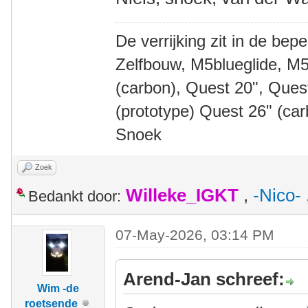
De verrijking zit in de bep
Zelfbouw, M5blueglide, M5
(carbon), Quest 20", Que
(prototype) Quest 26" (ca
Snoek
Zoek
Willeke_IGKT
,
-Nico-
Bedankt door:
07-May-2026, 03:14 PM
Arend-Jan schreef:
Wim -de
roetsende