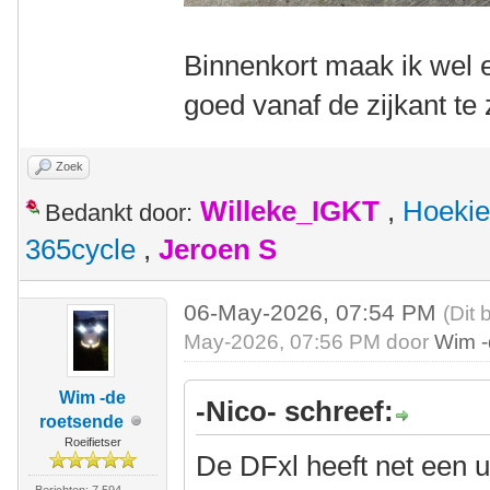
Binnenkort maak ik wel e
goed vanaf de zijkant te 
Zoek
Willeke_IGKT
,
Hoekie
Bedankt door:
365cycle
,
Jeroen S
06-May-2026, 07:54 PM
(Dit 
May-2026, 07:56 PM door
Wim -
Wim -de
-Nico- schreef:
roetsende
Roeifietser
De DFxl heeft net een 
Berichten: 7.594