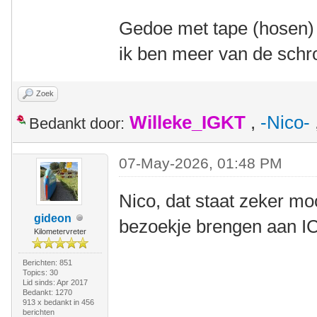
Gedoe met tape (hosen) 
ik ben meer van de schro
Zoek
Willeke_IGKT
,
-Nico-
Bedankt door:
07-May-2026, 01:48 PM
Nico, dat staat zeker m
gideon
bezoekje brengen aan I
Kilometervreter
Berichten: 851
Topics: 30
Lid sinds: Apr 2017
Bedankt: 1270
913 x bedankt in 456
berichten