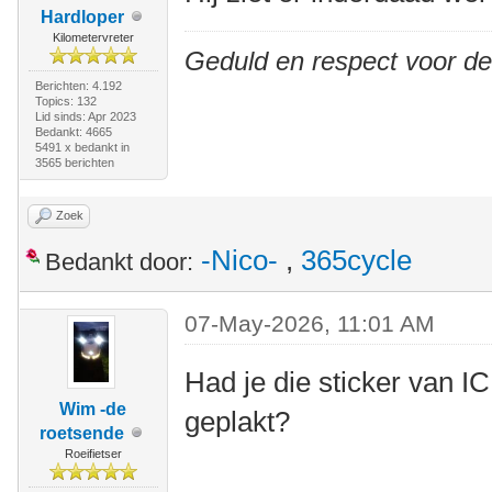
Hardloper
Kilometervreter
Geduld en respect voor d
Berichten: 4.192
Topics: 132
Lid sinds: Apr 2023
Bedankt: 4665
5491 x bedankt in
3565 berichten
Zoek
-Nico-
,
365cycle
Bedankt door:
07-May-2026, 11:01 AM
Had je die sticker van I
Wim -de
geplakt?
roetsende
Roeifietser