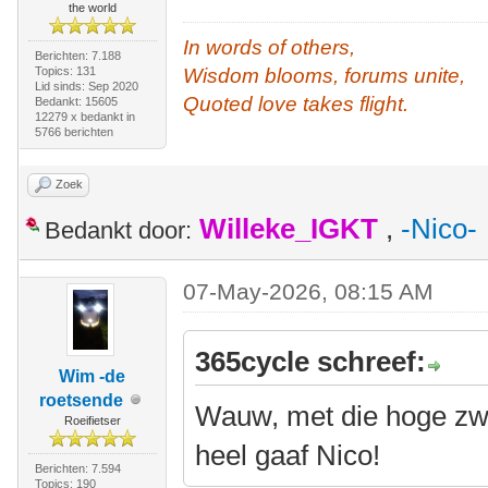
the world
In words of others,
Berichten: 7.188
Topics: 131
Wisdom blooms, forums unite,
Lid sinds: Sep 2020
Quoted love takes flight.
Bedankt: 15605
12279 x bedankt in
5766 berichten
Zoek
Willeke_IGKT
,
-Nico-
Bedankt door:
07-May-2026, 08:15 AM
365cycle schreef:
Wim -de
roetsende
Wauw, met die hoge zwa
Roeifietser
heel gaaf Nico!
Berichten: 7.594
Topics: 190