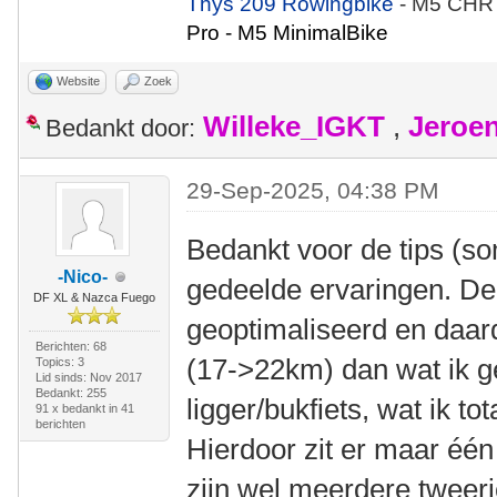
Thys 209 Rowingbike
- M5 CHR
Pro - M5 MinimalBike
Website
Zoek
Willeke_IGKT
,
Jeroe
Bedankt door:
29-Sep-2025, 04:38 PM
Bedankt voor de tips (so
-Nico-
gedeelde ervaringen. De r
DF XL & Nazca Fuego
geoptimaliseerd en daa
Berichten: 68
(17->22km) dan wat ik 
Topics: 3
Lid sinds: Nov 2017
Bedankt: 255
ligger/bukfiets, wat ik t
91 x bedankt in 41
berichten
Hierdoor zit er maar één 
zijn wel meerdere tweeri