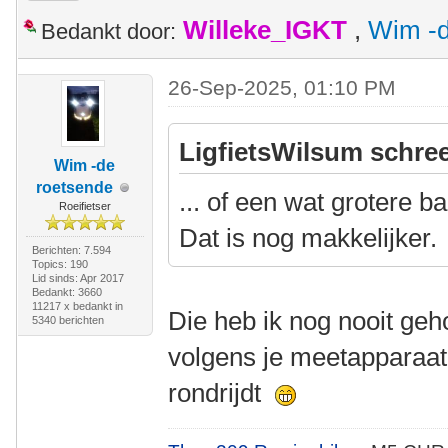
Willeke_IGKT
,
Wim -d
Bedankt door:
26-Sep-2025, 01:10 PM
LigfietsWilsum schree
Wim -de
roetsende
... of een wat grotere b
Roeifietser
Dat is nog makkelijker.
Berichten: 7.594
Topics: 190
Lid sinds: Apr 2017
Bedankt: 3660
11217 x bedankt in
Die heb ik nog nooit geho
5340 berichten
volgens je meetapparaat 
rondrijdt