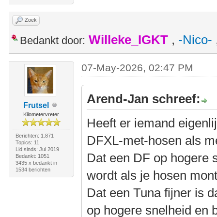
Zoek
Willeke_IGKT
,
-Nico-
Bedankt door:
07-May-2026, 02:47 PM
Arend-Jan schreef:
Frutsel
Kilometervreter
Heeft er iemand eigenli
Berichten: 1.871
DFXL-met-hosen als m
Topics: 11
Lid sinds: Jul 2019
Dat een DF op hogere sn
Bedankt: 1051
3435 x bedankt in
1534 berichten
wordt als je hosen mont
Dat een Tuna fijner is
op hogere snelheid en b