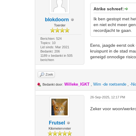
Atrike schreef:
Ik ben gestopt met he
blokdoorn
en niet echt meer geni
Toerder
recordjacht te gaan.
Berichten: 524
Topics: 10
Eens, jaagde eerst ook 
Lid sinds: Mar 2021
kruispunt in de stad maa
Bedankt: 206
1189 x bedankt in 505
geneigd onnodige risico
berichten
Zoek
Willeke_IGKT
,
Wim -de roetsende
,
-Ni
Bedankt door:
26-Sep-2025, 12:17 PM
Zeker voor woon/werkrou
Frutsel
Kilometervreter