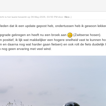
ericht is het laatst bewerkt op 06-May-2026, 03:50 PM door
-Nico-
.)
geleden dat ik een update gepost heb, ondertussen heb ik gewoon lekker
upgrade gekregen en heeft nu een broek aan
(Zwitserse hosen).
n positief, ik lijk wat makkelijker een hogere snelheid vast te kunnen 
 en daarna nog wat harder gaan fietsen) en ook rolt de fiets duidelijk 
b nog geen ervaring met veel wind.