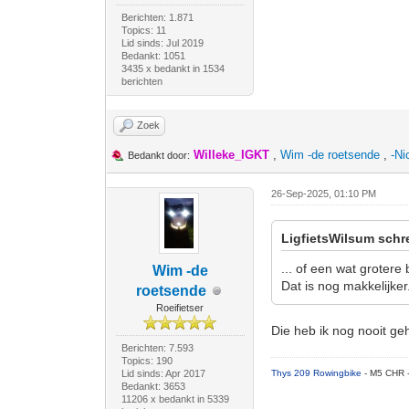
Berichten: 1.871
Topics: 11
Lid sinds: Jul 2019
Bedankt: 1051
3435 x bedankt in 1534
berichten
Zoek
Willeke_IGKT
,
Wim -de roetsende
,
-Ni
Bedankt door:
26-Sep-2025, 01:10 PM
LigfietsWilsum schr
... of een wat grotere
Wim -de
Dat is nog makkelijker
roetsende
Roeifietser
Die heb ik nog nooit geh
Berichten: 7.593
Topics: 190
Lid sinds: Apr 2017
Thys 209 Rowingbike
- M5 CHR 
Bedankt: 3653
11206 x bedankt in 5339