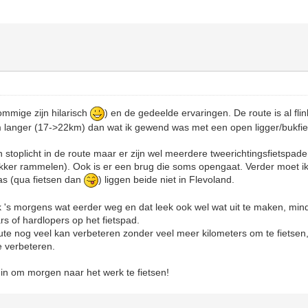
ommige zijn hilarisch
) en de gedeelde ervaringen. De route is al fli
langer (17->22km) dan wat ik gewend was met een open ligger/bukfiets
n stoplicht in de route maar er zijn wel meerdere tweerichtingsfietspad
ekker rammelen). Ook is er een brug die soms opengaat. Verder moet ik
as (qua fietsen dan
) liggen beide niet in Flevoland.
k 's morgens wat eerder weg en dat leek ook wel wat uit te maken, min
s of hardlopers op het fietspad.
oute nog veel kan verbeteren zonder veel meer kilometers om te fietsen, 
e verbeteren.
n in om morgen naar het werk te fietsen!