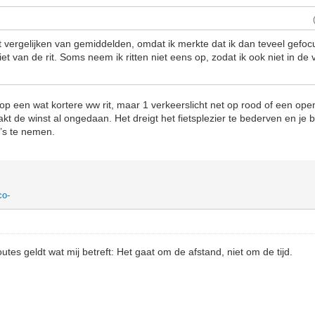
t vergelijken van gemiddelden, omdat ik merkte dat ik dan teveel gefo
et van de rit. Soms neem ik ritten niet eens op, zodat ik ook niet in de
op een wat kortere ww rit, maar 1 verkeerslicht net op rood of een ope
kt de winst al ongedaan. Het dreigt het fietsplezier te bederven en je 
’s te nemen.
co-
tes geldt wat mij betreft: Het gaat om de afstand, niet om de tijd.