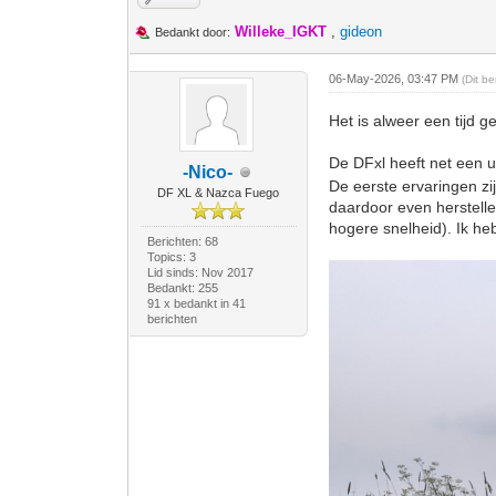
Willeke_IGKT
,
gideon
Bedankt door:
06-May-2026, 03:47 PM
(Dit b
Het is alweer een tijd 
De DFxl heeft net een 
-Nico-
De eerste ervaringen zij
DF XL & Nazca Fuego
daardoor even herstellen
hogere snelheid). Ik he
Berichten: 68
Topics: 3
Lid sinds: Nov 2017
Bedankt: 255
91 x bedankt in 41
berichten