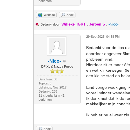
berichten
Website
Zoek
Willeke_IGKT
,
Jeroen S
,
-Nico-
Bedankt door:
29-Sep-2025, 04:38 PM
Bedankt voor de tips (s
daardoor ongeveer 5km 
probleem vind.
-Nico-
Hierdoor zit er maar éé
DF XL & Nazca Fuego
en wat klinkerwegen (l
een kleine stad en hela
Berichten: 68
Topics: 3
Eind vorige week ging i
Lid sinds: Nov 2017
Bedankt: 255
vooral minder wandelaar
91 x bedankt in 41
Ik denk niet dat ik de r
berichten
makkelijker mijn conditi
Ik heb er nu al weer zi
Zoek