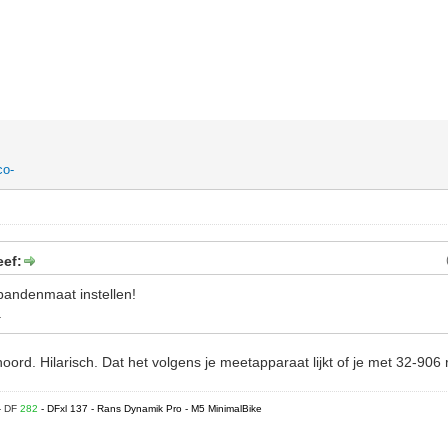
co-
eef:
 bandenmaat instellen!
.
oord. Hilarisch. Dat het volgens je meetapparaat lijkt of je met 32-906
- DF
282
- DFxl 137 - Rans Dynamik Pro - M5 MinimalBike