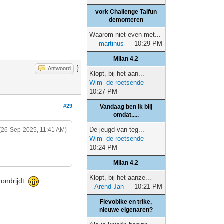
vork Challenge Taifun
demonteren
Waarom niet even met...
martinus
— 10:29 PM
Milan 4.2
}
Antwoord
Klopt, bij het aan...
Wim -de roetsende
—
10:27 PM
#29
Vandaag ben ik blij
omdat.....
De jeugd van teg...
(26-Sep-2025, 11:41 AM)
Wim -de roetsende
—
10:24 PM
Milan 4.2
Klopt, bij het aanze...
 rondrijdt
Arend-Jan
— 10:21 PM
Flevobike en trike,
nieuwe eigenaren?