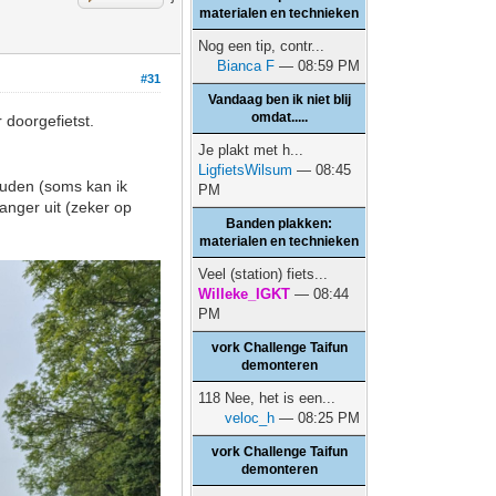
materialen en technieken
Nog een tip, contr...
Bianca F
— 08:59 PM
#31
Vandaag ben ik niet blij
omdat.....
 doorgefietst.
Je plakt met h...
LigfietsWilsum
— 08:45
houden (soms kan ik
PM
langer uit (zeker op
Banden plakken:
materialen en technieken
Veel (station) fiets...
Willeke_IGKT
— 08:44
PM
vork Challenge Taifun
demonteren
118 Nee, het is een...
veloc_h
— 08:25 PM
vork Challenge Taifun
demonteren