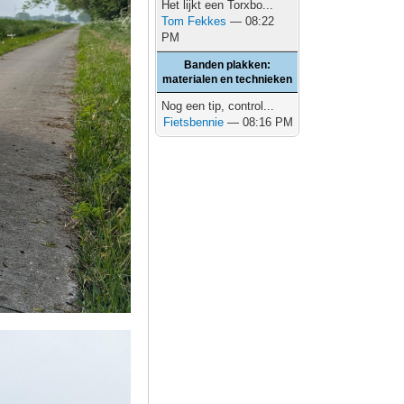
Het lijkt een Torxbo...
Tom Fekkes
— 08:22
PM
Banden plakken:
materialen en technieken
Nog een tip, control...
Fietsbennie
— 08:16 PM