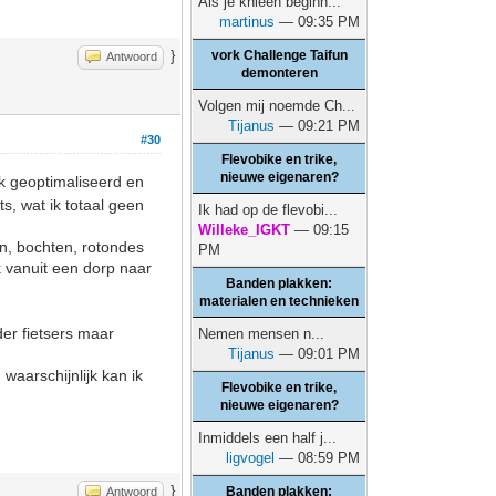
Als je knieën beginn...
martinus
— 09:35 PM
}
vork Challenge Taifun
Antwoord
demonteren
Volgen mij noemde Ch...
Tijanus
— 09:21 PM
#30
Flevobike en trike,
nieuwe eigenaren?
nk geoptimaliseerd en
, wat ik totaal geen
Ik had op de flevobi...
Willeke_IGKT
— 09:15
en, bochten, rotondes
PM
 vanuit een dorp naar
Banden plakken:
materialen en technieken
der fietsers maar
Nemen mensen n...
Tijanus
— 09:01 PM
waarschijnlijk kan ik
Flevobike en trike,
nieuwe eigenaren?
Inmiddels een half j...
ligvogel
— 08:59 PM
}
Banden plakken:
Antwoord