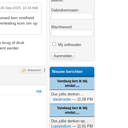
plaatsen.
(26-Sep-2025, 10:34 AM)
Gebruikersnaam:
cussed ben snelheid
 verleiding kom om op
Wachtwoord:
n brug of druk
Mij onthouden
bent eerder
}
Antwoord
Nieuwe berichten
Vandaag ben ik blij
omdat.....
#28
Dus jullie denken ...
datakneder
— 11:08 PM
Vandaag ben ik blij
omdat.....
Dus jullie denken op...
Lopopodium
— 11:01 PM