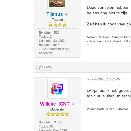
Deze ventielen hebben al
helaas nog niet te zijn.
Tijanus
Toerder
Zelf heb ik nooit veel 
Berichten: 556
Topics: 3
Airborne Valkyrie - Airborne Ca
Lid sinds: Jan 2024
- Hase Pino - HP Gekko 20 FX - 
Bedankt: 1645
1262 x bedankt in 549
berichten
Zoek
06-Feb-2025, 10:31 PM
@Tijanus, ik heb geprob
topic nu sluiten, missc
Willeke_IGKT
Voornaamste fietsen: B4M 041 - M
Moderator
Berichten: 3.091
Topics: 86
Lid sinds: Dec 2020