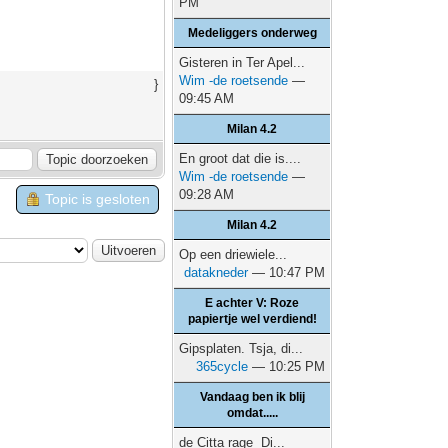
PM
Medeliggers onderweg
Gisteren in Ter Apel...
Wim -de roetsende
—
}
09:45 AM
Milan 4.2
En groot dat die is....
Wim -de roetsende
—
09:28 AM
Topic is gesloten
Milan 4.2
Op een driewiele...
datakneder
— 10:47 PM
E achter V: Roze
papiertje wel verdiend!
Gipsplaten. Tsja, di...
365cycle
— 10:25 PM
Vandaag ben ik blij
omdat.....
de Citta rage Di...