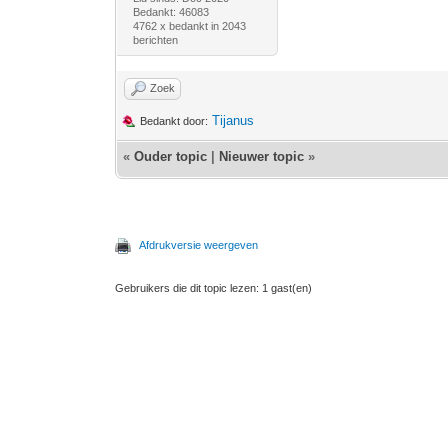
Bedankt: 46083
4762 x bedankt in 2043
berichten
Zoek
Tijanus
Bedankt door:
«
Ouder topic
|
Nieuwer topic
»
Afdrukversie weergeven
Gebruikers die dit topic lezen: 1 gast(en)