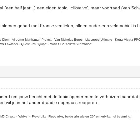
 (een half jaar...) een eigen topic, 'clikvalve', maar voorraad (van Schw
problemen gehad met Franse ventielen, alleen onder een velomobiel is h
rpe Diem - Airborne Manhattan Project - Van Nicholas Euros - Litespeed Ultimate - Koga Miyata FP
M5 Lowracer - Quest 259 'Quifje' - Milan SL2 'Yellow Submarine'
eerd om jouw bericht met de topic opener mee te verhuizen maar dat is 
hien wil je in het ander draadje nogmaals reageren.
5 Cmpct - Whike - Flevo bike, Flevo trike, beide alle wielen 20" en knik-kantel besturing,