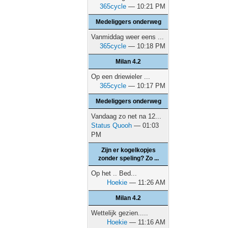
365cycle
— 10:21 PM
Medeliggers onderweg
Vanmiddag weer eens ...
365cycle
— 10:18 PM
Milan 4.2
Op een driewieler ...
365cycle
— 10:17 PM
Medeliggers onderweg
Vandaag zo net na 12...
Status Quooh
— 01:03
PM
Zijn er kogelkopjes
zonder speling? Zo ...
Op het .. Bed...
Hoekie
— 11:26 AM
Milan 4.2
Wettelijk gezien.....
Hoekie
— 11:16 AM