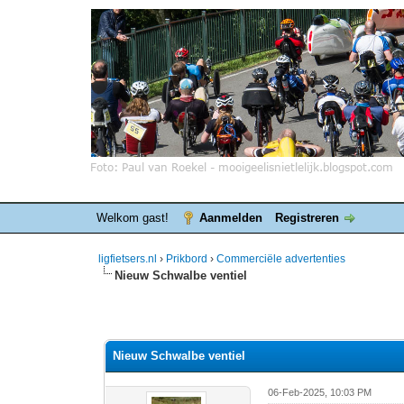
Welkom gast!
Aanmelden
Registreren
ligfietsers.nl
›
Prikbord
›
Commerciële advertenties
Nieuw Schwalbe ventiel
 stemmen - gemiddelde waardering is 0
Nieuw Schwalbe ventiel
06-Feb-2025, 10:03 PM