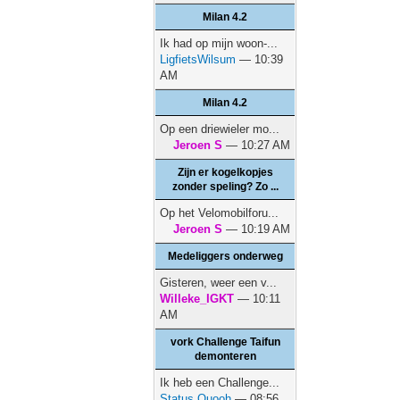
Milan 4.2
Ik had op mijn woon-...
LigfietsWilsum
— 10:39
AM
Milan 4.2
Op een driewieler mo...
Jeroen S
— 10:27 AM
Zijn er kogelkopjes
zonder speling? Zo ...
Op het Velomobilforu...
Jeroen S
— 10:19 AM
Medeliggers onderweg
Gisteren, weer een v...
Willeke_IGKT
— 10:11
AM
vork Challenge Taifun
demonteren
Ik heb een Challenge...
Status Quooh
— 08:56