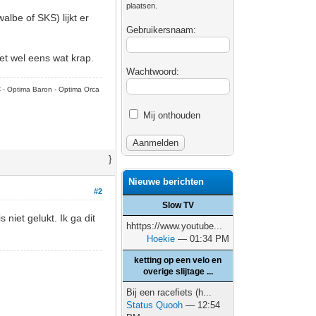
plaatsen.
albe of SKS) lijkt er
Gebruikersnaam:
et wel eens wat krap.
Wachtwoord:
C - Optima Baron - Optima Orca
Mij onthouden
}
Nieuwe berichten
#2
Slow TV
niet gelukt. Ik ga dit
hhttps://www.youtube...
Hoekie
— 01:34 PM
ketting op een velo en
overige slijtage ...
Bij een racefiets (h...
Status Quooh
— 12:54