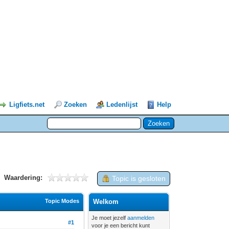
Ligfiets.net
Zoeken
Ledenlijst
Help
Waardering:
Topic is gesloten
Topic Modes
Welkom
Je moet jezelf
aanmelden
#1
voor je een bericht kunt