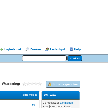
Ligfiets.net
Zoeken
Ledenlijst
Help
Waardering:
Topic is gesloten
Topic Modes
Welkom
Je moet jezelf
aanmelden
#1
voor je een bericht kunt