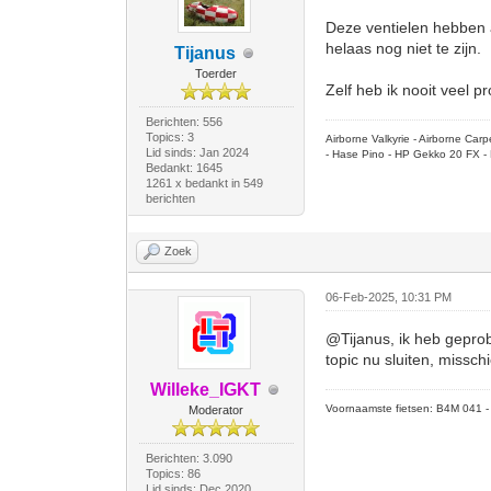
Deze ventielen hebben al
helaas nog niet te zijn.
Tijanus
Toerder
Zelf heb ik nooit veel 
Berichten: 556
Topics: 3
Airborne Valkyrie - Airborne Ca
Lid sinds: Jan 2024
- Hase Pino - HP Gekko 20 FX - 
Bedankt: 1645
1261 x bedankt in 549
berichten
Zoek
06-Feb-2025, 10:31 PM
@Tijanus, ik heb geprob
topic nu sluiten, missc
Willeke_IGKT
Voornaamste fietsen: B4M 041 - M
Moderator
Berichten: 3.090
Topics: 86
Lid sinds: Dec 2020