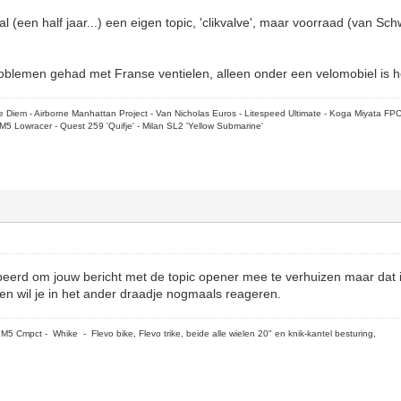
 (een half jaar...) een eigen topic, 'clikvalve', maar voorraad (van Schw
problemen gehad met Franse ventielen, alleen onder een velomobiel is h
rpe Diem - Airborne Manhattan Project - Van Nicholas Euros - Litespeed Ultimate - Koga Miyata FP
M5 Lowracer - Quest 259 'Quifje' - Milan SL2 'Yellow Submarine'
eerd om jouw bericht met de topic opener mee te verhuizen maar dat is 
hien wil je in het ander draadje nogmaals reageren.
5 Cmpct - Whike - Flevo bike, Flevo trike, beide alle wielen 20" en knik-kantel besturing,