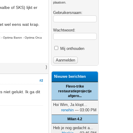
plaatsen.
albe of SKS) lijkt er
Gebruikersnaam:
et wel eens wat krap.
Wachtwoord:
C - Optima Baron - Optima Orca
Mij onthouden
}
Nieuwe berichten
#2
Flevo-trike
restauratieprojectje
niet gelukt. Ik ga dit
afgero...
Hoi Wim, Ja klopt...
renehin
— 03:00 PM
Milan 4.2
Heb je nog gedacht a...