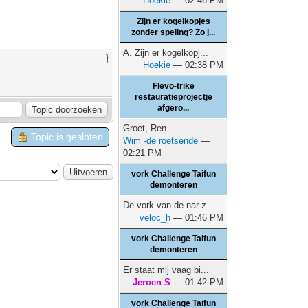
Hoekie
— 02:46 PM
Zijn er kogelkopjes
zonder speling? Zo j...
A. Zijn er kogelkopj...
}
Hoekie
— 02:38 PM
Flevo-trike
restauratieprojectje
afgero...
Groet, Ren...
Topic is gesloten
Wim -de roetsende
—
02:21 PM
vork Challenge Taifun
demonteren
De vork van de nar z...
veloc_h
— 01:46 PM
vork Challenge Taifun
demonteren
Er staat mij vaag bi...
Jeroen S
— 01:42 PM
vork Challenge Taifun