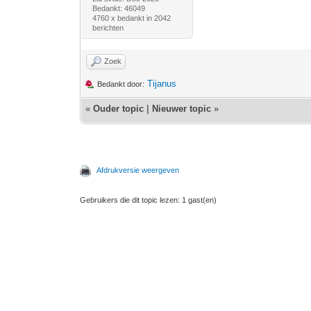
Bedankt: 46049
4760 x bedankt in 2042
berichten
Zoek
Tijanus
Bedankt door:
«
Ouder topic
|
Nieuwer topic
»
Afdrukversie weergeven
Gebruikers die dit topic lezen: 1 gast(en)