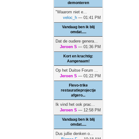
demonteren
"Waarom niet e...
veloc_h
— 01:41 PM
Vandaag ben ik blij
omdat.....
Dat de oudere genera...
Jeroen S
— 01:36 PM
Kort en krachtig:
Aangenaam!
Op het Duitse Forum ...
Jeroen S
— 01:22 PM
Flevo-trike
restauratieprojectje
afgero...
Ik vind het ook prac...
Jeroen S
— 12:58 PM
Vandaag ben ik blij
omdat.....
Dus jullie denken o...