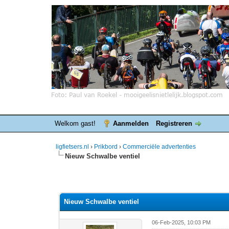
Welkom gast!
Aanmelden
Registreren
ligfietsers.nl
›
Prikbord
›
Commerciële advertenties
Nieuw Schwalbe ventiel
 stemmen - gemiddelde waardering is 0
Nieuw Schwalbe ventiel
06-Feb-2025, 10:03 PM