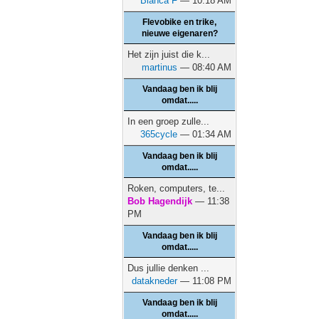
Bianca F
— 10:18 AM
Flevobike en trike,
nieuwe eigenaren?
Het zijn juist die k...
martinus
— 08:40 AM
Vandaag ben ik blij
omdat.....
In een groep zulle...
365cycle
— 01:34 AM
Vandaag ben ik blij
omdat.....
Roken, computers, te...
Bob Hagendijk
— 11:38
PM
Vandaag ben ik blij
omdat.....
Dus jullie denken ...
datakneder
— 11:08 PM
Vandaag ben ik blij
omdat.....