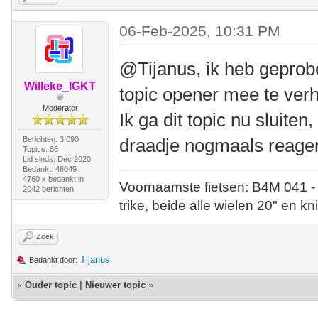
06-Feb-2025, 10:31 PM
@Tijanus, ik heb geprob
Willeke_IGKT
topic opener mee te verh
Moderator
Ik ga dit topic nu sluiten
Berichten: 3.090
draadje nogmaals reage
Topics: 86
Lid sinds: Dec 2020
Bedankt: 46049
4760 x bedankt in
Voornaamste fietsen: B4M 041 -
2042 berichten
trike, beide alle wielen 20" en kn
Zoek
Tijanus
Bedankt door:
«
Ouder topic
|
Nieuwer topic
»