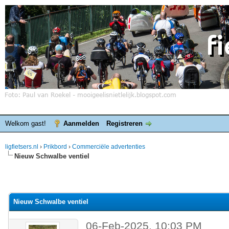
Welkom gast!
Aanmelden
Registreren
ligfietsers.nl
›
Prikbord
›
Commerciële advertenties
Nieuw Schwalbe ventiel
Nieuw Schwalbe ventiel
06-Feb-2025, 10:03 PM