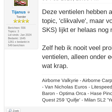
Deze ventielen hebben al 
Tijanus
Toerder
topic, 'clikvalve', maar
SKS) lijkt er helaas nog n
Berichten: 556
Topics: 3
Lid sinds: Jan 2024
Bedankt: 1645
1261 x bedankt in
549 berichten
Zelf heb ik nooit veel 
ventielen, alleen onder 
wat krap.
Airborne Valkyrie - Airborne Car
- Van Nicholas Euros - Litespee
Baron - Optima Orca - Hase Pin
Quest 259 'Quifje' - Milan SL2 '
Zoek