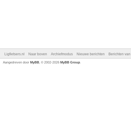
Ligfietsers.nl
Naar boven
Archiefmodus
Nieuwe berichten
Berichten va
Aangedreven door
MyBB
, © 2002-2026
MyBB Group
.