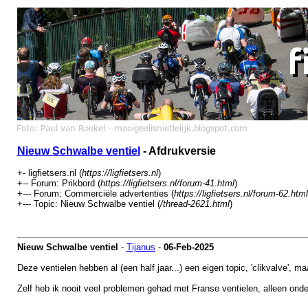
Nieuw Schwalbe ventiel
- Afdrukversie
+- ligfietsers.nl (
https://ligfietsers.nl
)
+-- Forum: Prikbord (
https://ligfietsers.nl/forum-41.html
)
+--- Forum: Commerciële advertenties (
https://ligfietsers.nl/forum-62.html
+--- Topic: Nieuw Schwalbe ventiel (
/thread-2621.html
)
Nieuw Schwalbe ventiel
-
Tijanus
-
06-Feb-2025
Deze ventielen hebben al (een half jaar...) een eigen topic, 'clikvalve', m
Zelf heb ik nooit veel problemen gehad met Franse ventielen, alleen onde