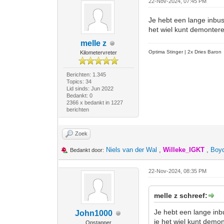
22-Nov-2024, 07:45 PM
Je hebt een lange inbus
het wiel kunt demonteren
melle z
Optima Stinger |
2x Dries Baron
Kilometervreter
Berichten: 1.345
Topics: 34
Lid sinds: Jun 2022
Bedankt: 0
2366 x bedankt in 1227
berichten
Zoek
Niels van der Wal
,
Willeke_IGKT
,
Boy
Bedankt door:
22-Nov-2024, 08:35 PM
melle z schreef:
Je hebt een lange inb
John1000
je het wiel kunt demont
Opstapper