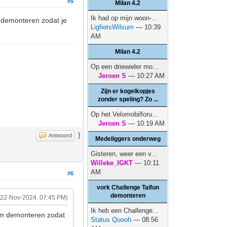
#5
Milan 4.2
Ik had op mijn woon-...
m demonteren zodat je
LigfietsWilsum
— 10:39
AM
Milan 4.2
Op een driewieler mo...
Jeroen S
— 10:27 AM
Zijn er kogelkopjes
zonder speling? Zo ...
Op het Velomobilforu...
Jeroen S
— 10:19 AM
}
Antwoord
Medeliggers onderweg
Gisteren, weer een v...
Willeke_IGKT
— 10:11
AM
#6
vork Challenge Taifun
demonteren
(22-Nov-2024, 07:45 PM)
Ik heb een Challenge...
rem demonteren zodat
Status Quooh
— 08:56