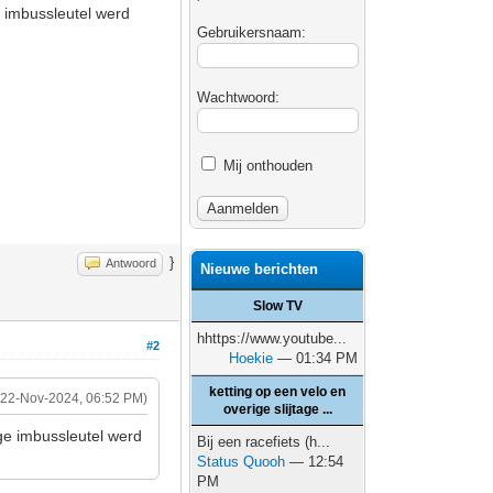
 imbussleutel werd
Gebruikersnaam:
Wachtwoord:
Mij onthouden
}
Antwoord
Nieuwe berichten
Slow TV
hhttps://www.youtube...
#2
Hoekie
— 01:34 PM
ketting op een velo en
(22-Nov-2024, 06:52 PM)
overige slijtage ...
ge imbussleutel werd
Bij een racefiets (h...
Status Quooh
— 12:54
PM