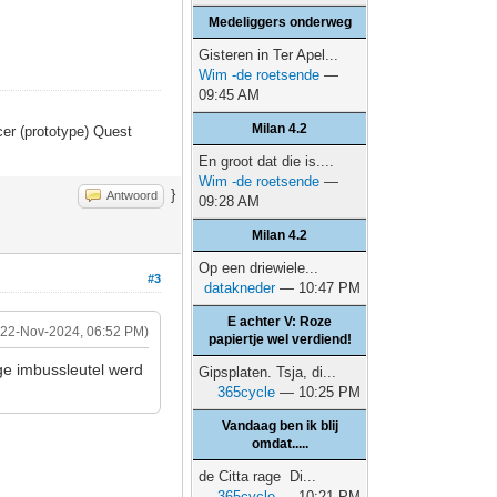
Medeliggers onderweg
Gisteren in Ter Apel...
Wim -de roetsende
—
09:45 AM
Milan 4.2
er (prototype) Quest
En groot dat die is....
Wim -de roetsende
—
}
Antwoord
09:28 AM
Milan 4.2
Op een driewiele...
#3
datakneder
— 10:47 PM
E achter V: Roze
(22-Nov-2024, 06:52 PM)
papiertje wel verdiend!
ge imbussleutel werd
Gipsplaten. Tsja, di...
365cycle
— 10:25 PM
Vandaag ben ik blij
omdat.....
de Citta rage Di...
365cycle
— 10:21 PM