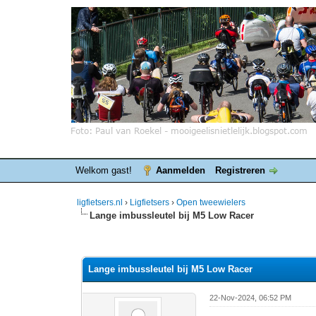
Welkom gast!
Aanmelden
Registreren
ligfietsers.nl
›
Ligfietsers
›
Open tweewielers
Lange imbussleutel bij M5 Low Racer
0 stemmen - gemiddelde waardering is 0
1
2
3
4
5
Lange imbussleutel bij M5 Low Racer
22-Nov-2024, 06:52 PM