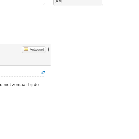
AM
}
Antwoord
#7
je niet zomaar bij de