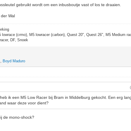
ssleutel gebruikt wordt om een inbusboutje vast of los te draaien.
n der Wal
erking
5 lowrace (crmo), M5 lowracer (carbon), Quest 20", Quest 26", M5 Medium rac
racer, DF, Snoek
,
Boyd Maduro
heb ik een M5 Low Racer bij Bram in Middelburg gekocht. Een erg lan
and waar deze voor dient?
bij de mono-shock?