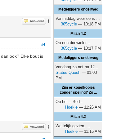
Medeliggers onderweg
Vanmiddag weer eens ...
}
Antwoord
365cycle
— 10:18 PM
Milan 4.2
Op een driewieler ...
#4
365cycle
— 10:17 PM
 dan ook? Elke bout is
Medeliggers onderweg
Vandaag zo net na 12...
Status Quooh
— 01:03
PM
Zijn er kogelkopjes
zonder speling? Zo ...
Op het .. Bed...
Hoekie
— 11:26 AM
Milan 4.2
Wettelijk gezien.....
}
Antwoord
Hoekie
— 11:16 AM