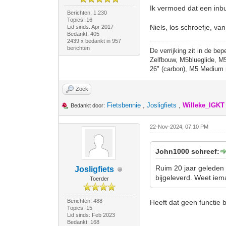
Ik vermoed dat een inbu
Berichten: 1.230
Topics: 16
Niels, los schroefje, va
Lid sinds: Apr 2017
Bedankt: 405
2439 x bedankt in 957
berichten
De verrijking zit in de bep
Zelfbouw, M5blueglide, M
26" (carbon), M5 Medium 
Zoek
Fietsbennie
,
Josligfiets
,
Willeke_IGKT
Bedankt door:
22-Nov-2024, 07:10 PM
John1000 schreef:
Ruim 20 jaar geleden 
Josligfiets
bijgeleverd. Weet iem
Toerder
Berichten: 488
Heeft dat geen functie 
Topics: 15
Lid sinds: Feb 2023
Bedankt: 168