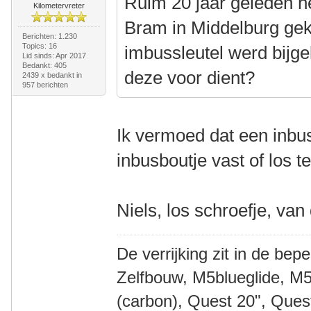
Ruim 20 jaar geleden h
Kilometervreter
Bram in Middelburg gek
Berichten: 1.230
Topics: 16
imbussleutel werd bijg
Lid sinds: Apr 2017
Bedankt: 405
deze voor dient?
2439 x bedankt in
957 berichten
Ik vermoed dat een inbu
inbusboutje vast of los t
Niels, los schroefje, van
De verrijking zit in de bep
Zelfbouw, M5blueglide, M5
(carbon), Quest 20", Que