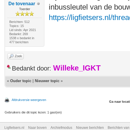
De tovenaar
inbussleutel van de bouwm
Toerder
https://ligfietsers.nl/thr
Berichten: 512
Topics: 15
Lid sinds: Apr 2021
Bedankt: 269
1538 x bedankt in
477 berichten
Zoek
Willeke_IGKT
Bedankt door:
«
Ouder topic
|
Nieuwer topic
»
Afdrukversie weergeven
Ga naar locat
Gebruikers die dit topic lezen: 1 gast(en)
Ligfietsers.nl
Naar boven
Archiefmodus
Nieuwe berichten
Berichten va