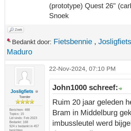
(prototype) Quest 26" (ca
Snoek
Zoek
Fietsbennie
,
Josligfiet
Bedankt door:
Maduro
22-Nov-2024, 07:10 PM
John1000 schreef:
Josligfiets
Toerder
Ruim 20 jaar geleden h
Berichten: 488
Bram in Middelburg gek
Topics: 15
Lid sinds: Feb 2023
imbussleutel werd bijg
Bedankt: 168
924 x bedankt in 457
berichten