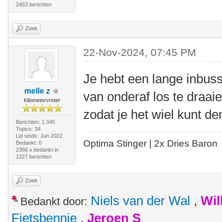
2453 berichten
Zoek
22-Nov-2024, 07:45 PM
Je hebt een lange inbus
melle z
van onderaf los te draa
Kilometervreter
zodat je het wiel kunt de
Berichten: 1.345
Topics: 34
Lid sinds: Jun 2022
Optima Stinger |
2x Dries Baron
Bedankt: 0
2366 x bedankt in
1227 berichten
Zoek
Niels van der Wal
,
Wil
Bedankt door:
Fietsbennie
,
Jeroen S