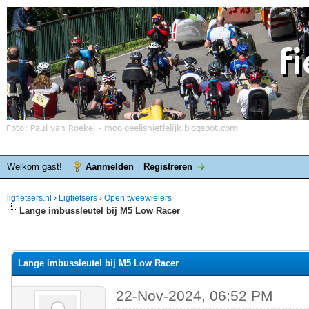
Welkom gast!
Aanmelden
Registreren
ligfietsers.nl
›
Ligfietsers
›
Open tweewielers
Lange imbussleutel bij M5 Low Racer
elde waardering is 0
Lange imbussleutel bij M5 Low Racer
22-Nov-2024, 06:52 PM