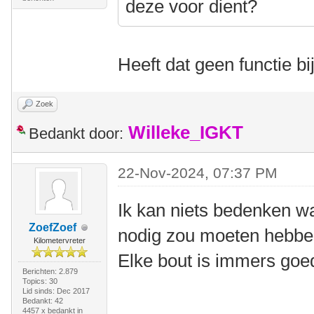
deze voor dient?
Heeft dat geen functie b
Zoek
Willeke_IGKT
Bedankt door:
22-Nov-2024, 07:37 PM
Ik kan niets bedenken w
ZoefZoef
nodig zou moeten hebben 
Kilometervreter
Elke bout is immers goe
Berichten: 2.879
Topics: 30
Lid sinds: Dec 2017
Bedankt: 42
4457 x bedankt in