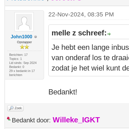
22-Nov-2024, 08:35 PM
melle z schreef:
John1000
Opstapper
Je hebt een lange inbu
Berichten: 17
van onderaf los te dra
Topics: 1
Lid sinds: Sep 2024
zodat je het wiel kunt d
Bedankt: 0
29 x bedankt in 17
berichten
Bedankt!
Zoek
Willeke_IGKT
Bedankt door: