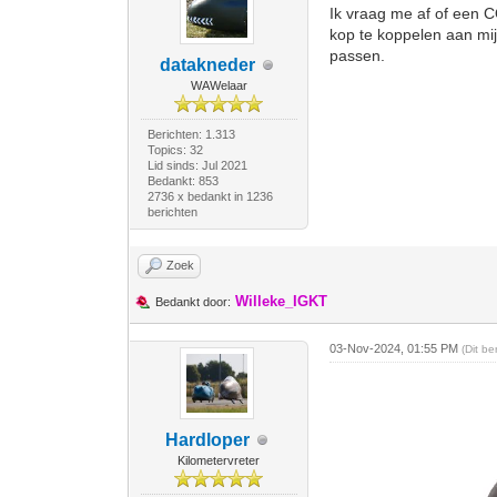
Ik vraag me af of een 
kop te koppelen aan mij
passen.
datakneder
WAWelaar
Berichten: 1.313
Topics: 32
Lid sinds: Jul 2021
Bedankt: 853
2736 x bedankt in 1236
berichten
Zoek
Willeke_IGKT
Bedankt door:
03-Nov-2024, 01:55 PM
(Dit b
Hardloper
Kilometervreter