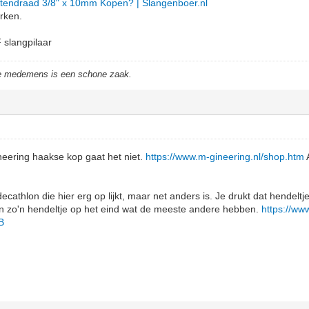
itendraad 3/8" x 10mm Kopen? | Slangenboer.nl
erken.
slangpilaar
de medemens is een schone zaak.
ineering haakse kop gaat het niet.
https://www.m-gineering.nl/shop.htm
A
decathlon die hier erg op lijkt, maar net anders is. Je drukt dat hendelt
an zo'n hendeltje op het eind wat de meeste andere hebben.
https://ww
B