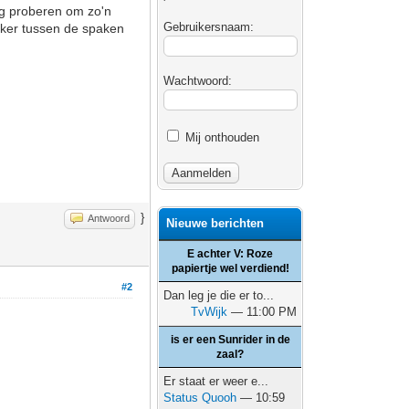
ag proberen om zo'n
Gebruikersnaam:
ekker tussen de spaken
Wachtwoord:
Mij onthouden
}
Antwoord
Nieuwe berichten
E achter V: Roze
papiertje wel verdiend!
#2
Dan leg je die er to...
TvWijk
— 11:00 PM
is er een Sunrider in de
zaal?
Er staat er weer e...
Status Quooh
— 10:59