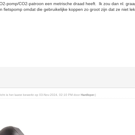
CO2-pomp/CO2-patroon een metrische draad heeft. Ik zou dan nl. gra
n fietspomp omdat die gebruikelijke koppen zo groot zijn dat ze niet l
ericht is het laatst bewerkt op 03-Nov-2024, 02:10 PM door
Hardloper
.)