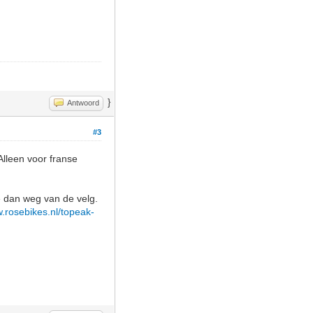
}
Antwoord
#3
lleen voor franse
je dan weg van de velg.
w.rosebikes.nl/topeak-