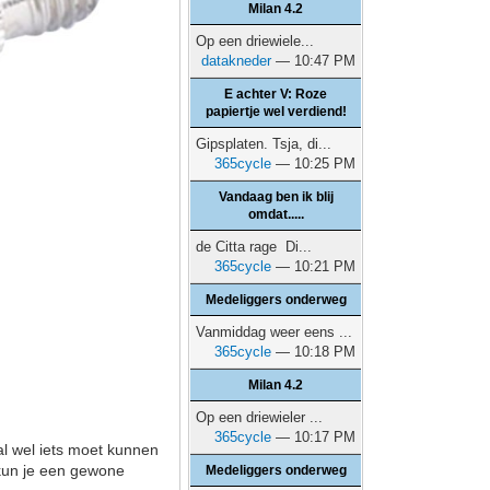
Milan 4.2
Op een driewiele...
datakneder
— 10:47 PM
E achter V: Roze
papiertje wel verdiend!
Gipsplaten. Tsja, di...
365cycle
— 10:25 PM
Vandaag ben ik blij
omdat.....
de Citta rage Di...
365cycle
— 10:21 PM
Medeliggers onderweg
Vanmiddag weer eens ...
365cycle
— 10:18 PM
Milan 4.2
Op een driewieler ...
365cycle
— 10:17 PM
al wel iets moet kunnen
 kun je een gewone
Medeliggers onderweg