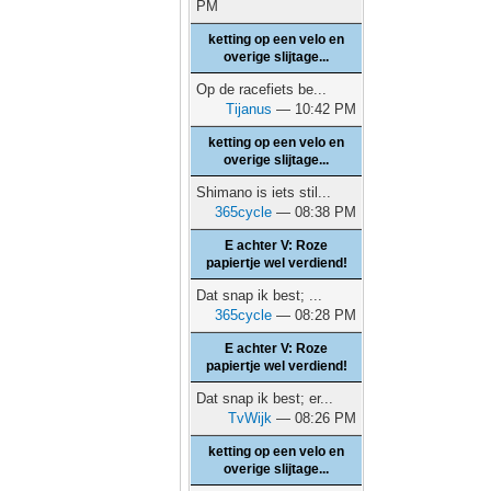
PM
ketting op een velo en
overige slijtage...
Op de racefiets be...
Tijanus
— 10:42 PM
ketting op een velo en
overige slijtage...
Shimano is iets stil...
365cycle
— 08:38 PM
E achter V: Roze
papiertje wel verdiend!
Dat snap ik best; ...
365cycle
— 08:28 PM
E achter V: Roze
papiertje wel verdiend!
Dat snap ik best; er...
TvWijk
— 08:26 PM
ketting op een velo en
overige slijtage...