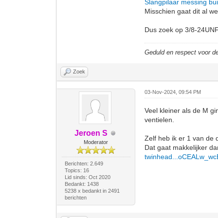
Slangpilaar messing bu
Misschien gaat dit al w
Dus zoek op 3/8-24UNF 
Geduld en respect voor 
Zoek
03-Nov-2024, 09:54 PM
Veel kleiner als de M g
ventielen.
Jeroen S
Zelf heb ik er 1 van de 
Moderator
Dat gaat makkelijker d
twinhead...oCEALw_wc
Berichten: 2.649
Topics: 16
Lid sinds: Oct 2020
Bedankt: 1438
5238 x bedankt in 2491
berichten