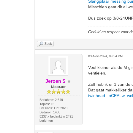
Slangpilaar messing bu
Misschien gaat dit al w
Dus zoek op 3/8-24UNF 
Geduld en respect voor 
Zoek
03-Nov-2024, 09:54 PM
Veel kleiner als de M g
ventielen.
Jeroen S
Zelf heb ik er 1 van de 
Moderator
Dat gaat makkelijker d
twinhead...oCEALw_wc
Berichten: 2.649
Topics: 16
Lid sinds: Oct 2020
Bedankt: 1438
5237 x bedankt in 2491
berichten