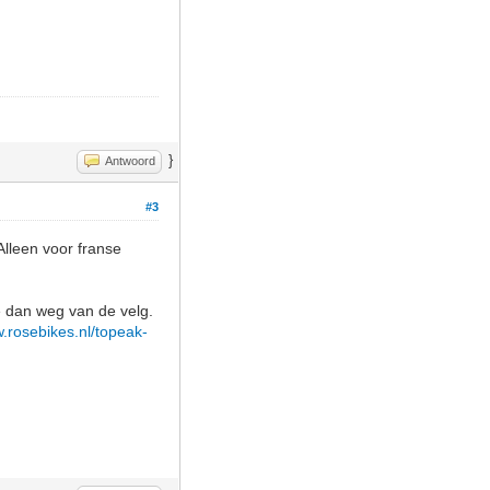
}
Antwoord
#3
lleen voor franse
je dan weg van de velg.
w.rosebikes.nl/topeak-