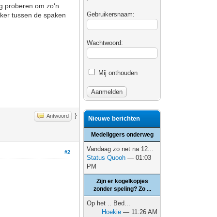
ag proberen om zo'n
Gebruikersnaam:
ekker tussen de spaken
Wachtwoord:
Mij onthouden
}
Antwoord
Nieuwe berichten
Medeliggers onderweg
Vandaag zo net na 12...
#2
Status Quooh
— 01:03
PM
Zijn er kogelkopjes
zonder speling? Zo ...
Op het .. Bed...
Hoekie
— 11:26 AM