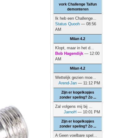
vork Challenge Taifun
demonteren
Ik heb een Challenge...
Status Quooh
— 08:56
AM
Milan 4.2
Klopt, maar in het d...
Bob Hagendijk
— 12:00
AM
Milan 4.2
Wettelijk gezien moe...
Arend-Jan
— 11:12 PM
Zijn er kogelkopjes
zonder speling? Zo ...
Zal volgens mij bij ...
JarnoH
— 10:01 PM
Zijn er kogelkopjes
zonder speling? Zo ...
A Geen voelbare spel...