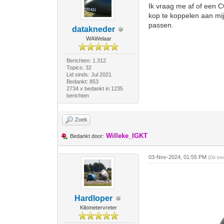
Ik vraag me af of een 
kop te koppelen aan mij
passen.
datakneder
WAWelaar
Berichten: 1.312
Topics: 32
Lid sinds: Jul 2021
Bedankt: 853
2734 x bedankt in 1235
berichten
Zoek
Willeke_IGKT
Bedankt door:
03-Nov-2024, 01:55 PM
(Dit b
Hardloper
Kilometervreter