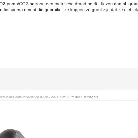
CO2-pomp/CO2-patroon een metrische draad heeft. Ik zou dan nl. gra
n fietspomp omdat die gebruikelijke koppen zo groot zijn dat ze niet l
ericht is het laatst bewerkt op 03-Nov-2024, 02:10 PM door
Hardloper
.)