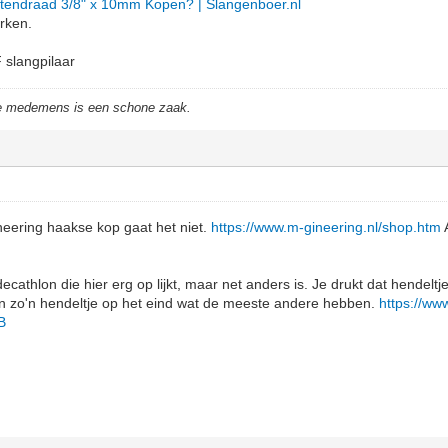
itendraad 3/8" x 10mm Kopen? | Slangenboer.nl
erken.
slangpilaar
de medemens is een schone zaak.
ineering haakse kop gaat het niet.
https://www.m-gineering.nl/shop.htm
A
decathlon die hier erg op lijkt, maar net anders is. Je drukt dat hendelt
an zo'n hendeltje op het eind wat de meeste andere hebben.
https://ww
B