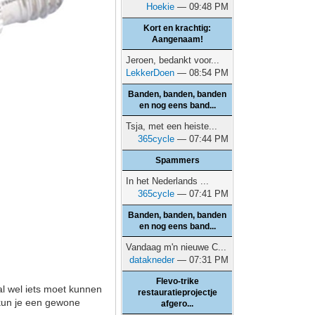
Hoekie
— 09:48 PM
Kort en krachtig:
Aangenaam!
Jeroen, bedankt voor...
LekkerDoen
— 08:54 PM
Banden, banden, banden
en nog eens band...
Tsja, met een heiste...
365cycle
— 07:44 PM
Spammers
In het Nederlands ...
365cycle
— 07:41 PM
Banden, banden, banden
en nog eens band...
Vandaag m'n nieuwe C...
datakneder
— 07:31 PM
Flevo-trike
al wel iets moet kunnen
restauratieprojectje
 kun je een gewone
afgero...