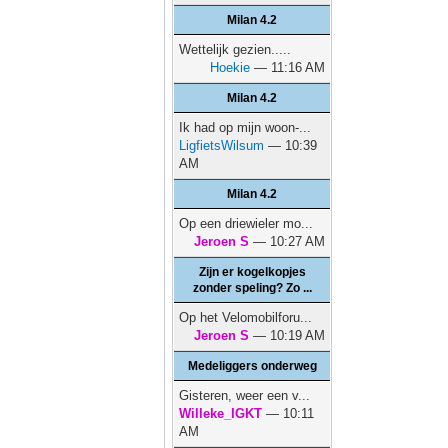
Milan 4.2
Wettelijk gezien.....
Hoekie
— 11:16 AM
Milan 4.2
Ik had op mijn woon-...
LigfietsWilsum
— 10:39
AM
Milan 4.2
Op een driewieler mo...
Jeroen S
— 10:27 AM
Zijn er kogelkopjes
zonder speling? Zo ...
Op het Velomobilforu...
Jeroen S
— 10:19 AM
Medeliggers onderweg
Gisteren, weer een v...
Willeke_IGKT
— 10:11
AM