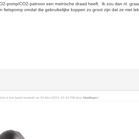
CO2-pomp/CO2-patroon een metrische draad heeft. Ik zou dan nl. gra
n fietspomp omdat die gebruikelijke koppen zo groot zijn dat ze niet l
ericht is het laatst bewerkt op 03-Nov-2024, 02:10 PM door
Hardloper
.)