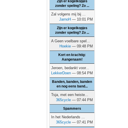
Zijn er kogelkopjes
zonder speling? Zo ...
Zal volgens mij bij ...
JarnoH
— 10:01 PM
Zijn er kogelkopjes
zonder speling? Zo ...
A Geen voelbare spel...
Hoekie
— 09:48 PM
Kort en krachtig:
Aangenaam!
Jeroen, bedankt voor...
LekkerDoen
— 08:54 PM
Banden, banden, banden
en nog eens band...
Tsja, met een heiste...
365cycle
— 07:44 PM
Spammers
In het Nederlands ...
365cycle
— 07:41 PM