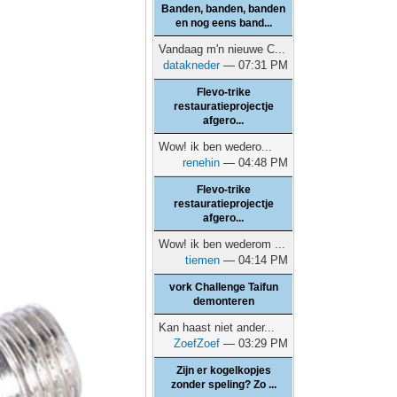
Banden, banden, banden
en nog eens band...
Vandaag m'n nieuwe C...
datakneder
— 07:31 PM
Flevo-trike
restauratieprojectje
afgero...
Wow! ik ben wedero...
renehin
— 04:48 PM
Flevo-trike
restauratieprojectje
afgero...
Wow! ik ben wederom ...
tiemen
— 04:14 PM
vork Challenge Taifun
demonteren
Kan haast niet ander...
ZoefZoef
— 03:29 PM
Zijn er kogelkopjes
zonder speling? Zo ...