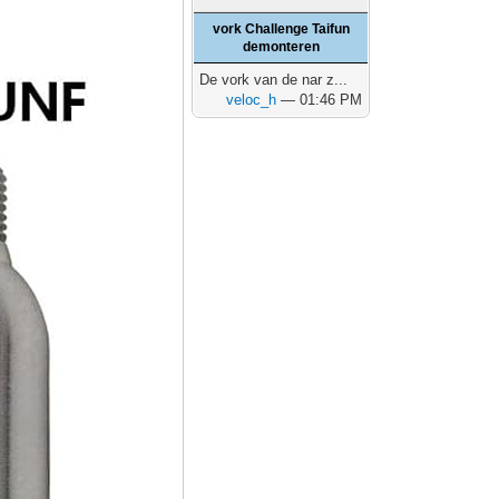
vork Challenge Taifun
demonteren
De vork van de nar z...
veloc_h
— 01:46 PM