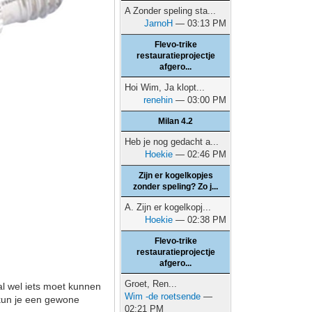
A Zonder speling sta...
JarnoH
— 03:13 PM
Flevo-trike
restauratieprojectje
afgero...
Hoi Wim, Ja klopt...
renehin
— 03:00 PM
Milan 4.2
Heb je nog gedacht a...
Hoekie
— 02:46 PM
Zijn er kogelkopjes
zonder speling? Zo j...
A. Zijn er kogelkopj...
Hoekie
— 02:38 PM
Flevo-trike
restauratieprojectje
afgero...
Groet, Ren...
al wel iets moet kunnen
Wim -de roetsende
—
 kun je een gewone
02:21 PM