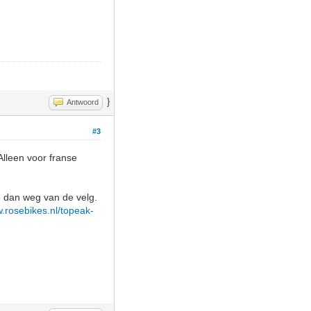
}
Antwoord
#3
lleen voor franse
je dan weg van de velg.
w.rosebikes.nl/topeak-