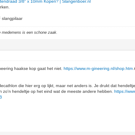
itendraad 3/8" x 10mm Kopen? | Slangenboer.nl
erken.
slangpilaar
de medemens is een schone zaak.
ineering haakse kop gaat het niet.
https://www.m-gineering.nl/shop.htm
A
decathlon die hier erg op lijkt, maar net anders is. Je drukt dat hendelt
an zo'n hendeltje op het eind wat de meeste andere hebben.
https://ww
B