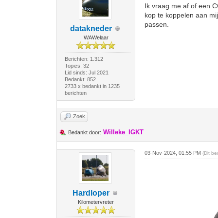
Ik vraag me af of een 
kop te koppelen aan mij
passen.
datakneder
WAWelaar
Berichten: 1.312
Topics: 32
Lid sinds: Jul 2021
Bedankt: 852
2733 x bedankt in 1235
berichten
Zoek
Willeke_IGKT
Bedankt door:
03-Nov-2024, 01:55 PM
(Dit b
Hardloper
Kilometervreter