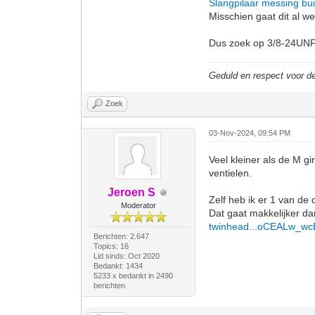
Slangpilaar messing bu
Misschien gaat dit al w
Dus zoek op 3/8-24UNF 
Geduld en respect voor 
Zoek
03-Nov-2024, 09:54 PM
Veel kleiner als de M g
ventielen.
Jeroen S
Zelf heb ik er 1 van de 
Moderator
Dat gaat makkelijker d
twinhead...oCEALw_wc
Berichten: 2.647
Topics: 16
Lid sinds: Oct 2020
Bedankt: 1434
5233 x bedankt in 2490
berichten