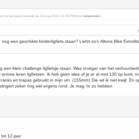
ericht is het laatst bewerkt op 19-Aug-2024, 01:29 PM door
datakneder
.)
nog een geschikte kinderligfiets staan? Liefst zo'n Altena Bike Estrellita
g een klein challenge ligfietsje staan. Was vroeger van het verhuurbedri
t ermee leren ligfietsen. Ik heb geen idee of je er al met 130 op kunt, m
ranks en trapas gebruikt in mijn vm. (155mm) Die wil ik niet kwijt. En o
 slingert zeker nog wel ergens rond. Je mag 'm zo hebben.
 tot 12 jaar