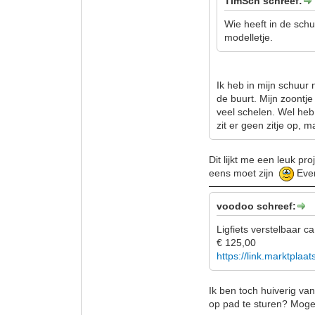
TimSch schreef:
Wie heeft in de schuu
modelletje.
Ik heb in mijn schuur 
de buurt. Mijn zoontje
veel schelen. Wel heb 
zit er geen zitje op, 
Dit lijkt me een leuk pro
eens moet zijn
Even
voodoo schreef:
Ligfiets verstelbaar ca
€ 125,00
https://link.marktplaa
Ik ben toch huiverig va
op pad te sturen? Mogel