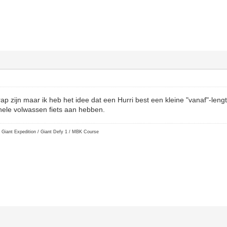
p zijn maar ik heb het idee dat een Hurri best een kleine "vanaf"-lengt
hele volwassen fiets aan hebben.
 Giant Expedition / Giant Defy 1 / MBK Course