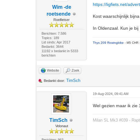
https://ligfiets.net/adv
Wim -de
roetsende
Kost waarschijnlijk bijna
Roeifietser
In Oldenzaal. Kun je bi
Berichten: 7.586
Topics: 189
Lid sinds: Apr 2017
Thys 209 Rowingbike
- M5 CHR 
Bedankt: 3644
11192 x bedankt in 5333
berichten
Website
Zoek
TimSch
Bedankt door:
19-Aug-2024, 09:41 AM
Wel gezien maar ik zie 
TimSch
Milan SL Mk3 #039 - Rapt
Velonaut
Berichten: 963