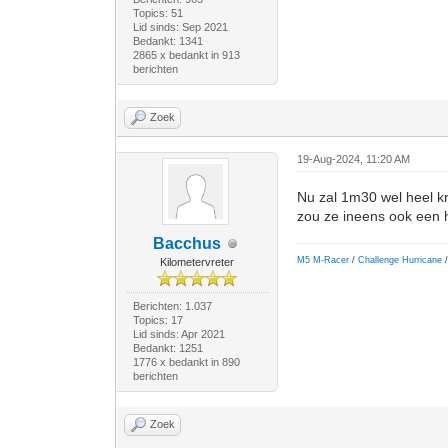
Topics: 51
Lid sinds: Sep 2021
Bedankt: 1341
2865 x bedankt in 913
berichten
Zoek
19-Aug-2024, 11:20 AM
Nu zal 1m30 wel heel kra
zou ze ineens ook een 
Bacchus
M5 M-Racer
/
Challenge Hurricane
/
Kilometervreter
Berichten: 1.037
Topics: 17
Lid sinds: Apr 2021
Bedankt: 1251
1776 x bedankt in 890
berichten
Zoek