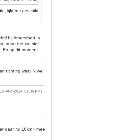
9-Aug-2024, 08:39 AM)
ta, lijkt me geschikt
ijf bij Amersfoort in
nt, maar het zal niet
jt. En op dit moment
een richting waar ik wel
(19-Aug-2024, 01:36 PM)
 haar daar nu 10km+ mee