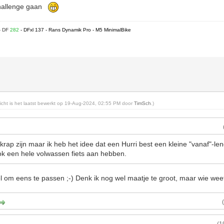
 Challenge gaan
- DF
282
- DFxl 137 - Rans Dynamik Pro - M5 MinimalBike
ericht is het laatst bewerkt op 19-Aug-2024, 02:55 PM door
TimSch
.)
rap zijn maar ik heb het idee dat een Hurri best een kleine "vanaf"-leng
ok een hele volwassen fiets aan hebben.
el om eens te passen ;-) Denk ik nog wel maatje te groot, maar wie wee