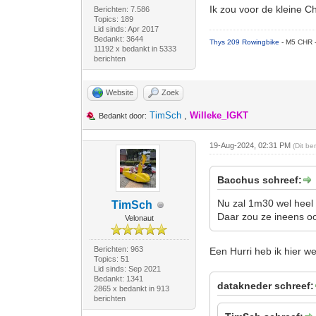
Ik zou voor de kleine
Berichten: 7.586
Topics: 189
Lid sinds: Apr 2017
Bedankt: 3644
Thys 209 Rowingbike
- M5 CHR 
11192 x bedankt in 5333
berichten
Website
Zoek
TimSch
,
Willeke_IGKT
Bedankt door:
19-Aug-2024, 02:31 PM
(Dit b
Bacchus schreef:
Nu zal 1m30 wel heel k
TimSch
Daar zou ze ineens o
Velonaut
Berichten: 963
Een Hurri heb ik hier w
Topics: 51
Lid sinds: Sep 2021
Bedankt: 1341
datakneder schreef:
2865 x bedankt in 913
berichten