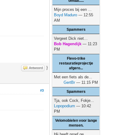
omdat.....
Mijn proces bij een ...
Boyd Maduro
— 12:55
AM
Spammers
Vergeet Dick niet…
Bob Hagendijk
— 11:23
PM
Flevo-trike
restauratieprojectje
}
Antwoord
afgero...
Met een fiets als de...
GertBr
— 11:15 PM
#3
Spammers
Tja, ook Cock, Fokje...
Lopopodium
— 10:42
PM
Velomobielen voor lange
mensen.
Hij heeft proef ge...