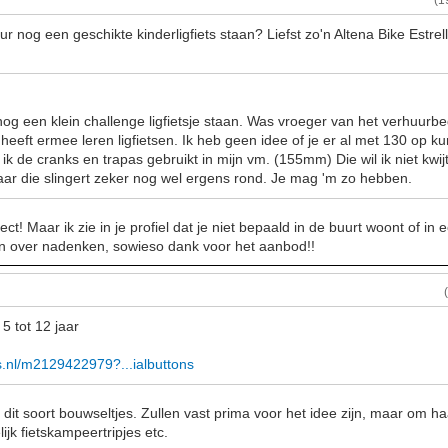
(1
r nog een geschikte kinderligfiets staan? Liefst zo'n Altena Bike Estrelli
nog een klein challenge ligfietsje staan. Was vroeger van het verhuurbedr
 heeft ermee leren ligfietsen. Ik heb geen idee of je er al met 130 op ku
ik de cranks en trapas gebruikt in mijn vm. (155mm) Die wil ik niet kwi
maar die slingert zeker nog wel ergens rond. Je mag 'm zo hebben.
ject! Maar ik zie in je profiel dat je niet bepaald in de buurt woont of in 
 over nadenken, sowieso dank voor het aanbod!!
 5 tot 12 jaar
ts.nl/m2129422979?...ialbuttons
n dit soort bouwseltjes. Zullen vast prima voor het idee zijn, maar om
ijk fietskampeertripjes etc.