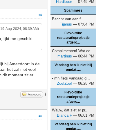
Hardloper
— 07:49 PM
Spammers
#5
Bericht van een f...
Tijanus
— 07:04 PM
(19-Aug-2024, 08:39 AM)
Flevo-trike
restauratieprojectje
, lijkt me geschikt
afgero...
Complimenten! Wat ee...
martinus
— 06:44 PM
jf bij Amersfoort in de
Vandaag ben ik niet blij
aar het zal niet veel
omdat.....
p dit moment zit er
- mn fiets vandaag g...
ZoefZoef
— 06:28 PM
Flevo-trike
}
Antwoord
restauratieprojectje
afgero...
Wauw, dat ziet er pr...
Bianca F
— 06:01 PM
#6
Vandaag ben ik niet blij
omdat.....