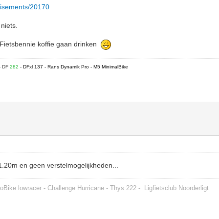
ertisements/20170
 niets.
j Fietsbennie koffie gaan drinken
- DF
282
- DFxl 137 - Rans Dynamik Pro - M5 MinimalBike
1.20m en geen verstelmogelijkheden...
oBike lowracer - Challenge Hurricane - Thys 222 -
Ligfietsclub Noorderligt