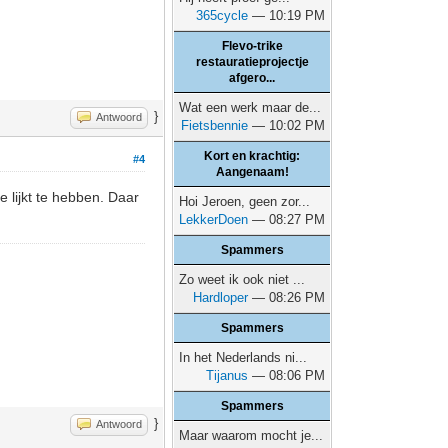
365cycle
— 10:19 PM
Flevo-trike
restauratieprojectje
afgero...
Wat een werk maar de...
}
Antwoord
Fietsbennie
— 10:02 PM
Kort en krachtig:
#4
Aangenaam!
e lijkt te hebben. Daar
Hoi Jeroen, geen zor...
LekkerDoen
— 08:27 PM
Spammers
Zo weet ik ook niet ...
Hardloper
— 08:26 PM
Spammers
In het Nederlands ni...
Tijanus
— 08:06 PM
Spammers
}
Antwoord
Maar waarom mocht je...