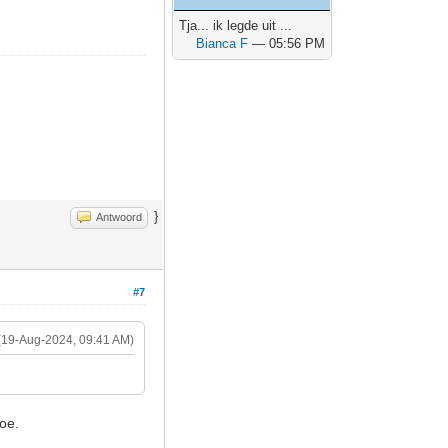
Tja... ik legde uit ...
Bianca F
— 05:56 PM
}
Antwoord
#7
(19-Aug-2024, 09:41 AM)
toe.