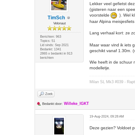
Lekker veel gefietst dez
(gisteren naar een spee
voorstelde
). Wel kl
TimSch
haar Alpina meisjesfiets
Velonaut
Lang verhaal kort: ze zo
Berichten: 963
Topics: 51
Maar waar vind ik iets g
Lid sinds: Sep 2021
Bedankt: 1341
geschikt vanaf 1.30m. 
2865 x bedankt in 913
berichten
Wie heeft in de schuur n
modelletje.
Milan SL Mk3 #039 - Rapt
Zoek
Willeke_IGKT
Bedankt door:
19-Aug-2024, 09:28 AM
Deze gezien? Voldoet pr