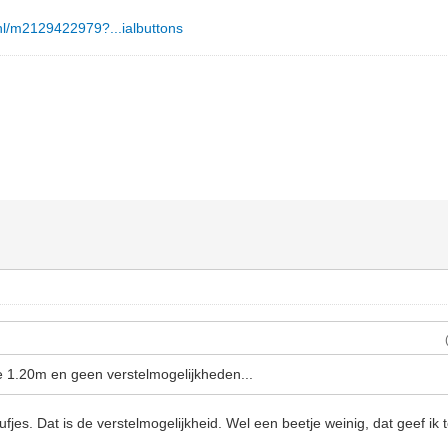
s.nl/m2129422979?...ialbuttons
e 1.20m en geen verstelmogelijkheden...
leufjes. Dat is de verstelmogelijkheid. Wel een beetje weinig, dat geef ik 