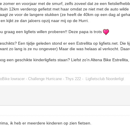
e zomer en voorjaar met de smurf, zelfs zoveel dat ze een fietsliefhebbe
ltuin 12km verderop gefietst met haar omdat ze niet met de auto wild
aagt ze voor de langere stukken (ze heeft de 40km op een dag al geha
 en kijkt ze dan jaloers opzij naar mij op de Hurri.
u graag een ligfiets willen proberen!! Deze papa is trots
eschikts? Een tijdje geleden stond er een Estrellita op ligfiets.net. Die l
(want zo lang is ze nu ongeveer) Maar die was helaas al verkocht. Da
og een geschikte kinderligfiets staan? Liefst zo'n Altena Bike Estrellita, 
oBike lowracer - Challenge Hurricane - Thys 222 -
Ligfietsclub Noorderligt
ima, ik heb er meerdere kinderen op zien fietsen.