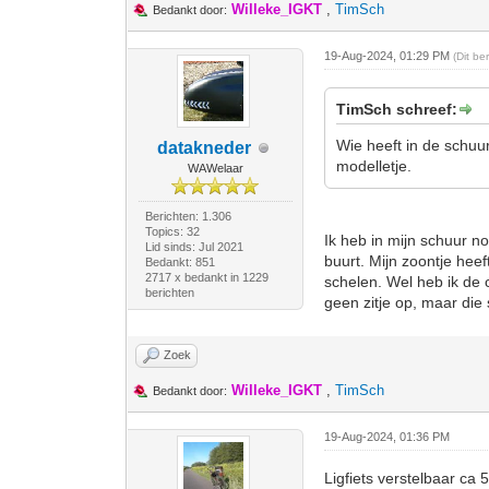
Willeke_IGKT
,
TimSch
Bedankt door:
19-Aug-2024, 01:29 PM
(Dit b
TimSch schreef:
Wie heeft in de schuur 
datakneder
modelletje.
WAWelaar
Berichten: 1.306
Topics: 32
Ik heb in mijn schuur no
Lid sinds: Jul 2021
buurt. Mijn zoontje heef
Bedankt: 851
2717 x bedankt in 1229
schelen. Wel heb ik de c
berichten
geen zitje op, maar die
Zoek
Willeke_IGKT
,
TimSch
Bedankt door:
19-Aug-2024, 01:36 PM
Ligfiets verstelbaar ca 5