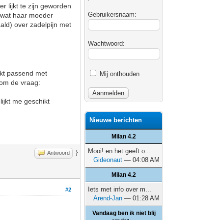
r lijkt te zijn geworden
Gebruikersnaam:
e wat haar moeder
ald) over zadelpijn met
Wachtwoord:
ijkt passend met
Mij onthouden
arom de vraag:
lijkt me geschikt
Nieuwe berichten
Milan 4.2
Mooi! en het geeft o...
}
Antwoord
Gideonaut
— 04:08 AM
Milan 4.2
Iets met info over m...
#2
Arend-Jan
— 01:28 AM
Vandaag ben ik niet blij