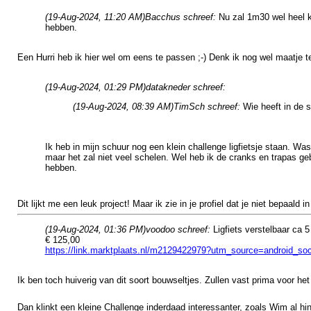
(19-Aug-2024, 11:20 AM)
Bacchus schreef:
Nu zal 1m30 wel heel kr
hebben.
Een Hurri heb ik hier wel om eens te passen ;-) Denk ik nog wel maatje t
(19-Aug-2024, 01:29 PM)
datakneder schreef:
(19-Aug-2024, 08:39 AM)
TimSch schreef:
Wie heeft in de s
Ik heb in mijn schuur nog een klein challenge ligfietsje staan. Was 
maar het zal niet veel schelen. Wel heb ik de cranks en trapas geb
hebben.
Dit lijkt me een leuk project! Maar ik zie in je profiel dat je niet bepaald
(19-Aug-2024, 01:36 PM)
voodoo schreef:
Ligfiets verstelbaar ca 5 
€ 125,00
https://link.marktplaats.nl/m2129422979?utm_source=android_
Ik ben toch huiverig van dit soort bouwseltjes. Zullen vast prima voor h
Dan klinkt een kleine Challenge inderdaad interessanter, zoals Wim al h