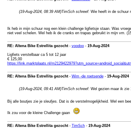
(19-Aug-2024, 08:39 AM)
TimSch schreef:
Wie heeft in de schuur n
Ik heb in mijn schuur nog een klein challenge ligfietsje staan. Was vroeger
niet veel schelen. Wel heb ik de cranks en trapas gebruikt in mijn vm. (1
RE: Altena Bike Estrellita gezocht
-
voodoo
-
19-Aug-2024
Ligfiets verstelbaar ca 5 tot 12 jaar
€ 125,00
https://link.marktplaats.nl/m2129422979?utm_source=android_social&
RE: Altena Bike Estrellita gezocht
-
Wim -de roetsende
-
19-Aug-2024
(19-Aug-2024, 09:41 AM)
TimSch schreef:
Wel gezien maar ik zie 
Bij alle boutjes zie je sleufjes. Dat is de verstelmogelijkheid. Wel een bee
Ik zou voor de kleine Challenge gaan
RE: Altena Bike Estrellita gezocht
-
TimSch
-
19-Aug-2024