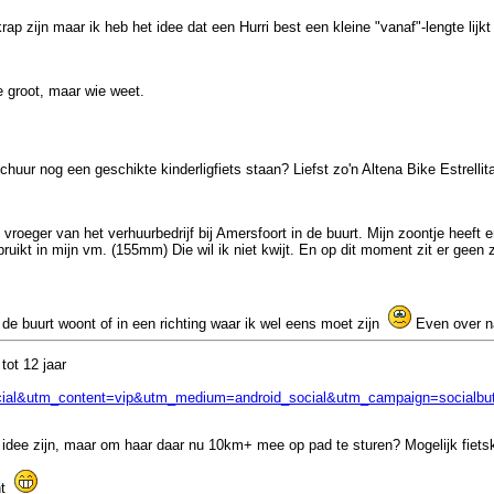
ap zijn maar ik heb het idee dat een Hurri best een kleine "vanaf"-lengte lij
e groot, maar wie weet.
chuur nog een geschikte kinderligfiets staan? Liefst zo'n Altena Bike Estrellita
vroeger van het verhuurbedrijf bij Amersfoort in de buurt. Mijn zoontje heeft e
ruikt in mijn vm. (155mm) Die wil ik niet kwijt. En op dit moment zit er geen 
 in de buurt woont of in een richting waar ik wel eens moet zijn
Even over n
tot 12 jaar
social&utm_content=vip&utm_medium=android_social&utm_campaign=socialbu
et idee zijn, maar om haar daar nu 10km+ mee op pad te sturen? Mogelijk fiets
int