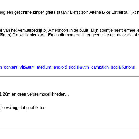
og een geschikte kinderligfiets staan? Liefst zo'n Altena Bike Estrellita, lijkt
 van het verhuurbedrijf bij Amersfoort in de buurt. Mijn zoontje heeft ermee le
55mm) Die wil ik niet kwijt. En op dit moment zit er geen zitje op, maar die s
utm_content=vip&utm_medium=android_social&utm_campaign=socialbuttons
1.20m en geen verstelmogelijkheden...
tje weinig, dat geef ik toe.