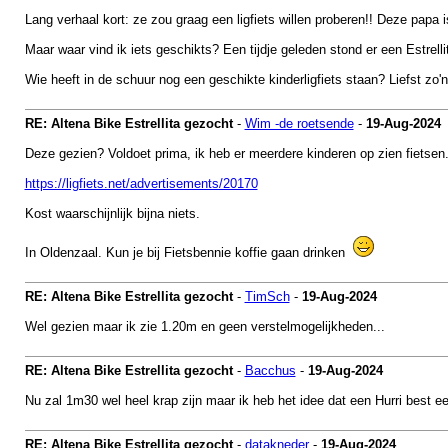
Lang verhaal kort: ze zou graag een ligfiets willen proberen!! Deze papa i
Maar waar vind ik iets geschikts? Een tijdje geleden stond er een Estrell
Wie heeft in de schuur nog een geschikte kinderligfiets staan? Liefst zo'n 
RE: Altena Bike Estrellita gezocht
-
Wim -de roetsende
-
19-Aug-2024
Deze gezien? Voldoet prima, ik heb er meerdere kinderen op zien fietsen
https://ligfiets.net/advertisements/20170
Kost waarschijnlijk bijna niets.
In Oldenzaal. Kun je bij Fietsbennie koffie gaan drinken
RE: Altena Bike Estrellita gezocht
-
TimSch
-
19-Aug-2024
Wel gezien maar ik zie 1.20m en geen verstelmogelijkheden...
RE: Altena Bike Estrellita gezocht
-
Bacchus
-
19-Aug-2024
Nu zal 1m30 wel heel krap zijn maar ik heb het idee dat een Hurri best e
RE: Altena Bike Estrellita gezocht
-
datakneder
-
19-Aug-2024