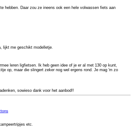
kt te hebben. Daar zou ze ineens ook een hele volwassen fiets aan
, lijkt me geschikt modelletje.
rmee leren ligfietsen. Ik heb geen idee of je er al met 130 op kunt,
zitje op, maar die slingert zeker nog wel ergens rond. Je mag 'm zo
adenken, sowieso dank voor het aanbod!!
ttons
kampeertripjes etc.