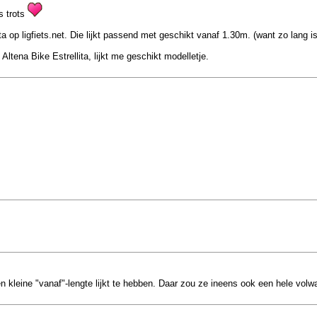
s trots
ita op ligfiets.net. Die lijkt passend met geschikt vanaf 1.30m. (want zo lan
Altena Bike Estrellita, lijkt me geschikt modelletje.
.
en kleine "vanaf"-lengte lijkt te hebben. Daar zou ze ineens ook een hele vol