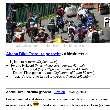
Altena Bike Estrellita gezocht
- Afdrukversie
+- ligfietsers.nl (
https://ligfietsers.nl
)
+-- Forum: Prikbord (
https://ligfietsers.nl/forum-41.html
)
+--- Forum: Gevraagd (
https://ligfietsers.nl/forum-43.html
)
+---- Forum: Fiets gezocht (
https://ligfietsers.nl/forum-50.html
)
+---- Topic: Altena Bike Estrellita gezocht (
/thread-2405.html
)
Altena Bike Estrellita gezocht
-
TimSch
-
19-Aug-2024
Lekker veel gefietst deze zomer en voorjaar met de smurf, zelfs zoveel da
moeder voorstelde
). Wel klaagt ze voor de langere stukken (ze heeft