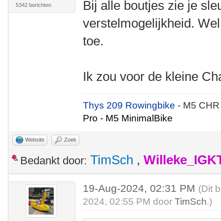
Bij alle boutjes zie je sle
5342 berichten
verstelmogelijkheid. Wel 
toe.
Ik zou voor de kleine 
Thys 209 Rowingbike
- M5 CHR
Pro - M5 MinimalBike
Website
Zoek
TimSch
,
Willeke_IGK
Bedankt door:
19-Aug-2024, 02:31 PM
(Dit 
2024, 02:55 PM door
TimSch
.)