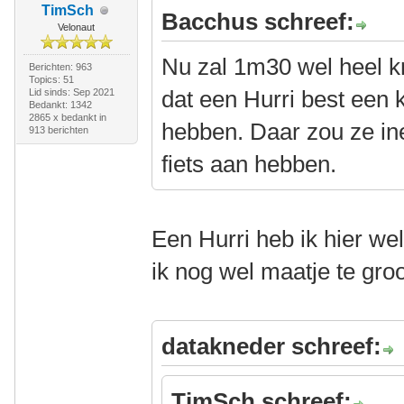
TimSch
Bacchus schreef:
Velonaut
Nu zal 1m30 wel heel kr
Berichten: 963
Topics: 51
dat een Hurri best een kl
Lid sinds: Sep 2021
Bedankt: 1342
2865 x bedankt in
hebben. Daar zou ze in
913 berichten
fiets aan hebben.
Een Hurri heb ik hier we
ik nog wel maatje te gro
datakneder schreef:
TimSch schreef: