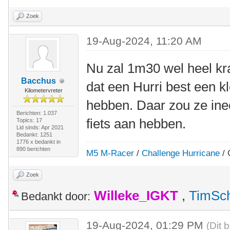
Zoek
19-Aug-2024, 11:20 AM
Nu zal 1m30 wel heel kra
Bacchus
dat een Hurri best een kle
Kilometervreter
hebben. Daar zou ze in
Berichten: 1.037
fiets aan hebben.
Topics: 17
Lid sinds: Apr 2021
Bedankt: 1251
1776 x bedankt in
890 berichten
M5 M-Racer
/
Challenge Hurricane
/ 
Zoek
Willeke_IGKT
,
TimSc
Bedankt door:
19-Aug-2024, 01:29 PM
(Dit 