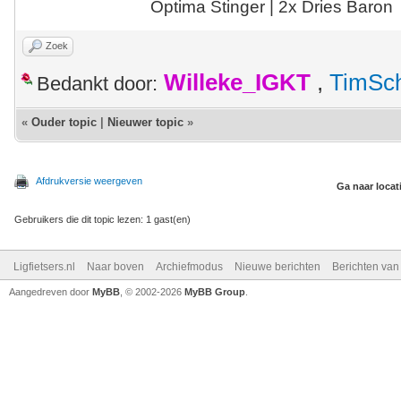
Optima Stinger |
2x Dries Baron
Zoek
Willeke_IGKT
,
TimSc
Bedankt door:
«
Ouder topic
|
Nieuwer topic
»
Afdrukversie weergeven
Ga naar locat
Gebruikers die dit topic lezen: 1 gast(en)
Ligfietsers.nl
Naar boven
Archiefmodus
Nieuwe berichten
Berichten va
Aangedreven door
MyBB
, © 2002-2026
MyBB Group
.