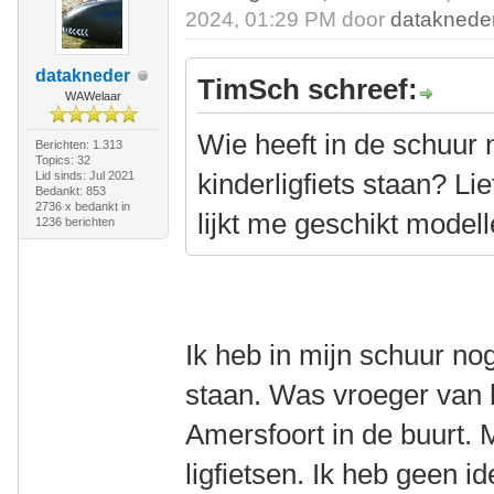
2024, 01:29 PM door
dataknede
datakneder
TimSch schreef:
WAWelaar
Wie heeft in de schuur
Berichten: 1.313
Topics: 32
kinderligfiets staan? Lie
Lid sinds: Jul 2021
Bedankt: 853
2736 x bedankt in
lijkt me geschikt modell
1236 berichten
Ik heb in mijn schuur nog
staan. Was vroeger van h
Amersfoort in de buurt. 
ligfietsen. Ik heb geen id