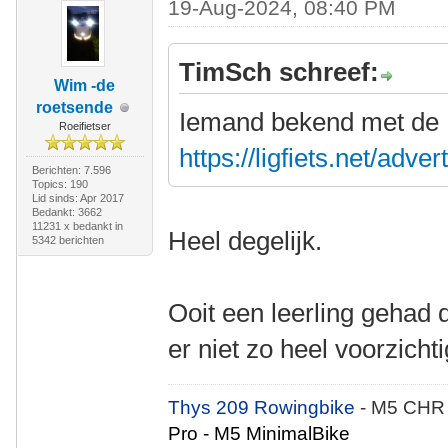
19-Aug-2024, 08:40 PM
TimSch schreef:
Wim -de
roetsende
Iemand bekend met de Kl
Roeifietser
https://ligfiets.net/adv
Berichten: 7.596
Topics: 190
Lid sinds: Apr 2017
Bedankt: 3662
11231 x bedankt in
Heel degelijk.
5342 berichten
Ooit een leerling gehad 
er niet zo heel voorzic
Thys 209 Rowingbike
- M5 CHR
Pro - M5 MinimalBike