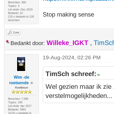
Berichten: 366
Topics: 3
Lid sinds: Dec 2019
Stop making sense
Bedankt: 22
215 x bedankt in 128
berichten
Zoek
Willeke_IGKT
,
TimSc
Bedankt door:
19-Aug-2024, 02:26 PM
TimSch schreef:
Wim -de
roetsende
Wel gezien maar ik zie
Roeifietser
verstelmogelijkheden...
Berichten: 7.596
Topics: 190
Lid sinds: Apr 2017
Bedankt: 3662
11231 x bedankt in