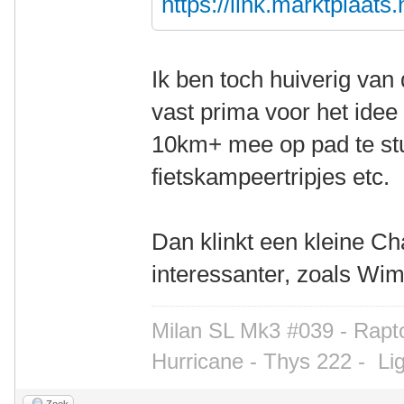
https://link.marktplaat
Ik ben toch huiverig van 
vast prima voor het idee
10km+ mee op pad te st
fietskampeertripjes etc.
Dan klinkt een kleine C
interessanter, zoals Wim
Milan SL Mk3 #039 - Rapto
Hurricane - Thys 222 -
Li