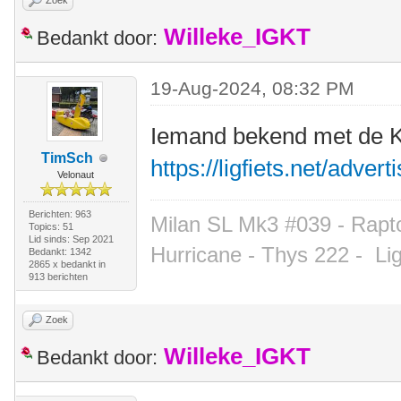
Zoek
Willeke_IGKT
Bedankt door:
19-Aug-2024, 08:32 PM
Iemand bekend met de Kl
TimSch
https://ligfiets.net/adve
Velonaut
Berichten: 963
Milan SL Mk3 #039 - Rapto
Topics: 51
Lid sinds: Sep 2021
Hurricane - Thys 222 -
Li
Bedankt: 1342
2865 x bedankt in
913 berichten
Zoek
Willeke_IGKT
Bedankt door: