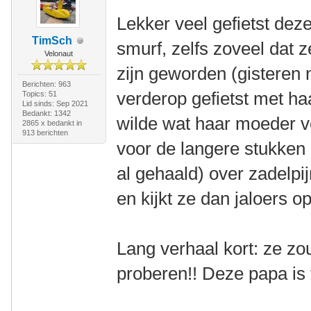
Lekker veel gefietst dez
TimSch
smurf, zelfs zoveel dat ze
Velonaut
zijn geworden (gisteren
Berichten: 963
verderop gefietst met ha
Topics: 51
Lid sinds: Sep 2021
Bedankt: 1342
wilde wat haar moeder 
2865 x bedankt in
913 berichten
voor de langere stukken
al gehaald) over zadelpi
en kijkt ze dan jaloers o
Lang verhaal kort: ze zou
proberen!! Deze papa is 