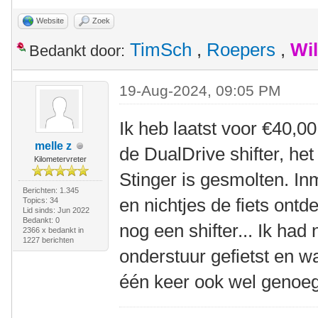
Website
Zoek
TimSch
,
Roepers
,
Wi
Bedankt door:
19-Aug-2024, 09:05 PM
Ik heb laatst voor €40,00
melle z
de DualDrive shifter, het
Kilometervreter
Stinger is gesmolten. In
Berichten: 1.345
en nichtjes de fiets ontd
Topics: 34
Lid sinds: Jun 2022
Bedankt: 0
nog een shifter... Ik had
2366 x bedankt in
1227 berichten
onderstuur gefietst en wa
één keer ook wel genoeg