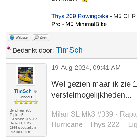
Thys 209 Rowingbike
- M5 CHR
Pro - M5 MinimalBike
Website
Zoek
TimSch
Bedankt door:
19-Aug-2024, 09:41 AM
Wel gezien maar ik zie 
TimSch
verstelmogelijkheden...
Velonaut
Berichten: 963
Milan SL Mk3 #039 - Rapto
Topics: 51
Lid sinds: Sep 2021
Hurricane - Thys 222 -
Li
Bedankt: 1342
2865 x bedankt in
913 berichten