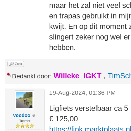
maar het zal niet veel s
en trapas gebruikt in mi
kwijt. En op dit moment z
slingert zeker nog wel e
hebben.
Zoek
Willeke_IGKT
,
TimSc
Bedankt door:
19-Aug-2024, 01:36 PM
Ligfiets verstelbaar ca 5 
voodoo
€ 125,00
Toerder
https://link.marktplaats