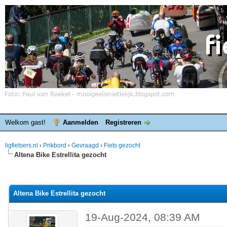
Welkom gast!
Aanmelden
Registreren
ligfietsers.nl
›
Prikbord
›
Gevraagd
›
Fiets gezocht
Altena Bike Estrellita gezocht
elde waardering is 0
Altena Bike Estrellita gezocht
19-Aug-2024, 08:39 AM