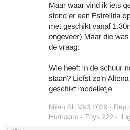
Maar waar vind ik iets g
stond er een Estrellita op
met geschikt vanaf 1.30m
ongeveer) Maar die was 
de vraag:
Wie heeft in de schuur n
staan? Liefst zo'n Altena 
geschikt modelletje.
Milan SL Mk3 #039 - Rapto
Hurricane - Thys 222 -
Li