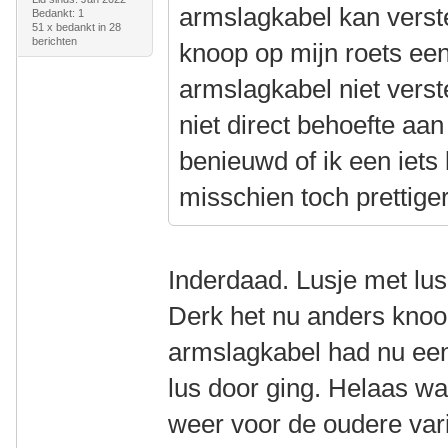
armslagkabel kan verste
Bedankt: 1
51 x bedankt in 28
berichten
knoop op mijn roets een
armslagkabel niet verst
niet direct behoefte aa
benieuwd of ik een iets 
misschien toch prettiger
Inderdaad. Lusje met lus
Derk het nu anders knoo
armslagkabel had nu ee
lus door ging. Helaas wa
weer voor de oudere var