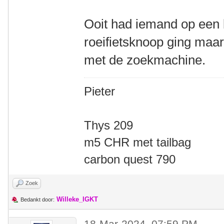
Ooit had iemand op een
roeifietsknoop ging maar
met de zoekmachine.
Pieter
Thys 209
m5 CHR met tailbag
carbon quest 790
Zoek
Willeke_IGKT
Bedankt door:
18-Mar-2024, 07:59 PM