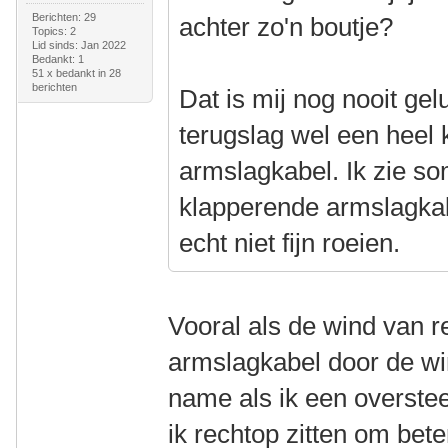
Berichten: 29
achter zo'n boutje?
Topics: 2
Lid sinds: Jan 2022
Bedankt: 1
51 x bedankt in 28
berichten
Dat is mij nog nooit gel
terugslag wel een heel 
armslagkabel. Ik zie so
klapperende armslagkabe
echt niet fijn roeien.
Vooral als de wind van 
armslagkabel door de win
name als ik een overstee
ik rechtop zitten om beter