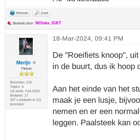
Website
Zoek
Willeke_IGKT
Bedankt door:
18-Mar-2024, 09:41 PM
De "Roeifiets knoop", ui
Merijn
in de buurt, dus ik hoop
Fietser
Berichten: 216
Aan het einde van het stu
Topics: 6
Lid sinds: Feb 2024
Bedankt: 17
maak je een lusje, bijvoo
437 x bedankt in 211
berichten
nemen en er een normale 
leggen. Paalsteek kan oo