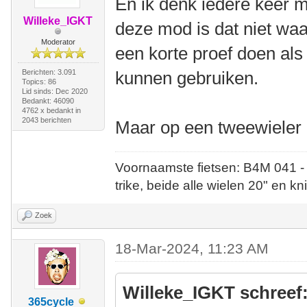
En ik denk iedere keer m
Willeke_IGKT
deze mod is dat niet waar
Moderator
een korte proef doen als 
Berichten: 3.091
kunnen gebruiken.
Topics: 86
Lid sinds: Dec 2020
Bedankt: 46090
4762 x bedankt in
2043 berichten
Maar op een tweewieler 
Voornaamste fietsen: B4M 041 -
trike, beide alle wielen 20" en kn
Zoek
18-Mar-2024, 11:23 AM
Willeke_IGKT schreef
365cycle