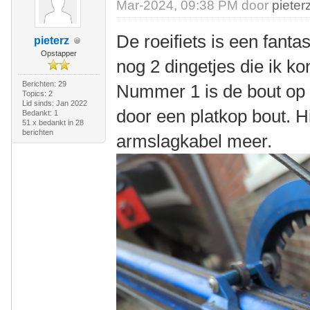
Mar-2024, 09:38 PM door
pieter
De roeifiets is een fanta
pieterz
Opstapper
nog 2 dingetjes die ik ko
Berichten: 29
Nummer 1 is de bout op
Topics: 2
Lid sinds: Jan 2022
door een platkop bout. 
Bedankt: 1
51 x bedankt in 28
berichten
armslagkabel meer.