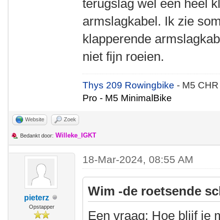
terugslag wel een heel k
armslagkabel. Ik zie som
klapperende armslagkabel
niet fijn roeien.
Thys 209 Rowingbike
- M5 CHR
Pro - M5 MinimalBike
Website
Zoek
Willeke_IGKT
Bedankt door:
18-Mar-2024, 08:55 AM
Wim -de roetsende sc
pieterz
Opstapper
Een vraag: Hoe blijf je