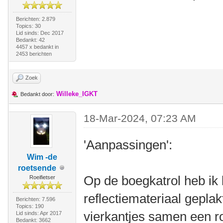
Berichten: 2.879
Topics: 30
Lid sinds: Dec 2017
Bedankt: 42
4457 x bedankt in
2453 berichten
Zoek
Willeke_IGKT
Bedankt door:
18-Mar-2024, 07:23 AM
'Aanpassingen':
Wim -de
roetsende
Op de boegkatrol heb ik 
Roeifietser
reflectiemateriaal geplak
Berichten: 7.596
Topics: 190
vierkantjes samen een r
Lid sinds: Apr 2017
Bedankt: 3662