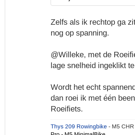
Zelfs als ik rechtop ga z
nog op spanning.
@Willeke, met de Roeifie
lage snelheid ingeklikt t
Wordt het echt spannend, 
dan roei ik met één bee
Roeifiets.
Thys 209 Rowingbike
- M5 CHR
Pro - M5 MinimalBike