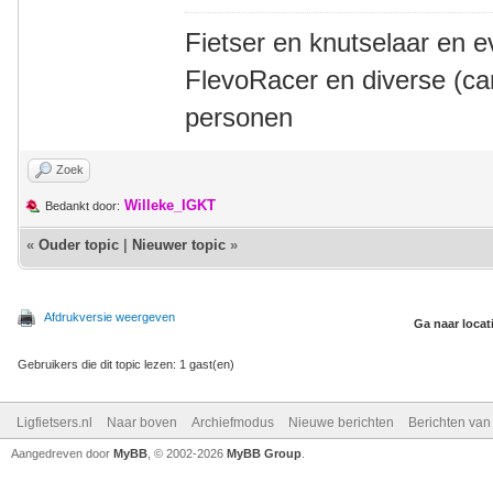
Fietser en knutselaar en e
FlevoRacer en diverse (ca
personen
Zoek
Willeke_IGKT
Bedankt door:
«
Ouder topic
|
Nieuwer topic
»
Afdrukversie weergeven
Ga naar locat
Gebruikers die dit topic lezen: 1 gast(en)
Ligfietsers.nl
Naar boven
Archiefmodus
Nieuwe berichten
Berichten va
Aangedreven door
MyBB
, © 2002-2026
MyBB Group
.