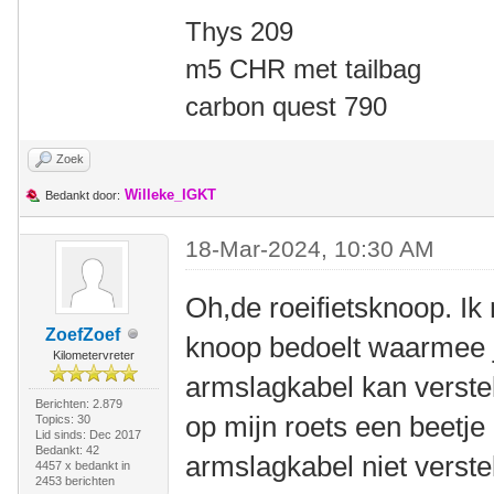
Thys 209
m5 CHR met tailbag
carbon quest 790
Zoek
Willeke_IGKT
Bedankt door:
18-Mar-2024, 10:30 AM
Oh,de roeifietsknoop. I
ZoefZoef
knoop bedoelt waarmee j
Kilometervreter
armslagkabel kan verstel
Berichten: 2.879
op mijn roets een beetje 
Topics: 30
Lid sinds: Dec 2017
Bedankt: 42
armslagkabel niet verste
4457 x bedankt in
2453 berichten