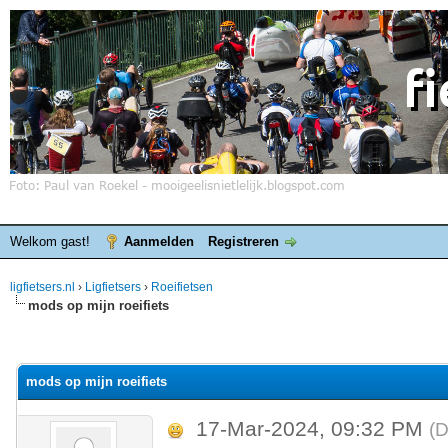
Welkom gast!
Aanmelden
Registreren
ligfietsers.nl
›
Ligfietsers
›
Roeifietsen
mods op mijn roeifiets
elde waardering is 0
mods op mijn roeifiets
17-Mar-2024, 09:32 PM
(D