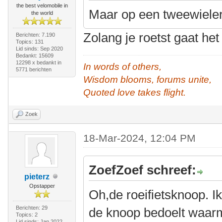
the best velomobile in
Maar op een tweewieler
the world
Zolang je roetst gaat he
Berichten: 7.190
Topics: 131
Lid sinds: Sep 2020
Bedankt: 15609
12298 x bedankt in
In words of others,
5771 berichten
Wisdom blooms, forums unite,
Quoted love takes flight.
Zoek
18-Mar-2024, 12:04 PM
ZoefZoef schreef:
pieterz
Opstapper
Oh,de roeifietsknoop. 
Berichten: 29
de knoop bedoelt waarm
Topics: 2
Lid sinds: Jan 2022