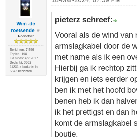
pieterz schreef:
Wim -de
roetsende
Vooral als de wind van
Roeifietser
armslagkabel door de wi
Berichten: 7.596
Topics: 190
met name als ik een ove
Lid sinds: Apr 2017
Bedankt: 3662
Hierbij ga ik rechtop zi
11231 x bedankt in
5342 berichten
krijgen en iets eerder o
ben ik met het hoofd bo
benen heb ik dan halver
ik het prettigst en dan 
komt de armslagkabel s
boutje.