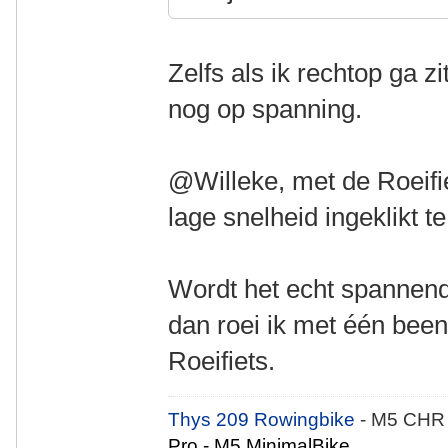
Zelfs als ik rechtop ga z
nog op spanning.
@Willeke, met de Roeifie
lage snelheid ingeklikt t
Wordt het echt spannend, 
dan roei ik met één bee
Roeifiets.
Thys 209 Rowingbike
- M5 CHR
Pro - M5 MinimalBike