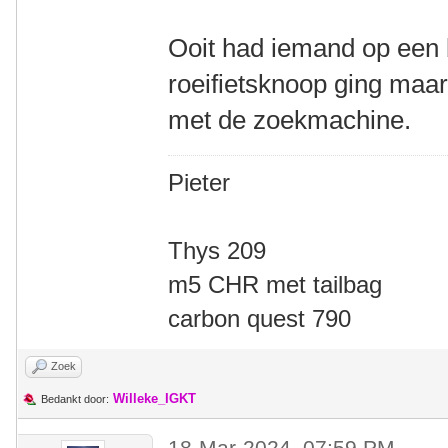
Ooit had iemand op een
roeifietsknoop ging maar
met de zoekmachine.
Pieter
Thys 209
m5 CHR met tailbag
carbon quest 790
Zoek
Willeke_IGKT
Bedankt door:
18-Mar-2024, 07:59 PM