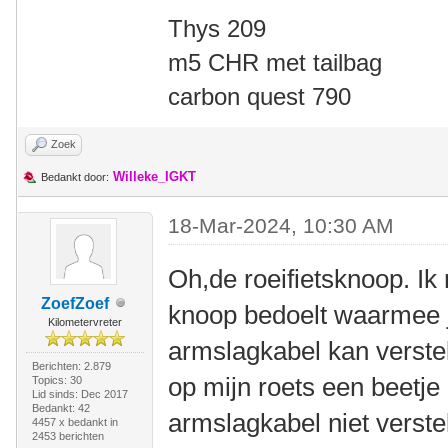
Thys 209
m5 CHR met tailbag
carbon quest 790
Zoek
Willeke_IGKT
Bedankt door:
18-Mar-2024, 10:30 AM
Oh,de roeifietsknoop. I
ZoefZoef
knoop bedoelt waarmee j
Kilometervreter
armslagkabel kan verstel
Berichten: 2.879
op mijn roets een beetje 
Topics: 30
Lid sinds: Dec 2017
Bedankt: 42
armslagkabel niet verste
4457 x bedankt in
2453 berichten