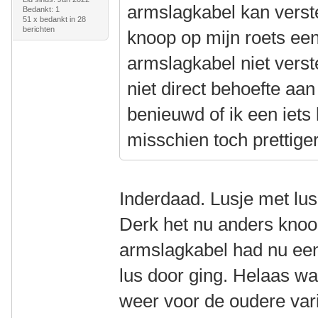
armslagkabel kan verste
Bedankt: 1
51 x bedankt in 28
berichten
knoop op mijn roets een
armslagkabel niet verst
niet direct behoefte aa
benieuwd of ik een iets 
misschien toch prettiger
Inderdaad. Lusje met lus
Derk het nu anders knoo
armslagkabel had nu ee
lus door ging. Helaas wa
weer voor de oudere var