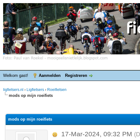
Welkom gast!
Aanmelden
Registreren
ligfietsers.nl
›
Ligfietsers
›
Roeifietsen
mods op mijn roeifiets
elde waardering is 0
mods op mijn roeifiets
17-Mar-2024, 09:32 PM
(D