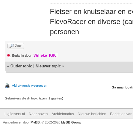
Fietser en knutselaar en e
FlevoRacer en diverse (ca
personen
Zoek
Willeke_IGKT
Bedankt door:
«
Ouder topic
|
Nieuwer topic
»
Afdrukversie weergeven
Ga naar locat
Gebruikers die dit topic lezen: 1 gast(en)
Ligfietsers.nl
Naar boven
Archiefmodus
Nieuwe berichten
Berichten va
Aangedreven door
MyBB
, © 2002-2026
MyBB Group
.