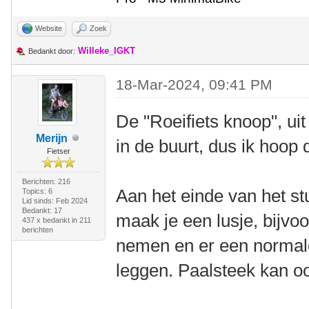
Website
Zoek
Willeke_IGKT
Bedankt door:
18-Mar-2024, 09:41 PM
De "Roeifiets knoop", ui
Merijn
in de buurt, dus ik hoop
Fietser
Berichten: 216
Aan het einde van het stu
Topics: 6
Lid sinds: Feb 2024
Bedankt: 17
maak je een lusje, bijvoo
437 x bedankt in 211
berichten
nemen en er een normale 
leggen. Paalsteek kan oo