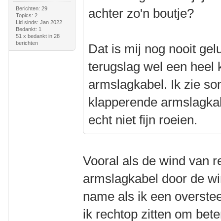
Berichten: 29
achter zo'n boutje?
Topics: 2
Lid sinds: Jan 2022
Bedankt: 1
51 x bedankt in 28
berichten
Dat is mij nog nooit gel
terugslag wel een heel 
armslagkabel. Ik zie so
klapperende armslagkabe
echt niet fijn roeien.
Vooral als de wind van 
armslagkabel door de win
name als ik een overstee
ik rechtop zitten om beter