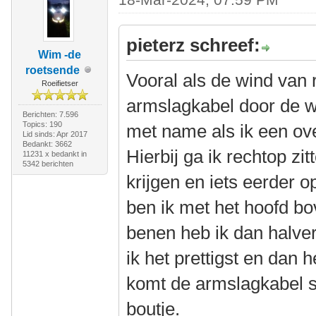
pieterz schreef:
Wim -de
roetsende
Vooral als de wind van
Roeifietser
armslagkabel door de wi
Berichten: 7.596
Topics: 190
met name als ik een ove
Lid sinds: Apr 2017
Bedankt: 3662
Hierbij ga ik rechtop zi
11231 x bedankt in
5342 berichten
krijgen en iets eerder o
ben ik met het hoofd bo
benen heb ik dan halver
ik het prettigst en dan 
komt de armslagkabel s
boutje.