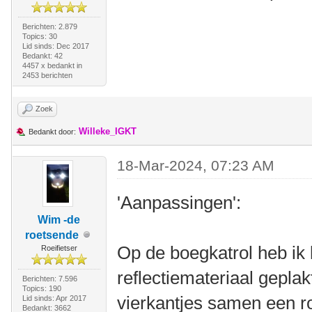
Berichten: 2.879
Topics: 30
Lid sinds: Dec 2017
Bedankt: 42
4457 x bedankt in
2453 berichten
Zoek
Willeke_IGKT
Bedankt door:
18-Mar-2024, 07:23 AM
'Aanpassingen':
Wim -de
roetsende
Op de boegkatrol heb ik 
Roeifietser
reflectiemateriaal geplak
Berichten: 7.596
Topics: 190
vierkantjes samen een r
Lid sinds: Apr 2017
Bedankt: 3662