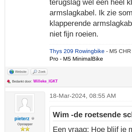
terugslag wel een heel k
armslagkabel. Ik zie som
klapperende armslagkabel
niet fijn roeien.
Thys 209 Rowingbike
- M5 CHR
Pro - M5 MinimalBike
Website
Zoek
Willeke_IGKT
Bedankt door:
18-Mar-2024, 08:55 AM
Wim -de roetsende sc
pieterz
Opstapper
Een vraag: Hoe blijf je