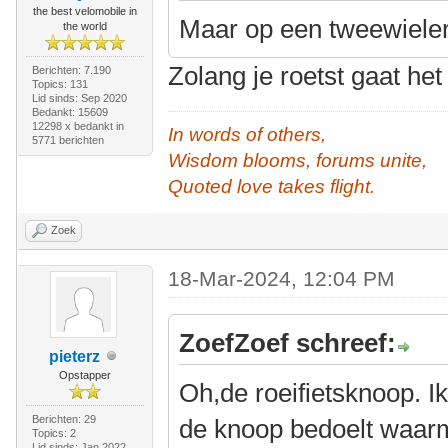
the best velomobile in
Maar op een tweewieler
the world
Zolang je roetst gaat he
Berichten: 7.190
Topics: 131
Lid sinds: Sep 2020
Bedankt: 15609
12298 x bedankt in
In words of others,
5771 berichten
Wisdom blooms, forums unite,
Quoted love takes flight.
Zoek
18-Mar-2024, 12:04 PM
ZoefZoef schreef:
pieterz
Opstapper
Oh,de roeifietsknoop. 
Berichten: 29
de knoop bedoelt waarm
Topics: 2
Lid sinds: Jan 2022