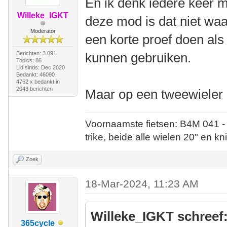
En ik denk iedere keer m
Willeke_IGKT
deze mod is dat niet waar
Moderator
een korte proef doen als 
Berichten: 3.091
kunnen gebruiken.
Topics: 86
Lid sinds: Dec 2020
Bedankt: 46090
4762 x bedankt in
2043 berichten
Maar op een tweewieler 
Voornaamste fietsen: B4M 041 -
trike, beide alle wielen 20" en kn
Zoek
18-Mar-2024, 11:23 AM
Willeke_IGKT schreef
365cycle