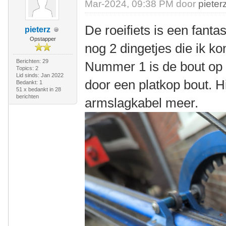
Mar-2024, 09:38 PM door
pieter
De roeifiets is een fanta
pieterz
Opstapper
nog 2 dingetjes die ik ko
Berichten: 29
Nummer 1 is de bout op
Topics: 2
Lid sinds: Jan 2022
door een platkop bout. 
Bedankt: 1
51 x bedankt in 28
berichten
armslagkabel meer.