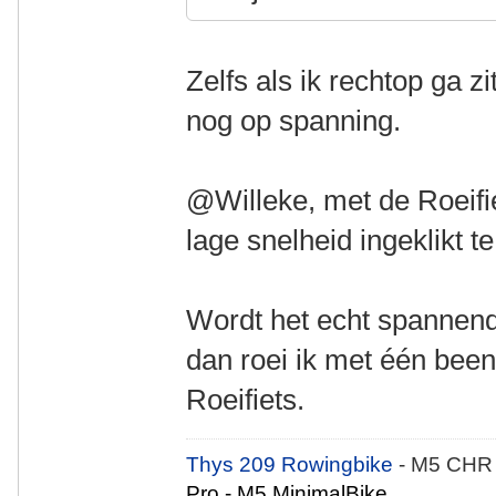
Zelfs als ik rechtop ga z
nog op spanning.
@Willeke, met de Roeifie
lage snelheid ingeklikt t
Wordt het echt spannend, 
dan roei ik met één bee
Roeifiets.
Thys 209 Rowingbike
- M5 CHR
Pro - M5 MinimalBike