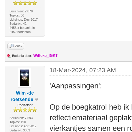
Berichten: 2.878
Topics: 30
Lid sinds: Dec 2017
Bedankt: 42
4456 x bedankt in
2452 berichten
Zoek
Willeke_IGKT
Bedankt door:
18-Mar-2024, 07:23 AM
'Aanpassingen':
Wim -de
roetsende
Op de boegkatrol heb ik 
Roeifietser
reflectiemateriaal geplak
Berichten: 7.593
Topics: 190
vierkantjes samen een r
Lid sinds: Apr 2017
Bedankt: 3653