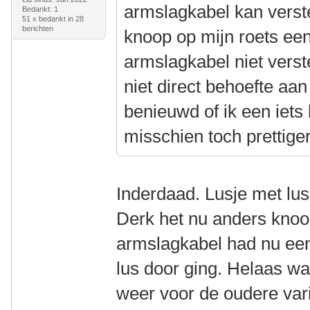
armslagkabel kan verste
Bedankt: 1
51 x bedankt in 28
berichten
knoop op mijn roets een
armslagkabel niet verst
niet direct behoefte aa
benieuwd of ik een iets 
misschien toch prettiger
Inderdaad. Lusje met lus
Derk het nu anders knoo
armslagkabel had nu ee
lus door ging. Helaas wa
weer voor de oudere var