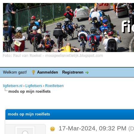
Welkom gast!
Aanmelden
Registreren
ligfietsers.nl
›
Ligfietsers
›
Roeifietsen
mods op mijn roeifiets
elde waardering is 0
mods op mijn roeifiets
17-Mar-2024, 09:32 PM
(D