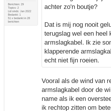
Berichten: 29
achter zo'n boutje?
Topics: 2
Lid sinds: Jan 2022
Bedankt: 1
51 x bedankt in 28
berichten
Dat is mij nog nooit gel
terugslag wel een heel 
armslagkabel. Ik zie so
klapperende armslagkabe
echt niet fijn roeien.
Vooral als de wind van 
armslagkabel door de win
name als ik een overstee
ik rechtop zitten om beter