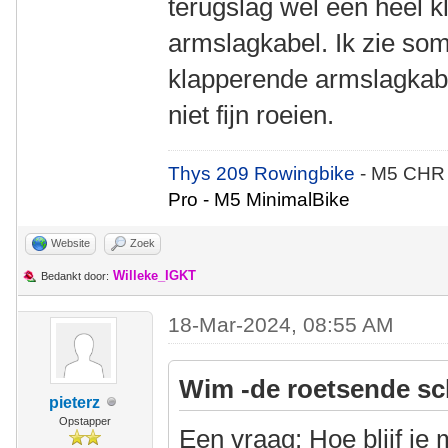
terugslag wel een heel k
armslagkabel. Ik zie som
klapperende armslagkabel
niet fijn roeien.
Thys 209 Rowingbike
- M5 CHR
Pro - M5 MinimalBike
Website
Zoek
Willeke_IGKT
Bedankt door:
18-Mar-2024, 08:55 AM
Wim -de roetsende sc
pieterz
Opstapper
Een vraag: Hoe blijf je