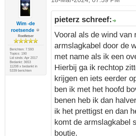
pieterz schreef:
Wim -de
roetsende
Vooral als de wind van
Roeifietser
armslagkabel door de wi
Berichten: 7.593
Topics: 190
met name als ik een ove
Lid sinds: Apr 2017
Bedankt: 3653
Hierbij ga ik rechtop zi
11208 x bedankt in
5339 berichten
krijgen en iets eerder o
ben ik met het hoofd bo
benen heb ik dan halver
ik het prettigst en dan 
komt de armslagkabel s
boutje.