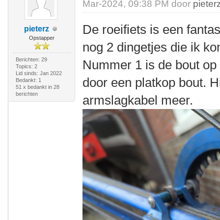
Mar-2024, 09:38 PM door
pieter
De roeifiets is een fanta
pieterz
Opstapper
nog 2 dingetjes die ik ko
Berichten: 29
Nummer 1 is de bout op
Topics: 2
Lid sinds: Jan 2022
door een platkop bout. 
Bedankt: 1
51 x bedankt in 28
berichten
armslagkabel meer.