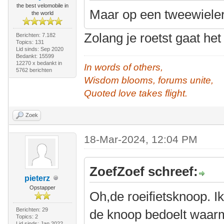
the best velomobile in
Maar op een tweewieler
the world
Zolang je roetst gaat he
Berichten: 7.182
Topics: 131
Lid sinds: Sep 2020
Bedankt: 15599
12270 x bedankt in
In words of others,
5762 berichten
Wisdom blooms, forums unite,
Quoted love takes flight.
Zoek
18-Mar-2024, 12:04 PM
ZoefZoef schreef:
pieterz
Opstapper
Oh,de roeifietsknoop. 
Berichten: 29
de knoop bedoelt waarm
Topics: 2
Lid sinds: Jan 2022