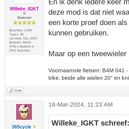
En ik denk iedere keer m
Willeke_IGKT
deze mod is dat niet waar
Moderator
een korte proef doen als 
Berichten: 3.090
kunnen gebruiken.
Topics: 86
Lid sinds: Dec 2020
Bedankt: 46042
4759 x bedankt in
2041 berichten
Maar op een tweewieler 
Voornaamste fietsen: B4M 041 -
trike, beide alle wielen 20" en kn
Zoek
18-Mar-2024, 11:23 AM
Willeke_IGKT schreef
365cycle