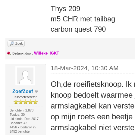
Thys 209
m5 CHR met tailbag
carbon quest 790
Zoek
Willeke_IGKT
Bedankt door:
18-Mar-2024, 10:30 AM
Oh,de roeifietsknoop. I
ZoefZoef
knoop bedoelt waarmee j
Kilometervreter
armslagkabel kan verstel
Berichten: 2.878
op mijn roets een beetje 
Topics: 30
Lid sinds: Dec 2017
Bedankt: 42
armslagkabel niet verste
4456 x bedankt in
2452 berichten