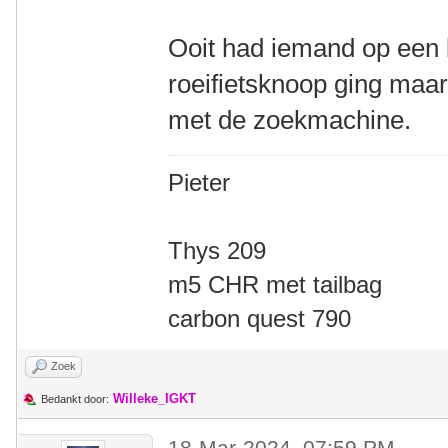
Ooit had iemand op een
roeifietsknoop ging maar
met de zoekmachine.
Pieter
Thys 209
m5 CHR met tailbag
carbon quest 790
Zoek
Willeke_IGKT
Bedankt door:
18-Mar-2024, 07:59 PM