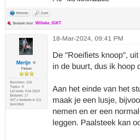
Website
Zoek
Willeke_IGKT
Bedankt door:
18-Mar-2024, 09:41 PM
De "Roeifiets knoop", ui
Merijn
in de buurt, dus ik hoop
Fietser
Berichten: 216
Aan het einde van het stu
Topics: 6
Lid sinds: Feb 2024
Bedankt: 17
maak je een lusje, bijvoo
437 x bedankt in 211
berichten
nemen en er een normale 
leggen. Paalsteek kan oo