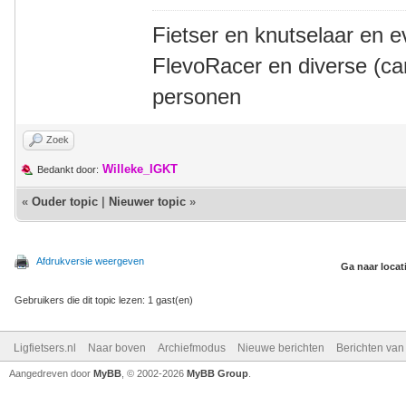
Fietser en knutselaar en e
FlevoRacer en diverse (ca
personen
Zoek
Willeke_IGKT
Bedankt door:
«
Ouder topic
|
Nieuwer topic
»
Afdrukversie weergeven
Ga naar locat
Gebruikers die dit topic lezen: 1 gast(en)
Ligfietsers.nl
Naar boven
Archiefmodus
Nieuwe berichten
Berichten va
Aangedreven door
MyBB
, © 2002-2026
MyBB Group
.