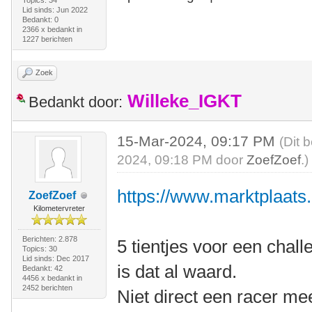
Topics: 34
Lid sinds: Jun 2022
Bedankt: 0
2366 x bedankt in
1227 berichten
Zoek
Willeke_IGKT
Bedankt door:
15-Mar-2024, 09:17 PM
(Dit 
2024, 09:18 PM door
ZoefZoef
.)
https://www.marktplaats.n
ZoefZoef
Kilometervreter
Berichten: 2.878
5 tientjes voor een chall
Topics: 30
Lid sinds: Dec 2017
is dat al waard.
Bedankt: 42
4456 x bedankt in
2452 berichten
Niet direct een racer m