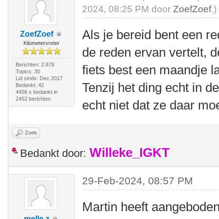
2024, 08:25 PM door
ZoefZoef
.)
Als je bereid bent een re
ZoefZoef
Kilometervreter
de reden ervan vertelt, 
Berichten: 2.878
fiets best een maandje l
Topics: 30
Lid sinds: Dec 2017
Tenzij het ding echt in d
Bedankt: 42
4456 x bedankt in
2452 berichten
echt niet dat ze daar moe
Zoek
Willeke_IGKT
Bedankt door:
29-Feb-2024, 08:57 PM
Martin heeft aangeboden 
melle z