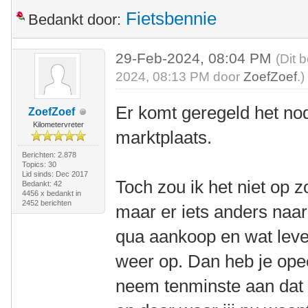
Fietsbennie
Bedankt door:
29-Feb-2024, 08:04 PM
(Dit 
2024, 08:13 PM door
ZoefZoef
.)
Er komt geregeld het nod
ZoefZoef
Kilometervreter
marktplaats.
Berichten: 2.878
Topics: 30
Lid sinds: Dec 2017
Toch zou ik het niet op 
Bedankt: 42
4456 x bedankt in
2452 berichten
maar er iets anders naar
qua aankoop en wat lever
weer op. Dan heb je opee
neem tenminste aan dat d