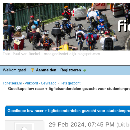
Welkom gast!
Aanmelden
Registreren
ligfietsers.nl
›
Prikbord
›
Gevraagd
›
Fiets gezocht
Goedkope low racer + ligfietsonderdelen gezocht voor studentenpro
elde waardering is 0
Goedkope low racer + ligfietsonderdelen gezocht voor studentenpro
29-Feb-2024, 07:45 PM
(Dit 