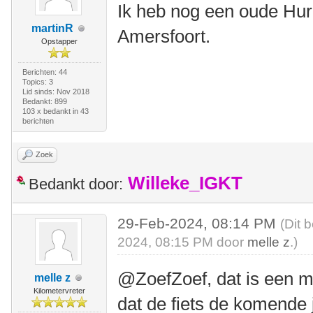
Ik heb nog een oude Hur
martinR
Amersfoort.
Opstapper
Berichten: 44
Topics: 3
Lid sinds: Nov 2018
Bedankt: 899
103 x bedankt in 43
berichten
Zoek
Willeke_IGKT
Bedankt door:
29-Feb-2024, 08:14 PM
(Dit 
2024, 08:15 PM door
melle z
.)
@ZoefZoef, dat is een mog
melle z
Kilometervreter
dat de fiets de komende j