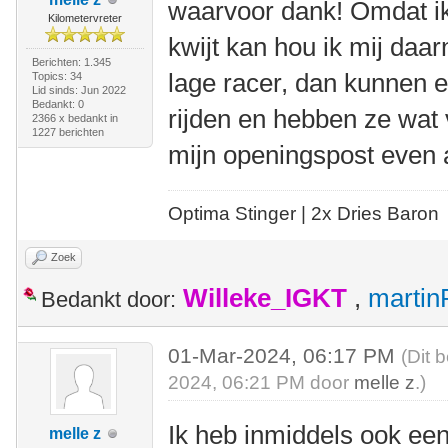
waarvoor dank! Omdat ik 
Kilometervreter
kwijt kan hou ik mij daa
Berichten: 1.345
lage racer, dan kunnen e
Topics: 34
Lid sinds: Jun 2022
Bedankt: 0
rijden en hebben ze wat v
2366 x bedankt in
1227 berichten
mijn openingspost even
Optima Stinger |
2x Dries Baron
Zoek
Willeke_IGKT
,
martin
Bedankt door:
01-Mar-2024, 06:17 PM
(Dit 
2024, 06:21 PM door
melle z
.)
Ik heb inmiddels ook ee
melle z