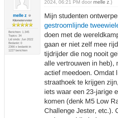
2024, 06:21 PM door
melle z
.)
Mijn studenten ontwerp
melle z
Kilometervreter
gestroomlijnde tweewiel
Berichten: 1.345
doen met de wereldkamp
Topics: 34
Lid sinds: Jun 2022
gaan er niet zelf mee rijd
Bedankt: 0
2366 x bedankt in
1227 berichten
tijdrijder die nog nooit g
alle vertrouwen in heb),
actief meedoen. Omdat li
straathoek te krijgen zij
iets waar een 23-jarige 
komen (denk M5 Low Ra
Challenge Jester, etc.). 