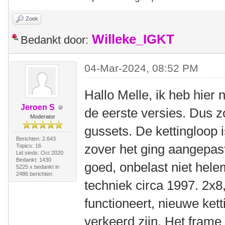
Zoek
Willeke_IGKT
Bedankt door:
04-Mar-2024, 08:52 PM
Hallo Melle, ik heb hier
Jeroen S
de eerste versies. Dus z
Moderator
gussets. De kettingloop i
Berichten: 2.643
zover het ging aangepast.
Topics: 16
Lid sinds: Oct 2020
Bedankt: 1430
goed, onbelast niet hele
5225 x bedankt in
2486 berichten
techniek circa 1997. 2x8
functioneert, nieuwe kett
verkeerd zijn. Het frame 