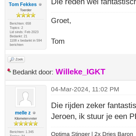
Die reden wel fantastisch
Tom Fekkes
Toerder
Groet,
Berichten: 658
Topics: 2
Lid sinds: Feb 2023
Bedankt: 21
Tom
1108 x bedankt in 594
berichten
Zoek
Willeke_IGKT
Bedankt door:
04-Mar-2024, 11:02 PM
Die rijden zeker fantasti
melle z
Jeroen, ik stuur je een P
Kilometervreter
Berichten: 1.345
Optima Stinger |
2x Dries Baron