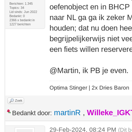
Berichten: 1.345
oefenobject en in BHCP r
Topics: 34
Lid sinds: Jun 2022
naar NL ga ga ik zeker M
Bedankt: 0
2366 x bedankt in
1227 berichten
houden; dat nu doen heef
begrijpelijkerwijs niet 
een fiets willen reserver
@Martin, ik PB je even.
Optima Stinger |
2x Dries Baron
Zoek
martinR
,
Willeke_IGK
Bedankt door:
29-Feb-2024, 08:24 PM
(Dit 