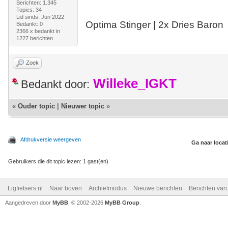
Berichten: 1.345
Topics: 34
Lid sinds: Jun 2022
Optima Stinger |
2x Dries Baron
Bedankt: 0
2366 x bedankt in
1227 berichten
Zoek
Willeke_IGKT
Bedankt door:
«
Ouder topic
|
Nieuwer topic
»
Afdrukversie weergeven
Ga naar locat
Gebruikers die dit topic lezen: 1 gast(en)
Ligfietsers.nl
Naar boven
Archiefmodus
Nieuwe berichten
Berichten va
Aangedreven door
MyBB
, © 2002-2026
MyBB Group
.