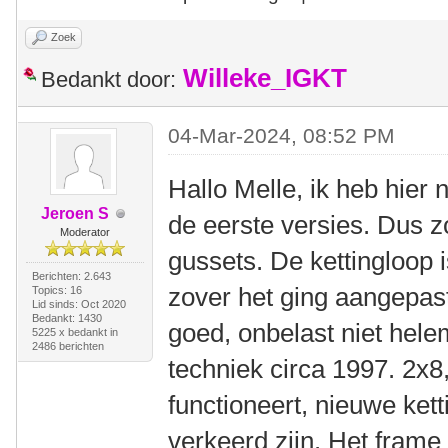
Zoek
Willeke_IGKT
Bedankt door:
04-Mar-2024, 08:52 PM
Hallo Melle, ik heb hier
Jeroen S
de eerste versies. Dus z
Moderator
gussets. De kettingloop i
Berichten: 2.643
zover het ging aangepast.
Topics: 16
Lid sinds: Oct 2020
Bedankt: 1430
goed, onbelast niet hele
5225 x bedankt in
2486 berichten
techniek circa 1997. 2x8
functioneert, nieuwe kett
verkeerd zijn. Het frame 