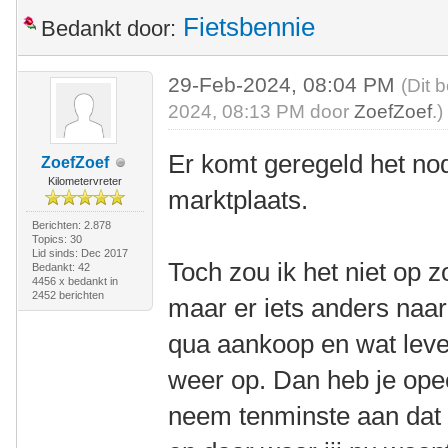
Fietsbennie
Bedankt door:
29-Feb-2024, 08:04 PM
(Dit 
2024, 08:13 PM door
ZoefZoef
.)
Er komt geregeld het nod
ZoefZoef
Kilometervreter
marktplaats.
Berichten: 2.878
Topics: 30
Lid sinds: Dec 2017
Toch zou ik het niet op 
Bedankt: 42
4456 x bedankt in
2452 berichten
maar er iets anders naar
qua aankoop en wat lever
weer op. Dan heb je opee
neem tenminste aan dat d