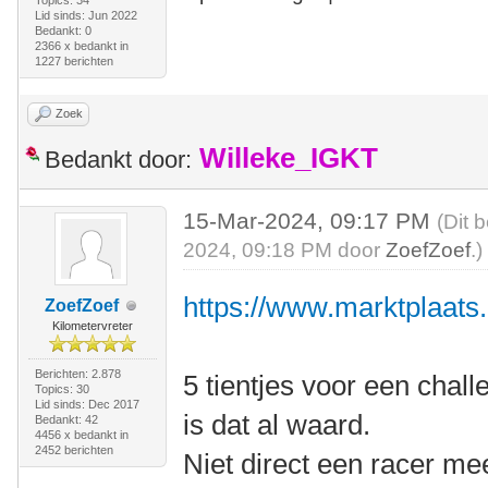
Topics: 34
Lid sinds: Jun 2022
Bedankt: 0
2366 x bedankt in
1227 berichten
Zoek
Willeke_IGKT
Bedankt door:
15-Mar-2024, 09:17 PM
(Dit 
2024, 09:18 PM door
ZoefZoef
.)
https://www.marktplaats.n
ZoefZoef
Kilometervreter
Berichten: 2.878
5 tientjes voor een chall
Topics: 30
Lid sinds: Dec 2017
is dat al waard.
Bedankt: 42
4456 x bedankt in
2452 berichten
Niet direct een racer m