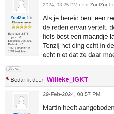
2024, 08:25 PM door
ZoefZoef
.)
Als je bereid bent een re
ZoefZoef
Kilometervreter
de reden ervan vertelt, 
Berichten: 2.878
fiets best een maandje l
Topics: 30
Lid sinds: Dec 2017
Tenzij het ding echt in d
Bedankt: 42
4456 x bedankt in
2452 berichten
echt niet dat ze daar moe
Zoek
Willeke_IGKT
Bedankt door:
29-Feb-2024, 08:57 PM
Martin heeft aangeboden 
melle z