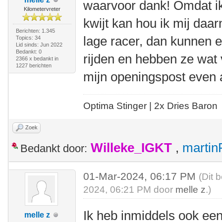
waarvoor dank! Omdat ik 
Kilometervreter
kwijt kan hou ik mij daa
Berichten: 1.345
lage racer, dan kunnen e
Topics: 34
Lid sinds: Jun 2022
Bedankt: 0
rijden en hebben ze wat v
2366 x bedankt in
1227 berichten
mijn openingspost even
Optima Stinger |
2x Dries Baron
Zoek
Willeke_IGKT
,
martin
Bedankt door:
01-Mar-2024, 06:17 PM
(Dit 
2024, 06:21 PM door
melle z
.)
Ik heb inmiddels ook ee
melle z