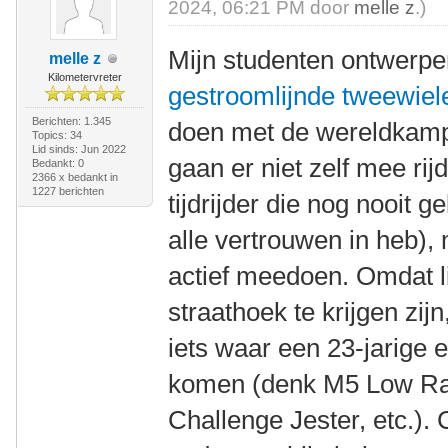
2024, 06:21 PM door
melle z
.)
Mijn studenten ontwerp
melle z
Kilometervreter
gestroomlijnde tweewiel
Berichten: 1.345
doen met de wereldkamp
Topics: 34
Lid sinds: Jun 2022
gaan er niet zelf mee rijd
Bedankt: 0
2366 x bedankt in
1227 berichten
tijdrijder die nog nooit g
alle vertrouwen in heb),
actief meedoen. Omdat li
straathoek te krijgen zij
iets waar een 23-jarige 
komen (denk M5 Low Ra
Challenge Jester, etc.). 