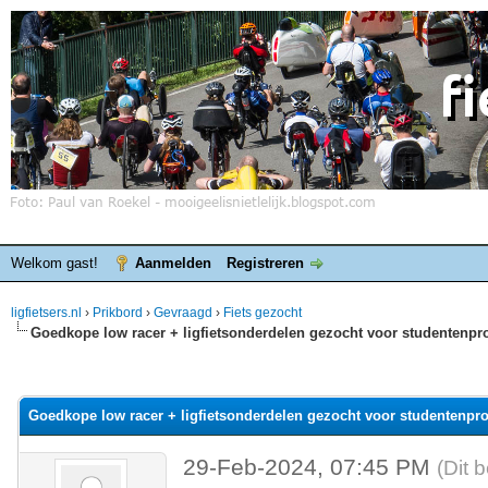
Welkom gast!
Aanmelden
Registreren
ligfietsers.nl
›
Prikbord
›
Gevraagd
›
Fiets gezocht
Goedkope low racer + ligfietsonderdelen gezocht voor studentenpro
elde waardering is 0
Goedkope low racer + ligfietsonderdelen gezocht voor studentenpro
29-Feb-2024, 07:45 PM
(Dit 