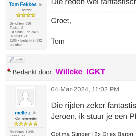
Die reden wel fantastisch
Tom Fekkes
Toerder
Groet,
Berichten: 656
Topics: 2
Lid sinds: Feb 2023
Bedankt: 21
Tom
1106 x bedankt in 592
berichten
Zoek
Willeke_IGKT
Bedankt door:
04-Mar-2024, 11:02 PM
Die rijden zeker fantasti
melle z
Jeroen, ik stuur je een P
Kilometervreter
Berichten: 1.345
Optima Stinger |
2x Dries Baron