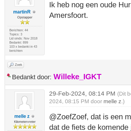
Ik heb nog een oude Hur
martinR
Amersfoort.
Opstapper
Berichten: 44
Topics: 3
Lid sinds: Nov 2018
Bedankt: 899
103 x bedankt in 43
berichten
Zoek
Willeke_IGKT
Bedankt door:
29-Feb-2024, 08:14 PM
(Dit 
2024, 08:15 PM door
melle z
.)
@ZoefZoef, dat is een mog
melle z
Kilometervreter
dat de fiets de komende j