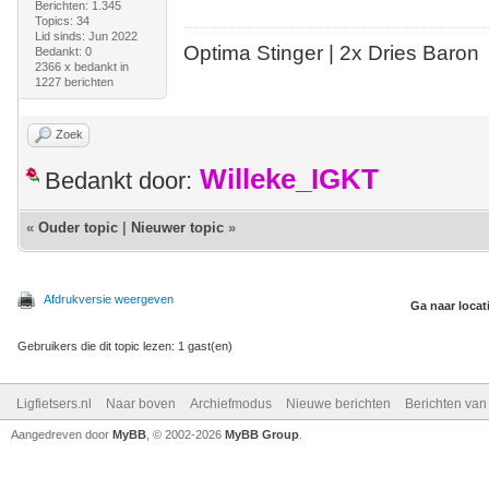
Berichten: 1.345
Topics: 34
Lid sinds: Jun 2022
Optima Stinger |
2x Dries Baron
Bedankt: 0
2366 x bedankt in
1227 berichten
Zoek
Willeke_IGKT
Bedankt door:
«
Ouder topic
|
Nieuwer topic
»
Afdrukversie weergeven
Ga naar locat
Gebruikers die dit topic lezen: 1 gast(en)
Ligfietsers.nl
Naar boven
Archiefmodus
Nieuwe berichten
Berichten va
Aangedreven door
MyBB
, © 2002-2026
MyBB Group
.