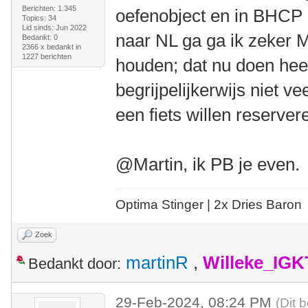
Berichten: 1.345
oefenobject en in BHCP r
Topics: 34
Lid sinds: Jun 2022
naar NL ga ga ik zeker M
Bedankt: 0
2366 x bedankt in
1227 berichten
houden; dat nu doen heef
begrijpelijkerwijs niet 
een fiets willen reserver
@Martin, ik PB je even.
Optima Stinger |
2x Dries Baron
Zoek
martinR
,
Willeke_IGK
Bedankt door:
29-Feb-2024, 08:24 PM
(Dit 