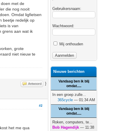
t doen met de
Gebruikersnaam:
der die nog nooit
edoen. Omdat ligfietsen
n beetje redelijk op
ets is van
Wachtwoord:
en grens aan wat ik
Mij onthouden
vorken, grote
teraard niet nieuw te
Nieuwe berichten
Vandaag ben ik blij
}
Antwoord
omdat.....
In een groep zulle...
365cycle
— 01:34 AM
#2
Vandaag ben ik blij
omdat.....
Roken, computers, te...
Bob Hagendijk
— 11:38
 kost het me qua