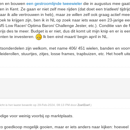
pen en bouwen
een gestroomlijnde tweewieler
die in augustus mee gaa
n Kent. Ze gaan er niet zelf mee rijden (dat doet een triatleet/ tijdrij
waar ik alle vertrouwen in heb), maar ze willen zelf ook graag actief me
hoek te krijgen zijn, ben ik in NL op zoek naar iets waar een 23-jarige ee
Low Racer/ Optima Baron/ Challenge Jester, etc.). Conditie van de fi
ijs des te meer. Budget is er niet, dus dit komt uit mijn knip en er is e
enten te investeren.
Ik ben eind maart/ begin april in NL.
fietsonderdelen zijn welkom, met name 406/ 451 wielen, banden en voor
eiderollen, stuurtjes, zitjes, losse frames, trapbuizen, etc. Het hoeft ui
ericht is het laatst bewerkt op 29-Feb-2024, 08:13 PM door
ZoefZoef
.)
dige voor weinig voorbij op marktplaats.
 zo goedkoop mogelijk gooien, maar er iets anders naar kijken: hoeveel