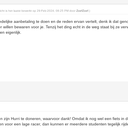
ericht is het laatst bewerkt op 29-Feb-2024, 08:25 PM door
ZoefZoef
.)
redelijke aanbetaling te doen en de reden ervan vertelt, denk ik dat ge
willen bewaren voor je. Tenzij het ding echt in de weg staat bij ze verw
en eigenlijk.
 zijn Hurri te doneren, waarvoor dank! Omdat ik nog wel een fiets in de
en voor een lage racer, dan kunnen er meerdere studenten tegelijk rij