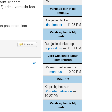
PM
arkt. Ik neem
ch?) prima verkocht kan
Vandaag ben ik blij
omdat.....
Dus jullie denken ...
datakneder
— 11:08 PM
een passende fiets
Vandaag ben ik blij
omdat.....
Dus jullie denken op...
}
Antwoord
Lopopodium
— 11:01 PM
vork Challenge Taifun
demonteren
#3
Waarom niet even met...
martinus
— 10:29 PM
Milan 4.2
Klopt, bij het aan...
Wim -de roetsende
—
10:27 PM
Vandaag ben ik blij
omdat.....