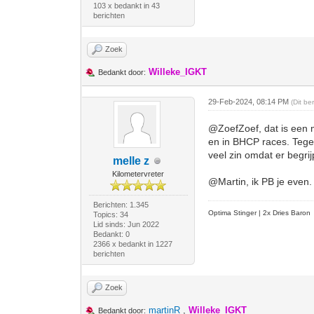
103 x bedankt in 43
berichten
Zoek
Willeke_IGKT
Bedankt door:
29-Feb-2024, 08:14 PM
(Dit b
@ZoefZoef, dat is een mo
en in BHCP races. Tegen
veel zin omdat er begrij
melle z
Kilometervreter
@Martin, ik PB je even.
Berichten: 1.345
Optima Stinger |
2x Dries Baron
Topics: 34
Lid sinds: Jun 2022
Bedankt: 0
2366 x bedankt in 1227
berichten
Zoek
martinR
,
Willeke_IGKT
Bedankt door: