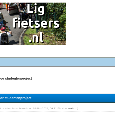
oor studentenproject
or studentenproject
richt is het laatst bewerkt op 01-Mar-2024, 06:21 PM door
melle z
.)