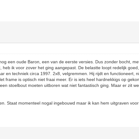
r nog een oude Baron, een van de eerste versies. Dus zonder bocht, me
al, heb ik voor zover het ging aangepast. De belastte loopt redelijk goed,
r en techniek circa 1997. 2x8, velgremmen. Hij rijdt en functioneert, n
Het frame is optisch niet fraai meer. Er is iets heel hardnekkigs op gek
 een stoelbout moeten uitboren wat niet fantastisch ging. Maar er zit 
len. Staat momenteel nogal ingebouwd maar ik kan hem uitgraven voor 