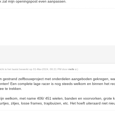
 Ik zal mijn openingspost even aanpassen.
richt is het laatst bewerkt op 01-Mar-2024, 06:21 PM door
melle z
.)
en gestrand zelfbouwproject met onderdelen aangeboden gekregen, waar
ten! Een complete lage racer is nog steeds welkom en binnen het rede
e te trekken.
zijn welkom, met name 406/ 451 wielen, banden en voorvorken, grote k
urtjes, zitjes, losse frames, trapbuizen, etc. Het hoeft uiteraard niet nieu