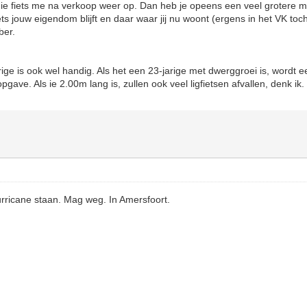
die fiets me na verkoop weer op. Dan heb je opeens een veel grotere m
ets jouw eigendom blijft en daar waar jij nu woont (ergens in het VK to
ber.
rige is ook wel handig. Als het een 23-jarige met dwerggroei is, wordt 
gave. Als ie 2.00m lang is, zullen ook veel ligfietsen afvallen, denk ik.
rricane staan. Mag weg. In Amersfoort.