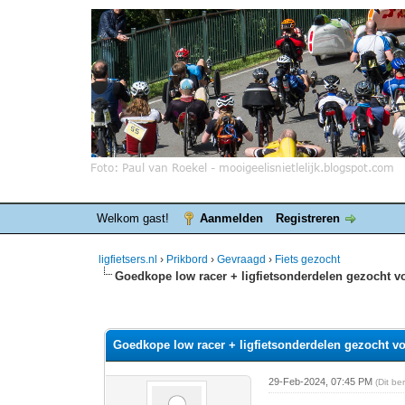
Welkom gast!
Aanmelden
Registreren
ligfietsers.nl
›
Prikbord
›
Gevraagd
›
Fiets gezocht
Goedkope low racer + ligfietsonderdelen gezocht v
0 stemmen - gemiddelde waardering is 0
1
2
3
4
5
Goedkope low racer + ligfietsonderdelen gezocht vo
29-Feb-2024, 07:45 PM
(Dit be