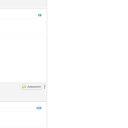
#9
}
Antwoord
#10