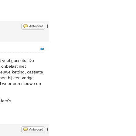
}
Antwoord
#8
t veel gussets. De
 onbelast niet
ieuwe ketting, cassette
omen bij een vorige
wel weer een nieuwe op
foto's.
}
Antwoord