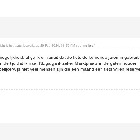
ericht is het laatst bewerkt op 29-Feb-2024, 08:15 PM door
melle z
.)
gelijkheid, al ga ik er vanuit dat de fiets de komende jaren in gebruik 
 de tijd dat ik naar NL ga ga ik zeker Marktplaats in de gaten houden; 
pelijkerwijs niet veel mensen zijn die een maand een fiets willen reserv