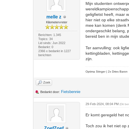
Mijn studenten ontwer
wereldkampioenschappen i
geligfietst heeft, maar 
melle z
hier niet op elke straat
Kilometervreter
mee kan komen (denk M5 
ondergeschikt belang, pr
Berichten: 1.345
bereid ben in mijn stud
Topics: 34
Lid sinds: Jun 2022
Bedankt: 0
Ter aanvulling: ook lig
2366 x bedankt in 1227
kettingbladen, kettinggel
berichten
zijn.
Optima Stinger |
2x Dries Baron
Zoek
Fietsbennie
Bedankt door:
29-Feb-2024, 08:04 PM
(Dit b
Er komt geregeld het no
Toch zou ik het niet op
ZoefZoef