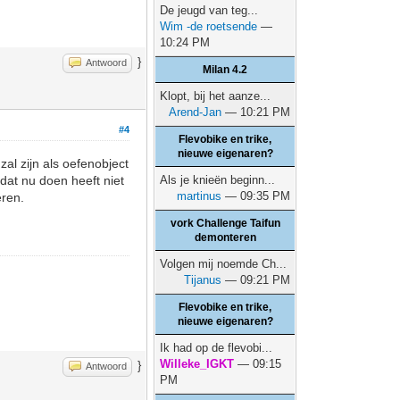
De jeugd van teg...
Wim -de roetsende
—
10:24 PM
}
Antwoord
Milan 4.2
Klopt, bij het aanze...
Arend-Jan
— 10:21 PM
#4
Flevobike en trike,
nieuwe eigenaren?
zal zijn als oefenobject
dat nu doen heeft niet
Als je knieën beginn...
martinus
— 09:35 PM
eren.
vork Challenge Taifun
demonteren
Volgen mij noemde Ch...
Tijanus
— 09:21 PM
Flevobike en trike,
nieuwe eigenaren?
Ik had op de flevobi...
Willeke_IGKT
— 09:15
}
Antwoord
PM