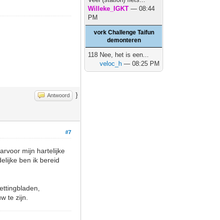
Willeke_IGKT
— 08:44
PM
vork Challenge Taifun
demonteren
118 Nee, het is een...
veloc_h
— 08:25 PM
}
Antwoord
#7
voor mijn hartelijke
lijke ben ik bereid
ettingbladen,
w te zijn.