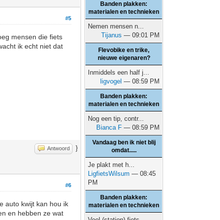
Banden plakken:
materialen en technieken
#5
Nemen mensen n...
Tijanus
— 09:01 PM
noeg mensen die fiets
acht ik echt niet dat
Flevobike en trike,
nieuwe eigenaren?
Inmiddels een half j...
ligvogel
— 08:59 PM
Banden plakken:
materialen en technieken
Nog een tip, contr...
Bianca F
— 08:59 PM
Vandaag ben ik niet blij
}
Antwoord
omdat.....
Je plakt met h...
LigfietsWilsum
— 08:45
PM
#6
Banden plakken:
 auto kwijt kan hou ik
materialen en technieken
den en hebben ze wat
Veel (station) fiets...