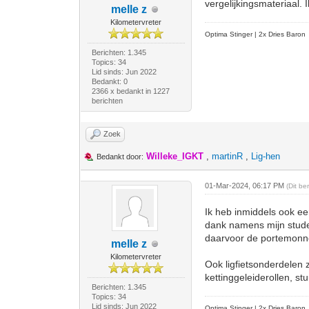
vergelijkingsmateriaal.
melle z
Kilometervreter
Optima Stinger |
2x Dries Baron
Berichten: 1.345
Topics: 34
Lid sinds: Jun 2022
Bedankt: 0
2366 x bedankt in 1227
berichten
Zoek
Willeke_IGKT
,
martinR
,
Lig-hen
Bedankt door:
01-Mar-2024, 06:17 PM
(Dit be
Ik heb inmiddels ook e
dank namens mijn studen
daarvoor de portemonne
melle z
Kilometervreter
Ook ligfietsonderdelen 
kettinggeleiderollen, stu
Berichten: 1.345
Topics: 34
Lid sinds: Jun 2022
Optima Stinger |
2x Dries Baron