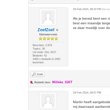
29-Feb-2024, 08:24 PM
(Dit b
Als je bereid bent een 
best een maandje langer 
ze daar moeilijk over do
ZoefZoef
Kilometervreter
Berichten: 2.878
Topics: 30
Lid sinds: Dec 2017
Bedankt: 42
4456 x bedankt in 2452
berichten
Zoek
Willeke_IGKT
Bedankt door:
29-Feb-2024, 08:57 PM
Martin heeft aangeboden
mij daarnaast aanbevol