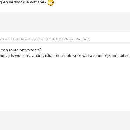
g én verstook je wat spek
richt is het laatst bewerkt op 21-Jun-2023, 12:12 AM door
ZoefZoef
.)
an een route ontvangen?
nerzijds wel leuk, anderzijds ben ik ook weer wat afstandelijk met dit so