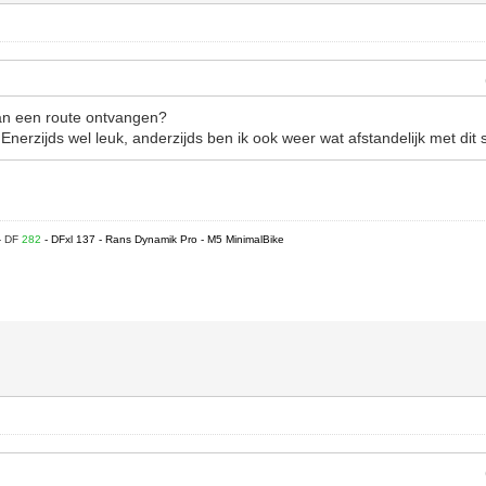
 van een route ontvangen?
 Enerzijds wel leuk, anderzijds ben ik ook weer wat afstandelijk met dit 
- DF
282
- DFxl 137 - Rans Dynamik Pro - M5 MinimalBike