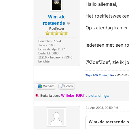
Hallo allemaal,
Het roeifietsweekend
Wim -de
roetsende
Op zaterdag kan er
Roeifietser
Berichten: 7.594
Iedereen met een ro
Topics: 190
Lid sinds: Apr 2017
Bedankt: 3660
11216 x bedankt in 5340
@ZoefZoef, zie ik j
berichten
Thys 209 Rowingbike
- M5 CHR 
Website
Zoek
Willeke_IGKT
,
pietandringa
Bedankt door:
21-Apr-2023, 02:50 PM
Wim -de roetsende s