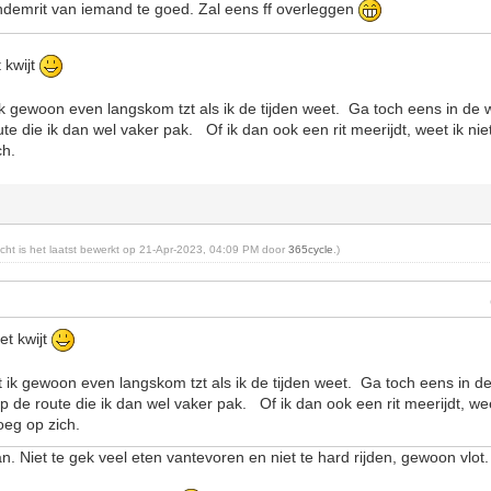
ndemrit van iemand te goed. Zal eens ff overleggen
t kwijt
 ik gewoon even langskom tzt als ik de tijden weet. Ga toch eens in de
ute die ik dan wel vaker pak. Of ik dan ook een rit meerijdt, weet ik n
ch.
richt is het laatst bewerkt op 21-Apr-2023, 04:09 PM door
365cycle
.)
et kwijt
at ik gewoon even langskom tzt als ik de tijden weet. Ga toch eens in d
p de route die ik dan wel vaker pak. Of ik dan ook een rit meerijdt, we
eg op zich.
an. Niet te gek veel eten vantevoren en niet te hard rijden, gewoon vlo