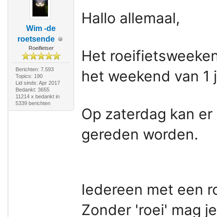
Hallo allemaal,
Wim -de
roetsende
Roeifietser
Het roeifietsweekend
Berichten: 7.593
het weekend van 1 j
Topics: 190
Lid sinds: Apr 2017
Bedankt: 3655
11214 x bedankt in
5339 berichten
Op zaterdag kan er 
gereden worden.
Iedereen met een ro
Zonder 'roei' mag j