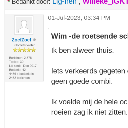
Lig-hen
,
Willeke_IGK
Bedankt door:
01-Jul-2023, 03:34 PM
Wim -de roetsende sc
ZoefZoef
Kilometervreter
Ik ben alweer thuis.
Berichten: 2.878
Topics: 30
Lid sinds: Dec 2017
Iets verkeerds gegeten 
Bedankt: 42
4456 x bedankt in
2452 berichten
geen goede combi.
Ik voelde mij de hele o
roeien zag ik niet zitten.