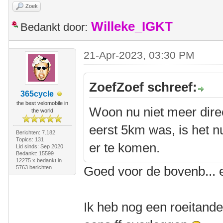
Zoek
Willeke_IGKT
Bedankt door:
21-Apr-2023, 03:30 PM
ZoefZoef schreef:
365cycle
the best velomobile in
Woon nu niet meer dire
the world
eerst 5km was, is het 
Berichten: 7.182
Topics: 131
er te komen.
Lid sinds: Sep 2020
Bedankt: 15599
12275 x bedankt in
Goed voor de bovenb... 
5763 berichten
Ik heb nog een roeitande