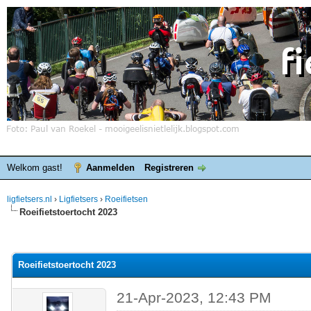
Welkom gast!
Aanmelden
Registreren
ligfietsers.nl
›
Ligfietsers
›
Roeifietsen
Roeifietstoertocht 2023
elde waardering is 0
Roeifietstoertocht 2023
21-Apr-2023, 12:43 PM