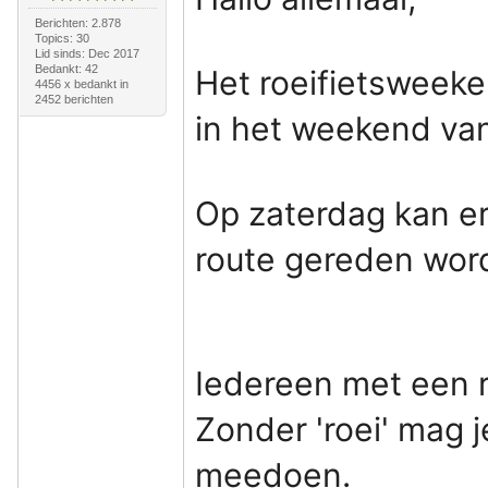
Berichten: 2.878
Topics: 30
Lid sinds: Dec 2017
Bedankt: 42
Het roeifietsweeken
4456 x bedankt in
2452 berichten
in het weekend van 
Op zaterdag kan er
route gereden wor
Iedereen met een r
Zonder 'roei' mag j
meedoen.