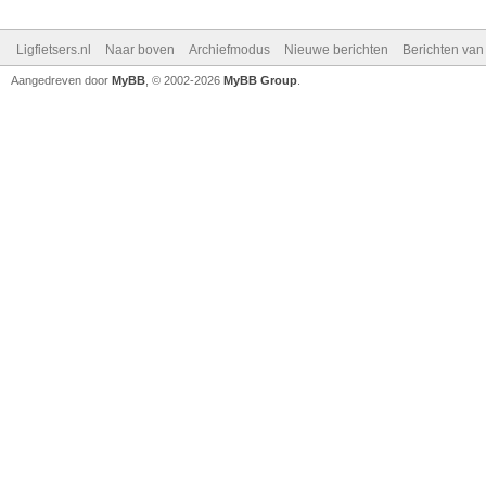
Ligfietsers.nl
Naar boven
Archiefmodus
Nieuwe berichten
Berichten va
Aangedreven door
MyBB
, © 2002-2026
MyBB Group
.