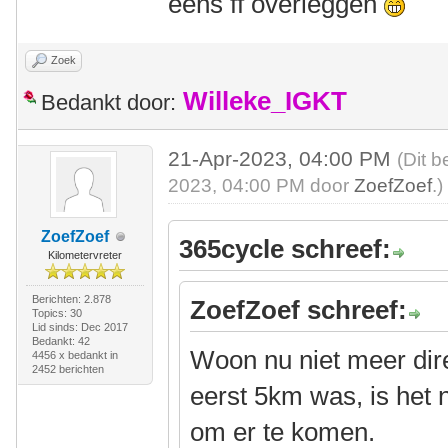
eens ff overleggen
Zoek
Willeke_IGKT
Bedankt door:
21-Apr-2023, 04:00 PM
(Dit b
2023, 04:00 PM door
ZoefZoef
.)
ZoefZoef
365cycle schreef:
Kilometervreter
Berichten: 2.878
ZoefZoef schreef:
Topics: 30
Lid sinds: Dec 2017
Bedankt: 42
Woon nu niet meer dir
4456 x bedankt in
2452 berichten
eerst 5km was, is het 
om er te komen.