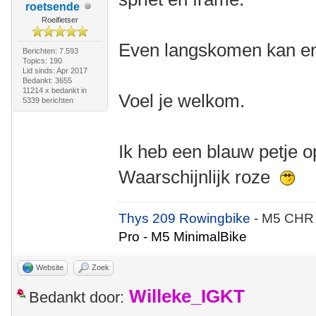
roetsende
Roeifietser
Even langskomen kan en 
Berichten: 7.593
Topics: 190
Lid sinds: Apr 2017
Bedankt: 3655
11214 x bedankt in
Voel je welkom.
5339 berichten
Ik heb een blauw petje op
Waarschijnlijk roze
Thys 209 Rowingbike
- M5 CHR
Pro - M5 MinimalBike
Website
Zoek
Willeke_IGKT
Bedankt door: