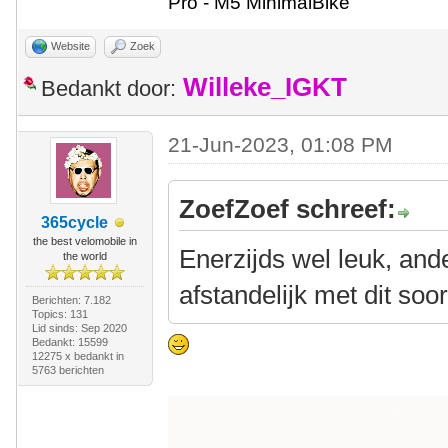
Pro - M5 MinimalBike
Website
Zoek
Willeke_IGKT
Bedankt door:
21-Jun-2023, 01:08 PM
ZoefZoef schreef:
365cycle
the best velomobile in
Enerzijds wel leuk, and
the world
afstandelijk met dit soor
Berichten: 7.182
Topics: 131
Lid sinds: Sep 2020
Bedankt: 15599
12275 x bedankt in
5763 berichten