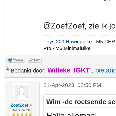
@ZoefZoef, zie ik j
Thys 209 Rowingbike
- M5 CHR
Pro - M5 MinimalBike
Website
Zoek
Willeke_IGKT
,
pietan
Bedankt door:
21-Apr-2023, 02:50 PM
Wim -de roetsende sc
ZoefZoef
Kilometervreter
Hallo allemaal,