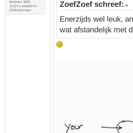
ZoefZoef schreef:
Bedankt: 3655
11214 x bedankt in
5339 berichten
Enerzijds wel leuk, a
wat afstandelijk met d