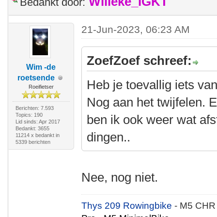
Willeke_IGKT
Bedankt door:
21-Jun-2023, 06:23 AM
ZoefZoef schreef:
Wim -de
roetsende
Heb je toevallig iets v
Roeifietser
Nog aan het twijfelen. E
Berichten: 7.593
Topics: 190
ben ik ook weer wat afst
Lid sinds: Apr 2017
Bedankt: 3655
dingen..
11214 x bedankt in
5339 berichten
Nee, nog niet.
Thys 209 Rowingbike
- M5 CHR