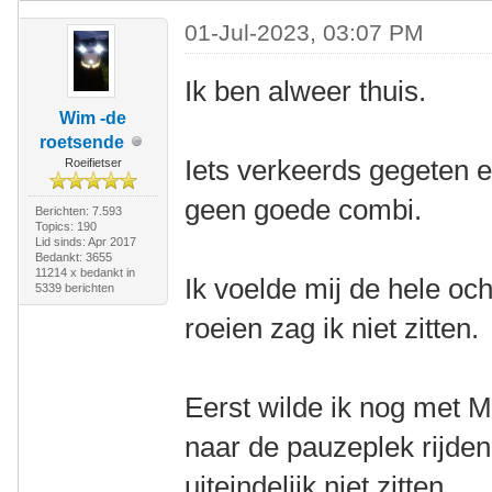
01-Jul-2023, 03:07 PM
Ik ben alweer thuis.
Wim -de
roetsende
Iets verkeerds gegeten e
Roeifietser
geen goede combi.
Berichten: 7.593
Topics: 190
Lid sinds: Apr 2017
Bedankt: 3655
11214 x bedankt in
Ik voelde mij de hele oc
5339 berichten
roeien zag ik niet zitten.
Eerst wilde ik nog met M
naar de pauzeplek rijden
uiteindelijk niet zitten.