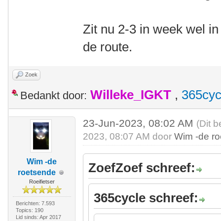
Zit nu 2-3 in week wel i
de route.
Zoek
Willeke_IGKT
,
365cyc
Bedankt door:
23-Jun-2023, 08:02 AM
(Dit b
2023, 08:07 AM door
Wim -de r
Wim -de
ZoefZoef schreef:
roetsende
Roeifietser
365cycle schreef:
Berichten: 7.593
Topics: 190
Lid sinds: Apr 2017