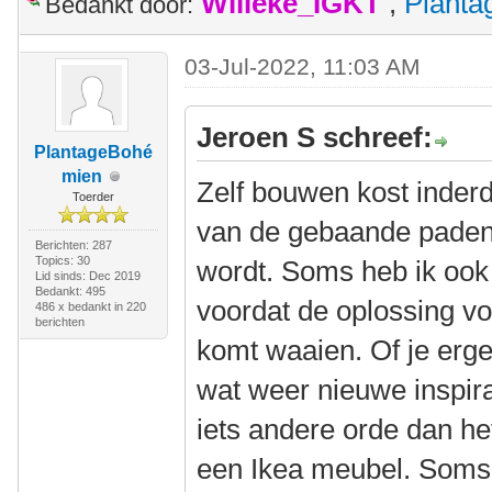
Willeke_IGKT
,
Plant
Bedankt door:
03-Jul-2022, 11:03 AM
Jeroen S schreef:
PlantageBohé
mien
Zelf bouwen kost inderd
Toerder
van de gebaande paden a
Berichten: 287
Topics: 30
wordt. Soms heb ik ook
Lid sinds: Dec 2019
Bedankt: 495
voordat de oplossing v
486 x bedankt in 220
berichten
komt waaien. Of je ergen
wat weer nieuwe inspira
iets andere orde dan he
een Ikea meubel. Soms 