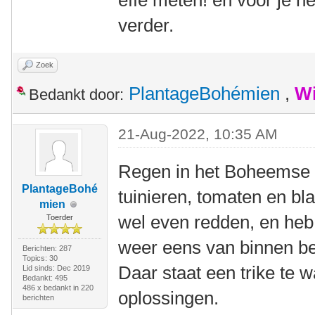
effe meten! en voor je h
verder.
Zoek
PlantageBohémien
,
Wi
Bedankt door:
21-Aug-2022, 10:35 AM
Regen in het Boheemse 
PlantageBohé
tuinieren, tomaten en b
mien
wel even redden, en heb 
Toerder
weer eens van binnen b
Berichten: 287
Topics: 30
Daar staat een trike te 
Lid sinds: Dec 2019
Bedankt: 495
486 x bedankt in 220
oplossingen.
berichten