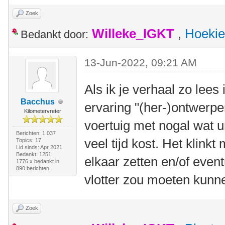
Zoek
Willeke_IGKT
,
Hoekie
Bedankt door:
13-Jun-2022, 09:21 AM
Als ik je verhaal zo lees
Bacchus
ervaring "(her-)ontwerpe
Kilometervreter
voertuig met nogal wat 
Berichten: 1.037
veel tijd kost. Het klink
Topics: 17
Lid sinds: Apr 2021
Bedankt: 1251
elkaar zetten en/of even
1776 x bedankt in
890 berichten
vlotter zou moeten kunn
Zoek