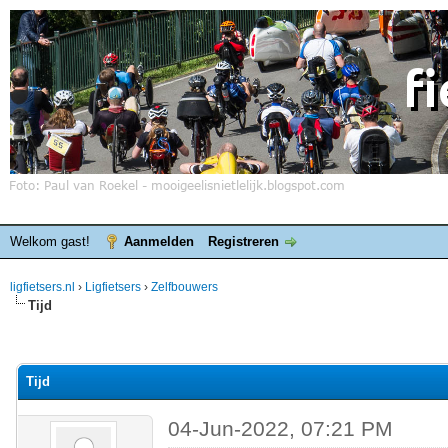
Welkom gast!
Aanmelden
Registreren
ligfietsers.nl
›
Ligfietsers
›
Zelfbouwers
Tijd
elde waardering is 0
Tijd
04-Jun-2022, 07:21 PM