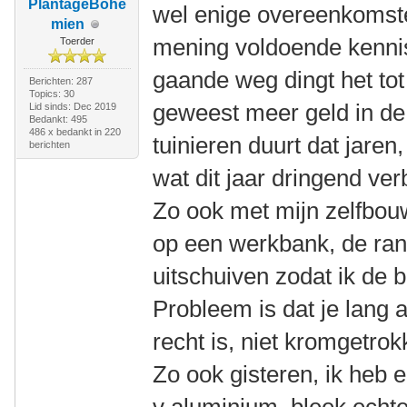
PlantageBohé
wel enige overeenkomsten
mien
mening voldoende kennis
Toerder
gaande weg dingt het tot 
Berichten: 287
Topics: 30
geweest meer geld in de u
Lid sinds: Dec 2019
Bedankt: 495
486 x bedankt in 220
tuinieren duurt dat jaren,
berichten
wat dit jaar dringend ve
Zo ook met mijn zelfbou
op een werkbank, de rand
uitschuiven zodat ik de 
Probleem is dat je lang a
recht is, niet kromgetrok
Zo ook gisteren, ik heb