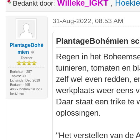
Willeke_IGKT
,
Hoekie
Bedankt door:
31-Aug-2022, 08:53 AM
PlantageBohémien sc
PlantageBohé
mien
Regen in het Boheemse
Toerder
tuinieren, tomaten en 
Berichten: 287
Topics: 30
zelf wel even redden, e
Lid sinds: Dec 2019
Bedankt: 495
werkplaats weer eens 
486 x bedankt in 220
berichten
Daar staat een trike te
oplossingen.
"Het verstellen van de A