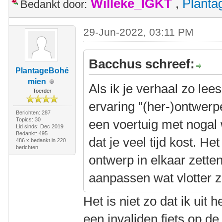
Willeke_IGKT
,
Plant
Bedankt door:
29-Jun-2022, 03:11 PM
Bacchus schreef:
PlantageBohé
mien
Als ik je verhaal zo lee
Toerder
ervaring "(her-)ontwerp
Berichten: 287
Topics: 30
een voertuig met nogal
Lid sinds: Dec 2019
Bedankt: 495
dat je veel tijd kost. H
486 x bedankt in 220
berichten
ontwerp in elkaar zetten
aanpassen wat vlotter
Het is niet zo dat ik uit
een invaliden fiets op de