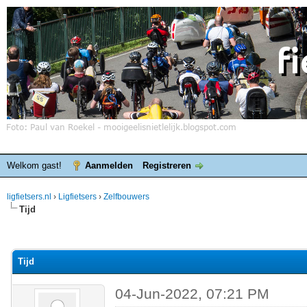
Welkom gast!
Aanmelden
Registreren
ligfietsers.nl
›
Ligfietsers
›
Zelfbouwers
Tijd
elde waardering is 0
Tijd
04-Jun-2022, 07:21 PM