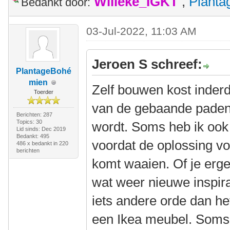
Willeke_IGKT
,
Plant
Bedankt door:
03-Jul-2022, 11:03 AM
Jeroen S schreef:
PlantageBohé
mien
Zelf bouwen kost inderd
Toerder
van de gebaande paden a
Berichten: 287
Topics: 30
wordt. Soms heb ik ook
Lid sinds: Dec 2019
Bedankt: 495
voordat de oplossing v
486 x bedankt in 220
berichten
komt waaien. Of je ergen
wat weer nieuwe inspira
iets andere orde dan he
een Ikea meubel. Soms 