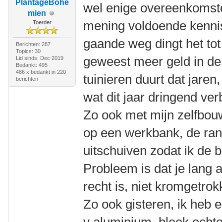
PlantageBohé
wel enige overeenkomsten
mien
mening voldoende kennis
Toerder
gaande weg dingt het tot 
Berichten: 287
Topics: 30
geweest meer geld in de u
Lid sinds: Dec 2019
Bedankt: 495
486 x bedankt in 220
tuinieren duurt dat jaren,
berichten
wat dit jaar dringend ve
Zo ook met mijn zelfbou
op een werkbank, de rand
uitschuiven zodat ik de 
Probleem is dat je lang a
recht is, niet kromgetrok
Zo ook gisteren, ik heb