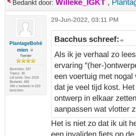
Willeke_IGKT
,
Plant
Bedankt door:
29-Jun-2022, 03:11 PM
Bacchus schreef:
PlantageBohé
mien
Als ik je verhaal zo lee
Toerder
ervaring "(her-)ontwerp
Berichten: 287
Topics: 30
een voertuig met nogal
Lid sinds: Dec 2019
Bedankt: 495
dat je veel tijd kost. H
486 x bedankt in 220
berichten
ontwerp in elkaar zetten
aanpassen wat vlotter
Het is niet zo dat ik uit
een invaliden fiets op de