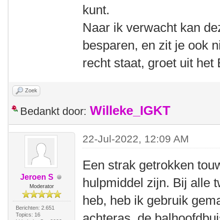
kunt.
Naar ik verwacht kan dez
besparen, en zit je ook n
recht staat, groet uit h
Zoek
Willeke_IGKT
Bedankt door:
22-Jul-2022, 12:09 AM
Een strak getrokken tou
Jeroen S
hulpmiddel zijn. Bij alle
Moderator
heb, heb ik gebruik gem
Berichten: 2.651
achteras, de balhoofdbui
Topics: 16