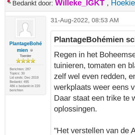
Willeke_IGKT
,
Hoekie
Bedankt door:
31-Aug-2022, 08:53 AM
PlantageBohémien sc
PlantageBohé
mien
Regen in het Boheemse
Toerder
tuinieren, tomaten en 
Berichten: 287
Topics: 30
zelf wel even redden, e
Lid sinds: Dec 2019
Bedankt: 495
werkplaats weer eens 
486 x bedankt in 220
berichten
Daar staat een trike te
oplossingen.
"Het verstellen van de A