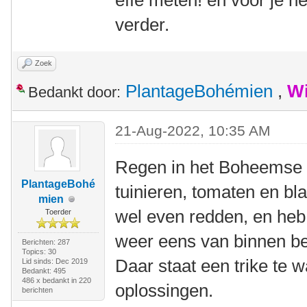
effe meten! en voor je h
verder.
Zoek
PlantageBohémien
,
Wi
Bedankt door:
21-Aug-2022, 10:35 AM
Regen in het Boheemse 
PlantageBohé
tuinieren, tomaten en b
mien
wel even redden, en heb 
Toerder
weer eens van binnen b
Berichten: 287
Topics: 30
Daar staat een trike te 
Lid sinds: Dec 2019
Bedankt: 495
486 x bedankt in 220
oplossingen.
berichten