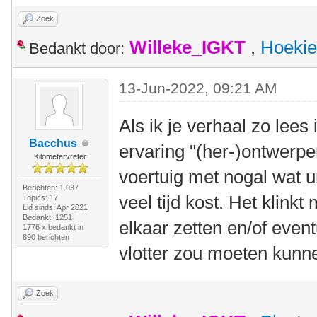
Zoek
Willeke_IGKT
,
Hoekie
Bedankt door:
13-Jun-2022, 09:21 AM
Als ik je verhaal zo lees
Bacchus
ervaring "(her-)ontwerpe
Kilometervreter
voertuig met nogal wat 
Berichten: 1.037
veel tijd kost. Het klink
Topics: 17
Lid sinds: Apr 2021
Bedankt: 1251
elkaar zetten en/of even
1776 x bedankt in
890 berichten
vlotter zou moeten kunn
Zoek