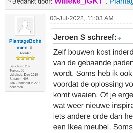
Willeke_IGKT
,
Plant
Bedankt door:
03-Jul-2022, 11:03 AM
Jeroen S schreef:
PlantageBohé
mien
Zelf bouwen kost inderd
Toerder
van de gebaande paden a
Berichten: 287
Topics: 30
wordt. Soms heb ik ook
Lid sinds: Dec 2019
Bedankt: 495
voordat de oplossing v
486 x bedankt in 220
berichten
komt waaien. Of je ergen
wat weer nieuwe inspira
iets andere orde dan he
een Ikea meubel. Soms 