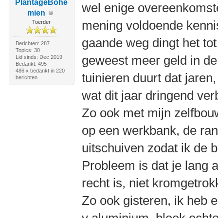
PlantageBohé
wel enige overeenkomsten
mien
mening voldoende kennis
Toerder
gaande weg dingt het tot 
Berichten: 287
Topics: 30
geweest meer geld in de u
Lid sinds: Dec 2019
Bedankt: 495
486 x bedankt in 220
tuinieren duurt dat jaren,
berichten
wat dit jaar dringend ve
Zo ook met mijn zelfbou
op een werkbank, de rand
uitschuiven zodat ik de 
Probleem is dat je lang a
recht is, niet kromgetrok
Zo ook gisteren, ik heb