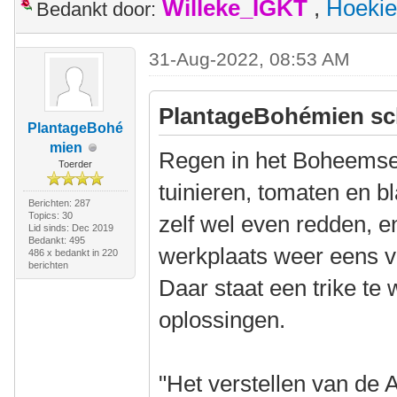
Willeke_IGKT
,
Hoekie
Bedankt door:
31-Aug-2022, 08:53 AM
PlantageBohémien sc
PlantageBohé
mien
Regen in het Boheemse
Toerder
tuinieren, tomaten en 
Berichten: 287
Topics: 30
zelf wel even redden, e
Lid sinds: Dec 2019
Bedankt: 495
werkplaats weer eens 
486 x bedankt in 220
berichten
Daar staat een trike te
oplossingen.
"Het verstellen van de A