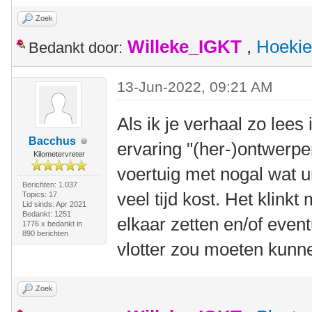
Zoek
Willeke_IGKT
,
Hoekie
Bedankt door:
13-Jun-2022, 09:21 AM
Als ik je verhaal zo lees
Bacchus
ervaring "(her-)ontwerpe
Kilometervreter
voertuig met nogal wat 
Berichten: 1.037
veel tijd kost. Het klink
Topics: 17
Lid sinds: Apr 2021
Bedankt: 1251
elkaar zetten en/of even
1776 x bedankt in
890 berichten
vlotter zou moeten kunn
Zoek