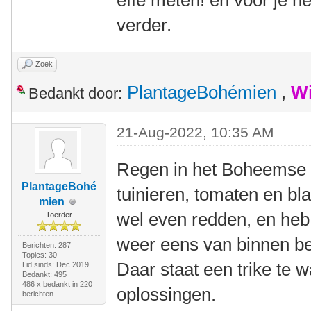
effe meten! en voor je h
verder.
Zoek
PlantageBohémien
,
Wi
Bedankt door:
21-Aug-2022, 10:35 AM
Regen in het Boheemse 
PlantageBohé
tuinieren, tomaten en b
mien
wel even redden, en heb 
Toerder
weer eens van binnen b
Berichten: 287
Topics: 30
Daar staat een trike te 
Lid sinds: Dec 2019
Bedankt: 495
486 x bedankt in 220
oplossingen.
berichten