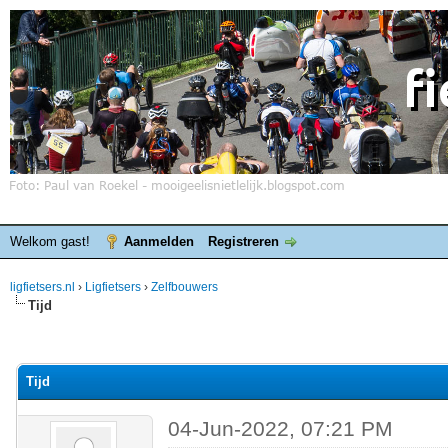
Welkom gast!
Aanmelden
Registreren
ligfietsers.nl
›
Ligfietsers
›
Zelfbouwers
Tijd
elde waardering is 0
Tijd
04-Jun-2022, 07:21 PM