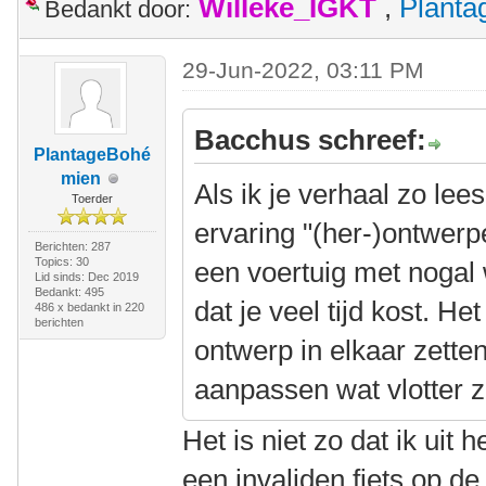
Willeke_IGKT
,
Plant
Bedankt door:
29-Jun-2022, 03:11 PM
Bacchus schreef:
PlantageBohé
mien
Als ik je verhaal zo lee
Toerder
ervaring "(her-)ontwerp
Berichten: 287
Topics: 30
een voertuig met nogal
Lid sinds: Dec 2019
Bedankt: 495
dat je veel tijd kost. H
486 x bedankt in 220
berichten
ontwerp in elkaar zetten
aanpassen wat vlotter
Het is niet zo dat ik uit
een invaliden fiets op de