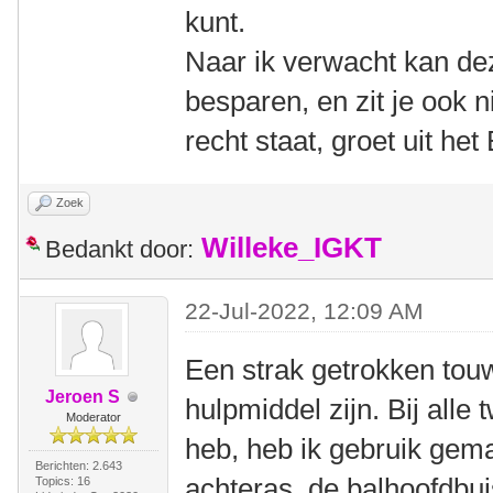
kunt.
Naar ik verwacht kan dez
besparen, en zit je ook n
recht staat, groet uit h
Zoek
Willeke_IGKT
Bedankt door:
22-Jul-2022, 12:09 AM
Een strak getrokken tou
Jeroen S
hulpmiddel zijn. Bij alle
Moderator
heb, heb ik gebruik gem
Berichten: 2.643
achteras, de balhoofdbui
Topics: 16