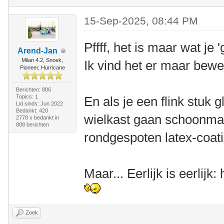
15-Sep-2025, 08:44 PM
Pffff, het is maar wat je
Arend-Jan
Milan 4.2, Snoek,
Ik vind het er maar bewer
Pioneer, Hurricane
Berichten: 806
Topics: 1
En als je een flink stuk 
Lid sinds: Jun 2022
Bedankt: 420
wielkast gaan schoonm
2778 x bedankt in
808 berichten
rondgespoten latex-coati
Maar... Eerlijk is eerlijk:
Zoek