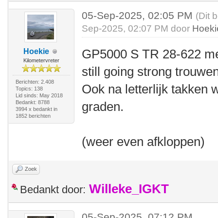
05-Sep-2025, 02:05 PM
(Dit 
Sep-2025, 02:07 PM door
Hoeki
GP5000 S TR 28-622 met
Hoekie
Kilometervreter
still going strong trouwe
Berichten: 2.408
Ook na letterlijk takken
Topics: 138
Lid sinds: May 2018
Bedankt: 8788
graden.
3994 x bedankt in
1852 berichten
(weer even afkloppen)
Zoek
Willeke_IGKT
Bedankt door:
05-Sep-2025, 07:12 PM