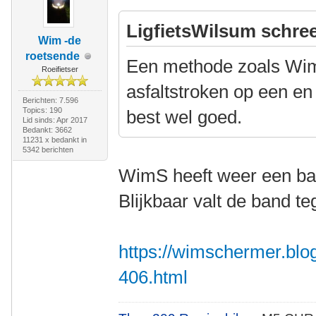
LigfietsWilsum schree
Wim -de
roetsende
Een methode zoals Wi
Roeifietser
asfaltstroken op een en
Berichten: 7.596
Topics: 190
best wel goed.
Lid sinds: Apr 2017
Bedankt: 3662
11231 x bedankt in
5342 berichten
WimS heeft weer een ba
Blijkbaar valt de band te
https://wimschermer.blo
406.html