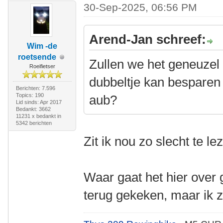
30-Sep-2025, 06:56 PM
Arend-Jan schreef:
Wim -de
roetsende
Zullen we het geneuzel 
Roeifietser
dubbeltje kan besparen 
Berichten: 7.596
Topics: 190
aub?
Lid sinds: Apr 2017
Bedankt: 3662
11231 x bedankt in
5342 berichten
Zit ik nou zo slecht te l
Waar gaat het hier over 
terug gekeken, maar ik 