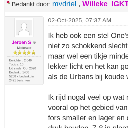
mvdriel
,
Willeke_IGK
Bedankt door:
02-Oct-2025, 07:37 AM
Ik heb ook een stel One
Jeroen S
niet zo schokkend slech
Moderator
maar wel een tikje minder
Berichten: 2.649
lekker licht en het kan go
Topics: 16
Lid sinds: Oct 2020
Bedankt: 1438
als de Urbans bij koud
5238 x bedankt in
2491 berichten
Ik rijd nogal veel op wa
vooral op het gebied van 
fors smaller en lager en