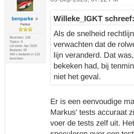
Willeke_IGKT schreef
benparke
Fietser
Als de snelheid rechtli
Berichten: 136
Topics: 6
verwachten dat de rolwe
Lid sinds: Apr 2025
Bedankt: 95
lijn veranderd. Dat was
469 x bedankt in 133
berichten
bekeken had, bij tenmin
niet het geval.
Er is een eenvoudige man
Markus' tests accuraat z
voer de tests zelf uit. H
speculeren over een test