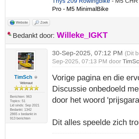
Thys 209 Rowingbike
- M5 CHR
Pro - M5 MinimalBike
Website
Zoek
Willeke_IGKT
Bedankt door:
30-Sep-2025, 07:12 PM
(Dit 
Sep-2025, 07:13 PM door
TimS
Vorige pagina en die erv
TimSch
Velonaut
Discussie onbedoeld me
Berichten: 963
door het woord 'prijsgar
Topics: 51
Lid sinds: Sep 2021
Bedankt: 1342
2865 x bedankt in
913 berichten
Dit alles speelde zich tr