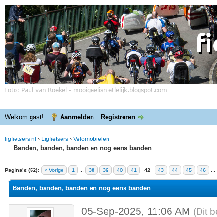
Welkom gast!
Aanmelden
Registreren
ligfietsers.nl
›
Ligfietsers
›
Velomobielen
Banden, banden, banden en nog eens banden
elde waardering is 3
Pagina's (52):
« Vorige
1
...
38
39
40
41
42
43
44
45
46
...
Banden, banden, banden en nog eens banden
05-Sep-2025, 11:06 AM
(Dit b