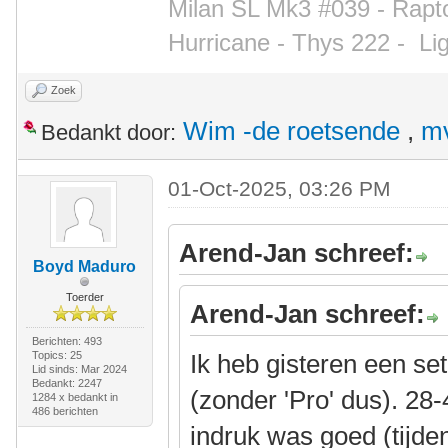
Milan SL Mk3 #039 - Rapto
Hurricane - Thys 222 -
Li
Zoek
Wim -de roetsende
,
mv
Bedankt door:
01-Oct-2025, 03:26 PM
Arend-Jan schreef:
Boyd Maduro
Toerder
Arend-Jan schreef:
Berichten: 493
Topics: 25
Ik heb gisteren een s
Lid sinds: Mar 2024
Bedankt: 2247
(zonder 'Pro' dus). 2
1284 x bedankt in
486 berichten
indruk was goed (tijd