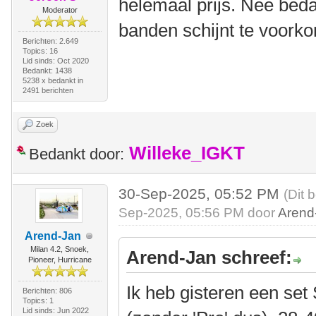
helemaal prijs. Nee bed
Moderator
banden schijnt te voork
Berichten: 2.649
Topics: 16
Lid sinds: Oct 2020
Bedankt: 1438
5238 x bedankt in
2491 berichten
Zoek
Willeke_IGKT
Bedankt door:
30-Sep-2025, 05:52 PM
(Dit 
Sep-2025, 05:56 PM door
Arend
Arend-Jan
Milan 4.2, Snoek,
Arend-Jan schreef:
Pioneer, Hurricane
Ik heb gisteren een se
Berichten: 806
Topics: 1
Lid sinds: Jun 2022