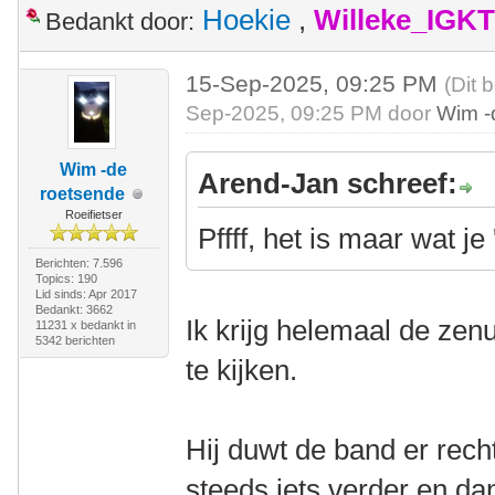
Hoekie
,
Willeke_IGKT
Bedankt door:
15-Sep-2025, 09:25 PM
(Dit 
Sep-2025, 09:25 PM door
Wim -
Wim -de
Arend-Jan schreef:
roetsende
Roeifietser
Pffff, het is maar wat j
Berichten: 7.596
Topics: 190
Lid sinds: Apr 2017
Bedankt: 3662
Ik krijg helemaal de zenu
11231 x bedankt in
5342 berichten
te kijken.
Hij duwt de band er recht
steeds iets verder en dan