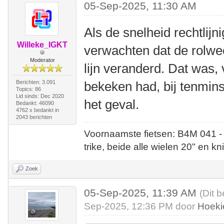
05-Sep-2025, 11:30 AM
Als de snelheid rechtlij
Willeke_IGKT
verwachten dat de rolwee
Moderator
lijn veranderd. Dat was,
Berichten: 3.091
bekeken had, bij tenmins
Topics: 86
Lid sinds: Dec 2020
het geval.
Bedankt: 46090
4762 x bedankt in
2043 berichten
Voornaamste fietsen: B4M 041 -
trike, beide alle wielen 20" en kn
Zoek
05-Sep-2025, 11:39 AM
(Dit b
Sep-2025, 12:36 PM door
Hoeki