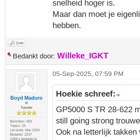
snelheid hoger is.
Maar dan moet je eigenli
hebben.
Zoek
Willeke_IGKT
Bedankt door:
05-Sep-2025, 07:59 PM
Hoekie schreef:
Boyd Maduro
GP5000 S TR 28-622 me
Toerder
still going strong trouw
Berichten: 493
Topics: 25
Ook na letterlijk takke
Lid sinds: Mar 2024
Bedankt: 2247
1284 x bedankt in