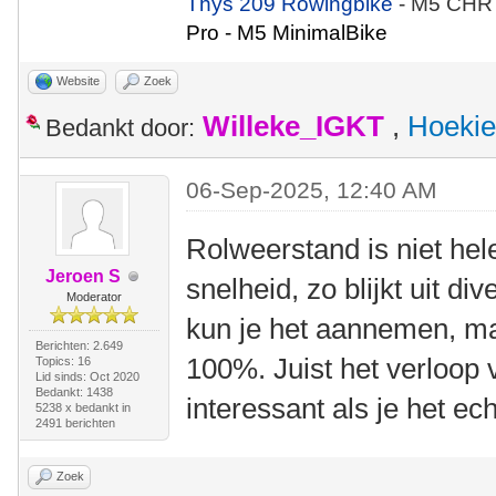
Thys 209 Rowingbike
- M5 CHR
Pro - M5 MinimalBike
Website
Zoek
Willeke_IGKT
,
Hoekie
Bedankt door:
06-Sep-2025, 12:40 AM
Rolweerstand is niet hel
Jeroen S
snelheid, zo blijkt uit div
Moderator
kun je het aannemen, ma
Berichten: 2.649
100%. Juist het verloop v
Topics: 16
Lid sinds: Oct 2020
Bedankt: 1438
interessant als je het ec
5238 x bedankt in
2491 berichten
Zoek