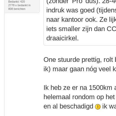
(zonder 'Pro' dus). 28
Bedankt: 420
2778 x bedankt in
indruk was goed (tijde
808 berichten
naar kantoor ook. Ze lij
iets smaller zijn dan CC
draaicirkel.
One stuurde prettig, rol
ik) maar gaan nóg veel 
Ik heb ze er na 1500km a
helemaal rondom op het 
en al beschadigd
ik wa