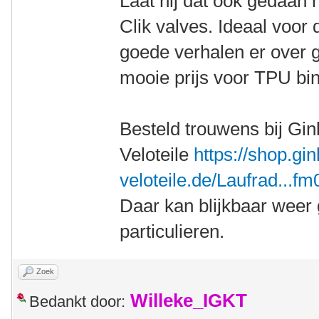
Laat hij dat ook gedaan
Clik valves. Ideaal voor 
goede verhalen er over 
mooie prijs voor TPU b
Besteld trouwens bij Gi
Veloteile
https://shop.gi
veloteile.de/Laufrad...f
Daar kan blijkbaar weer
particulieren.
Zoek
Willeke_IGKT
Bedankt door: