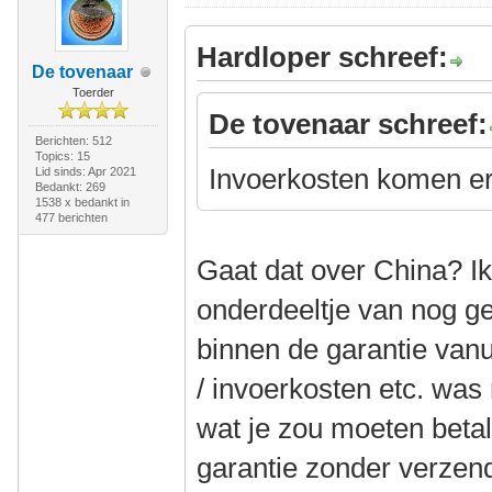
Hardloper schreef:
De tovenaar
Toerder
De tovenaar schreef:
Berichten: 512
Topics: 15
Invoerkosten komen er
Lid sinds: Apr 2021
Bedankt: 269
1538 x bedankt in
477 berichten
Gaat dat over China? I
onderdeeltje van nog g
binnen de garantie vanu
/ invoerkosten etc. was
wat je zou moeten betal
garantie zonder verzen