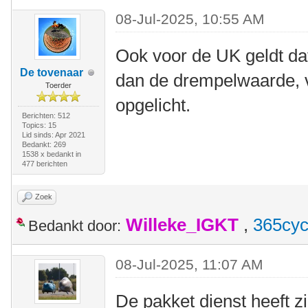
08-Jul-2025, 10:55 AM
Ook voor de UK geldt dat
De tovenaar
dan de drempelwaarde, v
Toerder
opgelicht.
Berichten: 512
Topics: 15
Lid sinds: Apr 2021
Bedankt: 269
1538 x bedankt in
477 berichten
Zoek
Willeke_IGKT
,
365cyc
Bedankt door:
08-Jul-2025, 11:07 AM
De pakket dienst heeft zi