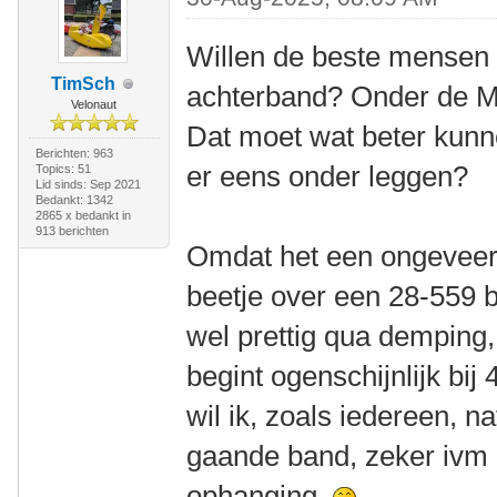
Willen de beste mensen
TimSch
achterband? Onder de Mi
Velonaut
Dat moet wat beter kunn
Berichten: 963
er eens onder leggen?
Topics: 51
Lid sinds: Sep 2021
Bedankt: 1342
2865 x bedankt in
913 berichten
Omdat het een ongeveerde
beetje over een 28-559 ba
wel prettig qua demping
begint ogenschijnlijk bij
wil ik, zoals iedereen, na
gaande band, zeker ivm d
ophanging