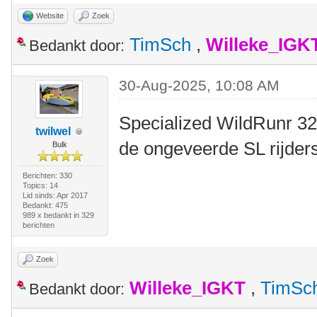
Website
Zoek
TimSch
,
Willeke_IGK
Bedankt door:
30-Aug-2025, 10:08 AM
Specialized WildRunr 32-
twilwel
de ongeveerde SL rijders
Bulk
Berichten: 330
Topics: 14
Lid sinds: Apr 2017
Bedankt: 475
989 x bedankt in 329
berichten
Zoek
Willeke_IGKT
,
TimSc
Bedankt door: