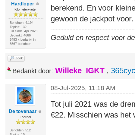
Hardloper
berekend. En voor klein
Kilometervreter
gewoon de jackpot voor.
Berichten: 4.194
Topics: 132
Lid sinds: Apr 2023
Bedankt: 4666
Geduld en respect voor d
5493 x bedankt in
3567 berichten
Zoek
Willeke_IGKT
,
365cyc
Bedankt door:
08-Jul-2025, 11:18 AM
Tot juli 2021 was de dre
De tovenaar
€22. Misschien was het v
Toerder
Berichten: 512
Topics: 15