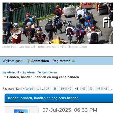
Welkom gast!
Aanmelden
Registreren
ligfietsers.nl
›
Ligfietsers
›
Velomobielen
Banden, banden, banden en nog eens banden
elde waardering is 3
Pagina's (52):
« Vorige
1
...
37
38
39
40
41
42
43
44
45
...
Banden, banden, banden en nog eens banden
07-Jul-2025, 06:33 PM