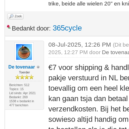
trike, beide alle wielen 20" en kn
Zoek
365cycle
Bedankt door:
08-Jul-2025, 12:26 PM
(Dit b
2025, 12:27 PM door
De tovena
€7 voor shipping & handli
De tovenaar
Toerder
pakje verstuurd in NL ben
Berichten: 512
toevallig om een heel k
Topics: 15
Lid sinds: Apr 2021
kan gaan tsja dan betaal 
Bedankt: 269
1538 x bedankt in
477 berichten
verzendkosten. Bij het be
sowieso altijd handig o