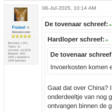
08-Jul-2025, 10:14 AM
De tovenaar schreef:
Frutsel
Kilometervreter
Hardloper schreef:
Berichten: 1.871
Topics: 11
Lid sinds: Jul 2019
De tovenaar schreef
Bedankt: 1051
3435 x bedankt in
1534 berichten
Invoerkosten komen e
Gaat dat over China? 
onderdeeltje van nog g
ontvangen binnen de g