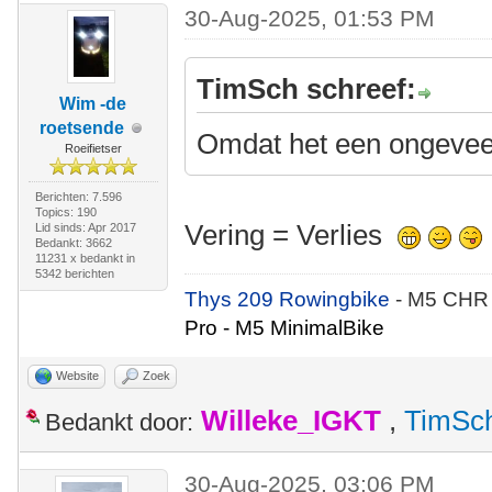
30-Aug-2025, 01:53 PM
TimSch schreef:
Wim -de
roetsende
Omdat het een ongevee
Roeifietser
Berichten: 7.596
Topics: 190
Vering = Verlies
Lid sinds: Apr 2017
Bedankt: 3662
11231 x bedankt in
5342 berichten
Thys 209 Rowingbike
- M5 CHR
Pro - M5 MinimalBike
Website
Zoek
Willeke_IGKT
,
TimSc
Bedankt door:
30-Aug-2025, 03:06 PM