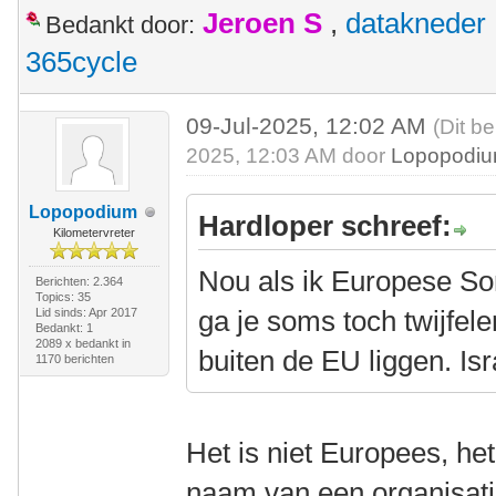
Jeroen S
,
datakneder
Bedankt door:
365cycle
09-Jul-2025, 12:02 AM
(Dit be
2025, 12:03 AM door
Lopopodi
Lopopodium
Hardloper schreef:
Kilometervreter
Nou als ik Europese So
Berichten: 2.364
Topics: 35
ga je soms toch twijfel
Lid sinds: Apr 2017
Bedankt: 1
2089 x bedankt in
buiten de EU liggen. Isr
1170 berichten
Het is niet Europees, he
naam van een organisati