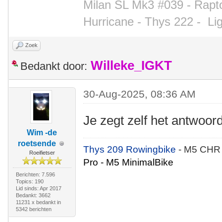
Milan SL Mk3 #039 - Rapto
Hurricane - Thys 222 -
Li
Zoek
Willeke_IGKT
Bedankt door:
30-Aug-2025, 08:36 AM
Je zegt zelf het antwoor
Wim -de
roetsende
Thys 209 Rowingbike
- M5 CHR
Roeifietser
Pro - M5 MinimalBike
Berichten: 7.596
Topics: 190
Lid sinds: Apr 2017
Bedankt: 3662
11231 x bedankt in
5342 berichten