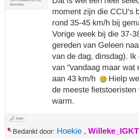
Dat is wel een héél sele
619 x bedankt in 232
berichten
moment zijn die CCU's be
rond 35-45 km/h bij gem
Vorige week bij die 37-
gereden van Geleen naa
van de dag, dinsdag). Ik 
van "vandaag maar wat ru
aan 43 km/h
Hielp we
de meeste fietstoeristen
warm.
Zoek
Hoekie
,
Willeke_IGKT
Bedankt door: