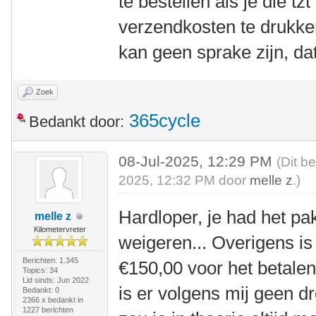
te bestellen als je die tz
verzendkosten te drukke
kan geen sprake zijn, dat
Zoek
365cycle
Bedankt door:
08-Jul-2025, 12:29 PM
(Dit b
2025, 12:32 PM door
melle z
.)
Hardloper, je had het pa
melle z
Kilometervreter
weigeren... Overigens i
Berichten: 1.345
€150,00 voor het betale
Topics: 34
Lid sinds: Jun 2022
is er volgens mij geen 
Bedankt: 0
2366 x bedankt in
1227 berichten