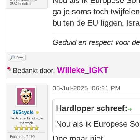
Nou als ik Europese Son
3567 berichten
ga je soms toch twijfele
buiten de EU liggen. Isra
Geduld en respect voor d
Zoek
Willeke_IGKT
Bedankt door:
08-Jul-2025, 06:21 PM
Hardloper schreef:
365cycle
the best velomobile in
Nou als ik Europese So
the world
Doe maar niet.
Berichten: 7.190