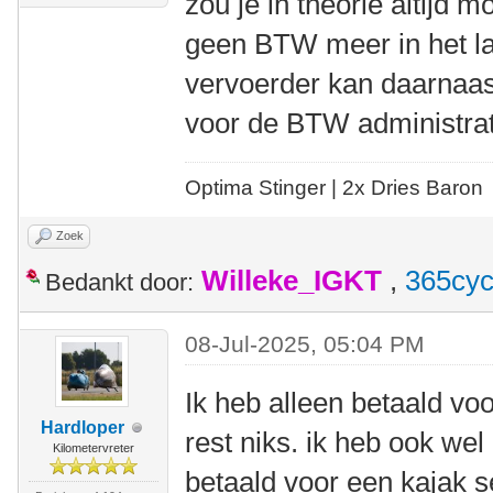
zou je in theorie altijd 
geen BTW meer in het l
vervoerder kan daarnaas
voor de BTW administrat
Optima Stinger |
2x Dries Baron
Zoek
Willeke_IGKT
,
365cyc
Bedankt door:
08-Jul-2025, 05:04 PM
Ik heb alleen betaald vo
Hardloper
rest niks. ik heb ook wel
Kilometervreter
betaald voor een kajak s