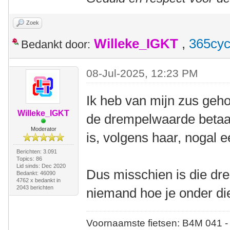
Zoek
Willeke_IGKT
,
365cyc
Bedankt door:
08-Jul-2025, 12:23 PM
Ik heb van mijn zus geho
Willeke_IGKT
de drempelwaarde betaal
Moderator
is, volgens haar, nogal 
Berichten: 3.091
Topics: 86
Lid sinds: Dec 2020
Dus misschien is die dr
Bedankt: 46090
4762 x bedankt in
2043 berichten
niemand hoe je onder die
Voornaamste fietsen: B4M 041 -