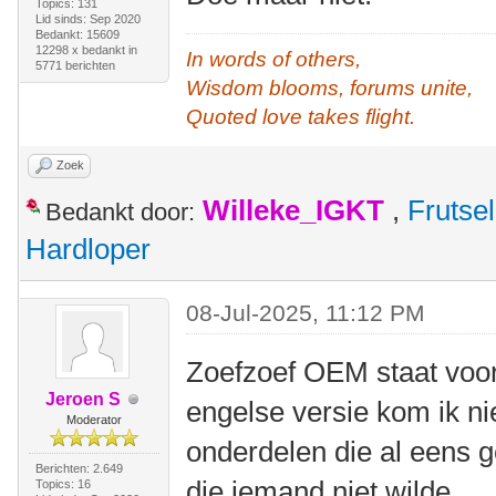
Topics: 131
Lid sinds: Sep 2020
Bedankt: 15609
12298 x bedankt in
In words of others,
5771 berichten
Wisdom blooms, forums unite,
Quoted love takes flight.
Zoek
Willeke_IGKT
,
Frutsel
Bedankt door:
Hardloper
08-Jul-2025, 11:12 PM
Zoefzoef OEM staat voor
Jeroen S
engelse versie kom ik ni
Moderator
onderdelen die al eens 
Berichten: 2.649
die iemand niet wilde.
Topics: 16