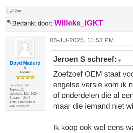
Zoek
Willeke_IGKT
Bedankt door:
08-Jul-2025, 11:53 PM
Jeroen S schreef:
Boyd Maduro
Zoefzoef OEM staat voor
Toerder
engelse versie kom ik n
Berichten: 493
Topics: 25
of onderdelen die al ee
Lid sinds: Mar 2024
Bedankt: 2247
1284 x bedankt in
maar die iemand niet wi
486 berichten
Ik koop ook wel eens wat