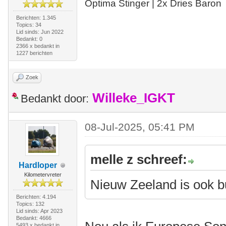
Optima Stinger |
2x Dries Baron
Berichten: 1.345
Topics: 34
Lid sinds: Jun 2022
Bedankt: 0
2366 x bedankt in
1227 berichten
Zoek
Willeke_IGKT
Bedankt door:
08-Jul-2025, 05:41 PM
melle z schreef:
Hardloper
Kilometervreter
Nieuw Zeeland is ook 
Berichten: 4.194
Topics: 132
Lid sinds: Apr 2023
Bedankt: 4666
5493 x bedankt in