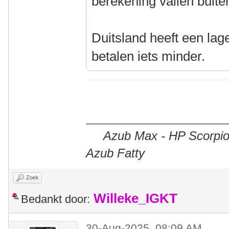
berekening vallen buite
Duitsland heeft een lage
betalen iets minder.
Azub Max - HP Scorpion
Azub Fatty
Zoek
Willeke_IGKT
Bedankt door:
30-Aug-2025, 08:09 AM