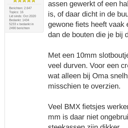
assen gewerkt of een ha
Berichten: 2.647
is, of daar dicht in de b
Topics: 16
Lid sinds: Oct 2020
Bedankt: 1434
gewone fiets heeft vaak
5233 x bedankt in
2490 berichten
dan de bouten die je bij 
Met een 10mm slotboutje 
veel durven. Voor een cr
wat alleen bij Oma snelhei
misschien te overzien.
Veel BMX fietsjes werke
mm is daar niet ongebru
steekassen zijn dikker.