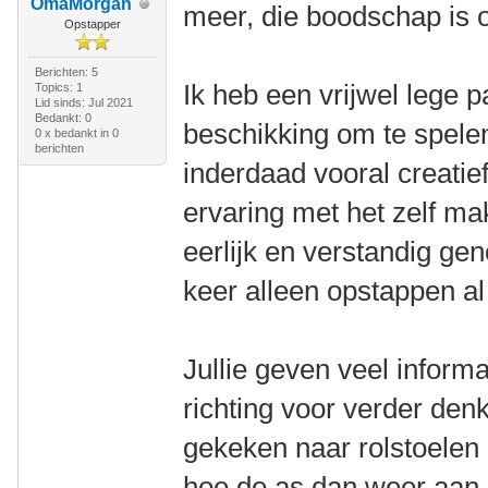
OmaMorgan
meer, die boodschap is
Opstapper
Berichten: 5
Ik heb een vrijwel lege 
Topics: 1
Lid sinds: Jul 2021
Bedankt: 0
beschikking om te spele
0 x bedankt in 0
berichten
inderdaad vooral creatie
ervaring met het zelf ma
eerlijk en verstandig ge
keer alleen opstappen al
Jullie geven veel informa
richting voor verder den
gekeken naar rolstoelen
hoe de as dan weer aan 