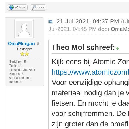
Website
Zoek
21-Jul-2021, 04:37 PM
(Di
Jul-2021, 04:45 PM door
OmaMo
OmaMorgan
Theo Mol schreef:
Opstapper
Kijk eens bij Atomic Zo
Berichten: 5
Topics: 1
https://www.atomiczom
Lid sinds: Jul 2021
Bedankt: 0
0 x bedankt in 0
Voor eenzijdige ophangi
berichten
materiaal nodig dan je v
fietsen. En mocht je da
voor schijfremmen. De 
zijn groter dan de omaf