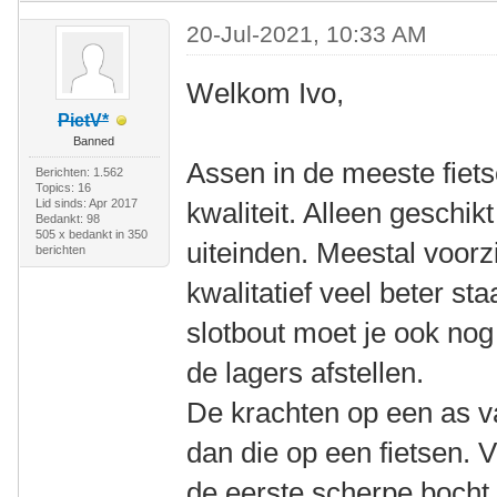
20-Jul-2021, 10:33 AM
Welkom Ivo,
PietV*
Banned
Assen in de meeste fiets
Berichten: 1.562
Topics: 16
Lid sinds: Apr 2017
kwaliteit. Alleen geschik
Bedankt: 98
505 x bedankt in 350
uiteinden. Meestal voorz
berichten
kwalitatief veel beter st
slotbout moet je ook no
de lagers afstellen.
De krachten op een as va
dan die op een fietsen. V
de eerste scherpe bocht 