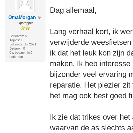
Dag allemaal,
OmaMorgan
Opstapper
Lang verhaal kort, ik we
Berichten: 5
verwijderde weesfietsen 
Topics: 1
Lid sinds: Jul 2021
Bedankt: 0
ik dat het leuk kon zijn d
0 x bedankt in 0
berichten
maken. Ik heb interesse 
bijzonder veel ervaring 
reparatie. Het plezier zi
het mag ook best goed fu
Ik zie dat trikes over h
waarvan de as slechts aa