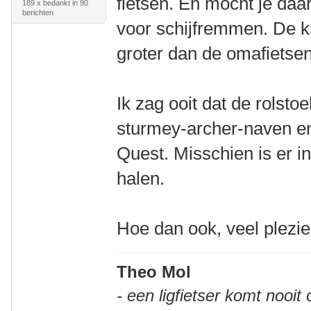
fietsen. En mocht je daa
189 x bedankt in 90
berichten
voor schijfremmen. De kr
groter dan de omafietse
Ik zag ooit dat de rolst
sturmey-archer-naven e
Quest. Misschien is er in
halen.
Hoe dan ook, veel plezi
Theo Mol
- een ligfietser komt nooit