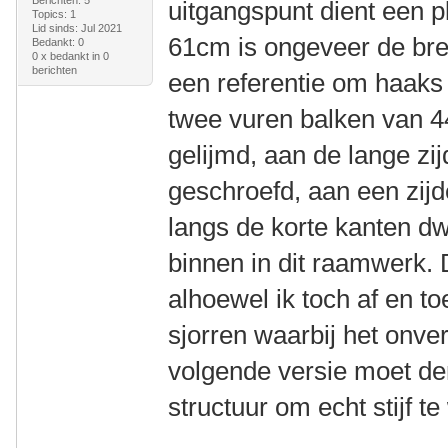
uitgangspunt dient een 
Topics: 1
Lid sinds: Jul 2021
61cm is ongeveer de bre
Bedankt: 0
0 x bedankt in 0
berichten
een referentie om haaks
twee vuren balken van
gelijmd, aan de lange zi
geschroefd, aan een zijd
langs de korte kanten d
binnen in dit raamwerk. Dit
alhoewel ik toch af en t
sjorren waarbij het onve
volgende versie moet de
structuur om echt stijf t