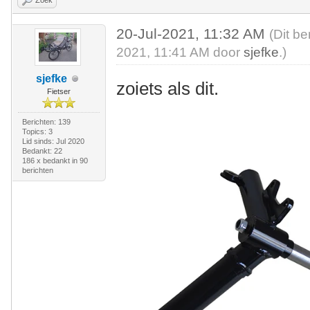
Zoek
20-Jul-2021, 11:32 AM
(Dit be
2021, 11:41 AM door
sjefke
.)
sjefke
zoiets als dit.
Fietser
Berichten: 139
Topics: 3
Lid sinds: Jul 2020
Bedankt: 22
186 x bedankt in 90
berichten