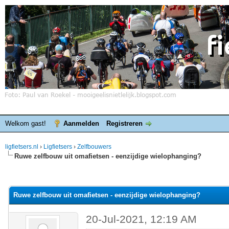
Welkom gast!
Aanmelden
Registreren
ligfietsers.nl
›
Ligfietsers
›
Zelfbouwers
Ruwe zelfbouw uit omafietsen - eenzijdige wielophanging?
elde waardering is 0
Ruwe zelfbouw uit omafietsen - eenzijdige wielophanging?
20-Jul-2021, 12:19 AM