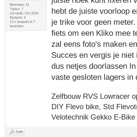
juiste hoek kunt fixeren v
Berichten: 41
hebt de juiste voorloop 
Topics: 7
Lid sinds: Oct 2020
Bedankt: 0
je trike voor geen meter.
13 x bedankt in 7
berichten
fiets om een Kliko mee t
zal eens foto's maken e
Succes en vergis je niet
dus netjes doorlassen In
vaste gesloten lagers in 
Zelfbouw RVS Lowracer o
DIY Flevo bike, Std Flev
Velotechnik Gekko E-Bike
Zoek