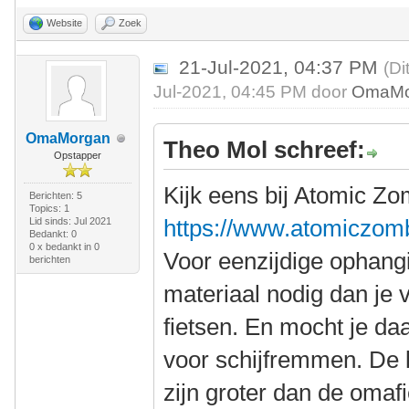
Website
Zoek
21-Jul-2021, 04:37 PM
(Di
Jul-2021, 04:45 PM door
OmaMo
OmaMorgan
Theo Mol schreef:
Opstapper
Kijk eens bij Atomic Zo
Berichten: 5
Topics: 1
https://www.atomiczom
Lid sinds: Jul 2021
Bedankt: 0
0 x bedankt in 0
Voor eenzijdige ophangi
berichten
materiaal nodig dan je v
fietsen. En mocht je da
voor schijfremmen. De 
zijn groter dan de omaf