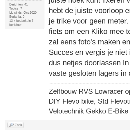
juiste hoek kunt fixeren v
Berichten: 41
hebt de juiste voorloop 
Topics: 7
Lid sinds: Oct 2020
Bedankt: 0
je trike voor geen meter.
13 x bedankt in 7
berichten
fiets om een Kliko mee t
zal eens foto's maken e
Succes en vergis je niet
dus netjes doorlassen In
vaste gesloten lagers in 
Zelfbouw RVS Lowracer o
DIY Flevo bike, Std Flev
Velotechnik Gekko E-Bike
Zoek