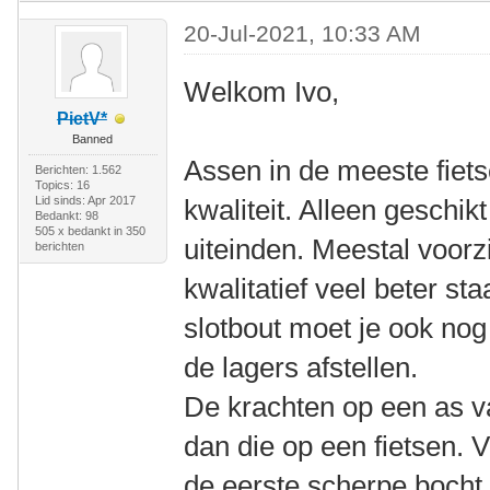
20-Jul-2021, 10:33 AM
Welkom Ivo,
PietV*
Banned
Assen in de meeste fiets
Berichten: 1.562
Topics: 16
Lid sinds: Apr 2017
kwaliteit. Alleen geschik
Bedankt: 98
505 x bedankt in 350
uiteinden. Meestal voorz
berichten
kwalitatief veel beter st
slotbout moet je ook no
de lagers afstellen.
De krachten op een as va
dan die op een fietsen. V
de eerste scherpe bocht 