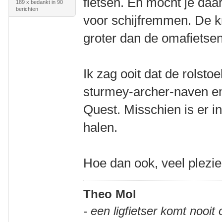
fietsen. En mocht je daa
189 x bedankt in 90
berichten
voor schijfremmen. De kr
groter dan de omafietse
Ik zag ooit dat de rolst
sturmey-archer-naven e
Quest. Misschien is er in
halen.
Hoe dan ook, veel plezi
Theo Mol
- een ligfietser komt nooit