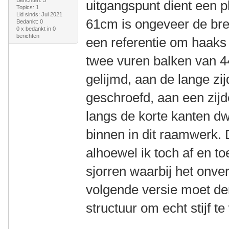
uitgangspunt dient een 
Topics: 1
Lid sinds: Jul 2021
61cm is ongeveer de bre
Bedankt: 0
0 x bedankt in 0
berichten
een referentie om haaks
twee vuren balken van
gelijmd, aan de lange zi
geschroefd, aan een zijd
langs de korte kanten d
binnen in dit raamwerk. Dit
alhoewel ik toch af en t
sjorren waarbij het onve
volgende versie moet de
structuur om echt stijf t