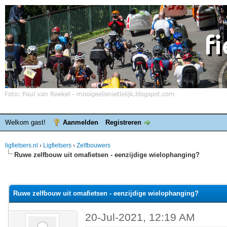
Welkom gast!
Aanmelden
Registreren
ligfietsers.nl
›
Ligfietsers
›
Zelfbouwers
Ruwe zelfbouw uit omafietsen - eenzijdige wielophanging?
elde waardering is 0
Ruwe zelfbouw uit omafietsen - eenzijdige wielophanging?
20-Jul-2021, 12:19 AM