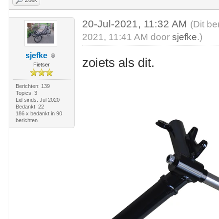
Zoek
20-Jul-2021, 11:32 AM
(Dit be
2021, 11:41 AM door
sjefke
.)
sjefke
zoiets als dit.
Fietser
Berichten: 139
Topics: 3
Lid sinds: Jul 2020
Bedankt: 22
186 x bedankt in 90
berichten