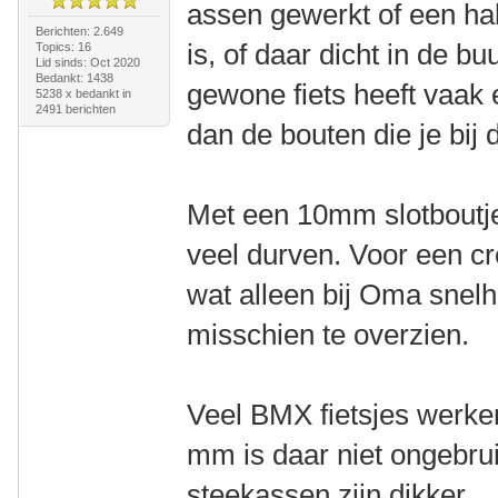
assen gewerkt of een ha
Berichten: 2.649
is, of daar dicht in de b
Topics: 16
Lid sinds: Oct 2020
Bedankt: 1438
gewone fiets heeft vaak
5238 x bedankt in
2491 berichten
dan de bouten die je bij 
Met een 10mm slotboutje 
veel durven. Voor een cr
wat alleen bij Oma snelhei
misschien te overzien.
Veel BMX fietsjes werke
mm is daar niet ongebru
steekassen zijn dikker.