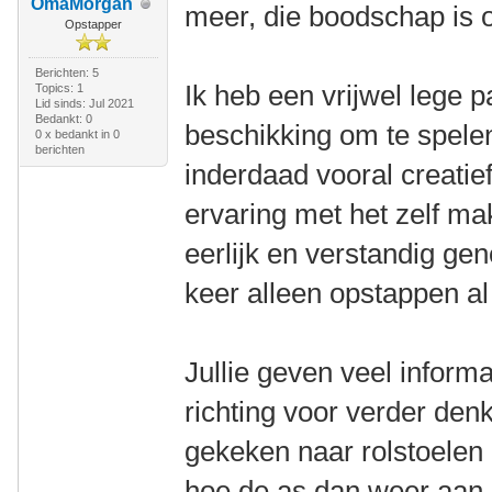
OmaMorgan
meer, die boodschap is
Opstapper
Berichten: 5
Ik heb een vrijwel lege 
Topics: 1
Lid sinds: Jul 2021
Bedankt: 0
beschikking om te spele
0 x bedankt in 0
berichten
inderdaad vooral creatie
ervaring met het zelf ma
eerlijk en verstandig ge
keer alleen opstappen al
Jullie geven veel informa
richting voor verder den
gekeken naar rolstoelen
hoe de as dan weer aan 