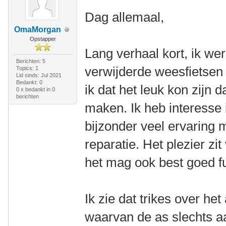
Dag allemaal,
OmaMorgan
Opstapper
Lang verhaal kort, ik we
Berichten: 5
verwijderde weesfietsen 
Topics: 1
Lid sinds: Jul 2021
Bedankt: 0
ik dat het leuk kon zijn d
0 x bedankt in 0
berichten
maken. Ik heb interesse 
bijzonder veel ervaring 
reparatie. Het plezier zi
het mag ook best goed fu
Ik zie dat trikes over h
waarvan de as slechts aa