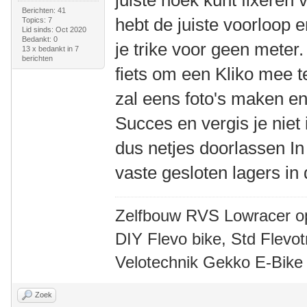
juiste hoek kunt fixeren v
Berichten: 41
hebt de juiste voorloop 
Topics: 7
Lid sinds: Oct 2020
Bedankt: 0
je trike voor geen meter.
13 x bedankt in 7
berichten
fiets om een Kliko mee t
zal eens foto's maken e
Succes en vergis je niet
dus netjes doorlassen In
vaste gesloten lagers in 
Zelfbouw RVS Lowracer o
DIY Flevo bike, Std Flev
Velotechnik Gekko E-Bike
Zoek