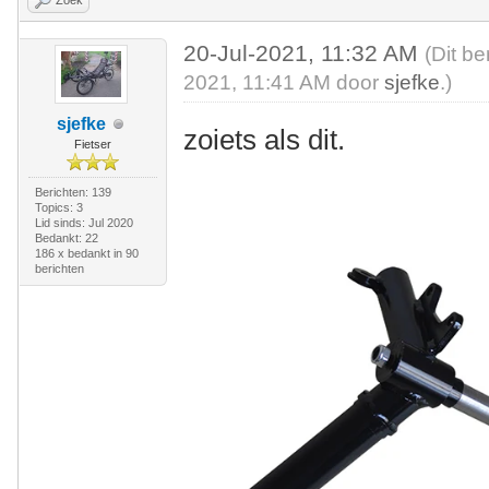
Zoek
20-Jul-2021, 11:32 AM
(Dit be
2021, 11:41 AM door
sjefke
.)
sjefke
zoiets als dit.
Fietser
Berichten: 139
Topics: 3
Lid sinds: Jul 2020
Bedankt: 22
186 x bedankt in 90
berichten