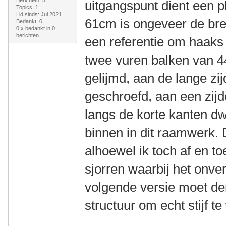
uitgangspunt dient een 
Topics: 1
Lid sinds: Jul 2021
61cm is ongeveer de bre
Bedankt: 0
0 x bedankt in 0
berichten
een referentie om haaks
twee vuren balken van
gelijmd, aan de lange zi
geschroefd, aan een zijd
langs de korte kanten d
binnen in dit raamwerk. Dit
alhoewel ik toch af en t
sjorren waarbij het onve
volgende versie moet de
structuur om echt stijf t