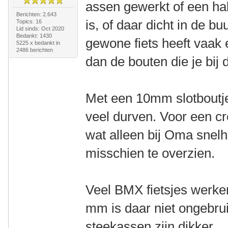
assen gewerkt of een ha
Berichten: 2.643
is, of daar dicht in de b
Topics: 16
Lid sinds: Oct 2020
Bedankt: 1430
gewone fiets heeft vaak
5225 x bedankt in
2486 berichten
dan de bouten die je bij 
Met een 10mm slotboutje 
veel durven. Voor een cr
wat alleen bij Oma snelhei
misschien te overzien.
Veel BMX fietsjes werke
mm is daar niet ongebru
steekassen zijn dikker.