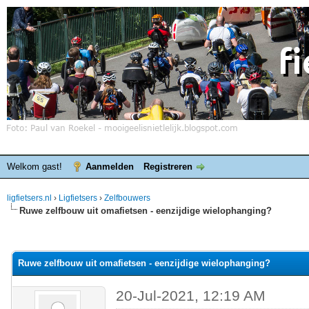
Welkom gast!
Aanmelden
Registreren
ligfietsers.nl
›
Ligfietsers
›
Zelfbouwers
Ruwe zelfbouw uit omafietsen - eenzijdige wielophanging?
elde waardering is 0
Ruwe zelfbouw uit omafietsen - eenzijdige wielophanging?
20-Jul-2021, 12:19 AM