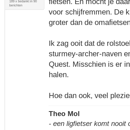
fietsen. En mocht je daa
189 x bedankt in 90
berichten
voor schijfremmen. De kr
groter dan de omafietse
Ik zag ooit dat de rolst
sturmey-archer-naven e
Quest. Misschien is er in
halen.
Hoe dan ook, veel plezi
Theo Mol
- een ligfietser komt nooit