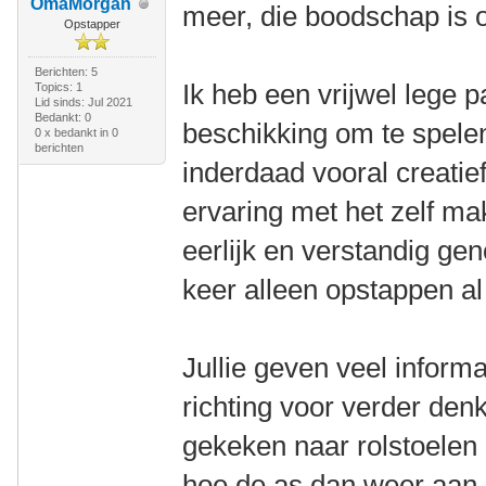
OmaMorgan
meer, die boodschap is
Opstapper
Berichten: 5
Ik heb een vrijwel lege 
Topics: 1
Lid sinds: Jul 2021
Bedankt: 0
beschikking om te spele
0 x bedankt in 0
berichten
inderdaad vooral creatie
ervaring met het zelf ma
eerlijk en verstandig ge
keer alleen opstappen al
Jullie geven veel informa
richting voor verder den
gekeken naar rolstoelen
hoe de as dan weer aan 