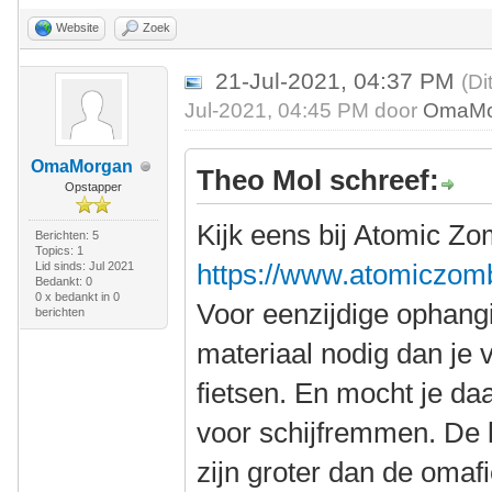
Website
Zoek
21-Jul-2021, 04:37 PM
(Di
Jul-2021, 04:45 PM door
OmaMo
OmaMorgan
Theo Mol schreef:
Opstapper
Kijk eens bij Atomic Zo
Berichten: 5
Topics: 1
https://www.atomiczom
Lid sinds: Jul 2021
Bedankt: 0
0 x bedankt in 0
Voor eenzijdige ophangi
berichten
materiaal nodig dan je v
fietsen. En mocht je da
voor schijfremmen. De 
zijn groter dan de omaf