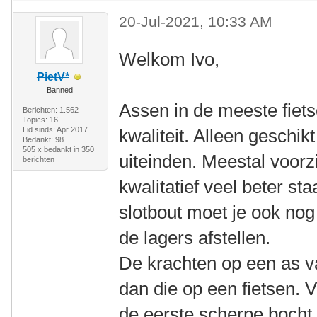
20-Jul-2021, 10:33 AM
Welkom Ivo,
PietV*
Banned
Assen in de meeste fiets
Berichten: 1.562
Topics: 16
Lid sinds: Apr 2017
kwaliteit. Alleen geschik
Bedankt: 98
505 x bedankt in 350
uiteinden. Meestal voorz
berichten
kwalitatief veel beter st
slotbout moet je ook no
de lagers afstellen.
De krachten op een as va
dan die op een fietsen. V
de eerste scherpe bocht 