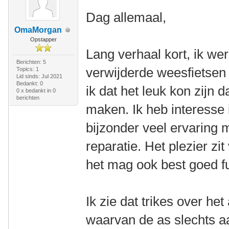
Dag allemaal,
OmaMorgan
Opstapper
Lang verhaal kort, ik we
Berichten: 5
verwijderde weesfietsen 
Topics: 1
Lid sinds: Jul 2021
Bedankt: 0
ik dat het leuk kon zijn d
0 x bedankt in 0
berichten
maken. Ik heb interesse 
bijzonder veel ervaring 
reparatie. Het plezier zi
het mag ook best goed fu
Ik zie dat trikes over h
waarvan de as slechts aa