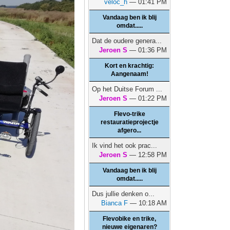
veloc_h
— 01:41 PM
Vandaag ben ik blij
omdat.....
Dat de oudere genera...
Jeroen S
— 01:36 PM
Kort en krachtig:
Aangenaam!
Op het Duitse Forum ...
Jeroen S
— 01:22 PM
Flevo-trike
restauratieprojectje
afgero...
Ik vind het ook prac...
Jeroen S
— 12:58 PM
Vandaag ben ik blij
omdat.....
Dus jullie denken o...
Bianca F
— 10:18 AM
Flevobike en trike,
nieuwe eigenaren?