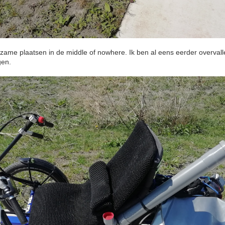
zame plaatsen in de middle of nowhere. Ik ben al eens eerder overvalle
gen.