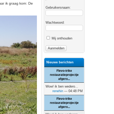
aar ik graag kom: De
Gebruikersnaam:
Wachtwoord:
Mij onthouden
Nieuwe berichten
Flevo-trike
restauratieprojectje
afgero...
Wow! ik ben wedero...
renehin
— 04:48 PM
Flevo-trike
restauratieprojectje
afgero...