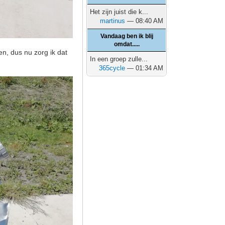
Het zijn juist die k...
martinus
— 08:40 AM
Vandaag ben ik blij
omdat.....
n, dus nu zorg ik dat
In een groep zulle...
365cycle
— 01:34 AM