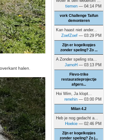
Wow! ik ben wederom ...
tiemen
— 04:14 PM
vork Challenge Taifun
demonteren
Kan haast niet ander...
ZoefZoef
— 03:29 PM
Zijn er kogelkopjes
zonder speling? Zo ...
A Zonder speling sta...
JarnoH
— 03:13 PM
 overkant halen.
Flevo-trike
restauratieprojectje
afgero...
Hoi Wim, Ja klopt...
renehin
— 03:00 PM
Milan 4.2
Heb je nog gedacht a...
Hoekie
— 02:46 PM
Zijn er kogelkopjes
zonder speling? Zo j...