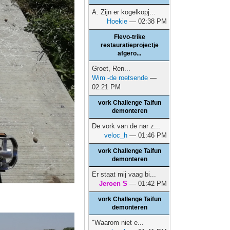
A. Zijn er kogelkopj...
Hoekie
— 02:38 PM
Flevo-trike
restauratieprojectje
afgero...
Groet, Ren...
Wim -de roetsende
—
02:21 PM
vork Challenge Taifun
demonteren
De vork van de nar z...
veloc_h
— 01:46 PM
vork Challenge Taifun
demonteren
Er staat mij vaag bi...
Jeroen S
— 01:42 PM
vork Challenge Taifun
demonteren
"Waarom niet e...