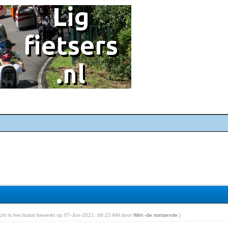
richt is het laatst bewerkt op 07-Jun-2021, 06:23 AM door
Wim -de roetsende
.)