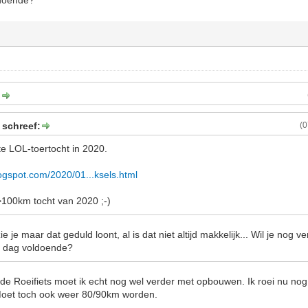
doende?
:
 schreef:
(
te LOL-toertocht in 2020.
blogspot.com/2020/01...ksels.html
>100km tocht van 2020 ;-)
 je maar dat geduld loont, al is dat niet altijd makkelijk... Wil je nog 
n dag voldoende?
de Roeifiets moet ik echt nog wel verder met opbouwen. Ik roei nu no
Moet toch ook weer 80/90km worden.