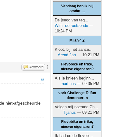
Vandaag ben ik blij
omdat.....
De jeugd van teg...
Wim -de roetsende
—
10:24 PM
Milan 4.2
Klopt, bij het aanze...
Arend-Jan
— 10:21 PM
Flevobike en trike,
}
Antwoord
nieuwe eigenaren?
Als je knieën beginn...
#3
martinus
— 09:35 PM
vork Challenge Taifun
demonteren
 de niet-afgescheurde
Volgen mij noemde Ch...
Tijanus
— 09:21 PM
Flevobike en trike,
nieuwe eigenaren?
Ik had op de flevobi...