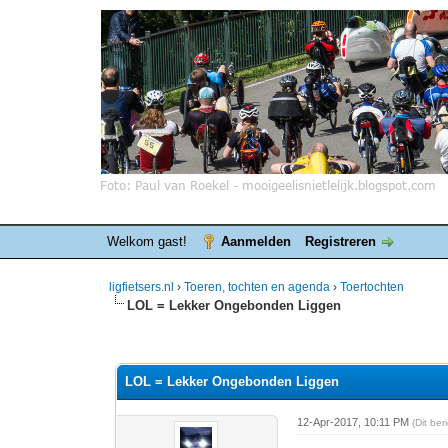
Welkom gast!
Aanmelden
Registreren
ligfietsers.nl
›
Toeren, tochten en agenda
›
Toertochten
LOL = Lekker Ongebonden Liggen
0 stemmen - gemiddelde waardering is 0
1
2
3
4
5
LOL = Lekker Ongebonden Liggen
12-Apr-2017, 10:11 PM
(Dit be