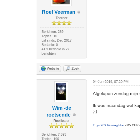
Roef Veerman
Toerder
Berichten: 289
Topics: 10
Lid sinds: Dec 2017
Bedankt: 0
41 x bedankt in 27
berichten
Website
Zoek
04-Jun-2019, 07:20 PM
Afgelopen zondag mijn e
Ik was maandag wel kapo
Wim -de
;-)
roetsende
Roeifietser
Thys 209 Rowingbike
- M5 CHR 
Berichten: 7.593
Topics: 190