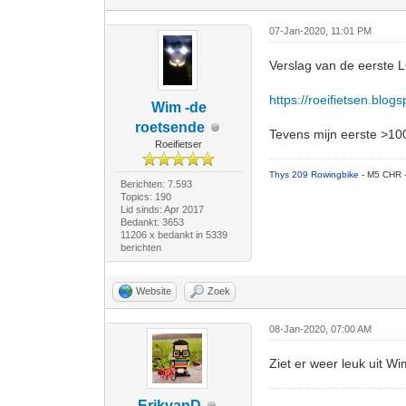
07-Jan-2020, 11:01 PM
Verslag van de eerste L
https://roeifietsen.blog
Wim -de
roetsende
Tevens mijn eerste >10
Roeifietser
Thys 209 Rowingbike
- M5 CHR 
Berichten: 7.593
Topics: 190
Lid sinds: Apr 2017
Bedankt: 3653
11206 x bedankt in 5339
berichten
Website
Zoek
08-Jan-2020, 07:00 AM
Ziet er weer leuk uit Wi
ErikvanD