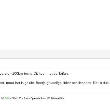
erste >100km-tocht. Dit keer met de Taifun.
t, maar het is gelukt. Beetje gevoelige linker achillespees. Dat is dus
- DF
282
- DFxl 137 - Rans Dynamik Pro - M5 MinimalBike