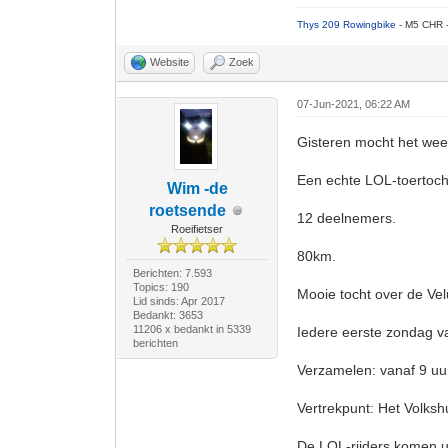
Thys 209 Rowingbike
- M5 CHR 
Website
Zoek
07-Jun-2021, 06:22 AM
Gisteren mocht het wee
Een echte LOL-toertoch
Wim -de
roetsende
12 deelnemers.
Roeifietser
80km.
Berichten: 7.593
Topics: 190
Mooie tocht over de Ve
Lid sinds: Apr 2017
Bedankt: 3653
11206 x bedankt in 5339
Iedere eerste zondag v
berichten
Verzamelen: vanaf 9 uu
Vertrekpunt: Het Volksh
De LOL-rijders komen u