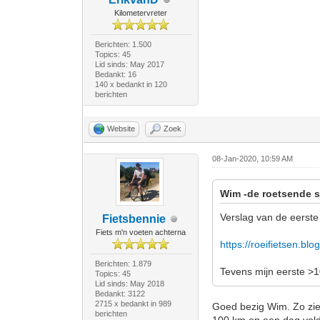
Kilometervreter
Berichten: 1.500
Topics: 45
Lid sinds: May 2017
Bedankt: 16
140 x bedankt in 120
berichten
Website
Zoek
08-Jan-2020, 10:59 AM
Wim -de roetsende s
Verslag van de eerste
Fietsbennie
Fiets m'n voeten achterna
https://roeifietsen.bl
Berichten: 1.879
Tevens mijn eerste >1
Topics: 45
Lid sinds: May 2018
Bedankt: 3122
2715 x bedankt in 989
Goed bezig Wim. Zo zie j
berichten