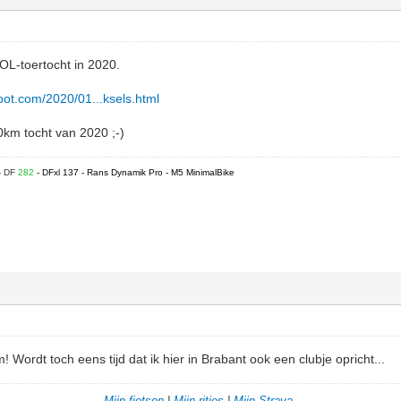
OL-toertocht in 2020.
spot.com/2020/01...ksels.html
0km tocht van 2020 ;-)
- DF
282
- DFxl 137 - Rans Dynamik Pro - M5 MinimalBike
m! Wordt toch eens tijd dat ik hier in Brabant ook een clubje opricht...
Mijn fietsen
|
Mijn ritjes
|
Mijn Strava