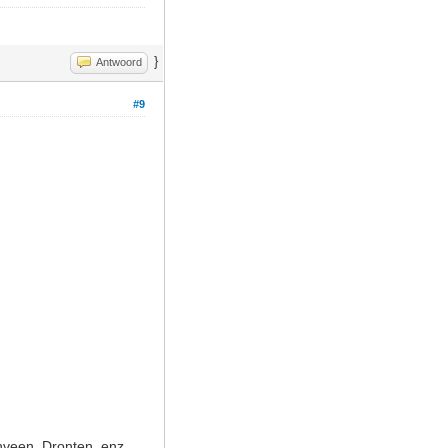
}
Antwoord
#9
nveen, Dronten, enz.