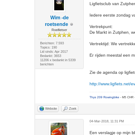
Ligfietsclub van Zutphe
Iedere eerste zondag va
Wim -de
roetsende
Vertrekpunt:
Roeifietser
De Markt in Zutphen, we
Berichten: 7.593
Vertrektijd: We vertrek
Topics: 190
Lid sinds: Apr 2017
Er rijden meestal een 
Bedankt: 3653
11206 x bedankt in 5339
berichten
Zie de agenda op ligfiet
http://www.ligfiets.net
Thys 209 Rowingbike
- M5 CHR 
Website
Zoek
04-Mar-2018, 11:31 PM
Een verslagje op mijn bl