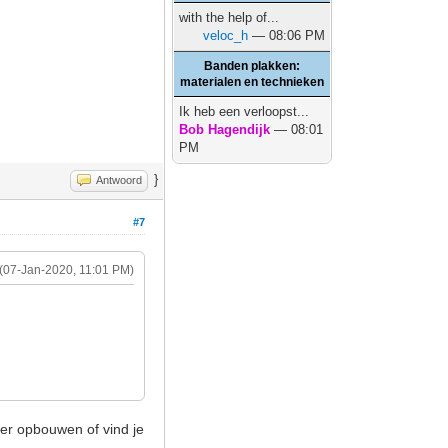
with the help of...
veloc_h
— 08:06 PM
Banden plakken:
materialen en technieken
Ik heb een verloopst...
Bob Hagendijk
— 08:01
PM
}
Antwoord
#7
(07-Jan-2020, 11:01 PM)
rder opbouwen of vind je