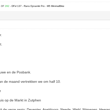
- DF
282
- DFxl 137 - Rans Dynamik Pro - M5 MinimalBike
r.
t.
luwe en de Posbank.
an de maand vertrekken we om half 10.
r
uis op de Markt in Zutphen
it de verre regio: Deventer, Apeldoorn, Neede, Wehl, Nijmegen, Heere