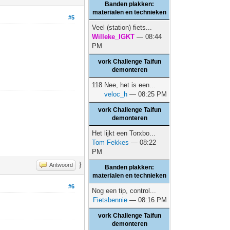
Banden plakken:
materialen en technieken
#5
Veel (station) fiets...
Willeke_IGKT
— 08:44
PM
vork Challenge Taifun
demonteren
118 Nee, het is een...
veloc_h
— 08:25 PM
vork Challenge Taifun
demonteren
Het lijkt een Torxbo...
Tom Fekkes
— 08:22
PM
}
Antwoord
Banden plakken:
materialen en technieken
#6
Nog een tip, control...
Fietsbennie
— 08:16 PM
vork Challenge Taifun
demonteren