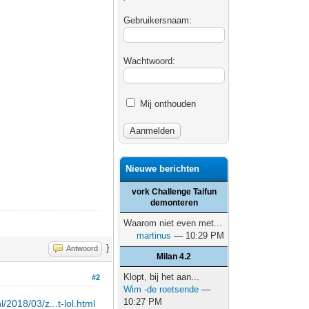
Gebruikersnaam:
Wachtwoord:
Mij onthouden
Nieuwe berichten
vork Challenge Taifun
demonteren
Waarom niet even met...
martinus
— 10:29 PM
}
Antwoord
Milan 4.2
Klopt, bij het aan...
#2
Wim -de roetsende
—
10:27 PM
l/2018/03/z...t-lol.html