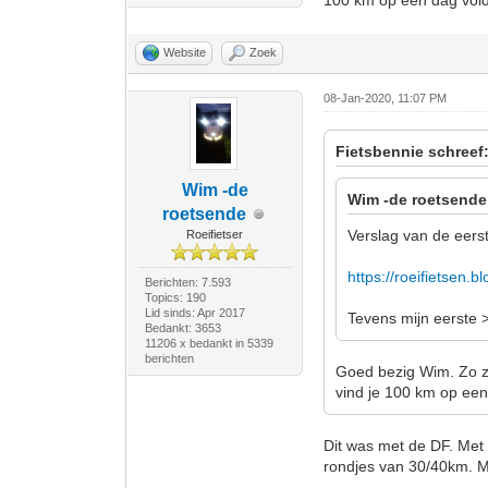
100 km op een dag vol
Website
Zoek
08-Jan-2020, 11:07 PM
Fietsbennie schreef
Wim -de
Wim -de roetsende
roetsende
Verslag van de eers
Roeifietser
https://roeifietsen.
Berichten: 7.593
Topics: 190
Lid sinds: Apr 2017
Tevens mijn eerste 
Bedankt: 3653
11206 x bedankt in 5339
berichten
Goed bezig Wim. Zo zie
vind je 100 km op ee
Dit was met de DF. Met 
rondjes van 30/40km. 