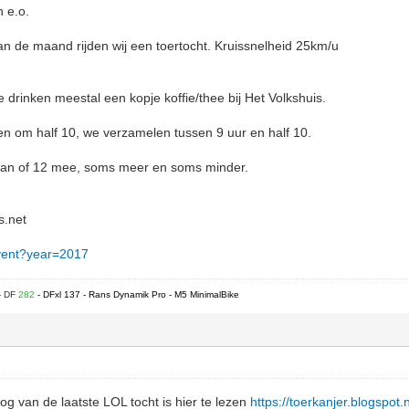
n e.o.
n de maand rijden wij een toertocht. Kruissnelheid 25km/u
 drinken meestal een kopje koffie/thee bij Het Volkshuis.
ken om half 10, we verzamelen tussen 9 uur en half 10.
man of 12 mee, soms meer en soms minder.
s.net
/event?year=2017
- DF
282
- DFxl 137 - Rans Dynamik Pro - M5 MinimalBike
og van de laatste LOL tocht is hier te lezen
https://toerkanjer.blogspot.n