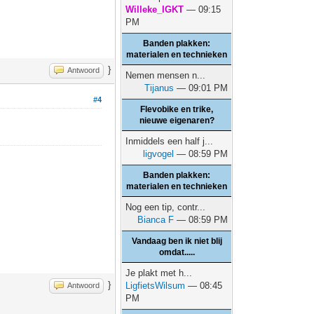
Willeke_IGKT
— 09:15
PM
Banden plakken:
materialen en technieken
}
Antwoord
Nemen mensen n...
Tijanus
— 09:01 PM
#4
Flevobike en trike,
nieuwe eigenaren?
Inmiddels een half j...
ligvogel
— 08:59 PM
Banden plakken:
materialen en technieken
Nog een tip, contr...
Bianca F
— 08:59 PM
Vandaag ben ik niet blij
omdat.....
Je plakt met h...
}
LigfietsWilsum
— 08:45
Antwoord
PM