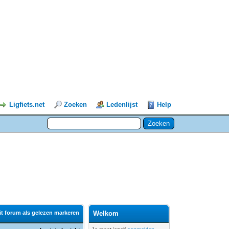
Ligfiets.net
Zoeken
Ledenlijst
Help
it forum als gelezen markeren
Welkom