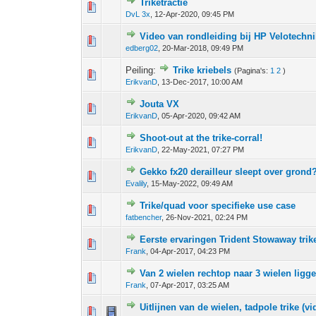
Triketractie
0 stem - 0 van 5 gemiddeld
1
2
3
4
5
DvL 3x
,
12-Apr-2020, 09:45 PM
Video van rondleiding bij HP Velotechni
0 stem - 0 van 5 gemiddeld
1
2
3
4
5
edberg02
,
20-Mar-2018, 09:49 PM
Peiling:
Trike kriebels
(Pagina's:
1
2
)
0 stem - 0 van 5 gemiddeld
1
2
3
4
5
ErikvanD
,
13-Dec-2017, 10:00 AM
Jouta VX
0 stem - 0 van 5 gemiddeld
1
2
3
4
5
ErikvanD
,
05-Apr-2020, 09:42 AM
Shoot-out at the trike-corral!
0 stem - 0 van 5 gemiddeld
1
2
3
4
5
ErikvanD
,
22-May-2021, 07:27 PM
Gekko fx20 derailleur sleept over grond
0 stem - 0 van 5 gemiddeld
1
2
3
4
5
Evalily
,
15-May-2022, 09:49 AM
Trike/quad voor specifieke use case
0 stem - 0 van 5 gemiddeld
1
2
3
4
5
fatbencher
,
26-Nov-2021, 02:24 PM
Eerste ervaringen Trident Stowaway trik
0 stem - 0 van 5 gemiddeld
1
2
3
4
5
Frank
,
04-Apr-2017, 04:23 PM
Van 2 wielen rechtop naar 3 wielen ligg
0 stem - 0 van 5 gemiddeld
1
2
3
4
5
Frank
,
07-Apr-2017, 03:25 AM
Uitlijnen van de wielen, tadpole trike (vi
0 stem - 0 van 5 gemiddeld
1
2
3
4
5