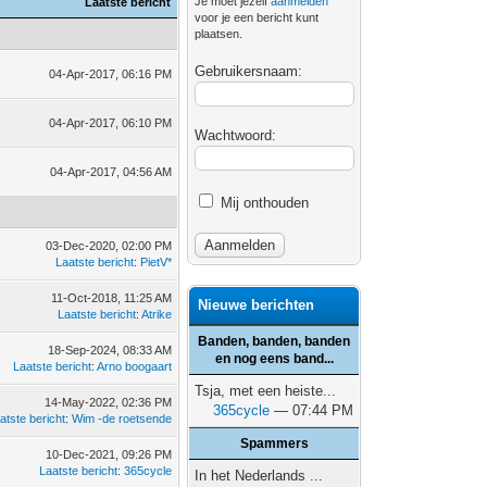
Je moet jezelf
aanmelden
Laatste bericht
voor je een bericht kunt
plaatsen.
Gebruikersnaam:
04-Apr-2017, 06:16 PM
04-Apr-2017, 06:10 PM
Wachtwoord:
04-Apr-2017, 04:56 AM
Mij onthouden
03-Dec-2020, 02:00 PM
Laatste bericht
:
PietV*
11-Oct-2018, 11:25 AM
Nieuwe berichten
Laatste bericht
:
Atrike
Banden, banden, banden
18-Sep-2024, 08:33 AM
en nog eens band...
Laatste bericht
:
Arno boogaart
Tsja, met een heiste...
14-May-2022, 02:36 PM
365cycle
— 07:44 PM
atste bericht
:
Wim -de roetsende
Spammers
10-Dec-2021, 09:26 PM
Laatste bericht
:
365cycle
In het Nederlands ...