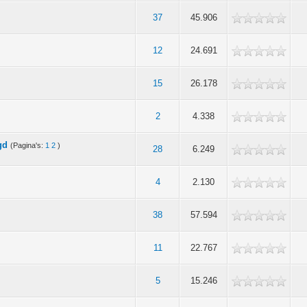
37
45.906
12
24.691
15
26.178
2
4.338
gd
(Pagina's:
1
2
)
28
6.249
4
2.130
38
57.594
11
22.767
5
15.246