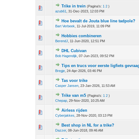
Trike in trein
(Pagina's:
1
2
)
0 stem - 0 van 5 gemiddeld
1
2
3
4
5
azub61
,
31-Dec-2023, 12:03 PM
Hoe bevalt de Jouta blue line tadpole?
0 stem - 0 van 5 gemiddeld
1
2
3
4
5
Bart Verbeek
,
11-Jul-2019, 11:09 PM
Hobbies combineren
0 stem - 0 van 5 gemiddeld
1
2
3
4
5
BerendJ
,
11-Jun-2020, 12:51 PM
DHL Cubivan
0 stem - 0 van 5 gemiddeld
1
2
3
4
5
Bob Hagendijk
,
07-Jun-2023, 09:52 PM
Tips en trucs voor eerste ligfiets gevraa
0 stem - 0 van 5 gemiddeld
1
2
3
4
5
Bregje
,
24-Apr-2026, 03:46 PM
Tas voor trike
0 stem - 0 van 5 gemiddeld
1
2
3
4
5
Casper Jansen
,
23-Jan-2026, 11:53 AM
Trike van m5
(Pagina's:
1
2
)
0 stem - 0 van 5 gemiddeld
1
2
3
4
5
Chepap
,
29-Nov-2020, 10:25 AM
Airless rijden
0 stem - 0 van 5 gemiddeld
1
2
3
4
5
Cyberjakkes
,
28-Nov-2020, 03:13 PM
Best shop in NL for a trike?
0 stem - 0 van 5 gemiddeld
1
2
3
4
5
Dazzer
,
08-Jun-2018, 09:46 AM