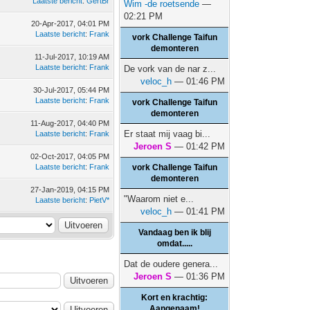
Laatste bericht
:
GertBr
Wim -de roetsende
—
02:21 PM
20-Apr-2017, 04:01 PM
Laatste bericht
:
Frank
vork Challenge Taifun
demonteren
11-Jul-2017, 10:19 AM
Laatste bericht
:
Frank
De vork van de nar z...
veloc_h
— 01:46 PM
30-Jul-2017, 05:44 PM
Laatste bericht
:
Frank
vork Challenge Taifun
demonteren
11-Aug-2017, 04:40 PM
Er staat mij vaag bi...
Laatste bericht
:
Frank
Jeroen S
— 01:42 PM
02-Oct-2017, 04:05 PM
Laatste bericht
:
Frank
vork Challenge Taifun
demonteren
27-Jan-2019, 04:15 PM
"Waarom niet e...
Laatste bericht
:
PietV*
veloc_h
— 01:41 PM
Vandaag ben ik blij
omdat.....
Dat de oudere genera...
Jeroen S
— 01:36 PM
Kort en krachtig:
Aangenaam!