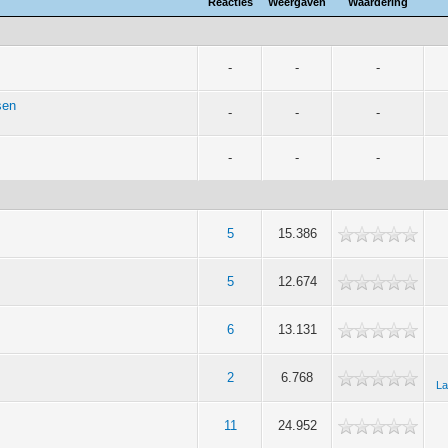
Reacties
Weergaven
Waardering
-
-
-
sen
-
-
-
-
-
-
5
15.386
5
12.674
6
13.131
2
6.768
La
11
24.952