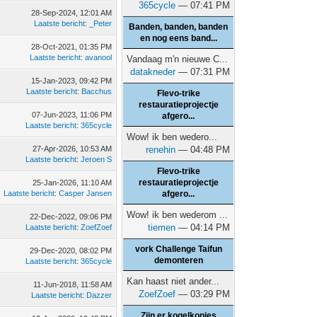
365cycle
— 07:41 PM
28-Sep-2024, 12:01 AM
Laatste bericht
:
_Peter
Banden, banden, banden
en nog eens band...
28-Oct-2021, 01:35 PM
Laatste bericht
:
avanool
Vandaag m'n nieuwe C...
datakneder
— 07:31 PM
15-Jan-2023, 09:42 PM
Laatste bericht
:
Bacchus
Flevo-trike
restauratieprojectje
07-Jun-2023, 11:06 PM
afgero...
Laatste bericht
:
365cycle
Wow! ik ben wedero...
27-Apr-2026, 10:53 AM
renehin
— 04:48 PM
Laatste bericht
:
Jeroen S
Flevo-trike
restauratieprojectje
25-Jan-2026, 11:10 AM
Laatste bericht
:
Casper Jansen
afgero...
Wow! ik ben wederom ...
22-Dec-2022, 09:06 PM
tiemen
— 04:14 PM
Laatste bericht
:
ZoefZoef
vork Challenge Taifun
29-Dec-2020, 08:02 PM
demonteren
Laatste bericht
:
365cycle
Kan haast niet ander...
11-Jun-2018, 11:58 AM
ZoefZoef
— 03:29 PM
Laatste bericht
:
Dazzer
Zijn er kogelkopjes