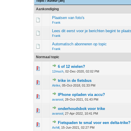
Topic
/
Auteur
[
afl
]
Aankondiging
Plaatsen van foto's
Frank
Lees dit eerst voor je berichten begint te plaat
Frank
Automatisch abonneren op topic
Frank
Normaal topic
6 of 12 wielen?
0 stem - 0 van 5 gemiddeld
1
2
3
4
5
12much
,
02-Dec-2020, 02:02 PM
trike in de fietsbus
0 stem - 0 van 5 gemiddeld
1
2
3
4
5
Atrike
,
05-Oct-2018, 01:33 PM
IPhone opladen via accu?
0 stem - 0 van 5 gemiddeld
1
2
3
4
5
avanool
,
28-Oct-2021, 01:43 PM
onderhoudsbok voor trike
0 stem - 0 van 5 gemiddeld
1
2
3
4
5
avanool
,
27-Apr-2022, 10:41 PM
Fietspaden te smal voor een delta-trike?
0 stem - 0 van 5 gemiddeld
1
2
3
4
5
Axhill
,
15-Jun-2021, 02:27 PM