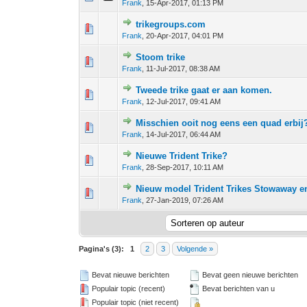
Frank
,
15-Apr-2017, 01:13 PM
trikegroups.com
0 stem - 0 van 5 gemiddeld
1
2
3
4
5
Frank
,
20-Apr-2017, 04:01 PM
Stoom trike
0 stem - 0 van 5 gemiddeld
1
2
3
4
5
Frank
,
11-Jul-2017, 08:38 AM
Tweede trike gaat er aan komen.
0 stem - 0 van 5 gemiddeld
1
2
3
4
5
Frank
,
12-Jul-2017, 09:41 AM
Misschien ooit nog eens een quad erbij
0 stem - 0 van 5 gemiddeld
1
2
3
4
5
Frank
,
14-Jul-2017, 06:44 AM
Nieuwe Trident Trike?
0 stem - 0 van 5 gemiddeld
1
2
3
4
5
Frank
,
28-Sep-2017, 10:11 AM
Nieuw model Trident Trikes Stowaway en
0 stem - 0 van 5 gemiddeld
1
2
3
4
5
Frank
,
27-Jan-2019, 07:26 AM
Pagina's (3):
1
2
3
Volgende »
Bevat nieuwe berichten
Bevat geen nieuwe berichten
Populair topic (recent)
Bevat berichten van u
Populair topic (niet recent)