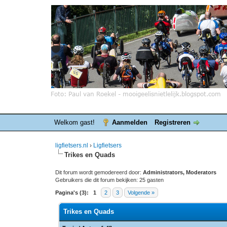
Welkom gast!
Aanmelden
Registreren
ligfietsers.nl
›
Ligfietsers
Trikes en Quads
Dit forum wordt gemodereerd door:
Administrators, Moderators
Gebruikers die dit forum bekijken: 25 gasten
Pagina's (3):
1
2
3
Volgende »
Trikes en Quads