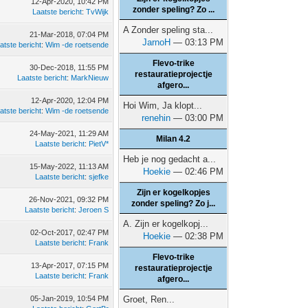
12-Apr-2020, 10:42 PM
zonder speling? Zo ...
Laatste bericht
:
TvWijk
A Zonder speling sta...
21-Mar-2018, 07:04 PM
JarnoH
— 03:13 PM
atste bericht
:
Wim -de roetsende
Flevo-trike
30-Dec-2018, 11:55 PM
restauratieprojectje
Laatste bericht
:
MarkNieuw
afgero...
12-Apr-2020, 12:04 PM
Hoi Wim, Ja klopt...
atste bericht
:
Wim -de roetsende
renehin
— 03:00 PM
24-May-2021, 11:29 AM
Milan 4.2
Laatste bericht
:
PietV*
Heb je nog gedacht a...
15-May-2022, 11:13 AM
Hoekie
— 02:46 PM
Laatste bericht
:
sjefke
Zijn er kogelkopjes
26-Nov-2021, 09:32 PM
zonder speling? Zo j...
Laatste bericht
:
Jeroen S
A. Zijn er kogelkopj...
02-Oct-2017, 02:47 PM
Hoekie
— 02:38 PM
Laatste bericht
:
Frank
Flevo-trike
13-Apr-2017, 07:15 PM
restauratieprojectje
Laatste bericht
:
Frank
afgero...
05-Jan-2019, 10:54 PM
Groet, Ren...