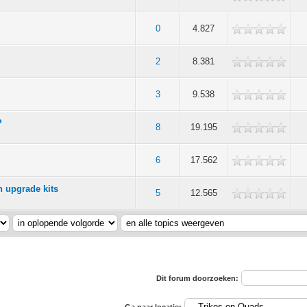
0
4.827
2
8.381
3
9.538
?
8
19.195
6
17.562
 upgrade kits
5
12.565
Dit forum doorzoeken: