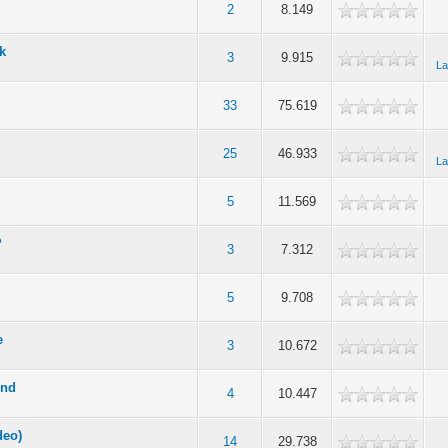
2
8.149
k
3
9.915
La
33
75.619
25
46.933
La
5
11.569
?
3
7.312
5
9.708
e
3
10.672
end
4
10.447
deo)
14
29.738