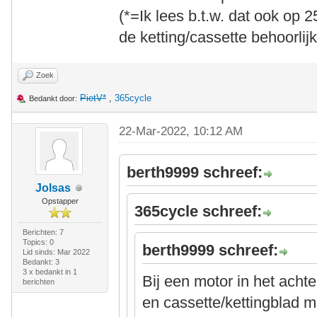
(*=Ik lees b.t.w. dat ook op 2
de ketting/cassette behoorlij
Zoek
PietV*
,
365cycle
Bedankt door:
22-Mar-2022, 10:12 AM
berth9999 schreef:
Jolsas
Opstapper
365cycle schreef:
Berichten: 7
Topics: 0
berth9999 schreef:
Lid sinds: Mar 2022
Bedankt: 3
3 x bedankt in 1
Bij een motor in het achte
berichten
en cassette/kettingblad mi