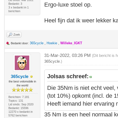
Lid sinds: Mar 2022
Ergo-luxe stoel op.
Bedankt: 3
3 x bedankt in 1
berichten
Heel fijn dat ik weer lekker 
Zoek
365cycle
,
Hoekie
,
Willeke_IGKT
Bedankt door:
31-Mar-2022, 03:26 PM
(Dit bericht is
365cycle
.)
Jolsas schreef:
365cycle
the best velomobile in
the world
Die 35Nm is niet echt veel, 
(tot 10%) opkomt (incl. de 
Berichten: 7.181
Topics: 131
Heeft iemand hier ervaring
Lid sinds: Sep 2020
Bedankt: 15596
12270 x bedankt in
35 Nm is een heel normaal k
5762 berichten