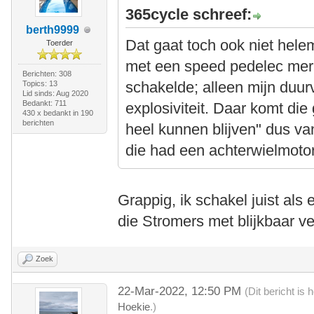
365cycle schreef:
berth9999
Dat gaat toch ook niet helem
Toerder
met een speed pedelec merkt
Berichten: 308
schakelde; alleen mijn duu
Topics: 13
Lid sinds: Aug 2020
Bedankt: 711
explosiviteit. Daar komt die
430 x bedankt in 190
berichten
heel kunnen blijven" dus van
die had een achterwielmotor
Grappig, ik schakel juist als
die Stromers met blijkbaar ve
Zoek
22-Mar-2022, 12:50 PM
(Dit bericht is
Hoekie
.)