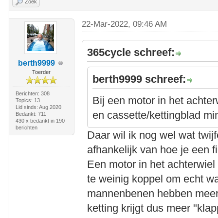
Zoek
22-Mar-2022, 09:46 AM
365cycle schreef:
berth9999
Toerder
berth9999 schreef:
Berichten: 308
Bij een motor in het achter
Topics: 13
Lid sinds: Aug 2020
en cassette/kettingblad min
Bedankt: 711
430 x bedankt in 190
berichten
Daar wil ik nog wel wat twijfe
afhankelijk van hoe je een f
Een motor in het achterwiel h
te weinig koppel om echt wa
mannenbenen hebben meer k
ketting krijgt dus meer "kla