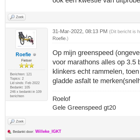
ook een kwestie van uitprobe
Zoek
31-Mar-2022, 08:13 PM
(Dit bericht is
Roefie
.)
Op mijn greenspeed (ongevee
Roefie
voor marathons alles op 3.5 
Fietser
klinkers echt rammelen, toen
Berichten: 121
Topics: 2
gladde asfalt te merken(sne
Lid sinds: Feb 2022
Bedankt: 105
246 x bedankt in 109
berichten
Roelof
Gele Greenspeed gt20
Zoek
Willeke_IGKT
Bedankt door: