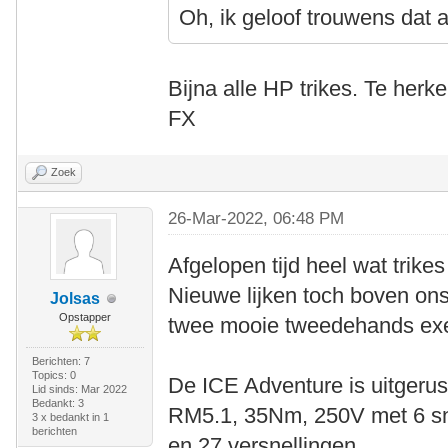
Oh, ik geloof trouwens dat a
Bijna alle HP trikes. Te her
FX
Zoek
26-Mar-2022, 06:48 PM
Afgelopen tijd heel wat trike
Nieuwe lijken toch boven ons
Jolsas
Opstapper
twee mooie tweedehands exem
Berichten: 7
Topics: 0
De ICE Adventure is uitger
Lid sinds: Mar 2022
Bedankt: 3
RM5.1, 35Nm, 250V met 6 s
3 x bedankt in 1
berichten
en 27 versnellingen.