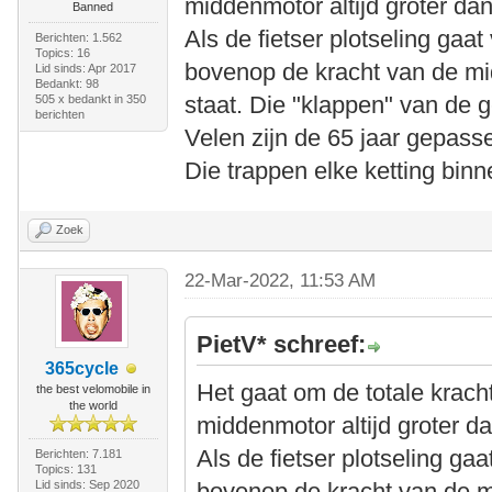
middenmotor altijd groter dan
Banned
Als de fietser plotseling gaa
Berichten: 1.562
Topics: 16
bovenop de kracht van de mid
Lid sinds: Apr 2017
Bedankt: 98
staat. Die "klappen" van de 
505 x bedankt in 350
berichten
Velen zijn de 65 jaar gepass
Die trappen elke ketting bin
Zoek
22-Mar-2022, 11:53 AM
PietV* schreef:
365cycle
Het gaat om de totale kracht
the best velomobile in
the world
middenmotor altijd groter da
Als de fietser plotseling ga
Berichten: 7.181
Topics: 131
Lid sinds: Sep 2020
bovenop de kracht van de m