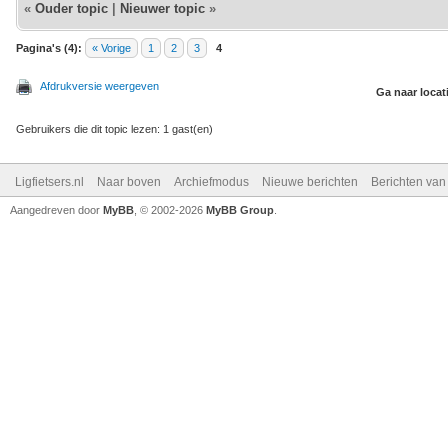
«
Ouder topic
|
Nieuwer topic
»
Pagina's (4):
« Vorige
1
2
3
4
Afdrukversie weergeven
Ga naar locat
Gebruikers die dit topic lezen: 1 gast(en)
Ligfietsers.nl
Naar boven
Archiefmodus
Nieuwe berichten
Berichten va
Aangedreven door
MyBB
, © 2002-2026
MyBB Group
.