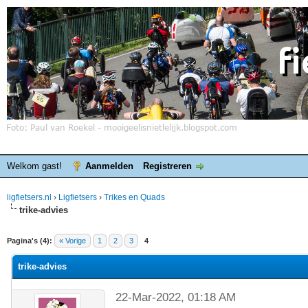
Welkom gast!
Aanmelden
Registreren
ligfietsers.nl
›
Ligfietsers
›
Trikes en Quads
trike-advies
elde waardering is 0
Pagina's (4):
« Vorige
1
2
3
4
trike-advies
22-Mar-2022, 01:18 AM