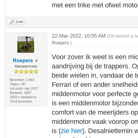
met een trike met ofwel moto
Zoek
22-Mar-2022, 10:55 AM
(Dit bericht is
Roepers
.)
Voor zover ik weet is een mi
Roepers
aandrijving bij de trappers. O
Kilometervreter
beide wielen in, vandaar de 
Berichten: 2.883
Ferrari of een ander snelhei
Topics: 90
Lid sinds: Apr 2017
middenmotor voor perfecte ge
Bedankt: 3087
3333 x bedankt in
is een middenmotor bijzonder
1413 berichten
comfort van de meerijders op 
middenmotor vaak voorop omd
is (
zie hier
). Desalniettemin