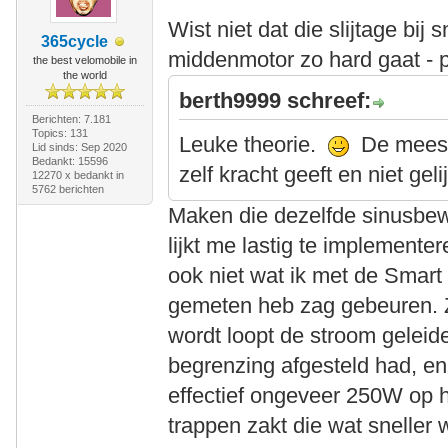
Wist niet dat die slijtage bij 
365cycle
middenmotor zo hard gaat - 
the best velomobile in
the world
berth9999 schreef:
Berichten: 7.181
Topics: 131
Leuke theorie.
De meeste
Lid sinds: Sep 2020
Bedankt: 15596
zelf kracht geeft en niet gel
12270 x bedankt in
5762 berichten
Maken die dezelfde sinusbew
lijkt me lastig te implemente
ook niet wat ik met de Smart 
gemeten heb zag gebeuren. Z
wordt loopt de stroom geleide
begrenzing afgesteld had, e
effectief ongeveer 250W op h
trappen zakt die wat sneller