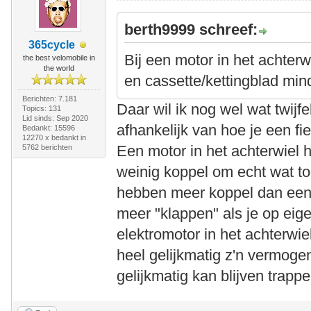
berth9999 schreef:
365cycle
Bij een motor in het achterwi
the best velomobile in
the world
en cassette/kettingblad mind
Berichten: 7.181
Daar wil ik nog wel wat twijfel
Topics: 131
Lid sinds: Sep 2020
afhankelijk van hoe je een fi
Bedankt: 15596
12270 x bedankt in
Een motor in het achterwiel he
5762 berichten
weinig koppel om echt wat t
hebben meer koppel dan een e
meer "klappen" als je op ei
elektromotor in het achterwi
heel gelijkmatig z'n vermogen
gelijkmatig kan blijven trappe