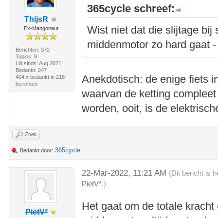
365cycle schreef:
ThijsR
Wist niet dat die slijtage bij
Ex-Mangonaut
middenmotor zo hard gaat - 
Berichten: 372
Topics: 9
Lid sinds: Aug 2021
Bedankt: 247
Anekdotisch: de enige fiets i
404 x bedankt in 218
berichten
waarvan de ketting compleet
worden, ooit, is de elektris
Zoek
365cycle
Bedankt door:
22-Mar-2022, 11:21 AM
(Dit bericht is
PietV*
.)
Het gaat om de totale kracht o
PietV*