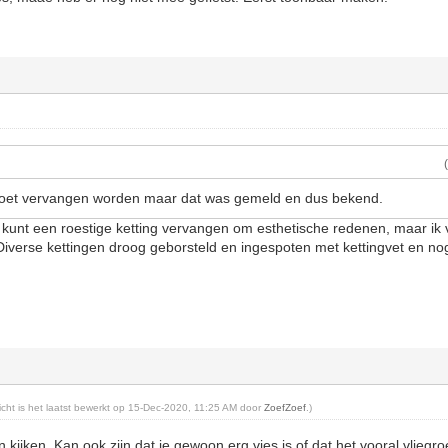
 moet vervangen worden maar dat was gemeld en dus bekend.
Je kunt een roestige ketting vervangen om esthetische redenen, maar ik 
. Diverse kettingen droog geborsteld en ingespoten met kettingvet en no
richt is het laatst bewerkt op 15-Dec-2020, 11:25 AM door
ZoefZoef
.)
kijken. Kan ook zijn dat ie gewoon erg vies is of dat het vooral vliegroe