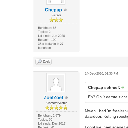
Chepap
Fietser
Berichten: 66
Topics: 2
Lid sinds: Jun 2020
Bedankt: 109
38 x bedankt in 27
berichten
Zoek
14-Dec-2020, 01:33 PM
Chepap schreef:
En? Op 't eerste zich
ZoefZoef
Kilometervreter
Mwah.. had 'm fraaier v
Berichten: 2.879
daardoor. Ketting roes
Topics: 30
Lid sinds: Dec 2017
Loopt wel heel soepeltj
Bedankt: 42