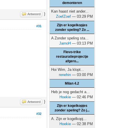
demonteren
Kan haast niet ander...
}
Antwoord
ZoefZoef
— 03:29 PM
Zijn er kogelkopjes
#31
zonder speling? Zo ...
A Zonder speling sta...
JarnoH
— 03:13 PM
Flevo-trike
restauratieprojectje
afgero...
Hoi Wim, Ja klopt...
renehin
— 03:00 PM
Milan 4.2
Heb je nog gedacht a...
Hoekie
— 02:46 PM
}
Antwoord
Zijn er kogelkopjes
zonder speling? Zo j...
#32
A. Zijn er kogelkopj...
Hoekie
— 02:38 PM