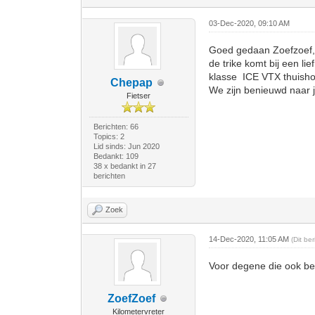
03-Dec-2020, 09:10 AM
Goed gedaan Zoefzoef
de trike komt bij een li
klasse ICE VTX thuisho
Chepap
We zijn benieuwd naar je
Fietser
Berichten: 66
Topics: 2
Lid sinds: Jun 2020
Bedankt: 109
38 x bedankt in 27
berichten
Zoek
14-Dec-2020, 11:05 AM
(Dit be
Voor degene die ook ben
ZoefZoef
Kilometervreter