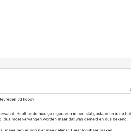
t tevreden vd koop?
erwacht. Heeft bij de huidige eigenaren in een stal gestaan en is op he
tig, dus moet vervangen worden maar dat was gemeld en dus bekend.
es, maae heb er nog niet mee gefietst. Eerst toonbaar maken.