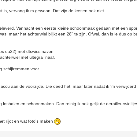
st is, vervang ik m gewoon. Dat zijn de kosten ook niet.
fgeleverd. Vannacht een eerste kleine schoonmaak gedaan met een spon
as, maar het achterwiel blijkt een 28" te zjjn. Ofwel, dan is ie dus op 
lex da22) met dtswiss naven
achterwiel met ultegra naaf.
g schijfremmen voor
 accu aan de voorzijde. Die deed het, maar later nadat ik 'm verwijder
 loshalen en schoonmaken. Dan reinig ik ook geljk de derailleurwieltje
het rijdt en wat foto's maken