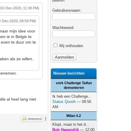
plaatsen.
(02-Dec-2020, 11:38 PM)
Gebruikersnaam:
2-Dec-2020, 08:59 PM)
Wachtwoord:
naar mijn idee voor
n ie in Belgie te
t even te duur om te
Mij onthouden
aken als ze willen.
 meenemen.
Nieuwe berichten
vork Challenge Taifun
demonteren
Ik heb een Challenge...
ie al heel lang niet
Status Quooh
— 08:56
AM
Milan 4.2
}
Antwoord
Klopt, maar in het d...
Bob Hagendijk
— 12:00