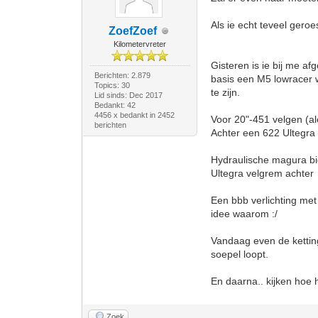
Als ie echt teveel geroe
ZoefZoef
Kilometervreter
Gisteren is ie bij me a
Berichten: 2.879
basis een M5 lowracer w
Topics: 30
te zijn.
Lid sinds: Dec 2017
Bedankt: 42
4456 x bedankt in 2452
Voor 20"-451 velgen (a
berichten
Achter een 622 Ultegra 
Hydraulische magura bi
Ultegra velgrem achter
Een bbb verlichting met
idee waarom :/
Vandaag even de ketting
soepel loopt.
En daarna.. kijken hoe 
Zoek