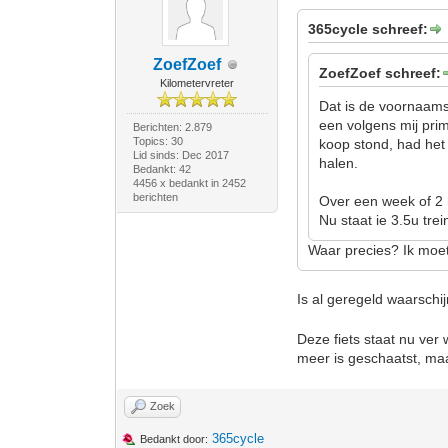
365cycle schreef:
ZoefZoef
ZoefZoef schreef:
Kilometervreter
Dat is de voornaams
een volgens mij pri
Berichten: 2.879
Topics: 30
koop stond, had het 
Lid sinds: Dec 2017
halen.
Bedankt: 42
4456 x bedankt in 2452
berichten
Over een week of 2 
Nu staat ie 3.5u tre
Waar precies? Ik moet
Is al geregeld waarschij
Deze fiets staat nu ver 
meer is geschaatst, maa
Zoek
365cycle
Bedankt door: