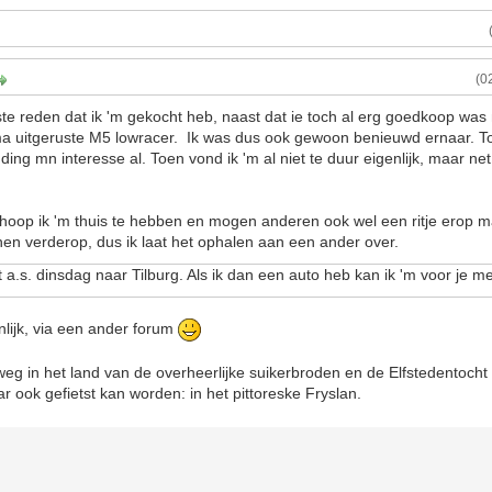
(0
te reden dat ik 'm gekocht heb, naast dat ie toch al erg goedkoop was 
ma uitgeruste M5 lowracer. Ik was dus ook gewoon benieuwd ernaar. Toe
ding mn interesse al. Toen vond ik 'm al niet te duur eigenlijk, maar ne
hoop ik 'm thuis te hebben en mogen anderen ook wel een ritje erop m
inen verderop, dus ik laat het ophalen aan een ander over.
 a.s. dinsdag naar Tilburg. Als ik dan een auto heb kan ik 'm voor je
nlijk, via een ander forum
weg in het land van de overheerlijke suikerbroden en de Elfstedentocht d
r ook gefietst kan worden: in het pittoreske Fryslan.