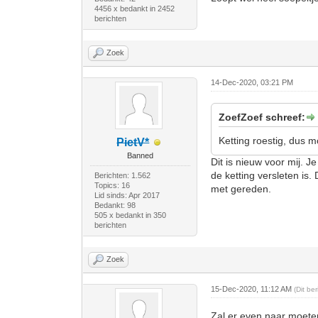
4456 x bedankt in 2452
berichten
Zoek
14-Dec-2020, 03:21 PM
ZoefZoef schreef:
Ketting roestig, dus
PietV*
Banned
Dit is nieuw voor mij. 
de ketting versleten is
Berichten: 1.562
Topics: 16
met gereden.
Lid sinds: Apr 2017
Bedankt: 98
505 x bedankt in 350
berichten
Zoek
15-Dec-2020, 11:12 AM
(Dit be
Zal er even naar moeten 