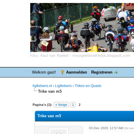
Welkom gast!
Aanmelden
Registreren
ligfietsers.nl
›
Ligfietsers
›
Trikes en Quads
Trike van m5
0 stemmen - gemiddelde waardering is 0
1
2
3
4
5
Pagina's (2):
« Vorige
1
2
Trike van m5
03-Dec-2020, 12:57 AM
(Dit be