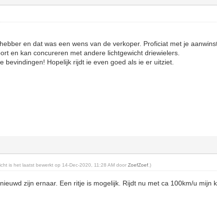
,
efhebber en dat was een wens van de verkoper. Proficiat met je aanwinst
ort en kan concureren met andere lichtgewicht driewielers.
 bevindingen! Hopelijk rijdt ie even goed als ie er uitziet.
richt is het laatst bewerkt op 14-Dec-2020, 11:28 AM door
ZoefZoef
.)
ieuwd zijn ernaar. Een ritje is mogelijk. Rijdt nu met ca 100km/u mijn 