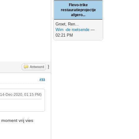
Flevo-trike
restauratieprojectje
afgero...
Groet, Ren...
Wim -de roetsende
—
02:21 PM
}
Antwoord
#33
(14-Dec-2020, 01:15 PM)
t moment vrij vies