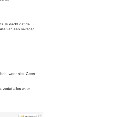
s. Ik dacht dat de
baiss van een m-racer
d heb, weer niet. Geen
s, zodat alles weer
}
Antwoord