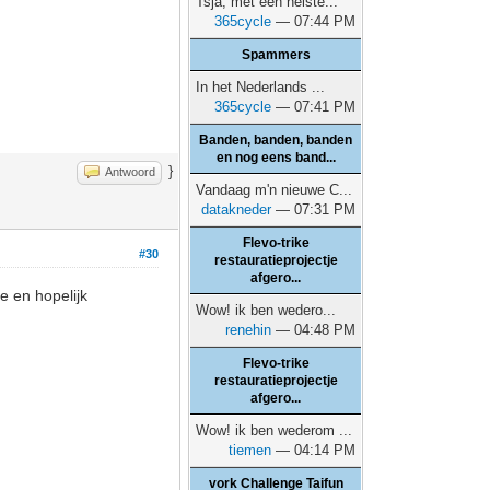
Tsja, met een heiste...
365cycle
— 07:44 PM
Spammers
In het Nederlands ...
365cycle
— 07:41 PM
Banden, banden, banden
en nog eens band...
}
Antwoord
Vandaag m'n nieuwe C...
datakneder
— 07:31 PM
Flevo-trike
#30
restauratieprojectje
afgero...
e en hopelijk
Wow! ik ben wedero...
renehin
— 04:48 PM
Flevo-trike
restauratieprojectje
afgero...
Wow! ik ben wederom ...
tiemen
— 04:14 PM
vork Challenge Taifun