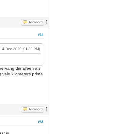
}
Antwoord
#34
(14-Dec-2020, 01:33 PM)
vervang die alleen als
g vele kilometers prima
}
Antwoord
#35
st is.