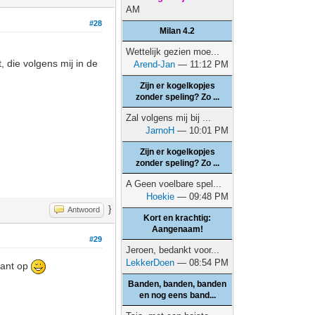
AM
#28
Milan 4.2
Wettelijk gezien moe...
, die volgens mij in de
Arend-Jan
— 11:12 PM
Zijn er kogelkopjes
zonder speling? Zo ...
Zal volgens mij bij ...
JarnoH
— 10:01 PM
Zijn er kogelkopjes
zonder speling? Zo ...
A Geen voelbare spel...
Hoekie
— 09:48 PM
}
Antwoord
Kort en krachtig:
Aangenaam!
#29
Jeroen, bedankt voor...
LekkerDoen
— 08:54 PM
kant op
Banden, banden, banden
en nog eens band...