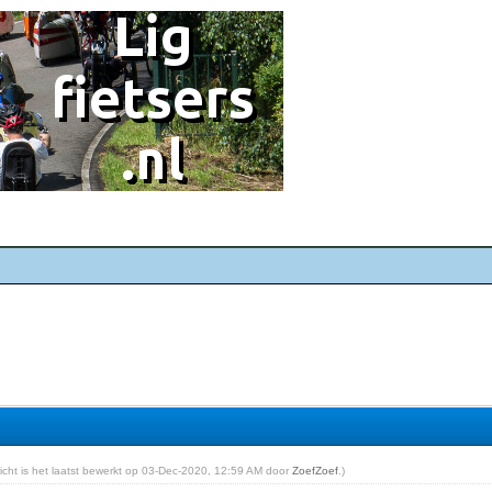
richt is het laatst bewerkt op 03-Dec-2020, 12:59 AM door
ZoefZoef
.)