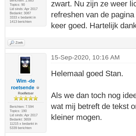
Berichten: 2.883
zwart. Nu zijn ze weer li
Topics: 90
Lid sinds: Apr 2017
refreshen van de pagina 
Bedankt: 3087
3333 x bedankt in
1413 berichten
keer goed. Hartelijk dank
Zoek
15-Sep-2020, 10:16 AM
Helemaal goed Stan.
Wim -de
roetsende
Als we dan toch nog id
Roeifietser
wat mij betreft de tekst 
Berichten: 7.594
Topics: 190
kleiner mogen.
Lid sinds: Apr 2017
Bedankt: 3659
11215 x bedankt in
5339 berichten