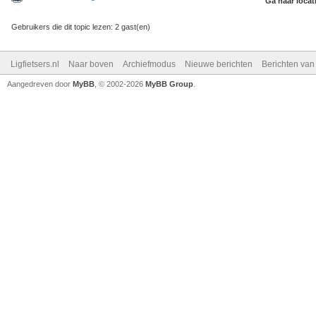
Ga naar locat
Gebruikers die dit topic lezen: 2 gast(en)
Ligfietsers.nl
Naar boven
Archiefmodus
Nieuwe berichten
Berichten va
Aangedreven door
MyBB
, © 2002-2026
MyBB Group
.