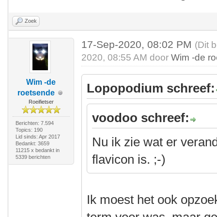
Zoek
17-Sep-2020, 08:02 PM
(Dit 
2020, 08:55 AM door
Wim -de r
Wim -de
Lopopodium schreef:
roetsende
Roeifietser
voodoo schreef:
Berichten: 7.594
Topics: 190
Lid sinds: Apr 2017
Nu ik zie wat er verand
Bedankt: 3659
11215 x bedankt in
flavicon is. ;-)
5339 berichten
Ik moest het ook opzoek