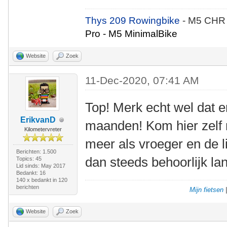
Thys 209 Rowingbike
- M5 CHR
Pro - M5 MinimalBike
Website
Zoek
11-Dec-2020, 07:41 AM
Top! Merk echt wel dat er
ErikvanD
maanden! Kom hier zelf 
Kilometervreter
meer als vroeger en de l
Berichten: 1.500
dan steeds behoorlijk l
Topics: 45
Lid sinds: May 2017
Bedankt: 16
140 x bedankt in 120
berichten
Mijn fietsen
Website
Zoek