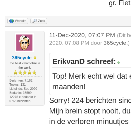
gr. Fi
Website
Zoek
11-Dec-2020, 07:07 PM
(Dit 
2020, 07:08 PM door
365cycle
.)
365cycle
ErikvanD schreef:
the best velomobile in
the world
Top! Merk echt wel dat e
Berichten: 7.182
maanden!
Topics: 131
Lid sinds: Sep 2020
Bedankt: 15599
12275 x bedankt in
Sorry! 224 berichten si
5763 berichten
Mijn brein stopt nooit, d
in de verloren minuutje