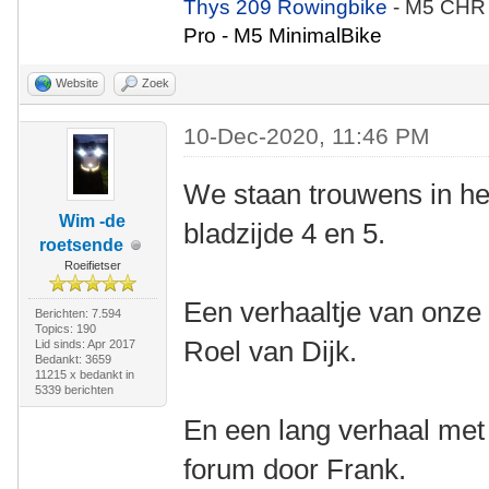
Thys 209 Rowingbike
- M5 CHR
Pro - M5 MinimalBike
Website
Zoek
10-Dec-2020, 11:46 PM
We staan trouwens in h
Wim -de
bladzijde 4 en 5.
roetsende
Roeifietser
Een verhaaltje van onze v
Berichten: 7.594
Topics: 190
Roel van Dijk.
Lid sinds: Apr 2017
Bedankt: 3659
11215 x bedankt in
5339 berichten
En een lang verhaal met 
forum door Frank.