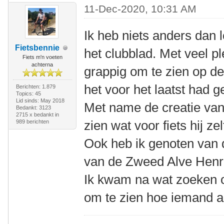
11-Dec-2020, 10:31 AM
Ik heb niets anders dan l
Fietsbennie
het clubblad. Met veel p
Fiets m'n voeten
achterna
grappig om te zien op de
het voor het laatst had 
Berichten: 1.879
Topics: 45
Lid sinds: May 2018
Met name de creatie van
Bedankt: 3123
2715 x bedankt in
zien wat voor fiets hij z
989 berichten
Ook heb ik genoten van 
van de Zweed Alve Henr
Ik kwam na wat zoeken 
om te zien hoe iemand al 