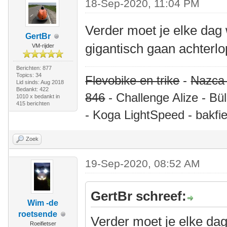
18-Sep-2020, 11:04 PM
Verder moet je elke dag w
GertBr
gigantisch gaan achterlo
VM-rijder
Berichten: 877
Topics: 34
Flevobike en trike
-
Nazca
Lid sinds: Aug 2018
Bedankt: 422
846
- Challenge Alize - Bü
1010 x bedankt in
415 berichten
- Koga LightSpeed - bakfie
Zoek
19-Sep-2020, 08:52 AM
GertBr schreef:
Wim -de
roetsende
Verder moet je elke dag 
Roeifietser