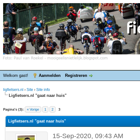
Welkom gast!
Aanmelden
Registreren
ligfietsers.nl
›
Site
›
Site info
Ligfietsers.nl "gaat naar huis"
elde waardering is 0
Pagina's (3):
« Vorige
1
2
3
Ligfietsers.nl "gaat naar huis"
15-Sep-2020, 09:43 AM