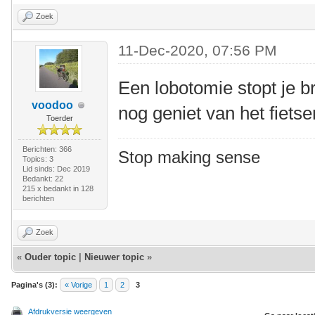
Zoek
11-Dec-2020, 07:56 PM
Een lobotomie stopt je br
voodoo
nog geniet van het fietsen
Toerder
Berichten: 366
Stop making sense
Topics: 3
Lid sinds: Dec 2019
Bedankt: 22
215 x bedankt in 128
berichten
Zoek
«
Ouder topic
|
Nieuwer topic
»
Pagina's (3):
« Vorige
1
2
3
Afdrukversie weergeven