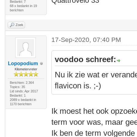
Quattrovelo 33
Bedankt: 7
68 x bedankt in 19
berichten
Zoek
17-Sep-2020, 07:40 PM
voodoo schreef:
Lopopodium
Kilometervreter
Nu ik zie wat er verande
Berichten: 2.364
flavicon is. ;-)
Topics: 35
Lid sinds: Apr 2017
Bedankt: 1
2089 x bedankt in
1170 berichten
Ik moest het ook opzoeke
term voor was, maar gee
Ik ben de term volgende