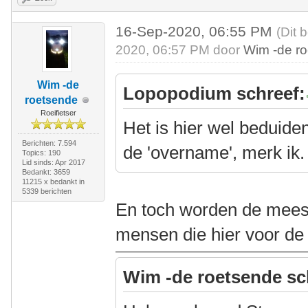
16-Sep-2020, 06:55 PM
(Dit 
2020, 06:57 PM door
Wim -de r
Wim -de
Lopopodium schreef:
roetsende
Roeifietser
Het is hier wel beduid
Berichten: 7.594
de 'overname', merk ik.
Topics: 190
Lid sinds: Apr 2017
Bedankt: 3659
11215 x bedankt in
5339 berichten
En toch worden de mees
mensen die hier voor de
Wim -de roetsende sc