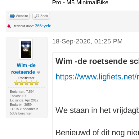
Pro - M5 MinimalBike
Website
Zoek
365cycle
Bedankt door:
18-Sep-2020, 01:25 PM
Wim -de roetsende sc
Wim -de
roetsende
https://www.ligfiets.net
Roeifietser
Berichten: 7.594
Topics: 190
Lid sinds: Apr 2017
Bedankt: 3659
We staan in het vrijdagb
11215 x bedankt in
5339 berichten
Benieuwd of dit nog nie