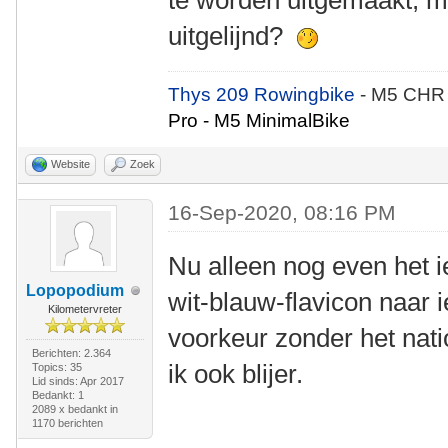
te worden uitgemaakt, m
uitgelijnd?
Thys 209 Rowingbike
- M5 CHR
Pro - M5 MinimalBike
Website
Zoek
16-Sep-2020, 08:16 PM
Nu alleen nog even het i
Lopopodium
wit-blauw-flavicon naar 
Kilometervreter
voorkeur zonder het natio
Berichten: 2.364
ik ook blijer.
Topics: 35
Lid sinds: Apr 2017
Bedankt: 1
2089 x bedankt in
1170 berichten