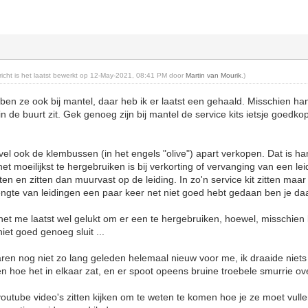
ericht is het laatst bewerkt op 12-May-2021, 08:41 PM door
Martin van Mourik
.)
ben ze ook bij mantel, daar heb ik er laatst een gehaald. Misschien hand
in de buurt zit. Gek genoeg zijn bij mantel de service kits ietsje goedk
ravel ook de klembussen (in het engels "olive") apart verkopen. Dat is ha
et moeilijkst te hergebruiken is bij verkorting of vervanging van een l
tten en zitten dan muurvast op de leiding. In zo'n service kit zitten maar
engte van leidingen een paar keer net niet goed hebt gedaan ben je da
het me laatst wel gelukt om er een te hergebruiken, hoewel, misschien
 niet goed genoeg sluit ...
n nog niet zo lang geleden helemaal nieuw voor me, ik draaide nie
en hoe het in elkaar zat, en er spoot opeens bruine troebele smurrie ove
outube video's zitten kijken om te weten te komen hoe je ze moet vulle