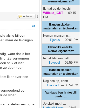
nieuwe eigenaren?
Ik had op de flevobi...
Willeke_IGKT
— 09:15
}
Antwoord
PM
Banden plakken:
#6
materialen en technieken
ig als je bij een
Nemen mensen n...
oper, maar de leidingen
Tijanus
— 09:01 PM
Flevobike en trike,
nieuwe eigenaren?
ndig, want dat is het
eiding. Ze vervormen
Inmiddels een half j...
ligvogel
— 08:59 PM
 een stuk of vier
ar zo door heen.
Banden plakken:
materialen en technieken
 kom ik er over een
Nog een tip, contr...
Bianca F
— 08:59 PM
ts vermoedend een
Vandaag ben ik niet blij
r de vloer.
omdat.....
Je plakt met h...
n en afstellen enzo, de
LigfietsWilsum
— 08:45