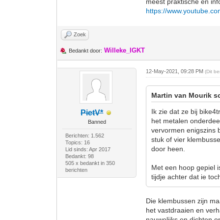
meest praktische en inf
https://www.youtube.
Zoek
Willeke_IGKT
Bedankt door:
12-May-2021, 09:28 PM
(Dit b
Martin van Mourik s
Ik zie dat ze bij bike
PietV*
het metalen onderdeel 
Banned
vervormen enigszins bi
Berichten: 1.562
stuk of vier klembuss
Topics: 16
door heen.
Lid sinds: Apr 2017
Bedankt: 98
505 x bedankt in 350
Met een hoop gepiel i
berichten
tijdje achter dat ie to
Die klembussen zijn ma
het vastdraaien en ver
nauwelijks en dichten 