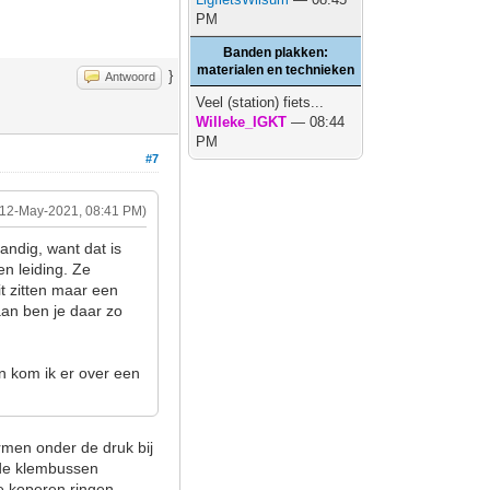
PM
Banden plakken:
materialen en technieken
}
Antwoord
Veel (station) fiets...
Willeke_IGKT
— 08:44
PM
#7
(12-May-2021, 08:41 PM)
handig, want dat is
en leiding. Ze
it zitten maar een
aan ben je daar zo
n kom ik er over een
rmen onder de druk bij
rde klembussen
e koperen ringen