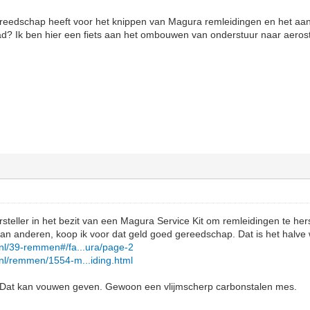
gereedschap heeft voor het knippen van Magura remleidingen en het a
d? Ik ben hier een fiets aan het ombouwen van onderstuur naar aerost
.
rsteller in het bezit van een Magura Service Kit om remleidingen te herst
n aan anderen, koop ik voor dat geld goed gereedschap. Dat is het halve
.nl/39-remmen#/fa...ura/page-2
.nl/remmen/1554-m...iding.html
t. Dat kan vouwen geven. Gewoon een vlijmscherp carbonstalen mes.