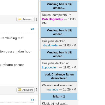
Vandaag ben ik blij
omdat.....
Roken, computers, te...
}
Bob Hagendijk
— 11:38
Antwoord
PM
#3
Vandaag ben ik blij
omdat.....
e remleiding met
Dus jullie denken ...
datakneder
— 11:08 PM
eten passen, dan hoor
Vandaag ben ik blij
omdat.....
Dus jullie denken op...
hurricane passen
Lopopodium
— 11:01 PM
vork Challenge Taifun
demonteren
Waarom niet even met...
martinus
— 10:29 PM
}
Antwoord
Milan 4.2
#4
Klopt, bij het aan...