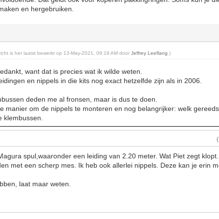
r maken en hergebruiken.
ericht is het laatst bewerkt op 13-May-2021, 09:19 AM door
Jeffrey Leeflang
.)
edankt, want dat is precies wat ik wilde weten.
idingen en nippels in die kits nog exact hetzelfde zijn als in 2006.
embussen deden me al fronsen, maar is dus te doen.
te manier om de nippels te monteren en nog belangrijker: welk gereeds
e klembussen.
agura spul,waaronder een leiding van 2.20 meter. Wat Piet zegt klopt.
en met een scherp mes. Ik heb ook allerlei nippels. Deze kan je erin
bben, laat maar weten.