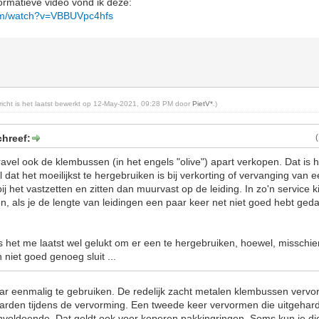
ormatieve video vond ik deze:
com/watch?v=VBBUVpc4hfs
ericht is het laatst bewerkt op 12-May-2021, 09:28 PM door
PietV*
.)
chreef:
4travel ook de klembussen (in het engels "olive") apart verkopen. Dat is 
dat het moeilijkst te hergebruiken is bij verkorting of vervanging van e
j het vastzetten en zitten dan muurvast op de leiding. In zo'n service k
en, als je de lengte van leidingen een paar keer net niet goed hebt ged
s het me laatst wel gelukt om er een te hergebruiken, hoewel, misschie
ch niet goed genoeg sluit ...
ar eenmalig te gebruiken. De redelijk zacht metalen klembussen vervo
harden tijdens de vervorming. Een tweede keer vervormen die uitgeha
onvoldoende. Dat geldt ook voor koperen pakkingringen. Soms kun je di