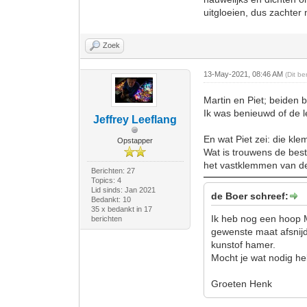
uitgloeien, dus zachte
Zoek
13-May-2021, 08:46 AM
(Dit b
Martin en Piet; beiden b
Ik was benieuwd of de le
Jeffrey Leeflang
En wat Piet zei: die kl
Opstapper
Wat is trouwens de bes
het vastklemmen van d
Berichten: 27
Topics: 4
Lid sinds: Jan 2021
de Boer schreef:
Bedankt: 10
35 x bedankt in 17
Ik heb nog een hoop M
berichten
gewenste maat afsnijd
kunstof hamer.
Mocht je wat nodig he
Groeten Henk