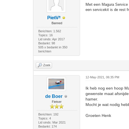
Met een
Magura Service 
een servicekit is de rest 
PietV*
Banned
Berichten: 1.562
Topics: 16
Lid sinds: Apr 2017
Bedankt: 98
505 x bedankt in 350
berichten
Zoek
12-May-2021, 06:35 PM
Ik heb nog een hoop Mag
gewenste maat afsnijden
de Boer
hamer.
Fietser
Mocht je wat nodig heb
Berichten: 192
Groeten Henk
Topics: 4
Lid sinds: Mar 2021
Bedankt: 174