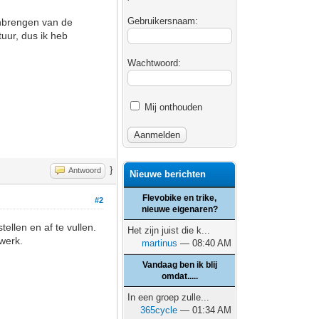
Gebruikersnaam:
anbrengen van de
uur, dus ik heb
Wachtwoord:
Mij onthouden
}
Antwoord
Nieuwe berichten
Flevobike en trike,
#2
nieuwe eigenaren?
ellen en af te vullen.
Het zijn juist die k...
 werk.
martinus
— 08:40 AM
Vandaag ben ik blij
omdat.....
In een groep zulle...
365cycle
— 01:34 AM