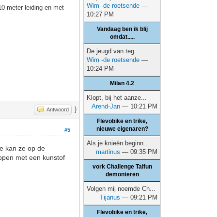
Wim -de roetsende
—
10 meter leiding en met
10:27 PM
Vandaag ben ik blij
omdat.....
De jeugd van teg...
Wim -de roetsende
—
10:24 PM
Milan 4.2
Klopt, bij het aanze...
Arend-Jan
— 10:21 PM
}
Antwoord
Flevobike en trike,
nieuwe eigenaren?
#5
Als je knieën beginn...
Je kan ze op de
martinus
— 09:35 PM
eppen met een kunstof
vork Challenge Taifun
demonteren
Volgen mij noemde Ch...
Tijanus
— 09:21 PM
Flevobike en trike,