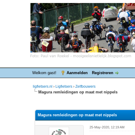
Welkom gast!
Aanmelden
Registreren
ligfietsers.nl
›
Ligfietsers
›
Zelfbouwers
Magura remleidingen op maat met nippels
0 stemmen - gemiddelde waardering is 0
1
2
3
4
5
Magura remleidingen op maat met nippels
25-May-2020, 12:19 AM