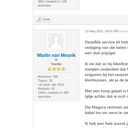
300 x bedankt in 109
berichten
Zoek
12-May-2021, 08:41 PM
(Dit b
Dezelfde service kit heb
vestiging van die keten 
een stuk prijziger.
Martin van Mourik
Ik zie dat ze bij bike4t
Toerder
metalen onderdeel dat h
enigszins bij het vastze
Berichten: 390
klembussen, als je de l
Topics: 28
Lid sinds: Apr 2021
Bedankt: 43
Met een hoop gepiel is 
1096 x bedankt in 368
tijdje achter dat ie toch
berichten
Die Magura remmen ware
kabel los om eens te zi
Ik heb een hele avond y