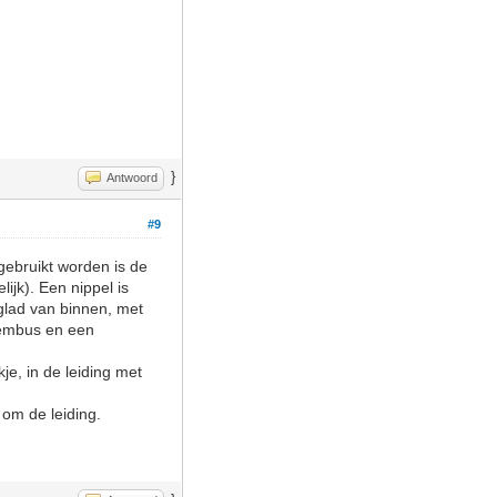
}
Antwoord
#9
gebruikt worden is de
ijk). Een nippel is
 glad van binnen, met
klembus en een
je, in de leiding met
 om de leiding.