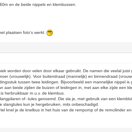
.60m en de beide nippels en klembussen.
 het plaatsen foto's werkt
ek worden door velen door elkaar gebruikt. De namen die veelal juist 
moer (vrouwelijk). Voor buitendraad (mannelijk) en binnendraad (vrouwel
dingsstuk tussen twee leidingen. Bijvoorbeeld een mannelijke nippel is
n aan beide zijden de buizen of leidingen in, met aan elke zijde een 
s is herbruikbaar m.u.v. de klembus.
langpilaren of -tules genoemd. Die sla je, met gebruik van een klemblok
e slangtules kun je hergebruiken, mits onbeschadigd.
tel knel je de knelbus in het huis van de rempomp of de remcilinder en