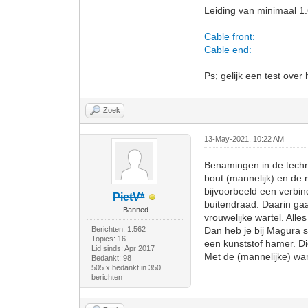
Leiding van minimaal 1
Cable front:
Cable end:
Ps; gelijk een test over
Zoek
13-May-2021, 10:22 AM
Benamingen in de techni
bout (mannelijk) en de 
bijvoorbeeld een verbin
PietV*
buitendraad. Daarin gaa
Banned
vrouwelijke wartel. Alle
Berichten: 1.562
Dan heb je bij Magura s
Topics: 16
een kunststof hamer. Di
Lid sinds: Apr 2017
Met de (mannelijke) war
Bedankt: 98
505 x bedankt in 350
berichten