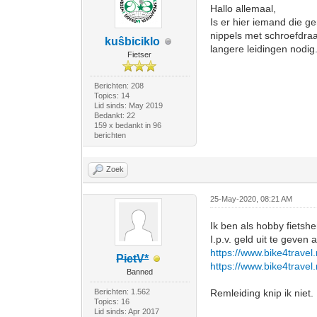
Hallo allemaal,
Is er hier iemand die 
nippels met schroefdraa
kuŝbiciklo
langere leidingen nodig
Fietser
Berichten: 208
Topics: 14
Lid sinds: May 2019
Bedankt: 22
159 x bedankt in 96
berichten
Zoek
25-May-2020, 08:21 AM
Ik ben als hobby fietshe
I.p.v. geld uit te geve
https://www.bike4travel
PietV*
https://www.bike4travel
Banned
Berichten: 1.562
Remleiding knip ik nie
Topics: 16
Lid sinds: Apr 2017