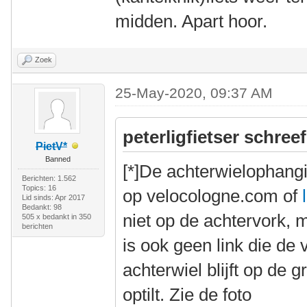
midden. Apart hoor.
Zoek
25-May-2020, 09:37 AM
peterligfietser schreef
PietV*
Banned
[*]De achterwielophangi
Berichten: 1.562
Topics: 16
op velocologne.com of
Lid sinds: Apr 2017
Bedankt: 98
niet op de achtervork, 
505 x bedankt in 350
berichten
is ook geen link die de 
achterwiel blijft op de g
optilt. Zie de foto