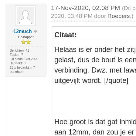
17-Nov-2020, 02:08 PM
(Dit 
2020, 03:48 PM door
Roepers
.)
12much
Citaat:
Opstapper
Helaas is er onder het zi
Berichten: 41
Topics: 7
gelast, dus de bout is ee
Lid sinds: Oct 2020
Bedankt: 0
13 x bedankt in 7
verbinding. Dwz. met lawa
berichten
uitgevijlt wordt.
[/quote
]
Hoe groot is dat gat inmid
aan 12mm, dan zou je er 