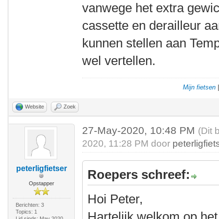
vanwege het extra gewic
cassette en derailleur aa
kunnen stellen aan Tempe
wel vertellen.
Mijn fietsen
Website
Zoek
27-May-2020, 10:48 PM
(Dit 
2020, 11:28 PM door
peterligfiet
peterligfietser
Roepers schreef:
Opstapper
Hoi Peter,
Berichten: 3
Topics: 1
Hartelijk welkom op het
Lid sinds: May 2020