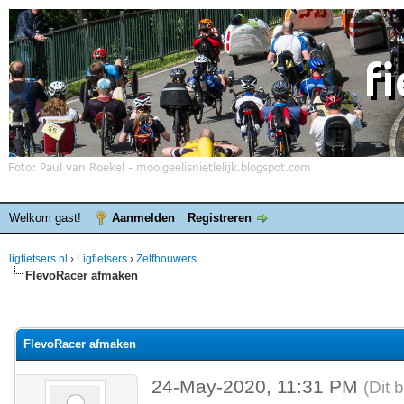
Welkom gast!
Aanmelden
Registreren
ligfietsers.nl
›
Ligfietsers
›
Zelfbouwers
FlevoRacer afmaken
elde waardering is 0
FlevoRacer afmaken
24-May-2020, 11:31 PM
(Dit 