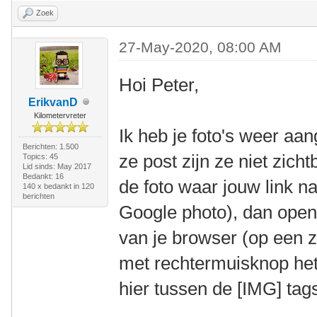
Zoek
27-May-2020, 08:00 AM
Hoi Peter,
ErikvanD
Kilometervreter
Ik heb je foto's weer aan
Berichten: 1.500
ze post zijn ze niet zic
Topics: 45
Lid sinds: May 2017
Bedankt: 16
de foto waar jouw link na
140 x bedankt in 120
berichten
Google photo), dan opent
van je browser (op een z
met rechtermuisknop het
hier tussen de [IMG] tag