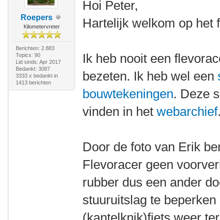
Hoi Peter,
Roepers
Hartelijk welkom op het 
Kilometervreter
Berichten: 2.883
Ik heb nooit een flevorace
Topics: 90
Lid sinds: Apr 2017
Bedankt: 3087
bezeten. Ik heb wel een
3333 x bedankt in
1413 berichten
bouwtekeningen
. Deze si
vinden in het
webarchief
Door de foto van Erik be
Flevoracer geen voorveri
rubber dus een ander doe
stuuruitslag te beperken
(kantelknik)fiets weer te