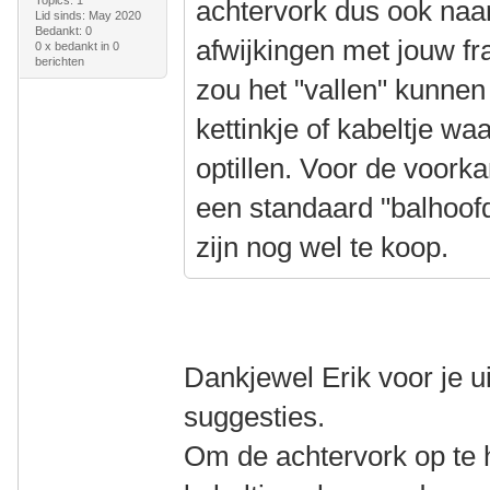
achtervork dus ook naa
Lid sinds: May 2020
Bedankt: 0
afwijkingen met jouw f
0 x bedankt in 0
berichten
zou het "vallen" kunne
kettinkje of kabeltje waa
optillen. Voor de voorka
een standaard "balhoof
zijn nog wel te koop.
Dankjewel Erik voor je u
suggesties.
Om de achtervork op te h