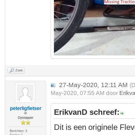
Zoek
27-May-2020, 12:11 AM
(D
May-2020, 07:55 AM door
Erikv
peterligfietser
ErikvanD schreef:
Opstapper
Dit is een originele Fle
Berichten: 3
Topics: 1