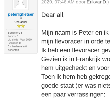
2020, 07:46 AM door
ErikvanD
.)
Dear all,
peterligfietser
Opstapper
Mijn naam is Peter en i
Berichten: 3
Topics: 1
mijn flevoracer in orde te
Lid sinds: May 2020
Bedankt: 0
0 x bedankt in 0
Ik heb een flevoracer g
berichten
Gezien ik in Frankrijk w
hem uitgecheckt en voor
Toen ik hem heb gekregen
goede staat (er was nie
een paar verrassingen: