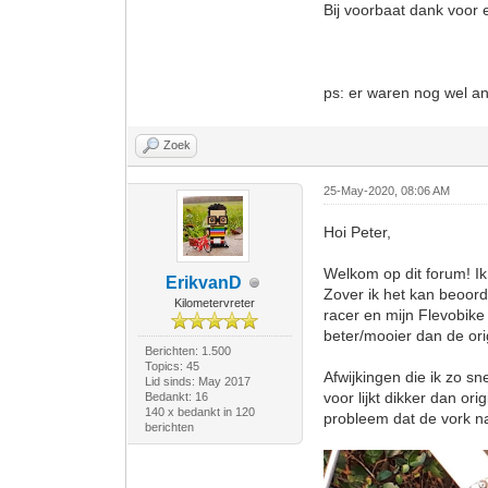
Bij voorbaat dank voor e
ps: er waren nog wel an
Zoek
25-May-2020, 08:06 AM
Hoi Peter,
Welkom op dit forum! Ik
ErikvanD
Zover ik het kan beoorde
Kilometervreter
racer en mijn Flevobike 
beter/mooier dan de ori
Berichten: 1.500
Topics: 45
Afwijkingen die ik zo sn
Lid sinds: May 2017
voor lijkt dikker dan or
Bedankt: 16
140 x bedankt in 120
probleem dat de vork naa
berichten