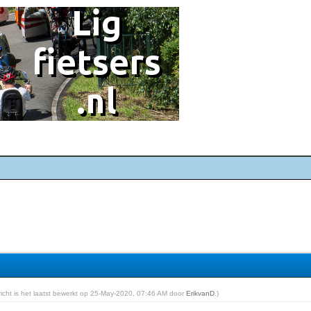
ericht is het laatst bewerkt op 25-May-2020, 07:46 AM door
ErikvanD
.)