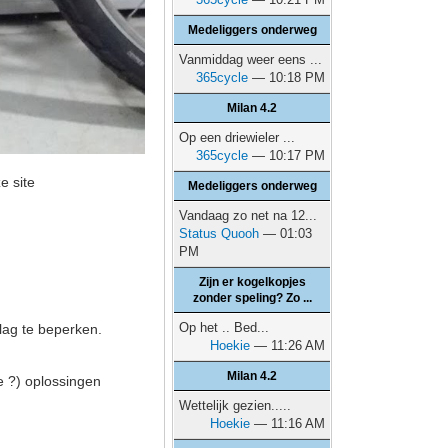
Medeliggers onderweg
Vanmiddag weer eens ...
365cycle
— 10:18 PM
Milan 4.2
Op een driewieler ...
365cycle
— 10:17 PM
e site
Medeliggers onderweg
Vandaag zo net na 12...
Status Quooh
— 01:03
PM
Zijn er kogelkopjes
zonder speling? Zo ...
Op het .. Bed...
lag te beperken.
Hoekie
— 11:26 AM
Milan 4.2
e ?) oplossingen
Wettelijk gezien.....
Hoekie
— 11:16 AM