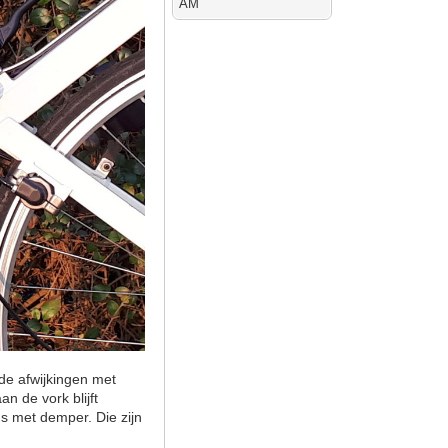
AM
 de afwijkingen met
n de vork blijft
us met demper. Die zijn