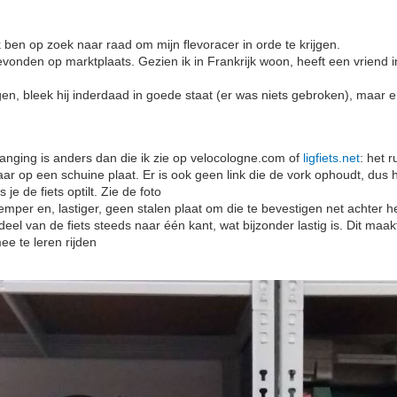
k ben op zoek naar raad om mijn flevoracer in orde te krijgen.
evonden op marktplaats. Gezien ik in Frankrijk woon, heeft een vriend 
n, bleek hij inderdaad in goede staat (er was niets gebroken), maar 
anging is anders dan die ik zie op velocologne.com of
ligfiets.net
: het r
ar op een schuine plaat. Er is ook geen link die de vork ophoudt, dus he
 je de fiets optilt. Zie de foto
emper en, lastiger, geen stalen plaat om die te bevestigen net achter h
deel van de fiets steeds naar één kant, wat bijzonder lastig is. Dit maa
ee te leren rijden