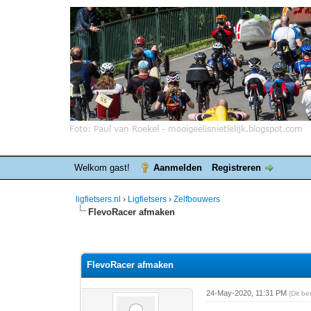
Welkom gast!
Aanmelden
Registreren
ligfietsers.nl
›
Ligfietsers
›
Zelfbouwers
FlevoRacer afmaken
0 stemmen - gemiddelde waardering is 0
1
2
3
4
5
FlevoRacer afmaken
24-May-2020, 11:31 PM
(Dit b