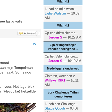
Milan 4.2
Ik had op mijn woon-...
LigfietsWilsum
— 10:39
AM
ee lastig vallen.
Milan 4.2
Op een driewieler mo...
}
Antwoord
Jeroen S
— 10:27 AM
#2
Zijn er kogelkopjes
zonder speling? Zo ...
Op het Velomobilforu...
Jeroen S
— 10:19 AM
lemaal.
ijk aan mijn Tempelman
Medeliggers onderweg
elf gemaakt. Soms nog
Gisteren, weer een v...
Willeke_IGKT
— 10:11
AM
 en voor. Het lagerblok
er (Flevobike) hetzelfde
vork Challenge Taifun
demonteren
Ik heb een Challenge...
Status Quooh
— 08:56