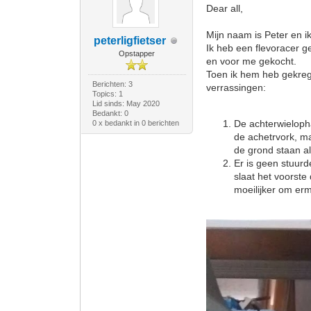
Dear all,
Mijn naam is Peter en i
peterligfietser
Ik heb een flevoracer g
Opstapper
en voor me gekocht.
Toen ik hem heb gekrege
Berichten: 3
verrassingen:
Topics: 1
Lid sinds: May 2020
Bedankt: 0
De achterwieloph
0 x bedankt in 0 berichten
de achetrvork, ma
de grond staan als
Er is geen stuurd
slaat het voorste 
moeilijker om erm