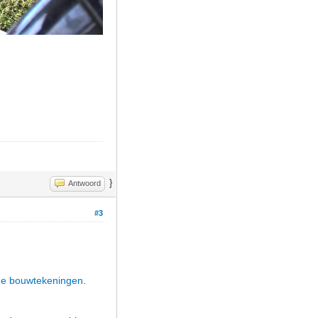
}
Antwoord
#3
de bouwtekeningen
.