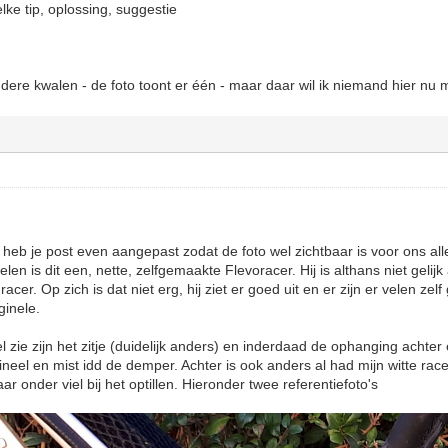
lke tip, oplossing, suggestie
dere kwalen - de foto toont er één - maar daar wil ik niemand hier nu m
 heb je post even aangepast zodat de foto wel zichtbaar is voor ons al
len is dit een, nette, zelfgemaakte Flevoracer. Hij is althans niet gel
racer. Op zich is dat niet erg, hij ziet er goed uit en er zijn er velen z
ginele.
el zie zijn het zitje (duidelijk anders) en inderdaad de ophanging achter
igineel en mist idd de demper. Achter is ook anders al had mijn witte rac
r onder viel bij het optillen. Hieronder twee referentiefoto's