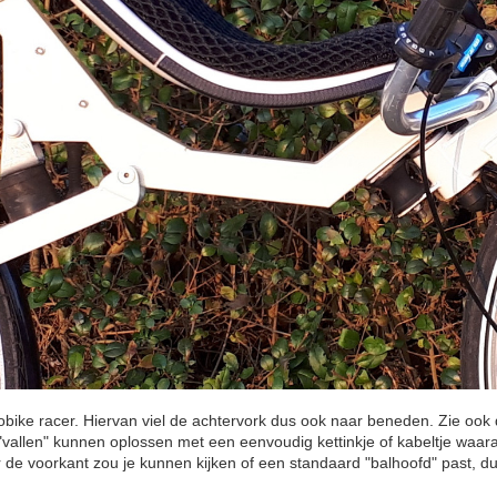
evobike racer. Hiervan viel de achtervork dus ook naar beneden. Zie ook
"vallen" kunnen oplossen met een eenvoudig kettinkje of kabeltje waaraa
or de voorkant zou je kunnen kijken of een standaard "balhoofd" past, d