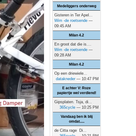
Medeliggers onderweg
Gisteren in Ter Apel...
Wim -de roetsende
—
09:45 AM
Milan 4.2
En groot dat die is....
Wim -de roetsende
—
09:28 AM
Milan 4.2
Op een driewiele...
datakneder
— 10:47 PM
E achter V: Roze
papiertje wel verdiend!
Gipsplaten. Tsja, di...
365cycle
— 10:25 PM
Vandaag ben ik blij
omdat.....
de Citta rage Di...
365cycle
— 10:21 PM