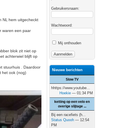
Gebruikersnaam:
in NL hem uitgecheckt
Wachtwoord:
er waren een paar
Mij onthouden
ubber blok zit niet op
t achterwiel blijft op
et stuurhuis . Daardoor
Nieuwe berichten
kt het ook (nog)
Slow TV
hhttps://www.youtube...
Hoekie
— 01:34 PM
ketting op een velo en
overige slijtage ...
Bij een racefiets (h...
Status Quooh
— 12:54
PM