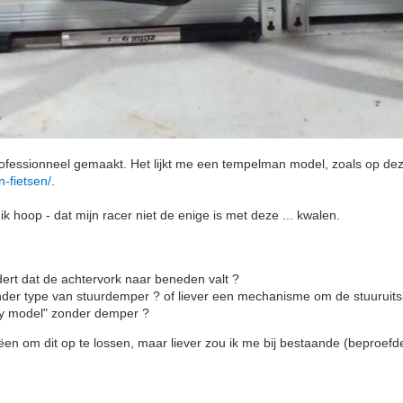
professionneel gemaakt. Het lijkt me een tempelman model, zoals op dez
n-fietsen/
.
k hoop - dat mijn racer niet de enige is met deze ... kwalen.
dert dat de achtervork naar beneden valt ?
nder type van stuurdemper ? of liever een mechanisme om de stuuruits
rly model" zonder demper ?
ëen om dit op te lossen, maar liever zou ik me bij bestaande (beproefd