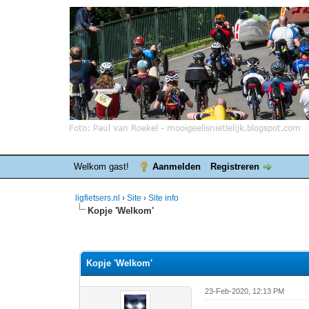
Welkom gast!
Aanmelden
Registreren
ligfietsers.nl
›
Site
›
Site info
Kopje 'Welkom'
0 stemmen - gemiddelde waardering is 0
1
2
3
4
5
Kopje 'Welkom'
23-Feb-2020, 12:13 PM