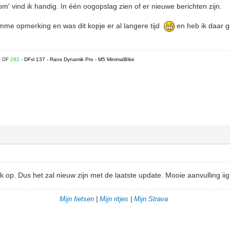
m' vind ik handig. In één oogopslag zien of er nieuwe berichten zijn.
omme opmerking en was dit kopje er al langere tijd
en heb ik daar 
- DF
282
- DFxl 137 - Rans Dynamik Pro - M5 MinimalBike
jk op. Dus het zal nieuw zijn met de laatste update. Mooie aanvulling iig
Mijn fietsen
|
Mijn ritjes
|
Mijn Strava