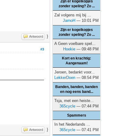
Zijn er kogelkopjes
zonder speling? Zo ...
Zal volgens mij bij ...
JarnoH
— 10:01 PM
Zijn er kogelkopjes
zonder speling? Zo ...
}
Antwoord
A Geen voelbare spel...
Hoekie
— 09:48 PM
#3
Kort en krachtig:
Aangenaam!
Jeroen, bedankt voor...
LekkerDoen
— 08:54 PM
Banden, banden, banden
en nog eens band...
Tsja, met een heiste...
365cycle
— 07:44 PM
Spammers
In het Nederlands ...
}
365cycle
— 07:41 PM
Antwoord