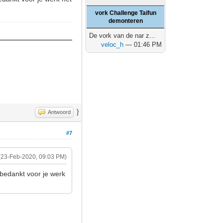
vork Challenge Taifun
demonteren
De vork van de nar z...
veloc_h
— 01:46 PM
}
Antwoord
#7
(23-Feb-2020, 09:03 PM)
 bedankt voor je werk