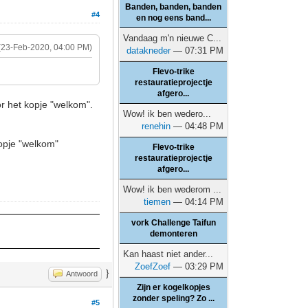
Banden, banden, banden
#4
en nog eens band...
Vandaag m'n nieuwe C...
(23-Feb-2020, 04:00 PM)
datakneder
— 07:31 PM
Flevo-trike
restauratieprojectje
afgero...
r het kopje "welkom".
Wow! ik ben wedero...
renehin
— 04:48 PM
kopje "welkom"
Flevo-trike
restauratieprojectje
afgero...
Wow! ik ben wederom ...
tiemen
— 04:14 PM
vork Challenge Taifun
demonteren
Kan haast niet ander...
ZoefZoef
— 03:29 PM
}
Antwoord
Zijn er kogelkopjes
zonder speling? Zo ...
#5