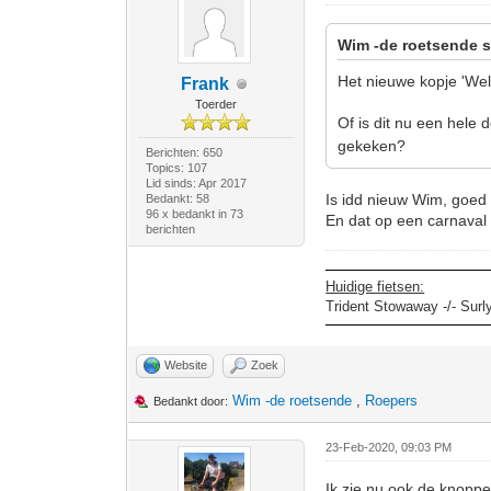
Wim -de roetsende s
Het nieuwe kopje 'Welk
Frank
Toerder
Of is dit nu een hele
gekeken?
Berichten: 650
Topics: 107
Lid sinds: Apr 2017
Is idd nieuw Wim, goed 
Bedankt: 58
96 x bedankt in 73
En dat op een carnaval
berichten
Huidige fietsen:
Trident Stowaway -/- Surl
Website
Zoek
Wim -de roetsende
,
Roepers
Bedankt door:
23-Feb-2020, 09:03 PM
Ik zie nu ook de knoppe