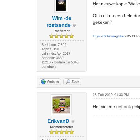
Het nieuwe kopje 'Welko
Of is dit nu een hele d
Wim -de
gekeken?
roetsende
Roeifietser
Thys 209 Rowingbike
- M5 CHR 
Berichten: 7.594
Topics: 190
Lid sinds: Apr 2017
Bedankt: 3660
11216 x bedankt in 5340
berichten
Website
Zoek
23-Feb-2020, 01:33 PM
Het viel me net ook geli
ErikvanD
Kilometervreter