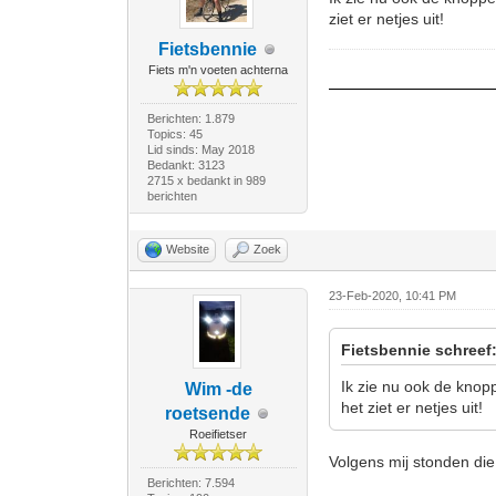
ziet er netjes uit!
Fietsbennie
Fiets m'n voeten achterna
Berichten: 1.879
Topics: 45
Lid sinds: May 2018
Bedankt: 3123
2715 x bedankt in 989
berichten
Website
Zoek
23-Feb-2020, 10:41 PM
Fietsbennie schreef
Ik zie nu ook de knop
Wim -de
het ziet er netjes uit!
roetsende
Roeifietser
Volgens mij stonden die e
Berichten: 7.594