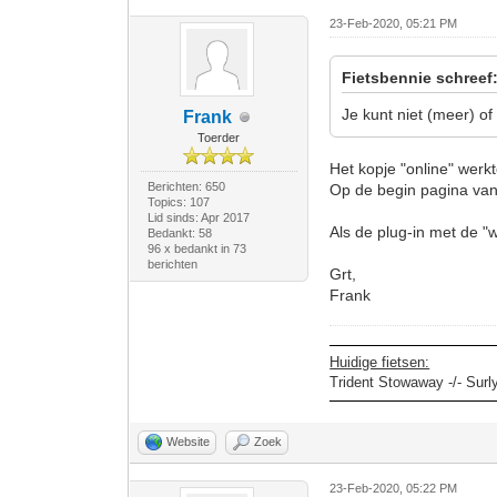
23-Feb-2020, 05:21 PM
Fietsbennie schreef
Je kunt niet (meer) of 
Frank
Toerder
Het kopje "online" werk
Berichten: 650
Op de begin pagina van h
Topics: 107
Lid sinds: Apr 2017
Als de plug-in met de "w
Bedankt: 58
96 x bedankt in 73
berichten
Grt,
Frank
Huidige fietsen:
Trident Stowaway -/- Surl
Website
Zoek
23-Feb-2020, 05:22 PM