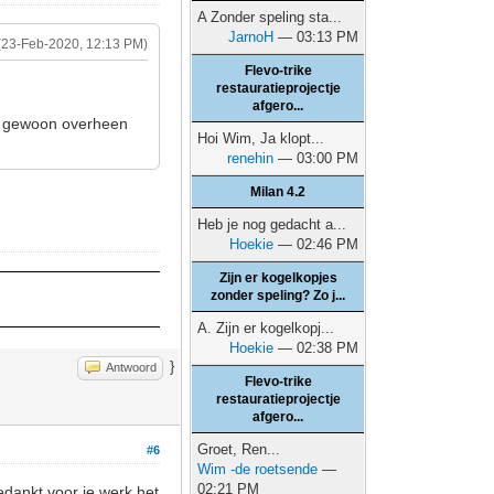
A Zonder speling sta...
JarnoH
— 03:13 PM
(23-Feb-2020, 12:13 PM)
Flevo-trike
restauratieprojectje
afgero...
r gewoon overheen
Hoi Wim, Ja klopt...
renehin
— 03:00 PM
Milan 4.2
Heb je nog gedacht a...
Hoekie
— 02:46 PM
Zijn er kogelkopjes
zonder speling? Zo j...
A. Zijn er kogelkopj...
Hoekie
— 02:38 PM
}
Antwoord
Flevo-trike
restauratieprojectje
afgero...
Groet, Ren...
#6
Wim -de roetsende
—
02:21 PM
edankt voor je werk het