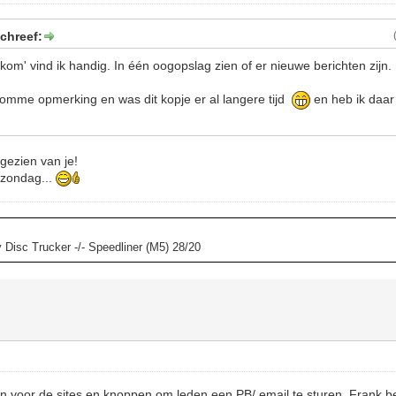
chreef:
om' vind ik handig. In één oogopslag zien of er nieuwe berichten zijn.
 domme opmerking en was dit kopje er al langere tijd
en heb ik daa
gezien van je!
 zondag...
y Disc Trucker -/- Speedliner (M5) 28/20
n voor de sites en knoppen om leden een PB/ email te sturen. Frank b