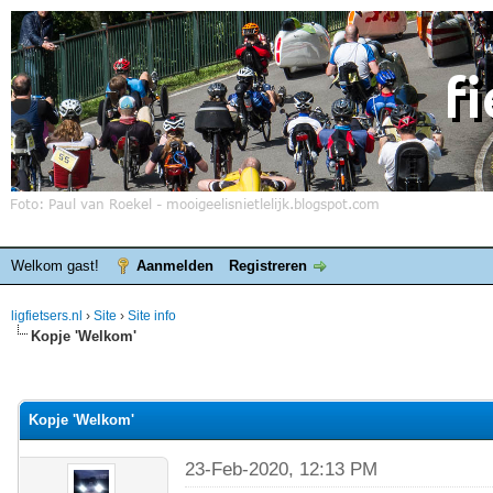
Welkom gast!
Aanmelden
Registreren
ligfietsers.nl
›
Site
›
Site info
Kopje 'Welkom'
elde waardering is 0
Kopje 'Welkom'
23-Feb-2020, 12:13 PM