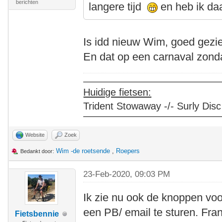
berichten
langere tijd
en heb ik d
Is idd nieuw Wim, goed gezie
En dat op een carnaval zond
Huidige fietsen:
Trident Stowaway -/- Surly Disc
Website
Zoek
Wim -de roetsende
,
Roepers
Bedankt door:
23-Feb-2020, 09:03 PM
Ik zie nu ook de knoppen vo
een PB/ email te sturen. Fran
Fietsbennie