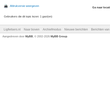
Afdrukversie weergeven
Ga naar locat
Gebruikers die dit topic lezen: 1 gast(en)
Ligfietsers.nl
Naar boven
Archiefmodus
Nieuwe berichten
Berichten va
Aangedreven door
MyBB
, © 2002-2026
MyBB Group
.