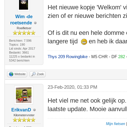
Het nieuwe kopje 'Welkom' vi
zien of er nieuwe berichten zi
Wim -de
roetsende
Roeifietser
Of is dit nu een hele domme 
langere tijd
en heb ik daa
Berichten: 7.596
Topics: 190
Lid sinds: Apr 2017
Bedankt: 3661
Thys 209 Rowingbike
- M5 CHR - DF
282
11225 x bedankt in
5342 berichten
Website
Zoek
23-Feb-2020, 01:33 PM
Het viel me net ook gelijk op
laatste update. Mooie aanvull
ErikvanD
Kilometervreter
Mijn fietsen