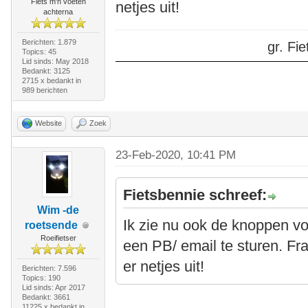
Fiets m'n voeten
netjes uit!
achterna
Berichten: 1.879
gr. F
Topics: 45
Lid sinds: May 2018
Bedankt: 3125
2715 x bedankt in
989 berichten
Website
Zoek
23-Feb-2020, 10:41 PM
Fietsbennie schreef:
Wim -de
Ik zie nu ook de knoppen v
roetsende
Roeifietser
een PB/ email te sturen. Fra
er netjes uit!
Berichten: 7.596
Topics: 190
Lid sinds: Apr 2017
Bedankt: 3661
11225 x bedankt in