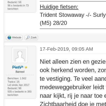
Bedankt: 58
Huidige fietsen:
96 x bedankt in 73
berichten
Trident Stowaway -/- Surly
(M5) 28/20
Website
Zoek
17-Feb-2019, 09:05 AM
Niet alleen zien en gezi
PietV*
ook herkend worden, zon
Banned
te vestiging. Te veel aa
Berichten: 1.562
Topics: 16
Lid sinds: Apr 2017
medeweggebruiker leidt t
Bedankt: 98
505 x bedankt in 350
naar kijkt, rij je naar toe
berichten
Zichtbaarheid doe je met 