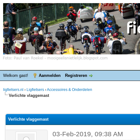
Welkom gast!
Aanmelden
Registreren
ligfietsers.nl
›
Ligfietsers
›
Accessoires & Onderdelen
Verlichte vlaggemast
elde waardering is 0
Verlichte vlaggemast
03-Feb-2019, 09:38 AM