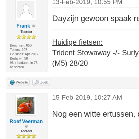
13-Feb-2019, 10:55 PM
Dayzijn gewoon spaak re
Frank
Toerder
Huidige fietsen:
Berichten: 650
Topics: 107
Trident Stowaway -/- Surly
Lid sinds: Apr 2017
Bedankt: 58
(M5) 28/20
96 x bedankt in 73
berichten
Website
Zoek
15-Feb-2019, 10:27 AM
Nog een witte ertussen, 
Roef Veerman
Toerder