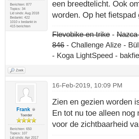
een breedtelicht. Ook om
Berichten: 877
Topics: 34
worden. Op het fietspad 
Lid sinds: Aug 2018
Bedankt: 422
1010 x bedankt in
415 berichten
Flevobike en trike
-
Nazca
846
- Challenge Alize - Bü
- Koga LightSpeed - bakfie
Zoek
16-Feb-2019, 10:09 PM
Zien en gezien worden is
Frank
En tot nu toe alleen no
Toerder
voor de zichtbaarheid van
Berichten: 650
Topics: 107
Lid sinds: Apr 2017