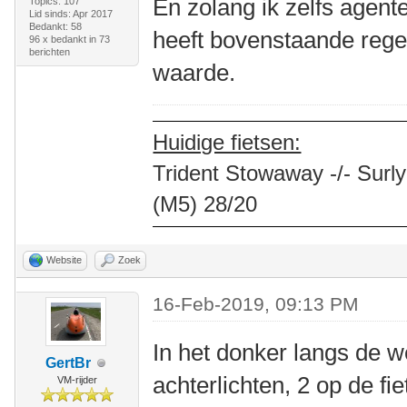
En zolang ik zelfs agente
Topics: 107
Lid sinds: Apr 2017
Bedankt: 58
heeft bovenstaande regel
96 x bedankt in 73
berichten
waarde.
Huidige fietsen:
Trident Stowaway -/- Surly
(M5) 28/20
Website
Zoek
16-Feb-2019, 09:13 PM
In het donker langs de we
GertBr
achterlichten, 2 op de fi
VM-rijder