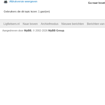
Afdrukversie weergeven
Ga naar locat
Gebruikers die dit topic lezen: 1 gast(en)
Ligfietsers.nl
Naar boven
Archiefmodus
Nieuwe berichten
Berichten va
Aangedreven door
MyBB
, © 2002-2026
MyBB Group
.