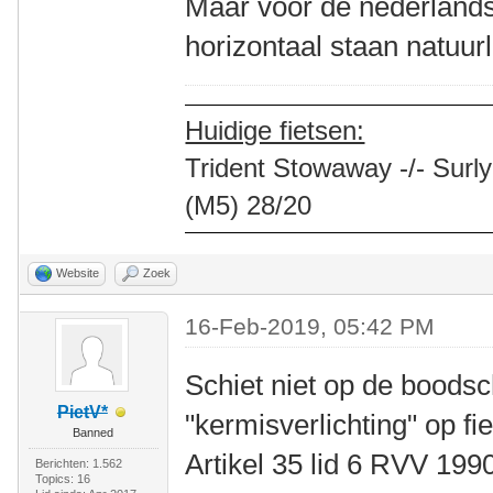
Maar voor de nederland
horizontaal staan natuurl
Huidige fietsen:
Trident Stowaway -/- Surly
(M5) 28/20
Website
Zoek
16-Feb-2019, 05:42 PM
Schiet niet op de boods
PietV*
"kermisverlichting" op fi
Banned
Artikel 35 lid 6 RVV 199
Berichten: 1.562
Topics: 16